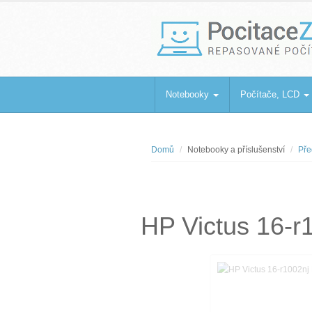
PocitaceZaBa
Repasované počítače a notebooky
Notebooky
Počítače, LCD
Domů
Notebooky a příslušenství
Pře
HP Victus 16-r