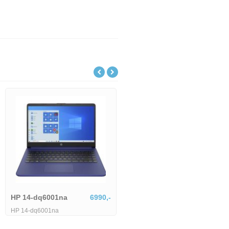
Lenovo IdeaPad Slim
18801,-
Lenovo IdeaPad Slim 5 15ARP10-
HP 14-dq6001na
6990,-
1745514
HP 14-dq6001na