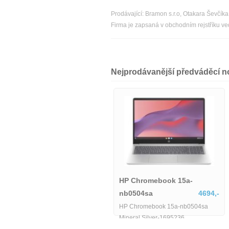
Prodávající: Bramon s.r.o, Otakara Ševčí
Firma je zapsaná v obchodním rejstříku v
Nejprodávanější předváděcí 
Notebook HP 15-fd0157nia
HP Chromebook 15a-
6490,-
nb0504sa
4694,-
Notebook HP 15-fd0157nia
HP Chromebook 15a-nb0504sa
Mineral Silver-1695236