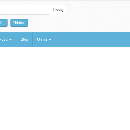
Hledej
|
0,-
Přihlásit
ákupu
Blog
O nás