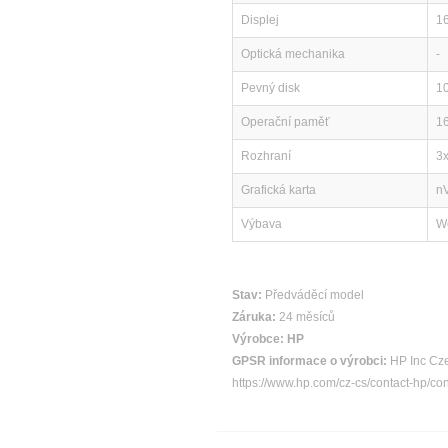
Displej
16
Optická mechanika
-
Pevný disk
1
Operační paměť
1
Rozhraní
3
Grafická karta
n
Výbava
We
Stav:
Předváděcí model
Záruka:
24 měsíců
Výrobce:
HP
GPSR informace o výrobci:
HP Inc Cze
https://www.hp.com/cz-cs/contact-hp/co