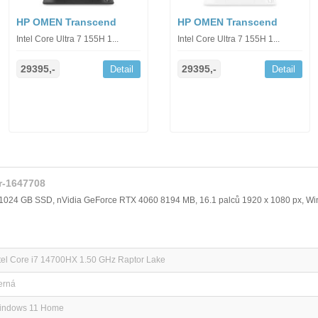
HP OMEN Transcend
HP OMEN Transcend
Intel Core Ultra 7 155H 1...
Intel Core Ultra 7 155H 1...
29395,-
29395,-
Detail
Detail
er-1647708
, 1024 GB SSD, nVidia GeForce RTX 4060 8194 MB, 16.1 palců 1920 x 1080 px, 
tel Core i7 14700HX 1.50 GHz Raptor Lake
erná
indows 11 Home