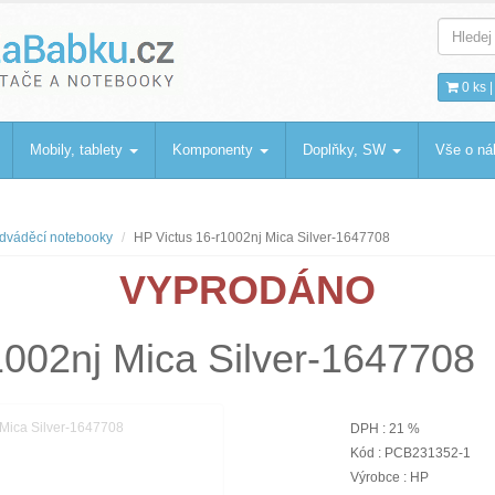
bku
.cz
0 ks 
Mobily, tablety
Komponenty
Doplňky, SW
Vše o n
dváděcí notebooky
HP Victus 16-r1002nj Mica Silver-1647708
VYPRODÁNO
1002nj Mica Silver-1647708
DPH : 21 %
Kód : PCB231352-1
Výrobce : HP