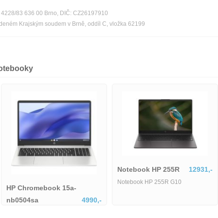
ka 4228/83 636 00 Brno, DIČ: CZ26197910
edeném Krajským soudem v Brně, oddíl C, vložka 62199
notebooky
Notebook HP 255R
12931,-
Notebook HP 255R G10
HP Chromebook 15a-
nb0504sa
4990,-
HP Chromebook 15a-nb0504sa