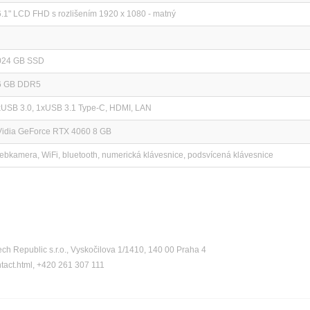
.1" LCD FHD s rozlišením 1920 x 1080 - matný
024 GB SSD
6 GB DDR5
xUSB 3.0, 1xUSB 3.1 Type-C, HDMI, LAN
Vidia GeForce RTX 4060 8 GB
bkamera, WiFi, bluetooth, numerická klávesnice, podsvícená klávesnice
ch Republic s.r.o., Vyskočilova 1/1410, 140 00 Praha 4
ntact.html, +420 261 307 111