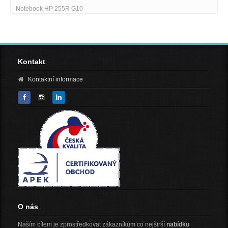
Notebook HP 255R G10
Kontakt
Kontaktní informace
O nás
Naším cílem je zprostředkovat zákazníkům co nejširší
nabídku