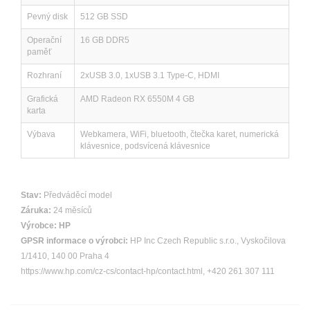
Pevný disk
512 GB SSD
Operační
16 GB DDR5
paměť
Rozhraní
2xUSB 3.0, 1xUSB 3.1 Type-C, HDMI
Grafická
AMD Radeon RX 6550M 4 GB
karta
Výbava
Webkamera, WiFi, bluetooth, čtečka karet, numerická
klávesnice, podsvícená klávesnice
Stav:
Předváděcí model
Záruka:
24 měsíců
Výrobce:
HP
GPSR informace o výrobci:
HP Inc Czech Republic s.r.o., Vyskočilova
1/1410, 140 00 Praha 4
https://www.hp.com/cz-cs/contact-hp/contact.html, +420 261 307 111