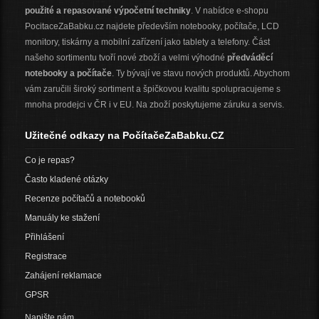
použité a repasované výpočetní techniky
. V nabídce e-shopu
PocitaceZaBabku.cz najdete především notebooky, počítače, LCD
monitory, tiskárny a mobilní zařízení jako tablety a telefony. Část
našeho sortimentu tvoří nové zboží a velmi výhodné
předváděcí
notebooky a počítače
. Ty bývají ve stavu nových produktů. Abychom
vám zaručili široký sortiment a špičkovou kvalitu spolupracujeme s
mnoha prodejci v ČR i v EU. Na zboží poskytujeme záruku a servis.
Užitečné odkazy na PočítačeZaBabku.CZ
Co je repas?
Často kladené otázky
Recenze počítačů a notebooků
Manuály ke stažení
Přihlášení
Registrace
Zahájení reklamace
GPSR
Napište nám