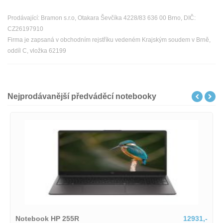
Prodávající: Bramon s.r.o, Otakara Ševčíka 4228/83 636 00 Brno, DIČ:
CZ26197910
Firma je zapsaná v obchodním rejstříku vedeném Krajským soudem v Brně,
oddíl C, vložka 62199
Nejprodávanější předváděcí notebooky
Notebook HP 255R
12931,-