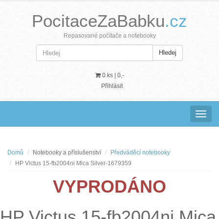
PocitaceZaBabku
.cz
Repasované počítače a notebooky
Hledej
0 ks |
0,-
Přihlásit
Navig
Domů
Notebooky a příslušenství
Předváděcí notebooky
HP Victus 15-fb2004ni Mica Silver-1679359
VYPRODÁNO
HP Victus 15-fb2004ni Mica