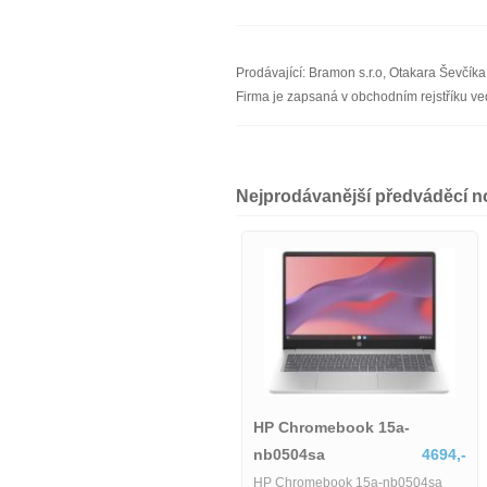
Prodávající: Bramon s.r.o, Otakara Ševčí
Firma je zapsaná v obchodním rejstříku v
Nejprodávanější předváděcí 
Notebook HP 15-fd0157nia
HP Chromebook 15a-
6490,-
nb0504sa
4694,-
Notebook HP 15-fd0157nia
HP Chromebook 15a-nb0504sa