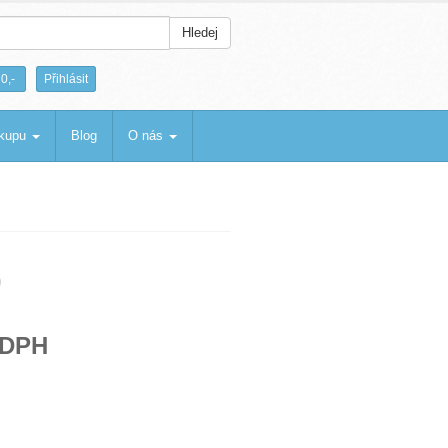
Hledej
|
0,-
Přihlásit
ákupu
Blog
O nás
9
 DPH