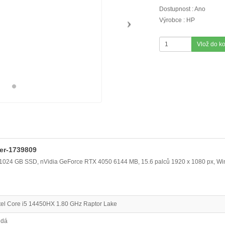
Dostupnost : Ano
Výrobce : HP
Vlož do k
ver-1739809
, 1024 GB SSD, nVidia GeForce RTX 4050 6144 MB, 15.6 palců 1920 x 1080 px, 
tel Core i5 14450HX 1.80 GHz Raptor Lake
edá