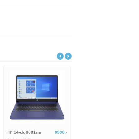
Lenovo IdeaPad Slim
18801,-
Lenovo IdeaPad Slim 5 15ARP10-
HP 14-dq6001na
6990,-
1745514