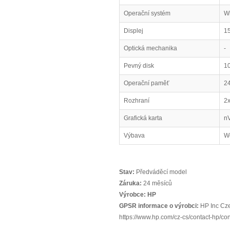
Operační systém
W
Displej
15
Optická mechanika
-
Pevný disk
1
Operační paměť
2
Rozhraní
2
Grafická karta
n
Výbava
We
Stav:
Předváděcí model
Záruka:
24 měsíců
Výrobce:
HP
GPSR informace o výrobci:
HP Inc Cze
https://www.hp.com/cz-cs/contact-hp/co