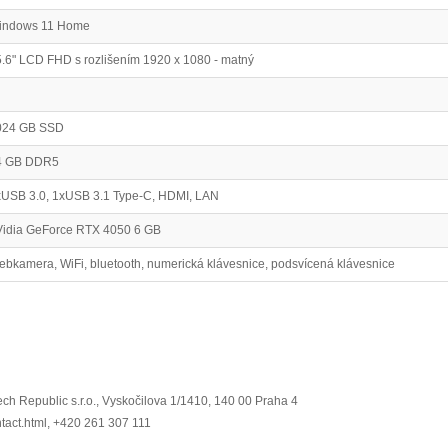
indows 11 Home
.6" LCD FHD s rozlišením 1920 x 1080 - matný
024 GB SSD
4 GB DDR5
xUSB 3.0, 1xUSB 3.1 Type-C, HDMI, LAN
Vidia GeForce RTX 4050 6 GB
bkamera, WiFi, bluetooth, numerická klávesnice, podsvícená klávesnice
ch Republic s.r.o., Vyskočilova 1/1410, 140 00 Praha 4
ntact.html, +420 261 307 111