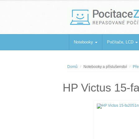
PocitaceZaBa
Repasované počítače a notebooky
Notebooky
Počítače, LCD
Domů
Notebooky a příslušenství
Pře
HP Victus 15-f