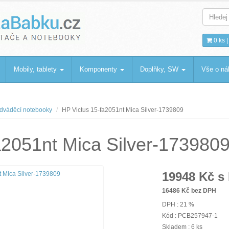
bku
.cz
0 ks 
Mobily, tablety
Komponenty
Doplňky, SW
Vše o n
dváděcí notebooky
HP Victus 15-fa2051nt Mica Silver-1739809
a2051nt Mica Silver-173980
19948
Kč s
16486
Kč bez DPH
DPH : 21 %
Kód : PCB257947-1
Skladem : 6 ks