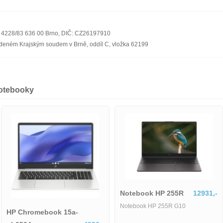
ka 4228/83 636 00 Brno, DIČ: CZ26197910
edeném Krajským soudem v Brně, oddíl C, vložka 62199
notebooky
Notebook HP 255R
12931,-
Notebook HP 255R G10
HP Chromebook 15a-