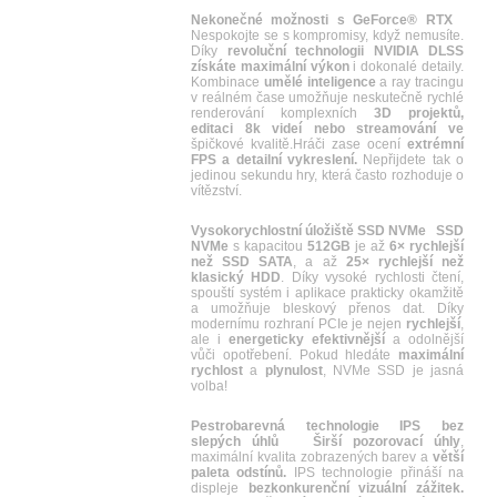
Nekonečné možnosti s GeForce® RTX
Nespokojte se s kompromisy, když nemusíte.
Díky
revoluční technologii NVIDIA DLSS
získáte maximální výkon
i dokonalé detaily.
Kombinace
umělé inteligence
a ray tracingu
v reálném čase umožňuje neskutečně rychlé
renderování komplexních
3D projektů,
editaci 8k videí nebo streamování ve
špičkové kvalitě.Hráči zase ocení
extrémní
FPS a detailní vykreslení.
Nepřijdete tak o
jedinou sekundu hry, která často rozhoduje o
vítězství.
Vysokorychlostní úložiště SSD NVMe
SSD
NVMe
s kapacitou
512GB
je až
6× rychlejší
než SSD SATA
, a až
25× rychlejší než
klasický HDD
. Díky vysoké rychlosti čtení,
spouští systém i aplikace prakticky okamžitě
a umožňuje bleskový přenos dat. Díky
modernímu rozhraní PCIe je nejen
rychlejší
,
ale i
energeticky efektivnější
a odolnější
vůči opotřebení. Pokud hledáte
maximální
rychlost
a
plynulost
, NVMe SSD je jasná
volba!
Pestrobarevná technologie IPS bez
slepých úhlů
Širší pozorovací úhly
,
maximální kvalita zobrazených barev a
větší
paleta odstínů.
IPS technologie přináší na
displeje
bezkonkurenční vizuální zážitek.