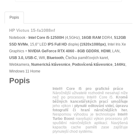
Popis
HP Victus 15-fa1088nf
Notebook -
Intel Core i5-12500H
(4,5GHz),
16GB RAM
DDR4,
512GB
SSD NVMe
, 15,6" LED
IPS
Full HD
displej
(1920x1080px)
, Intel Iris Xe
Graphics +
NVIDIA GeForce RTX 4060 - 8GB GDDR6
,
HDMI
, LAN,
USB 3.0, USB-C
, Wifi,
Bluetooth
, Čtečka paměťových karet,
Webkamera,
Numerická klávesnice
,
Podsvícená klávesnice
,
144Hz
,
Windows 11 Home
Popis
Intel® Core i5 pro grafické práce
Náročnější uživatelé rozhodně nesahají níže
než po procesoru Intel® Core i5.
Kromě
běžných kancelářských prací umožňuje
jeho výkon i
plynulé editování videí, úpravu
fotografií či hraní náročnějších her.
Nespornou výhodou je technologie
Intel®
Turbo Boost
navyšující výkon procesoru při
spuštění náročnějších aplikací. Navýšená
kapacita cache paměti zase zajišťuje
plynulejší chod systému.