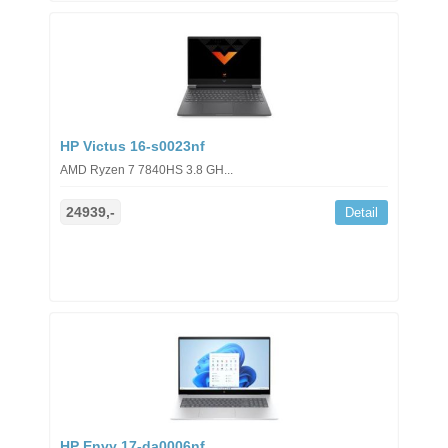
HP Victus 16-s0023nf
AMD Ryzen 7 7840HS 3.8 GH...
24939,-
Detail
HP Envy 17-da0006nf