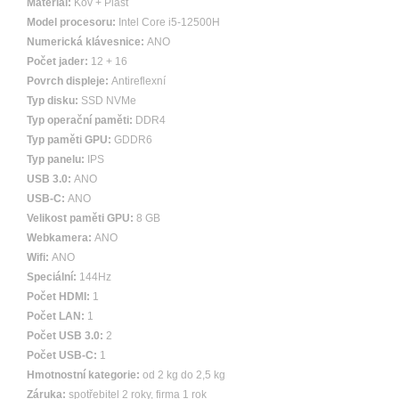
Materiál:
Kov + Plast
Model procesoru:
Intel Core i5-12500H
Numerická klávesnice:
ANO
Počet jader:
12 + 16
Povrch displeje:
Antireflexní
Typ disku:
SSD NVMe
Typ operační paměti:
DDR4
Typ paměti GPU:
GDDR6
Typ panelu:
IPS
USB 3.0:
ANO
USB-C:
ANO
Velikost paměti GPU:
8 GB
Webkamera:
ANO
Wifi:
ANO
Speciální:
144Hz
Počet HDMI:
1
Počet LAN:
1
Počet USB 3.0:
2
Počet USB-C:
1
Hmotnostní kategorie:
od 2 kg do 2,5 kg
Záruka:
spotřebitel 2 roky, firma 1 rok