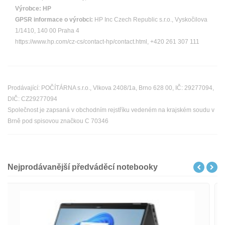
Výrobce:
HP
GPSR informace o výrobci:
HP Inc Czech Republic s.r.o., Vyskočilova
1/1410, 140 00 Praha 4
https://www.hp.com/cz-cs/contact-hp/contact.html, +420 261 307 111
Prodávající: POČÍTÁRNA s.r.o., Vlkova 2408/1a, Brno 628 00, IČ: 29277094,
DIČ: CZ29277094
Společnost je zapsaná v obchodním rejstříku vedeném na krajském soudu v
Brně pod spisovou značkou C 70346
Nejprodávanější předváděcí notebooky