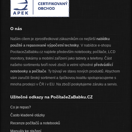
O nás
Naším cílem je zprostředkovat zákazníkům co nejširší
nabídku
použité a repasované výpočetní techniky
. V nabídce e-shopu
PocitaceZaBabku.cz najdete především notebooky, počítače, LCD
monitory, tiskárny a mobilní zařízení jako tablety a telefony. Část
našeho sortimentu tvoří nové zboží a velmi výhodné
předváděcí
notebooky a počítače
. Ty bývají ve stavu nových produktů. Abychom
vám zaručili široký sortiment a špičkovou kvalitu spolupracujeme s
mnoha prodejci v ČR i v EU. Na zboží poskytujeme záruku a servis.
Užitečné odkazy na PočítačeZaBabku.CZ
Co je repas?
Často kladené otázky
Recenze počítačů a notebooků
Manuály ke stažení