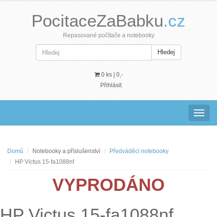
PocitaceZaBabku
.cz
Repasované počítače a notebooky
Hledej
0 ks |
0,-
Přihlásit
Navig
Domů
Notebooky a příslušenství
Předváděcí notebooky
HP Victus 15-fa1088nf
VYPRODÁNO
HP Victus 15-fa1088nf