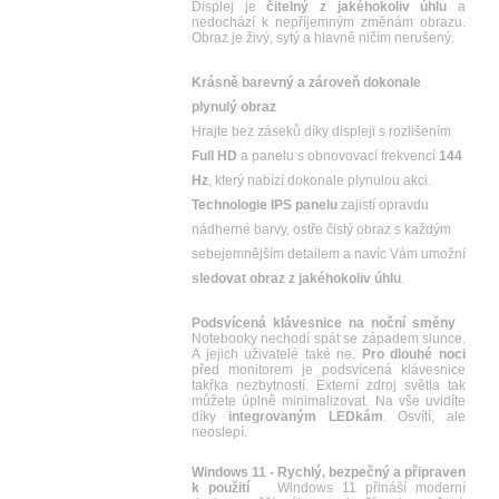
Displej je
čitelný z jakéhokoliv úhlu
a
nedochází k nepříjemným změnám obrazu.
Obraz je živý, sytý a hlavně ničím nerušený.
Krásně barevný a zároveň dokonale
plynulý obraz
Hrajte bez záseků díky displeji s rozlišením
Full HD
a panelu s obnovovací frekvencí
144
Hz
, který nabízí dokonale plynulou akci.
Technologie IPS panelu
zajistí opravdu
nádherné barvy, ostře čistý obraz s každým
sebejemnějším detailem a navíc Vám umožní
sledovat obraz z jakéhokoliv úhlu
.
Podsvícená klávesnice na noční směny
Notebooky nechodí spát se západem slunce.
A jejich uživatelé také ne.
Pro dlouhé noci
před monitorem je podsvícená klávesnice
takřka nezbytností. Externí zdroj světla tak
můžete úplně minimalizovat. Na vše uvidíte
díky
integrovaným LEDkám
. Osvítí, ale
neoslepí.
Windows 11 - Rychlý, bezpečný a připraven
k použití
Windows 11 přináší moderní