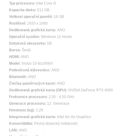
Typ procesoru:
Intel Core i5
Kapacita disku:
512 GB
Velikost operační paměti:
16 GB
Rozlišení:
1920 x 1080
Dedikovaná grafická karta:
ANO
Operační systém:
Windows 11 Home
Dotyková obrazovka:
NE
Barva:
Šedá
HDMI:
ANO
Model:
Victus 15-fa1088nf
Podsvícená klávesnice:
ANO
Bluetooth:
ANO
Čtečka paměťových karet:
ANO
Dedikovaná grafická karta (GPU):
NVIDIA GeForce RTX 4060
Frekvence procesoru:
2,50 - 4,50 GHz
Generace procesoru:
12. Generace
Hmotnost (kg):
2,29
Integrovaná grafická karta:
Intel Iris Xe Graphics
Konvertibilita:
Pevný (klasický notebook)
LAN:
ANO