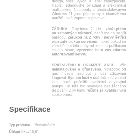
design, vyšší výkon a lepší zabezpečení.
Nabízí jednoduché ovládání a efektivnější
multitasking. Notebooky s předinstalovaným
Windows 11 jsou připraveny k okamžitému
použití - stačí zapnout a pracovat!
ZÁRUKA
Díky tomu, že jde o
zboží přímo
od samotných výrobců,
nabízíme ho se vší
parádou.
Zárukou na 2 roky i nervy šetřící
warranty pickup servisem.
Takže pokud se
vám během této doby od koupi s počítačem
cokoliv stane,
vyzvedne ho u vás zdarma
autorizovaný servis.
PŘIPRAVENO K OKAMŽITÉ AKCI
Vše
nainstalováno a připraveno.
Notebook od
nás můžete zapnout a bez zdržování
fungovat.
Systém běží v češtině
a klávesnici
jsme navíc počeštili kvalitními vinylovými
polepy. Od nás nic neodejde bez řádného
testování. Díky tomu
ručíme za kvalitu
i vaši
spokojenost.
Specifikace
Typ produktu:
Předváděcí A+
Úhlopříčka:
15,6"