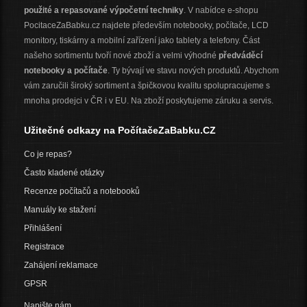
použité a repasované výpočetní techniky
. V nabídce e-shopu
PocitaceZaBabku.cz najdete především notebooky, počítače, LCD
monitory, tiskárny a mobilní zařízení jako tablety a telefony. Část
našeho sortimentu tvoří nové zboží a velmi výhodné
předváděcí
notebooky a počítače
. Ty bývají ve stavu nových produktů. Abychom
vám zaručili široký sortiment a špičkovou kvalitu spolupracujeme s
mnoha prodejci v ČR i v EU. Na zboží poskytujeme záruku a servis.
Užitečné odkazy na PočítačeZaBabku.CZ
Co je repas?
Často kladené otázky
Recenze počítačů a notebooků
Manuály ke stažení
Přihlášení
Registrace
Zahájení reklamace
GPSR
Napište nám