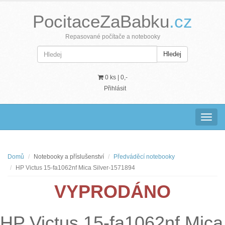
PocitaceZaBabku
.cz
Repasované počítače a notebooky
Hledej
0 ks |
0,-
Přihlásit
Navig
Domů
Notebooky a příslušenství
Předváděcí notebooky
HP Victus 15-fa1062nf Mica Silver-1571894
VYPRODÁNO
HP Victus 15-fa1062nf Mica