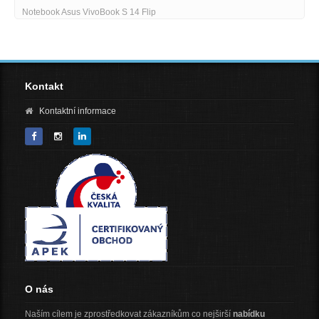
Notebook Asus VivoBook S 14 Flip
Kontakt
Kontaktní informace
O nás
Naším cílem je zprostředkovat zákazníkům co nejširší
nabídku