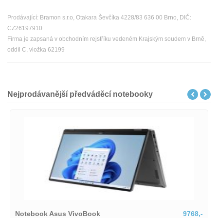
Prodávající: Bramon s.r.o, Otakara Ševčíka 4228/83 636 00 Brno, DIČ:
CZ26197910
Firma je zapsaná v obchodním rejstříku vedeném Krajským soudem v Brně,
oddíl C, vložka 62199
Nejprodávanější předváděcí notebooky
Notebook Asus VivoBook
9768,-