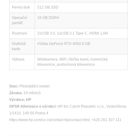
Pevný disk
512 GB SSD
Operační
16 GB DDR4
paměť
Rozhraní
2xUSB 3.0, 1xUSB 3.1 Type-C, HDMI, LAN
Grafická
nVidia GeForce RTX 4050 6 GB
karta
Výbava
Webkamera, WiFi, čtečka karet, numerická
klávesnice, podsvícená klávesnice
Stav:
Předváděcí model
Záruka:
24 měsíců
Výrobce:
HP
GPSR informace o výrobci:
HP Inc Czech Republic s.r.o., Vyskočilova
1/1410, 140 00 Praha 4
https://www.hp.com/cz-cs/contact-hp/contact.html, +420 261 307 111