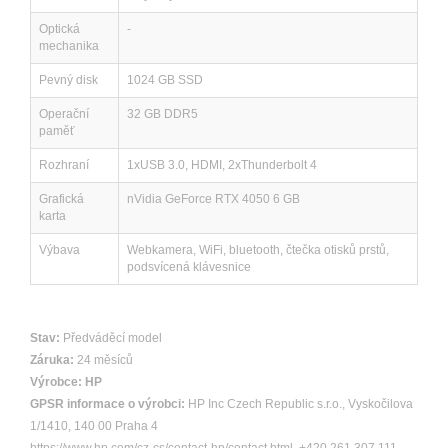
Optická
-
mechanika
Pevný disk
1024 GB SSD
Operační
32 GB DDR5
paměť
Rozhraní
1xUSB 3.0, HDMI, 2xThunderbolt 4
Grafická
nVidia GeForce RTX 4050 6 GB
karta
Výbava
Webkamera, WiFi, bluetooth, čtečka otisků prstů,
podsvícená klávesnice
Stav:
Předváděcí model
Záruka:
24 měsíců
Výrobce:
HP
GPSR informace o výrobci:
HP Inc Czech Republic s.r.o., Vyskočilova
1/1410, 140 00 Praha 4