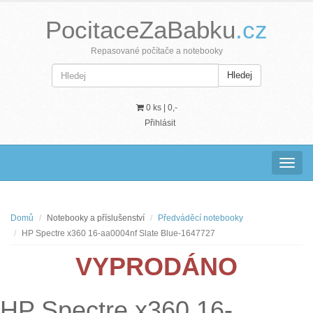
PocitaceZaBabku
.cz
Repasované počítače a notebooky
Hledej
0 ks |
0,-
Přihlásit
Navig
Domů
Notebooky a příslušenství
Předváděcí notebooky
HP Spectre x360 16-aa0004nf Slate Blue-1647727
VYPRODÁNO
HP Spectre x360 16-