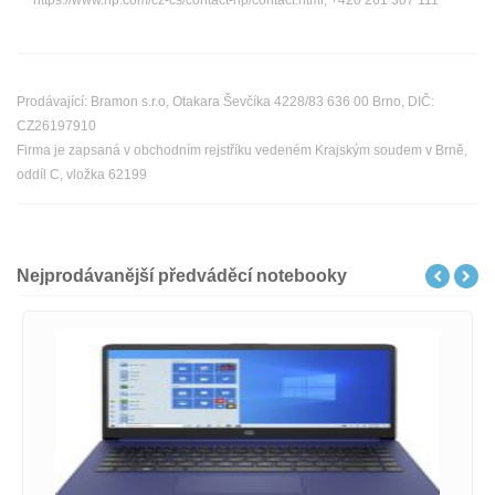
https://www.hp.com/cz-cs/contact-hp/contact.html, +420 261 307 111
Prodávající: Bramon s.r.o, Otakara Ševčíka 4228/83 636 00 Brno, DIČ:
CZ26197910
Firma je zapsaná v obchodním rejstříku vedeném Krajským soudem v Brně,
oddíl C, vložka 62199
Nejprodávanější předváděcí notebooky