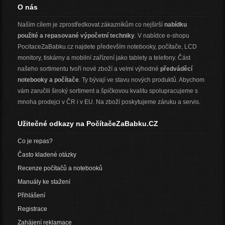
O nás
Naším cílem je zprostředkovat zákazníkům co nejširší
nabídku
použité a repasované výpočetní techniky
. V nabídce e-shopu
PocitaceZaBabku.cz najdete především notebooky, počítače, LCD
monitory, tiskárny a mobilní zařízení jako tablety a telefony. Část
našeho sortimentu tvoří nové zboží a velmi výhodné
předváděcí
notebooky a počítače
. Ty bývají ve stavu nových produktů. Abychom
vám zaručili široký sortiment a špičkovou kvalitu spolupracujeme s
mnoha prodejci v ČR i v EU. Na zboží poskytujeme záruku a servis.
Užitečné odkazy na PočítačeZaBabku.CZ
Co je repas?
Často kladené otázky
Recenze počítačů a notebooků
Manuály ke stažení
Přihlášení
Registrace
Zahájení reklamace