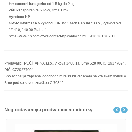
Hmotnostní kategorie:
od 1,5 kg do 2 kg
Záruka:
spotřebitel 2 roky, firma 1 rok
Výrobce:
HP
GPSR informace o výrobci:
HP Inc Czech Republic s.r.o., Vyskočilova
1/1410, 140 00 Praha 4
https://www.hp.com/cz-cs/contact-hp/contact.html, +420 261 307 111
Prodávající: POČÍTÁRNA s.r.o., Vlkova 2408/1a, Brno 628 00, IČ: 29277094,
DIČ: CZ29277094
Společnost je zapsaná v obchodním rejstříku vedeném na krajském soudu v
Brně pod spisovou značkou C 70346
Nejprodávanější předváděcí notebooky