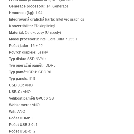
Generace procesoru:
14. Generace
Hmotnost (kg):
1,94
Integrovaná grafická karta:
Intel Arc graphics
Konvertibilita:
Překlopitelný
Materiál:
Celokovový (Unibody)
Model procesoru:
Intel Core Ultra 7 155H
Počet jader:
16 + 22
Povrch displeje:
Lesklý
Typ disku:
SSD NVMe
Typ operační paměti:
DDR5
Typ paměti GPU:
GDDR6
Typ panelu:
IPS
USB 3.0:
ANO
USB-C:
ANO
Velikost paměti GPU:
6 GB
Webkamera:
ANO
Wifi:
ANO
Počet HDMI:
1
Počet USB 3.0:
1
Počet USB-C:
2