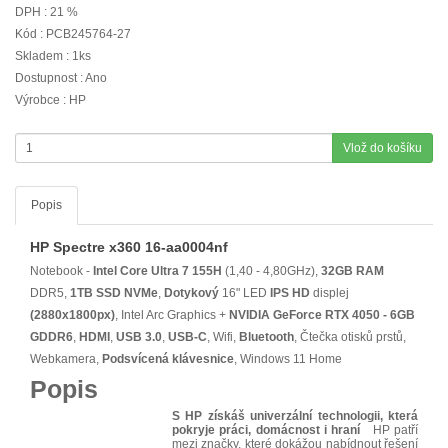
DPH : 21 %
Kód : PCB245764-27
Skladem : 1ks
Dostupnost : Ano
Výrobce : HP
Vlož do košíku
Popis
HP Spectre x360 16-aa0004nf
Notebook -
Intel Core Ultra 7 155H
(1,40 - 4,80GHz),
32GB RAM
DDR5,
1TB SSD NVMe
,
Dotykový
16" LED
IPS
HD
displej
(2880x1800px)
, Intel Arc Graphics +
NVIDIA GeForce RTX 4050 - 6GB
GDDR6
,
HDMI
,
USB 3.0
,
USB-C
, Wifi,
Bluetooth
, Čtečka otisků prstů,
Webkamera,
Podsvícená klávesnice
, Windows 11 Home
Popis
S HP získáš univerzální technologii, která
pokryje práci, domácnost i hraní
HP patří
mezi značky, které dokážou nabídnout řešení