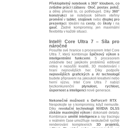
Překlopitelný notebook s 360° kloubem, co
zvládne práci i zábavu
Otoč
,
postav
,
polož
,
a dělej přesně to, co potřebuješ. Díky
360°
konstrukci
se notebook během vteřiny
promění
v
tablet
,
stojánek
nebo
displej
pro
prezentaci
. Ideální na
cesty
, do
školy
i na
gauč
. Žádné kompromisy, jen maximální
flexibilita v každé situaci.
Intel
®
Core Ultra 7 – Síla pro
náročné
Posuňte své hranice s procesorem Intel Core
Ultra 7, který kombinuje
špičkový výkon s
inteligentními funkcemi
. S procesorem
zvládnete bez jakýkoliv problémů editovat
videa v nejvyšší kvalitě, 3D modelování i
hraní nejnovějších her. Díky podpoře
nejnovějších grafických a AI technologií
budete připraveni na jakoukoli kreativní nebo
herní výzvu. Intel Core Ultra 7 nabízí
bezkonkurenční
plynulost, rychlost,
úspornost a inteligenci
nové generace.
Nekonečné možnosti s GeForce® RTX
Nespokojte se s kompromisy, když nemusíte.
Díky
revoluční technologii NVIDIA DLSS
získáte maximální výkon
i dokonalé detaily.
Kombinace
umělé inteligence
a ray tracingu
v reálném čase umožňuje neskutečně rychlé
renderování komplexních
3D projektů,