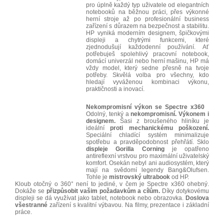
pro úplně každý typ uživatele od elegantních
notebooků na běžnou práci, přes výkonné
herní stroje až po profesionální business
zařízení s důrazem na bezpečnost a stabilitu.
HP vyniká moderním designem, špičkovými
displeji a chytrými funkcemi, které
zjednodušují každodenní používání. Ať
potřebuješ spolehlivý pracovní notebook,
domácí univerzál nebo herní mašinu, HP má
vždy model, který sedne přesně na tvoje
potřeby. Skvělá volba pro všechny, kdo
hledají vyváženou kombinaci výkonu,
praktičnosti a inovací.
Nekompromisní výkon se Spectre x360
Odolný, tenký a
nekompromisní. Výkonem i
designem.
Šasi z broušeného hliníku je
ideální
proti mechanickému poškození.
Speciální chladící systém minimalizuje
spotřebu a pravděpodobnost přehřátí. Sklo
displeje Gorilla Corning
je opatřeno
antireflexní vrstvou pro maximální uživatelský
komfort. Osekán nebyl ani audiosystém, který
mají na svědomí legendy Bang&Olufsen.
Tohle je
mistrovský ultrabook
od HP.
Kloub otočný o 360° není to jediné, v čem je Spectre x360 ohebný.
Dokáže se
přizpůsobit vašim požadavkům a cílům.
Díky dotykovému
displeji se dá využívat jako tablet, notebook nebo obrazovka.
Doslova
všestranné
zařízení s kvalitní výbavou. Na filmy, prezentace i základní
práce.