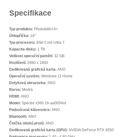
Specifikace
Typ produktu:
Předváděcí A+
Úhlopříčka:
16"
Typ procesoru:
Intel Core Ultra 7
Kapacita disku:
1 TB
Velikost operační paměti:
32 GB
Rozlišení:
2880 x 1800
Dedikovaná grafická karta:
ANO
Operační systém:
Windows 11 Home
Dotyková obrazovka:
ANO
Barva:
Modrá
HDMI:
ANO
Model:
Spectre x360 16-aa0004nf
Podsvícená klávesnice:
ANO
Bluetooth:
ANO
Čtečka otisků prstů:
ANO
Dedikovaná grafická karta (GPU):
NVIDIA GeForce RTX 4050
Frekvence procesoru:
1,40 - 4,80 GHz