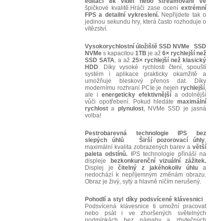
editaci 8k videí nebo streamování ve
špičkové kvalitě.Hráči zase ocení
extrémní
FPS a detailní vykreslení.
Nepřijdete tak o
jedinou sekundu hry, která často rozhoduje o
vítězství.
Vysokorychlostní úložiště SSD NVMe
SSD
NVMe
s kapacitou
1TB
je až
6× rychlejší než
SSD SATA
, a až
25× rychlejší než klasický
HDD
. Díky vysoké rychlosti čtení, spouští
systém i aplikace prakticky okamžitě a
umožňuje bleskový přenos dat. Díky
modernímu rozhraní PCIe je nejen
rychlejší
,
ale i
energeticky efektivnější
a odolnější
vůči opotřebení. Pokud hledáte
maximální
rychlost
a
plynulost
, NVMe SSD je jasná
volba!
Pestrobarevná technologie IPS bez
slepých úhlů
Širší pozorovací úhly
,
maximální kvalita zobrazených barev a
větší
paleta odstínů.
IPS technologie přináší na
displeje
bezkonkurenční vizuální zážitek.
Displej je
čitelný z jakéhokoliv úhlu
a
nedochází k nepříjemným změnám obrazu.
Obraz je živý, sytý a hlavně ničím nerušený.
Pohodlí a styl díky podsvícené klávesnici
Podsvícená klávesnice ti umožní pracovat
nebo psát i ve zhoršených světelných
podmínkách bez námahy a zbytečných