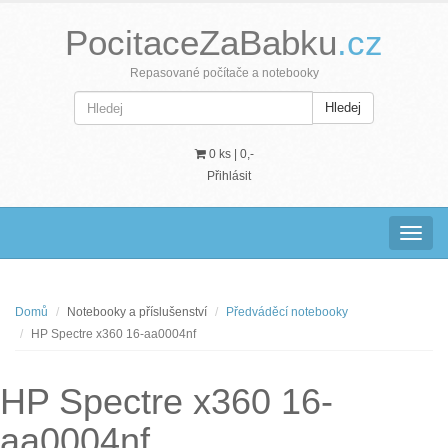
PocitaceZaBabku
.cz
Repasované počítače a notebooky
Hledej
0 ks |
0,-
Přihlásit
Navig
Domů
Notebooky a příslušenství
Předváděcí notebooky
HP Spectre x360 16-aa0004nf
HP Spectre x360 16-
aa0004nf