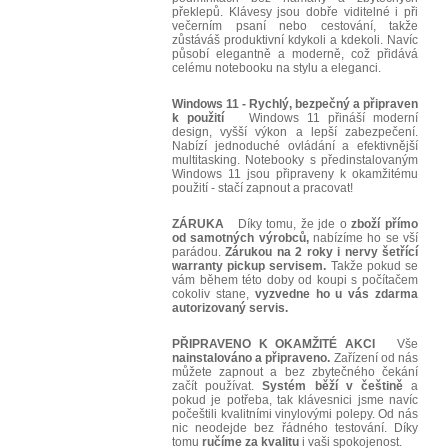
překlepů. Klávesy jsou dobře viditelné i při
večerním psaní nebo cestování, takže
zůstáváš produktivní kdykoli a kdekoli. Navíc
působí elegantně a moderně, což přidává
celému notebooku na stylu a eleganci.
Windows 11 - Rychlý, bezpečný a připraven
k použití
Windows 11 přináší moderní
design, vyšší výkon a lepší zabezpečení.
Nabízí jednoduché ovládání a efektivnější
multitasking. Notebooky s předinstalovaným
Windows 11 jsou připraveny k okamžitému
použití - stačí zapnout a pracovat!
ZÁRUKA
Díky tomu, že jde o
zboží přímo
od samotných výrobců,
nabízíme ho se vší
parádou.
Zárukou na 2 roky i nervy šetřící
warranty pickup servisem.
Takže pokud se
vám během této doby od koupi s počítačem
cokoliv stane,
vyzvedne ho u vás zdarma
autorizovaný servis.
PŘIPRAVENO K OKAMŽITÉ AKCI
Vše
nainstalováno a připraveno.
Zařízení od nás
můžete zapnout a bez zbytečného čekání
začít používat.
Systém běží v češtině
a
pokud je potřeba, tak klávesnici jsme navíc
počeštili kvalitními vinylovými polepy. Od nás
nic neodejde bez řádného testování. Díky
tomu
ručíme za kvalitu
i vaši spokojenost.