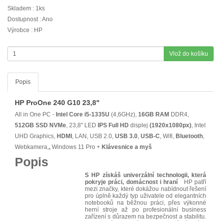
Skladem : 1ks
Dostupnost : Ano
Výrobce : HP
Vlož do košíku
Popis
HP ProOne 240 G10 23,8"
All in One PC -
Intel Core i5-1335U
(4,6GHz),
16GB RAM
DDR4,
512GB SSD NVMe
, 23,8" LED
IPS
Full HD
displej
(1920x1080px)
, Intel
UHD Graphics,
HDMI
, LAN, USB 2.0,
USB 3.0
,
USB-C
, Wifi,
Bluetooth
,
Webkamera,
,
Windows 11 Pro +
Klávesnice a myš
Popis
S HP získáš univerzální technologii, která
pokryje práci, domácnost i hraní
HP patří
mezi značky, které dokážou nabídnout řešení
pro úplně každý typ uživatele od elegantních
notebooků na běžnou práci, přes výkonné
herní stroje až po profesionální business
zařízení s důrazem na bezpečnost a stabilitu.