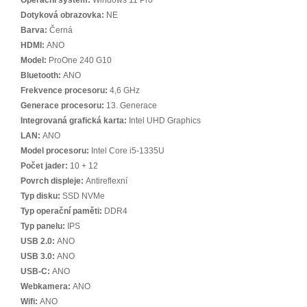
Operační systém:
Windows 11 Pro
Dotyková obrazovka:
NE
Barva:
Černá
HDMI:
ANO
Model:
ProOne 240 G10
Bluetooth:
ANO
Frekvence procesoru:
4,6 GHz
Generace procesoru:
13. Generace
Integrovaná grafická karta:
Intel UHD Graphics
LAN:
ANO
Model procesoru:
Intel Core i5-1335U
Počet jader:
10 + 12
Povrch displeje:
Antireflexní
Typ disku:
SSD NVMe
Typ operační paměti:
DDR4
Typ panelu:
IPS
USB 2.0:
ANO
USB 3.0:
ANO
USB-C:
ANO
Webkamera:
ANO
Wifi:
ANO