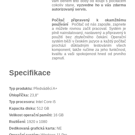
vám během této doby od koupi s počítačem
cokoliv stane,
vyzvedne ho u vás zdarma
autorizovaný servis.
Počítač připravený k okamžitému
používání
Počítač od nás zapojíte, zapnete
a můžete rovnou začít pracovat. Systém je
plně nainstalovaný, nastavený a připravený k
použití bez zbytečného čekání. Operační
systém běží v českém jazyce a každý počítač
prochází důkladným testováním všech
komponent, takže ručíme za jeho funkčnost,
kvalitu a vaši spokojenost hned od prvního
zapnutí.
Specifikace
Typ produktu:
Předváděcí A+
Úhlopříčka:
23,8"
Typ procesoru:
Intel Core i5
Kapacita disku:
512 GB
Velikost operační paměti:
16 GB
Rozlišení:
1920 x 1080
Dedikovaná grafická karta:
NE