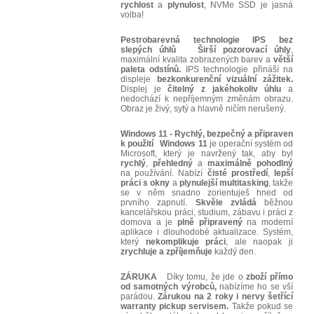
rychlost
a
plynulost
, NVMe SSD je jasná
volba!
Pestrobarevná technologie IPS bez
slepých úhlů
Širší pozorovací úhly
,
maximální kvalita zobrazených barev a
větší
paleta odstínů.
IPS technologie přináší na
displeje
bezkonkurenční vizuální zážitek.
Displej je
čitelný z jakéhokoliv úhlu
a
nedochází k nepříjemným změnám obrazu.
Obraz je živý, sytý a hlavně ničím nerušený.
Windows 11 - Rychlý, bezpečný a připraven
k použití
Windows 11
je operační systém od
Microsoft, který je navržený tak, aby byl
rychlý
,
přehledný
a
maximálně
pohodlný
na používání. Nabízí
čisté
prostředí
,
lepší
práci
s okny
a
plynulejší multitasking
, takže
se v něm snadno zorientuješ hned od
prvního zapnutí.
Skvěle
zvládá
běžnou
kancelářskou práci, studium, zábavu i práci z
domova a je
plně
připravený
na moderní
aplikace i dlouhodobé aktualizace. Systém,
který
nekomplikuje
práci
, ale naopak ji
zrychluje
a
zpříjemňuje
každý den.
ZÁRUKA
Díky tomu, že jde o
zboží přímo
od samotných výrobců,
nabízíme ho se vší
parádou.
Zárukou na 2 roky i nervy šetřící
warranty pickup servisem.
Takže pokud se