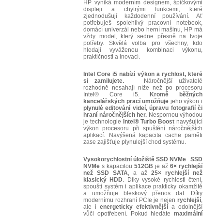
HP vyniká moderním designem, špičkovými
displeji a chytrými funkcemi, které
zjednodušují každodenní používání. Ať
potřebuješ spolehlivý pracovní notebook,
domácí univerzál nebo herní mašinu, HP má
vždy model, který sedne přesně na tvoje
potřeby. Skvělá volba pro všechny, kdo
hledají vyváženou kombinaci výkonu,
praktičnosti a inovací.
Intel Core i5 nabízí výkon a rychlost, které
si zamilujete.
Náročnější uživatelé
rozhodně nesahají níže než po procesoru
Intel® Core i5.
Kromě běžných
kancelářských prací umožňuje
jeho výkon i
plynulé editování videí, úpravu fotografií či
hraní náročnějších her.
Nespornou výhodou
je technologie
Intel® Turbo Boost
navyšující
výkon procesoru při spuštění náročnějších
aplikací. Navýšená kapacita cache paměti
zase zajišťuje plynulejší chod systému.
Vysokorychlostní úložiště SSD NVMe
SSD
NVMe
s kapacitou
512GB
je až
6× rychlejší
než SSD SATA
, a až
25× rychlejší než
klasický HDD
. Díky vysoké rychlosti čtení,
spouští systém i aplikace prakticky okamžitě
a umožňuje bleskový přenos dat. Díky
modernímu rozhraní PCIe je nejen
rychlejší
,
ale i
energeticky efektivnější
a odolnější
vůči opotřebení. Pokud hledáte
maximální