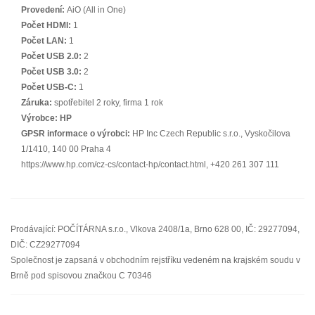
Provedení:
AiO (All in One)
Počet HDMI:
1
Počet LAN:
1
Počet USB 2.0:
2
Počet USB 3.0:
2
Počet USB-C:
1
Záruka:
spotřebitel 2 roky, firma 1 rok
Výrobce:
HP
GPSR informace o výrobci:
HP Inc Czech Republic s.r.o., Vyskočilova
1/1410, 140 00 Praha 4
https://www.hp.com/cz-cs/contact-hp/contact.html, +420 261 307 111
Prodávající: POČÍTÁRNA s.r.o., Vlkova 2408/1a, Brno 628 00, IČ: 29277094,
DIČ: CZ29277094
Společnost je zapsaná v obchodním rejstříku vedeném na krajském soudu v
Brně pod spisovou značkou C 70346