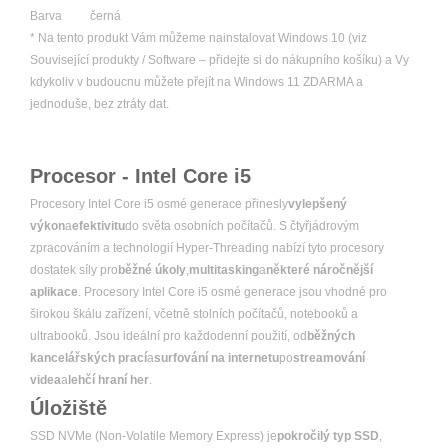
Barva
černá
* Na tento produkt Vám můžeme nainstalovat Windows 10 (viz
Související produkty / Software – přidejte si do nákupního košíku) a Vy
kdykoliv v budoucnu můžete přejít na Windows 11 ZDARMA a
jednoduše, bez ztráty dat.
Procesor - Intel Core i5
Procesory Intel Core i5 osmé generace přinesly
vylepšený
výkon
a
efektivitu
do světa osobních počítačů. S čtyřjádrovým
zpracováním a technologií Hyper-Threading nabízí tyto procesory
dostatek síly pro
běžné úkoly
,
multitasking
a
některé náročnější
aplikace
. Procesory Intel Core i5 osmé generace jsou vhodné pro
širokou škálu zařízení, včetně stolních počítačů, notebooků a
ultrabooků. Jsou ideální pro každodenní použití, od
běžných
kancelářských prací
a
surfování na internetu
po
streamování
videa
a
lehčí hraní her
.
Úložiště
SSD NVMe (Non-Volatile Memory Express) je
pokročilý typ SSD
,