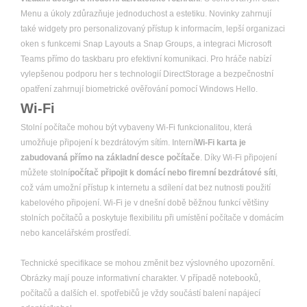
Menu a úkoly zdůrazňuje jednoduchost a estetiku. Novinky zahrnují
také widgety pro personalizovaný přístup k informacím, lepší organizaci
oken s funkcemi Snap Layouts a Snap Groups, a integraci Microsoft
Teams přímo do taskbaru pro efektivní komunikaci. Pro hráče nabízí
vylepšenou podporu her s technologií DirectStorage a bezpečnostní
opatření zahrnují biometrické ověřování pomocí Windows Hello.
Wi-Fi
Stolní počítače mohou být vybaveny Wi-Fi funkcionalitou, která
umožňuje připojení k bezdrátovým sítím. Interní
Wi-Fi karta je
zabudovaná přímo na základní desce počítače
. Díky Wi-Fi připojení
můžete stolní
počítač připojit k domácí nebo firemní bezdrátové síti
,
což vám umožní přístup k internetu a sdílení dat bez nutnosti použití
kabelového připojení. Wi-Fi je v dnešní době běžnou funkcí většiny
stolních počítačů a poskytuje flexibilitu při umístění počítače v domácím
nebo kancelářském prostředí.
Technické specifikace se mohou změnit bez výslovného upozornění.
Obrázky mají pouze informativní charakter. V případě notebooků,
počítačů a dalších el. spotřebičů je vždy součástí balení napájecí