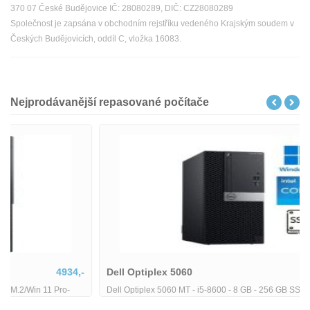
370 07 České Budějovice IČ: 28080289, DIČ: CZ28080289
Společnost je zapsána v obchodním rejstříku vedeného Krajským soudem v
Českých Budějovicích, oddíl C, vložka 16083.
Nejprodávanější repasované počítače
Dell Optiplex 5060
5380,-
Dell Optiplex 5060 MT - i5-8600 - 8 GB - 256 GB SSD