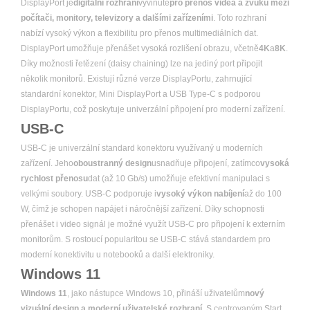
DisplayPort je
digitální rozhraní
vyvinuté
pro přenos videa a zvuku mezi
počítači, monitory, televizory a dalšími zařízeními
. Toto rozhraní
nabízí vysoký výkon a flexibilitu pro přenos multimediálních dat.
DisplayPort umožňuje přenášet vysoká rozlišení obrazu, včetně
4K
a
8K
.
Díky možnosti řetězení (daisy chaining) lze na jediný port připojit
několik monitorů. Existují různé verze DisplayPortu, zahrnující
standardní konektor, Mini DisplayPort a USB Type-C s podporou
DisplayPortu, což poskytuje univerzální připojení pro moderní zařízení.
USB-C
USB-C je univerzální standard konektoru využívaný u moderních
zařízení. Jeho
oboustranný design
usnadňuje připojení, zatímco
vysoká
rychlost přenosu
dat (až 10 Gb/s) umožňuje efektivní manipulaci s
velkými soubory. USB-C podporuje i
vysoký výkon nabíjení
až do 100
W, čímž je schopen napájet i náročnější zařízení. Díky schopnosti
přenášet i video signál je možné využít USB-C pro připojení k externím
monitorům. S rostoucí popularitou se USB-C stává standardem pro
moderní konektivitu u notebooků a další elektroniky.
Windows 11
Windows 11
, jako nástupce Windows 10, přináší uživatelům
nový
vizuální design a moderní uživatelské rozhraní
. S centrovaným Start