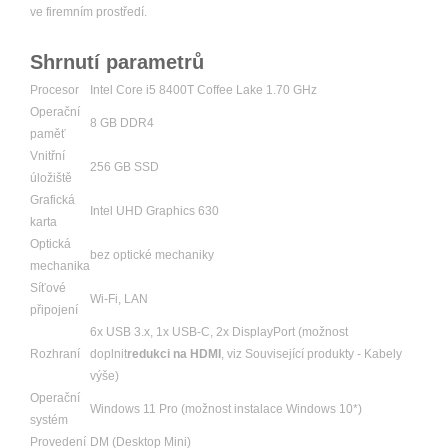
ve firemním prostředí.
Shrnutí parametrů
Procesor
Intel Core i5 8400T Coffee Lake 1.70 GHz
Operační
8 GB DDR4
paměť
Vnitřní
256 GB SSD
úložiště
Grafická
Intel UHD Graphics 630
karta
Optická
bez optické mechaniky
mechanika
Síťové
Wi-Fi, LAN
připojení
6x USB 3.x, 1x USB-C, 2x DisplayPort (možnost
Rozhraní
doplnit
redukci na HDMI
, viz Související produkty - Kabely
výše)
Operační
Windows 11 Pro (možnost instalace Windows 10*)
systém
Provedení
DM (Desktop Mini)