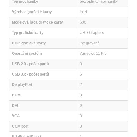
Typ mechaniky
bez optické mechaniky
Výrobce grafické karty
Intel
Modelová řada grafické karty
630
Typ grafické karty
UHD Graphics
Druh grafické karty
integrovaná
Operační systém
Windows 11 Pro
USB 2.0 - počet portů
0
USB 3.x - počet portů
6
DisplayPort
2
HDMI
0
DVI
0
VGA
0
COM port
0
RJ-45 (LAN) port
1