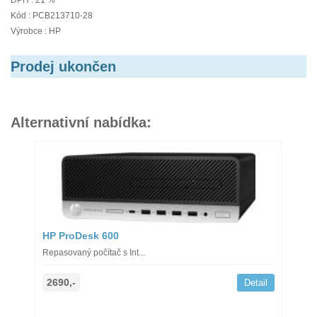
DPH : 21 %
Kód : PCB213710-28
Výrobce : HP
Prodej ukončen
Alternativní nabídka:
HP ProDesk 600
Repasovaný počítač s Int...
2690,-
Detail