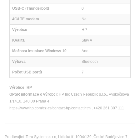
USB-C (Thunderbolt)
0
4G/LTE modem
Ne
Výrobce
HP
Kvalita
Stav A
Možnost instalace Windows 10
Ano
Výbava
Bluetooth
Počet USB portů
7
Výrobce:
HP
GPSR informace o výrobci:
HP Inc Czech Republic s.r.o., Vyskočilova
1/1410, 140 00 Praha 4
https://www.hp.com/cz-cs/contact-hp/contact.html, +420 261 307 111
Prodávající: Tera Systems s.r.o, Lidická tř. 1004/139, České Budějovice 7,