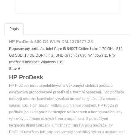
Popis
HP ProDesk 600 G4 Wi-Fi DM-1376477-28
Repasovaný počítač s Intel Core i5 8400T Coffee Lake 1.70 GHz, 512
GB SSD, 16 GB DDR4, Intel UHD Graphics 630, Windows 11 Pro
(možnost instalace Windows 10*)
Stav A
HP ProDesk
HP ProDesk jeřada
spolehlivých a výkonných
stolních počítačů
navržených pro
podnikové prostředí a firemní nasazení
. Tyto počítače
nabízejí robustní konstrukci, vysokou úroveň bezpečnosti a snadnou
správu, což je činí ideální volbou pro firemní prostředí. HP ProDesk
počítače jsou k
dispozici v různých velikostech a konfiguracích
, aby
vyhověly potřebám různých firem a organizací. S pokročilými
bezpečnostními funkcemi a možnostmi správy jsou počítače HP
ProDesk navrženy tak, aby poskytovaly spolehlivý výkon a ochranu dat