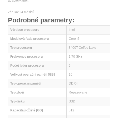
adaptér/kabel.
Záruka: 24 měsíců
Podrobné parametry:
Výrobce procesoru
Intel
Modelová řada procesoru
Core i5
Typ procesoru
8400T Coffee Lake
Frekvence procesoru
1.70 GHz
Počet jader procesoru
6
Velikost operační paměti [GB]
16
Typ operační paměti
DDR4
Typ zboží
Repasované
Typ disku
SSD
Kapacitaúložiště [GB]
512