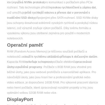
který
využívá NVMe protokol
pro komunikaci s počítačem přes PCIe
rozhraní. Tato technologie přináší
vysokou rychlostčtení a zápisu dat
,
což umožňuje
ještě rychlejší odezvu a přenos dat v porovnání s
tradičními SSD disky
připojenými přes SATA rozhraní. SSD NVMe disky
jsou schopny dosahovat extrémně vysokých rychlostí a poskytují nízkou
latenci, což výrazně zvyšuje výkon počítačů. Díky svému formátu a
vysokému výkonu jsou oblíbené zejména pro použití v moderních
noteboocích.
Operační paměť
RAM (Random Access Memory) je klíčovou součástí počítačů a
notebooků a
slouží k rychlému ukládání
a
přístupu k dočasným datům
.
Kapacita RAM
ovlivňuje schopnost
počítače efektivně
zpracovávat
úlohy
a
spuštěné programy
. Počítače s 8GB RAM jsou vhodné pro
běžné úlohy, jako jsou webové prohlížeče a kancelářské aplikace. Pro
náročnější úkoly, jako jsou hraní her a profesionální grafické nebo
video editace, je doporučeno 16GB RAM. Pro výkonné pracovní stanice
nebo herní počítače, které zpracovávají rozsáhlé projekty a hry, jsou
optimální volbou 32GB RAM nebo více.
DisplayPort