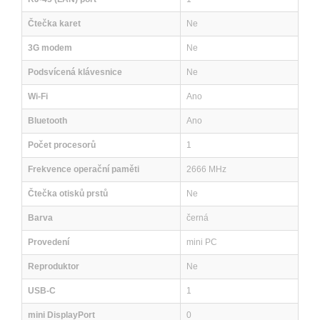
Čtečka karet
Ne
3G modem
Ne
Podsvícená klávesnice
Ne
Wi-Fi
Ano
Bluetooth
Ano
Počet procesorů
1
Frekvence operační paměti
2666 MHz
Čtečka otisků prstů
Ne
Barva
černá
Provedení
mini PC
Reproduktor
Ne
USB-C
1
mini DisplayPort
0