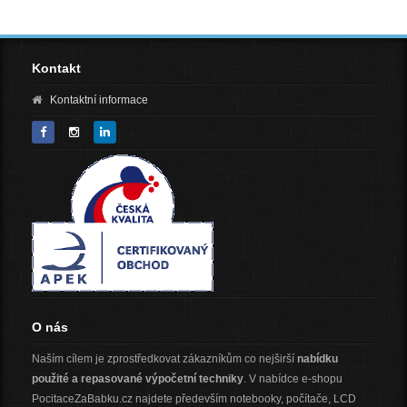
Kontakt
Kontaktní informace
O nás
Naším cílem je zprostředkovat zákazníkům co nejširší
nabídku
použité a repasované výpočetní techniky
. V nabídce e-shopu
PocitaceZaBabku.cz najdete především notebooky, počítače, LCD