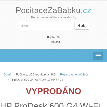
PocitaceZaBabku
.cz
Repasované počítače a notebooky
Hledej
0 ks |
0,-
Přihlásit
Navig
Domů
Počítače, LCD monitory a NAS
Repasované počítače
HP ProDesk 600 G4 Wi-Fi DM-1376477-28
VYPRODÁNO
HP ProDesk 600 G4 Wi-Fi