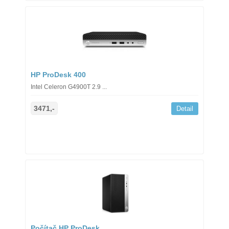
HP ProDesk 400
Intel Celeron G4900T 2.9 ...
3471,-
Detail
Počítač HP ProDesk