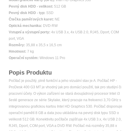
Model grafické karty (GPU):
Intel HD Graphics 530
Pevný disk HDD - velikost:
512 GB
Pevný disk HDD - typ:
SSD
Čtečka paměťových karet:
NE
Optická mechanika:
DVD-RW
Vstupní a výstupní porty:
4x USB 3.x, 4x USB 2.0, RJ45, Dport, COM
port, VGA
Rozměry:
35,88 x 35,5 x 16,5 cm
Hmotnost:
7 kg
Operační systém:
Windows 11 Pro
Popis Produktu
Počítač je použitý, plně funkční a jeho vizuální stav je A. Počítač HP -
ProDesk 400 G3 MT je vhodný jak pro domácí použití, tak pro studijní či
pracovní účely. O výkon zařízení se stará dvoujádrový procesor Intel i3
šesté generace ze série Skylake, který pracuje na frekvenci 3,70 GHz s
integrovanou grafickou kartou Intel HD Graphics 530. Počítač disponuje
operační pamětí 8 GB a data jsou ukládána na pevný disk typu SSD o
velikosti 512 GB. Konektivitu počítače zajišťuje 4x USB 3.x, 4x USB 2.0,
RJ45, Dport, COM port, VGA a DVD RW. Počítač má rozměry 35,88 x