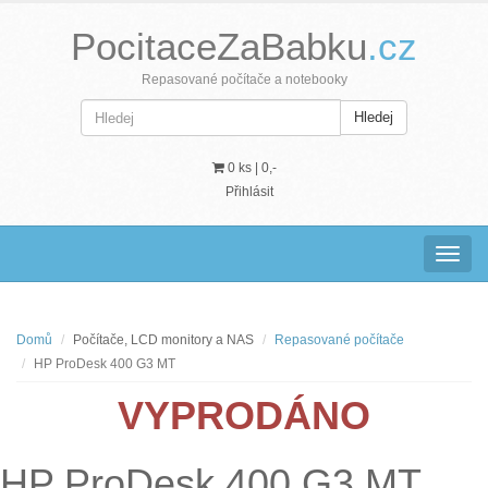
PocitaceZaBabku
.cz
Repasované počítače a notebooky
Hledej
0 ks |
0,-
Přihlásit
Navig
Domů
Počítače, LCD monitory a NAS
Repasované počítače
HP ProDesk 400 G3 MT
VYPRODÁNO
HP ProDesk 400 G3 MT