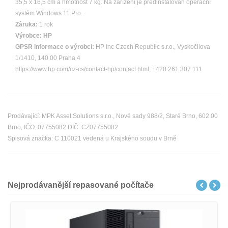
35,5 x 16,5 cm a hmotnost 7 kg. Na zařízení je předinstalován operační
systém Windows 11 Pro.
Záruka:
1 rok
Výrobce:
HP
GPSR informace o výrobci:
HP Inc Czech Republic s.r.o., Vyskočilova
1/1410, 140 00 Praha 4
https://www.hp.com/cz-cs/contact-hp/contact.html, +420 261 307 111
Prodávající: MPK Asset Solutions s.r.o., Nové sady 988/2, Staré Brno, 602 00
Brno, IČO: 07755082 DIČ: CZ07755082
Spisová značka: C 110021 vedená u Krajského soudu v Brně
Nejprodávanější repasované počítače