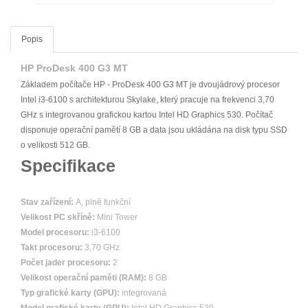
Popis
HP ProDesk 400 G3 MT
Základem počítače HP - ProDesk 400 G3 MT je dvoujádrový procesor
Intel i3-6100 s architekturou Skylake, který pracuje na frekvenci 3,70
GHz s integrovanou grafickou kartou Intel HD Graphics 530. Počítač
disponuje operační pamětí 8 GB a data jsou ukládána na disk typu SSD
o velikosti 512 GB.
Specifikace
Stav zařízení:
A, plně funkční
Velikost PC skříně:
Mini Tower
Model procesoru:
i3-6100
Takt procesoru:
3,70 GHz
Počet jader procesoru:
2
Velikost operační paměti (RAM):
8 GB
Typ grafické karty (GPU):
integrovaná