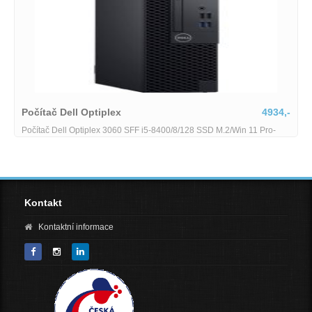
Počítač Dell Optiplex
4934,-
Počítač Dell Optiplex 3060 SFF i5-8400/8/128 SSD M.2/Win 11 Pro-
RP706-i5-8-128
Kontakt
Kontaktní informace