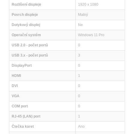
Rozlišení displeje
1920 x 1080
Povrch displeje
Matný
Dotykový displej
Ne
Operační systém
Windows 11 Pro
USB 2.0 - počet portů
0
USB 3.x - počet portů
3
DisplayPort
0
HDMI
1
DVI
0
VGA
0
COM port
0
RJ-45 (LAN) port
1
Čtečka karet
Ano