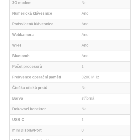
3G modem
Ne
Numerická klávesnice
Ano
Podsvícená klávesnice
Ano
Webkamera
Ano
Wi-Fi
Ano
Bluetooth
Ano
Počet procesorů
1
Frekvence operační paměti
3200 MHz
Čtečka otisků prstů
Ne
Barva
stříbrná
Dokovací konektor
Ne
USB-C
1
mini DisplayPort
0