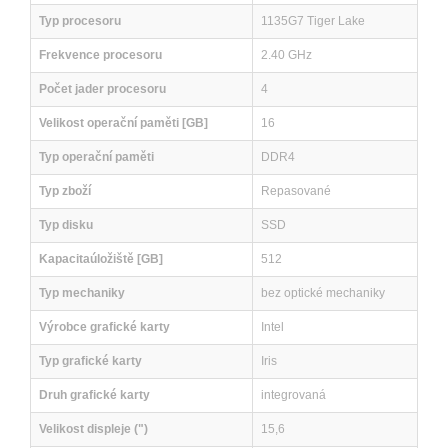
Typ procesoru
1135G7 Tiger Lake
Frekvence procesoru
2.40 GHz
Počet jader procesoru
4
Velikost operační paměti [GB]
16
Typ operační paměti
DDR4
Typ zboží
Repasované
Typ disku
SSD
Kapacitaúložiště [GB]
512
Typ mechaniky
bez optické mechaniky
Výrobce grafické karty
Intel
Typ grafické karty
Iris
Druh grafické karty
integrovaná
Velikost displeje (")
15,6