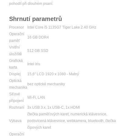
pohodlí při dlouhém psaní.
Shrnutí parametrů
Procesor
Intel Core i5 1135G7 Tiger Lake 2.40 GHz
Operační
16 GB DDR4
paměť
Vnitřní
512 GB SSD
úložiště
Grafická
Intel Iris
karta
Displej
15,6" LCD 1920 x 1080 - Matný
Optická
bez optické mechaniky
mechanika
Síťové
Wi-Fi, LAN
připojení
Rozhraní
3x USB 3.x, 1x USB-C, 1x HDMI
čtečka paměťových karet, numerická klávesnice,
Výbava
podsvícená klávesnice, webkamera, bluetooth, čtečka
čipových karet
Operační