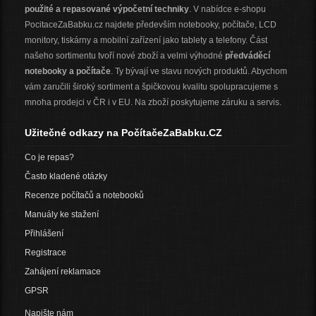
použité a repasované výpočetní techniky
. V nabídce e-shopu
PocitaceZaBabku.cz najdete především notebooky, počítače, LCD
monitory, tiskárny a mobilní zařízení jako tablety a telefony. Část
našeho sortimentu tvoří nové zboží a velmi výhodné
předváděcí
notebooky a počítače
. Ty bývají ve stavu nových produktů. Abychom
vám zaručili široký sortiment a špičkovou kvalitu spolupracujeme s
mnoha prodejci v ČR i v EU. Na zboží poskytujeme záruku a servis.
Užitečné odkazy na PočítačeZaBabku.CZ
Co je repas?
Často kladené otázky
Recenze počítačů a notebooků
Manuály ke stažení
Přihlášení
Registrace
Zahájení reklamace
GPSR
Napište nám