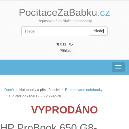
PocitaceZaBabku
.cz
Repasované počítače a notebooky
Hledej
0 ks |
0,-
Přihlásit
Navig
Domů
Notebooky a příslušenství
Repasované notebooky
HP ProBook 650 G8-1726692-28
VYPRODÁNO
HP ProBook 650 G8-