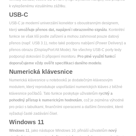
k vylepšenému vizuálnímu zážitku.
USB-C
USB-C je moderní univerzální konektor s oboustranným designem,
který
umožňuje přenos dat, napájení i obrazového signálu
. Konkrétní
funkce se však liší podle zařízení a mohou zahrnovat pouze datový
přenos (např. USB 3.1), nebo také podporu nabíjení (Power Delivery) a
přenos obrazu (DisplayPort Alt Mode). Ne všechny USB-C porty tedy
podporují dokování či připojení monitoru.
Pro plné využití funkcí
doporučujeme vždy ověřit specifikaci daného modelu
.
Numerická klávesnice
Numerická klávesnice u notebooků je dodatečným klávesovým
modulem, který reprodukuje uspořádání numerických kláves z běžné
klávesnice počítačů. Tato funkce poskytuje uživatelům
rychlý a
pohodlný přístup k numerickým hodnotám
, což je zejména výhodné
pro práci s tabulkami, finančními operacemi a dalšími činnostmi, které
vyžadují časté zadávání čísel.
Windows 11
Windows 11
, jako nástupce Windows 10, přináší uživatelům
nový