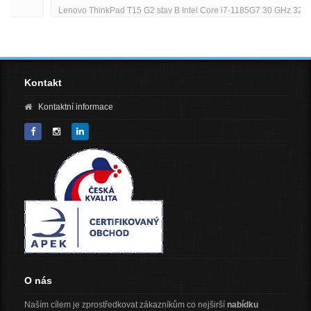
Lenovo ThinkPad T15 G2 stav B Intel Core i7-1185G7 30 GHz 32GB
RAM 512GB SSD 156 FHD Wi-Fi BT WebCAM Windows 11 Pro -
Kontakt
Kontaktní informace
O nás
Naším cílem je zprostředkovat zákazníkům co nejširší
nabídku