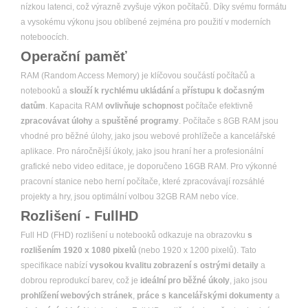
nízkou latenci, což výrazně zvyšuje výkon počítačů. Díky svému formátu
a vysokému výkonu jsou oblíbené zejména pro použití v moderních
noteboocích.
Operační paměť
RAM (Random Access Memory) je klíčovou součástí počítačů a
notebooků a
slouží k rychlému ukládání
a
přístupu k dočasným
datům
. Kapacita RAM
ovlivňuje schopnost
počítače efektivně
zpracovávat úlohy
a
spuštěné programy
. Počítače s 8GB RAM jsou
vhodné pro běžné úlohy, jako jsou webové prohlížeče a kancelářské
aplikace. Pro náročnější úkoly, jako jsou hraní her a profesionální
grafické nebo video editace, je doporučeno 16GB RAM. Pro výkonné
pracovní stanice nebo herní počítače, které zpracovávají rozsáhlé
projekty a hry, jsou optimální volbou 32GB RAM nebo více.
Rozlišení - FullHD
Full HD (FHD) rozlišení u notebooků odkazuje na obrazovku
s
rozlišením 1920 x 1080 pixelů
(nebo 1920 x 1200 pixelů). Tato
specifikace nabízí
vysokou kvalitu zobrazení s ostrými detaily
a
dobrou reprodukcí barev, což je
ideální pro běžné úkoly
, jako jsou
prohlížení webových stránek
,
práce s kancelářskými dokumenty
a