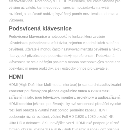
sledování videí
. Notebooky s Full HD rozlišením jsou často vhodné pro
většinu uživatelů, kteří nepotřebují speciální požadavky na vyšší
rozlišení, a současně nabízejí vyvážený poměr mezi kvalitou obrazu a
výkonem.
Podsvícená klávesnice
Podsvícená klávesnice
u notebooků je funkce, která zvyšuje
uživatelskou
pohodlnost
a
efektivitu
, zejména v podmínkách slabého
osvětlení. Uživatelé mohou často nastavovat intenzitu osvětlení a někdy
i barvy, což přizpůsobuje podsvícení svým preferencím. Podsvícená
klávesnice se stala běžným prvkem v mnoha notebookových modelech,
poskytujícím nejen praktický, ale i estetický přínos pro uživatele.
HDMI
HDMI (High Definition Multimedia Interface) je standardní
audiovizuální
konektor
používaný
pro přenos digitálního videa a zvuku mezi
zařízeními, jako jsou televizory, monitory, projektory a audiozařízení
.
HDMI konektor ješiroce používaný díky své schopnosti přenášet vysoké
rozlišení obrazu a kvalitní zvuk pomocí jediného kabelu. HDMI
podporuje různá rozlišení, včetně Full HD (1920 x 1080 pixelů), 4K
Ultra HD a dokonce i 8K u novějších verzí. HDMI také podporuje různé
formáty obrazu, včetně 3D a HDR (High Dynamic Range), což přispívá