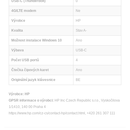
USB-C (Thunderbolt)
0
4G/LTE modem
Ne
Výrobce
HP
Kvalita
Stav A-
Možnost instalace Windows 10
Ano
Výbava
USB-C
Počet USB portů
4
Čtečka čipových karet
Ano
Originální jazyk klávesnice
BE
Výrobce:
HP
GPSR informace o výrobci:
HP Inc Czech Republic s.r.o., Vyskočilova
1/1410, 140 00 Praha 4
https://www.hp.com/cz-cs/contact-hp/contact.html, +420 261 307 111