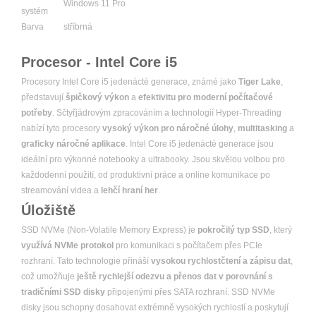
Windows 11 Pro
systém
Barva
stříbrná
Procesor - Intel Core i5
Procesory Intel Core i5 jedenácté generace, známé jako
Tiger Lake
,
představují
špičkový výkon
a
efektivitu pro moderní počítačové
potřeby
. Sčtyřjádrovým zpracováním a technologií Hyper-Threading
nabízí tyto procesory
vysoký výkon pro náročné úlohy
,
multitasking
a
graficky náročné aplikace
. Intel Core i5 jedenácté generace jsou
ideální pro výkonné notebooky a ultrabooky. Jsou skvělou volbou pro
každodenní použití, od produktivní práce a online komunikace po
streamování videa a
lehčí hraní her
.
Úložiště
SSD NVMe (Non-Volatile Memory Express) je
pokročilý typ SSD
, který
využívá NVMe protokol
pro komunikaci s počítačem přes PCIe
rozhraní. Tato technologie přináší
vysokou rychlostčtení a zápisu dat
,
což umožňuje
ještě rychlejší odezvu a přenos dat v porovnání s
tradičními SSD disky
připojenými přes SATA rozhraní. SSD NVMe
disky jsou schopny dosahovat extrémně vysokých rychlostí a poskytují