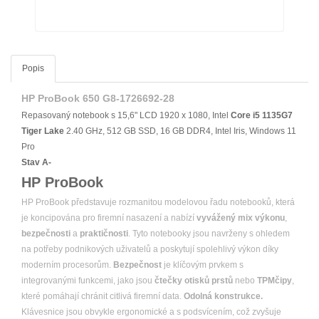
Popis
HP ProBook 650 G8-1726692-28
Repasovaný notebook s 15,6" LCD 1920 x 1080, Intel
Core i5
1135G7
Tiger Lake
2.40 GHz, 512 GB SSD, 16 GB DDR4, Intel Iris, Windows 11
Pro
Stav A-
HP ProBook
HP ProBook představuje rozmanitou modelovou řadu notebooků, která
je koncipována pro firemní nasazení a nabízí
vyvážený mix výkonu
,
bezpečnosti
a
praktičnosti
. Tyto notebooky jsou navrženy s ohledem
na potřeby podnikových uživatelů a poskytují spolehlivý výkon díky
moderním procesorům.
Bezpečnost
je klíčovým prvkem s
integrovanými funkcemi, jako jsou
čtečky otisků prstů
nebo
TPMčipy
,
které pomáhají chránit citlivá firemní data.
Odolná konstrukce.
Klávesnice jsou obvykle ergonomické a s podsvícením, což zvyšuje