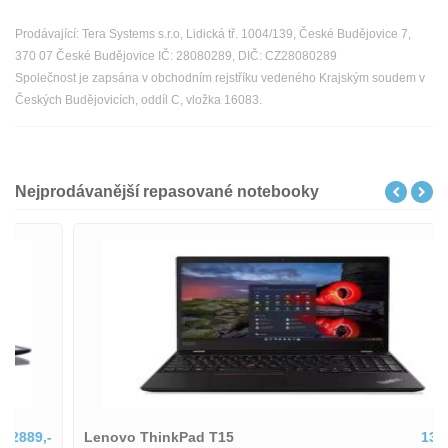
Prodávající: Tera Systems s.r.o, Lidická tř. 1004/139, České Budějovice 7,
370 07 České Budějovice IČ: 28080289, DIČ: CZ28080289
Společnost je zapsána v obchodním rejstříku vedeného Krajským soudem v
Českých Budějovicích, oddíl C, vložka 16083.
Nejprodávanější repasované notebooky
Lenovo ThinkPad T15
13598,-