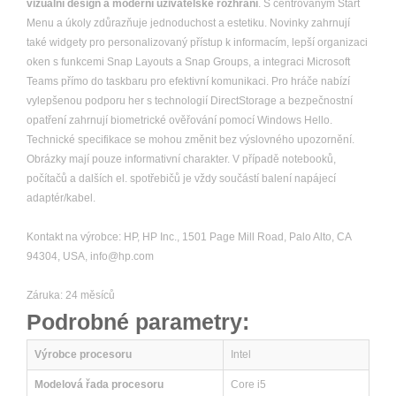
vizuální design a moderní uživatelské rozhraní
. S centrovaným Start
Menu a úkoly zdůrazňuje jednoduchost a estetiku. Novinky zahrnují
také widgety pro personalizovaný přístup k informacím, lepší organizaci
oken s funkcemi Snap Layouts a Snap Groups, a integraci Microsoft
Teams přímo do taskbaru pro efektivní komunikaci. Pro hráče nabízí
vylepšenou podporu her s technologií DirectStorage a bezpečnostní
opatření zahrnují biometrické ověřování pomocí Windows Hello.
Technické specifikace se mohou změnit bez výslovného upozornění.
Obrázky mají pouze informativní charakter. V případě notebooků,
počítačů a dalších el. spotřebičů je vždy součástí balení napájecí
adaptér/kabel.
Kontakt na výrobce: HP, HP Inc., 1501 Page Mill Road, Palo Alto, CA
94304, USA, info@hp.com
Záruka: 24 měsíců
Podrobné parametry:
Výrobce procesoru
Intel
Modelová řada procesoru
Core i5