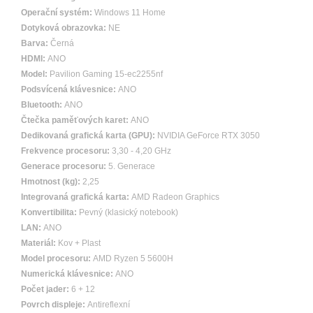
Operační systém:
Windows 11 Home
Dotyková obrazovka:
NE
Barva:
Černá
HDMI:
ANO
Model:
Pavilion Gaming 15-ec2255nf
Podsvícená klávesnice:
ANO
Bluetooth:
ANO
Čtečka paměťových karet:
ANO
Dedikovaná grafická karta (GPU):
NVIDIA GeForce RTX 3050
Frekvence procesoru:
3,30 - 4,20 GHz
Generace procesoru:
5. Generace
Hmotnost (kg):
2,25
Integrovaná grafická karta:
AMD Radeon Graphics
Konvertibilita:
Pevný (klasický notebook)
LAN:
ANO
Materiál:
Kov + Plast
Model procesoru:
AMD Ryzen 5 5600H
Numerická klávesnice:
ANO
Počet jader:
6 + 12
Povrch displeje:
Antireflexní