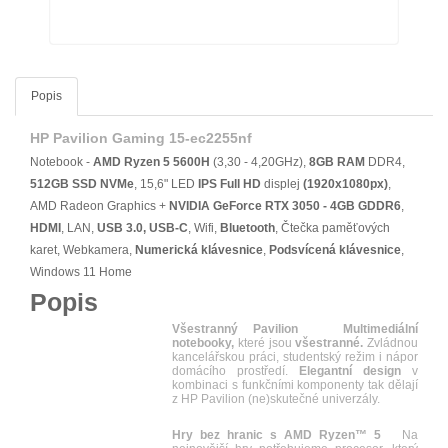
Popis
HP Pavilion Gaming 15-ec2255nf
Notebook -
AMD Ryzen 5 5600H
(3,30 - 4,20GHz),
8GB RAM
DDR4,
512GB SSD NVMe
, 15,6" LED
IPS
Full HD
displej
(1920x1080px)
,
AMD Radeon Graphics +
NVIDIA GeForce RTX 3050 - 4GB GDDR6
,
HDMI
, LAN,
USB 3.0, USB-C
, Wifi,
Bluetooth
, Čtečka paměťových
karet, Webkamera,
Numerická klávesnice
,
Podsvícená klávesnice
,
Windows 11 Home
Popis
Všestranný Pavilion
Multimediální
notebooky,
které jsou
všestranné.
Zvládnou
kancelářskou práci, studentský režim i nápor
domácího prostředí.
Elegantní design
v
kombinaci s funkčními komponenty tak dělají
z HP Pavilion (ne)skutečné univerzály.
Hry bez hranic s AMD Ryzen™ 5
Na