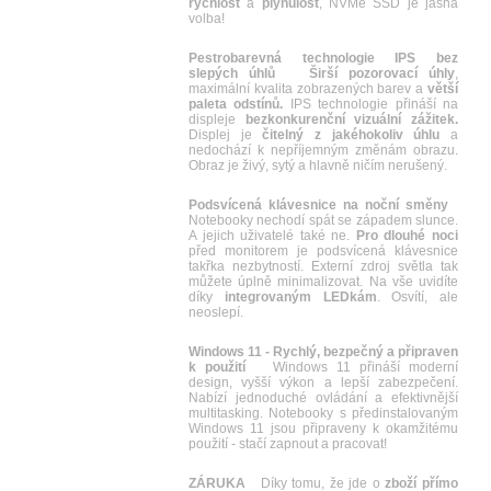
rychlost
a
plynulost
, NVMe SSD je jasná
volba!
Pestrobarevná technologie IPS bez
slepých úhlů
Širší pozorovací úhly
,
maximální kvalita zobrazených barev a
větší
paleta odstínů.
IPS technologie přináší na
displeje
bezkonkurenční vizuální zážitek.
Displej je
čitelný z jakéhokoliv úhlu
a
nedochází k nepříjemným změnám obrazu.
Obraz je živý, sytý a hlavně ničím nerušený.
Podsvícená klávesnice na noční směny
Notebooky nechodí spát se západem slunce.
A jejich uživatelé také ne.
Pro dlouhé noci
před monitorem je podsvícená klávesnice
takřka nezbytností. Externí zdroj světla tak
můžete úplně minimalizovat. Na vše uvidíte
díky
integrovaným LEDkám
. Osvítí, ale
neoslepí.
Windows 11 - Rychlý, bezpečný a připraven
k použití
Windows 11 přináší moderní
design, vyšší výkon a lepší zabezpečení.
Nabízí jednoduché ovládání a efektivnější
multitasking. Notebooky s předinstalovaným
Windows 11 jsou připraveny k okamžitému
použití - stačí zapnout a pracovat!
ZÁRUKA
Díky tomu, že jde o
zboží přímo