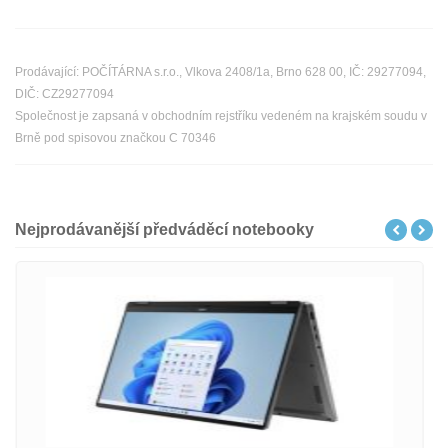
Prodávající: POČÍTÁRNA s.r.o., Vlkova 2408/1a, Brno 628 00, IČ: 29277094,
DIČ: CZ29277094
Společnost je zapsaná v obchodním rejstříku vedeném na krajském soudu v
Brně pod spisovou značkou C 70346
Nejprodávanější předváděcí notebooky