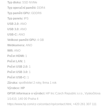
Typ disku:
SSD NVMe
Typ operační paměti:
DDR4
Typ paměti GPU:
GDDR6
Typ panelu:
IPS
USB 2.0:
ANO
USB 3.0:
ANO
USB-C:
ANO
Velikost paměti GPU:
4 GB
Webkamera:
ANO
Wifi:
ANO
Počet HDMI:
1
Počet LAN:
1
Počet USB 2.0:
1
Počet USB 3.0:
1
Počet USB-C:
1
Záruka:
spotřebitel 2 roky, firma 1 rok
Výrobce:
HP
GPSR informace o výrobci:
HP Inc Czech Republic s.r.o., Vyskočilova
1/1410, 140 00 Praha 4
https://www.hp.com/cz-cs/contact-hp/contact.html, +420 261 307 111