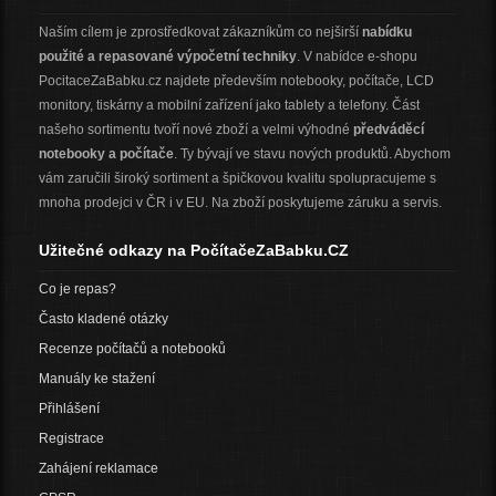
Naším cílem je zprostředkovat zákazníkům co nejširší
nabídku
použité a repasované výpočetní techniky
. V nabídce e-shopu
PocitaceZaBabku.cz najdete především notebooky, počítače, LCD
monitory, tiskárny a mobilní zařízení jako tablety a telefony. Část
našeho sortimentu tvoří nové zboží a velmi výhodné
předváděcí
notebooky a počítače
. Ty bývají ve stavu nových produktů. Abychom
vám zaručili široký sortiment a špičkovou kvalitu spolupracujeme s
mnoha prodejci v ČR i v EU. Na zboží poskytujeme záruku a servis.
Užitečné odkazy na PočítačeZaBabku.CZ
Co je repas?
Často kladené otázky
Recenze počítačů a notebooků
Manuály ke stažení
Přihlášení
Registrace
Zahájení reklamace