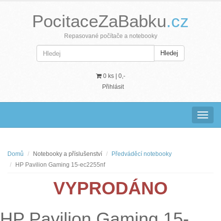
PocitaceZaBabku
.cz
Repasované počítače a notebooky
Hledej
0 ks |
0,-
Přihlásit
Navig
Domů
Notebooky a příslušenství
Předváděcí notebooky
HP Pavilion Gaming 15-ec2255nf
VYPRODÁNO
HP Pavilion Gaming 15-