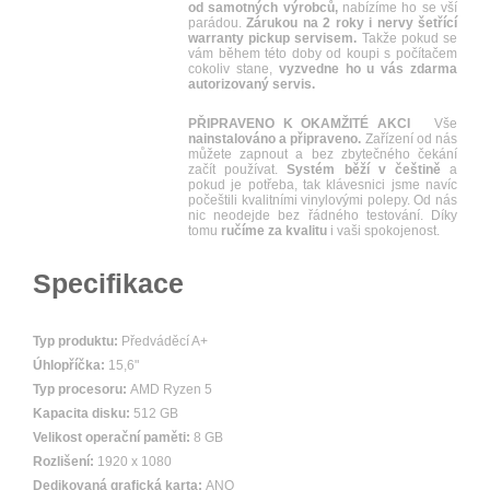
od samotných výrobců,
nabízíme ho se vší
parádou.
Zárukou na 2 roky i nervy šetřící
warranty pickup servisem.
Takže pokud se
vám během této doby od koupi s počítačem
cokoliv stane,
vyzvedne ho u vás zdarma
autorizovaný servis.
PŘIPRAVENO K OKAMŽITÉ AKCI
Vše
nainstalováno a připraveno.
Zařízení od nás
můžete zapnout a bez zbytečného čekání
začít používat.
Systém běží v češtině
a
pokud je potřeba, tak klávesnici jsme navíc
počeštili kvalitními vinylovými polepy. Od nás
nic neodejde bez řádného testování. Díky
tomu
ručíme za kvalitu
i vaši spokojenost.
Specifikace
Typ produktu:
Předváděcí A+
Úhlopříčka:
15,6"
Typ procesoru:
AMD Ryzen 5
Kapacita disku:
512 GB
Velikost operační paměti:
8 GB
Rozlišení:
1920 x 1080
Dedikovaná grafická karta:
ANO