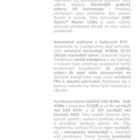
nejnovější hry potřebujeme procesor, který
utáhne ledacos.
Náročnější grafické
editory, VR technologie
i hromadu
otevřených oken prohlížeče. Bez sekání.
Rychle a plynule. Díky technologii
AMD
Ryzen™ Master Utility
si navíc můžete
procesor přetaktovat přesně na míru vašich
požadavků.
Nekonečné možnosti s GeForce® RTX
Nespokojte se s kompromisy, když nemusíte.
Díky
revoluční technologii NVIDIA DLSS
získáte maximální výkon
i dokonalé detaily.
Kombinace
umělé inteligence
a ray tracingu
v reálném čase umožňuje neskutečně rychlé
renderování komplexních
3D projektů,
editaci 8k videí nebo streamování ve
špičkové kvalitě.Hráči zase ocení
extrémní
FPS a detailní vykreslení.
Nepřijdete tak o
jedinou sekundu hry, která často rozhoduje o
vítězství.
Vysokorychlostní úložiště SSD NVMe
SSD
NVMe
s kapacitou
512GB
je až
6× rychlejší
než SSD SATA
, a až
25× rychlejší než
klasický HDD
. Díky vysoké rychlosti čtení,
spouští systém i aplikace prakticky okamžitě
a umožňuje bleskový přenos dat. Díky
modernímu rozhraní PCIe je nejen
rychlejší
,
ale i
energeticky efektivnější
a odolnější
vůči opotřebení. Pokud hledáte
maximální