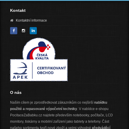
Kontakt
Kontaktní informace
O nás
Naším cílem je zprostředkovat zákazníkům co nejširší
nabídku
použité a repasované výpočetní techniky
. V nabídce e-shopu
PocitaceZaBabku.cz najdete především notebooky, počítače, LCD
monitory, tiskárny a mobilní zařízení jako tablety a telefony. Část
našeho sortimentu tvoří nové zboží a velmi výhodné
předváděcí