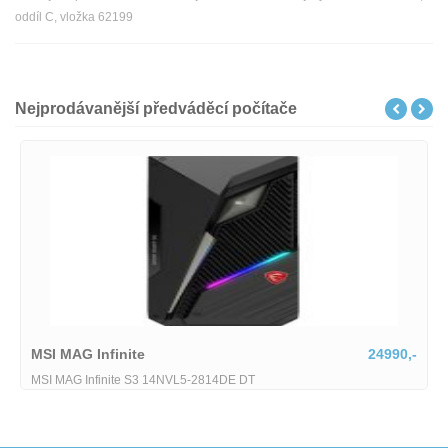
oddíl C, vložka 62199
Nejprodávanější předváděcí počítače
MSI MAG Infinite
24990,-
MSI MAG Infinite S3 14NVL5-2814DE DT