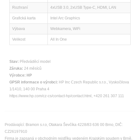
Rozhraní
4xUSB 3.0, 2xUSB Type-C, HDMI, LAN
Grafická karta
Intel Arc Graphics
Výbava
Webkamera, WiFi
Velikost
All In One
Stav:
Předváděcí model
Záruka:
24 měsíců
Výrobce:
HP
GPSR informace o výrobci:
HP Inc Czech Republic s.r.o., Vyskočilova
1/1410, 140 00 Praha 4
https://www.hp.com/cz-cs/contact-hp/contact.html, +420 261 307 111
Prodávající: Bramon s.r.o, Otakara Ševčíka 4228/83 636 00 Brno, DIČ:
CZ26197910
Firma je zapsaná v obchodním rejstříku vedeném Krajským soudem v Brně,