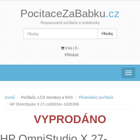
PocitaceZaBabku
.cz
Repasované počítače a notebooky
Hledej
0 ks |
0,-
Přihlásit
Navig
Domů
Počítače, LCD monitory a NAS
Předváděcí počítače
HP OmniStudio X 27-cs0003nc-1635399
VYPRODÁNO
HP OmniStudio X 27-