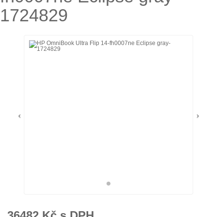
1724829
36482
Kč s DPH