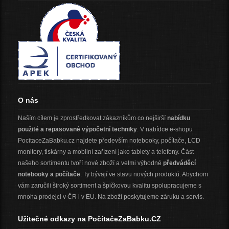
O nás
Naším cílem je zprostředkovat zákazníkům co nejširší
nabídku
použité a repasované výpočetní techniky
. V nabídce e-shopu
PocitaceZaBabku.cz najdete především notebooky, počítače, LCD
monitory, tiskárny a mobilní zařízení jako tablety a telefony. Část
našeho sortimentu tvoří nové zboží a velmi výhodné
předváděcí
notebooky a počítače
. Ty bývají ve stavu nových produktů. Abychom
vám zaručili široký sortiment a špičkovou kvalitu spolupracujeme s
mnoha prodejci v ČR i v EU. Na zboží poskytujeme záruku a servis.
Užitečné odkazy na PočítačeZaBabku.CZ