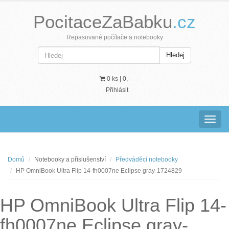
PocitaceZaBabku
.cz
Repasované počítače a notebooky
Hledej
0 ks |
0,-
Přihlásit
Navig
Domů
Notebooky a příslušenství
Předváděcí notebooky
HP OmniBook Ultra Flip 14-fh0007ne Eclipse gray-1724829
HP OmniBook Ultra Flip 14-
fh0007ne Eclipse gray-