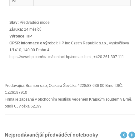
AI
Stav:
Předváděcí model
Záruka:
24 měsíců
Výrobce:
HP
GPSR informace o výrobci:
HP Inc Czech Republic s.r.o., Vyskočilova
1/1410, 140 00 Praha 4
https://www.hp.com/cz-cs/contact-hp/contact.html, +420 261 307 111
Prodávající: Bramon s.r.o, Otakara Ševčíka 4228/83 636 00 Brno, DIČ:
CZ26197910
Firma je zapsaná v obchodním rejstříku vedeném Krajským soudem v Brně,
oddíl C, vložka 62199
Nejprodávanější předváděcí notebooky