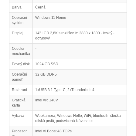
Barva
Černá
Operační
Windows 11 Home
systém
Displej
14" LCD 2,8K s rozlišením 2880 x 1800 - lesklý -
dotykový
Optická
-
mechanika
Pevný disk
1024 GB SSD
Operační
32 GB DDR5
paměť
Rozhraní
1xUSB 3.1 Type-C, 2xThunderbolt 4
Grafická
Intel Arc 140V
karta
Výbava
Webkamera, Windows Hello, WiFi, bluetooth, čtečka
otisků prstů, podsvícená klávesnice
Procesor
Intel AI Boost 48 TOPs