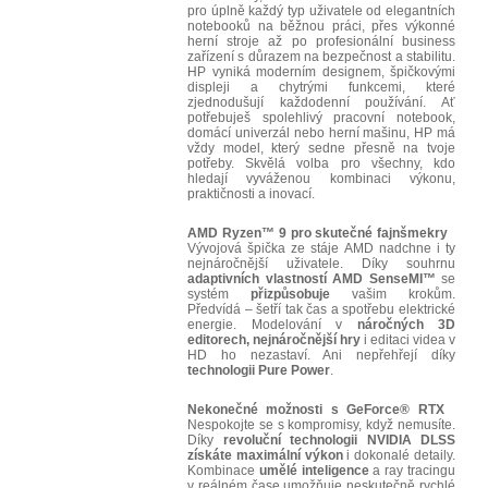
pro úplně každý typ uživatele od elegantních
notebooků na běžnou práci, přes výkonné
herní stroje až po profesionální business
zařízení s důrazem na bezpečnost a stabilitu.
HP vyniká moderním designem, špičkovými
displeji a chytrými funkcemi, které
zjednodušují každodenní používání. Ať
potřebuješ spolehlivý pracovní notebook,
domácí univerzál nebo herní mašinu, HP má
vždy model, který sedne přesně na tvoje
potřeby. Skvělá volba pro všechny, kdo
hledají vyváženou kombinaci výkonu,
praktičnosti a inovací.
AMD Ryzen™ 9 pro skutečné fajnšmekry
Vývojová špička ze stáje AMD nadchne i ty
nejnáročnější uživatele. Díky souhrnu
adaptivních vlastností AMD SenseMI™
se
systém
přizpůsobuje
vašim krokům.
Předvídá – šetří tak čas a spotřebu elektrické
energie. Modelování v
náročných 3D
editorech, nejnáročnější hry
i editaci videa v
HD ho nezastaví. Ani nepřehřejí díky
technologii Pure Power
.
Nekonečné možnosti s GeForce® RTX
Nespokojte se s kompromisy, když nemusíte.
Díky
revoluční technologii NVIDIA DLSS
získáte maximální výkon
i dokonalé detaily.
Kombinace
umělé inteligence
a ray tracingu
v reálném čase umožňuje neskutečně rychlé