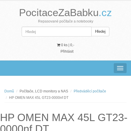
PocitaceZaBabku
.cz
Repasované počítače a notebooky
Hledej
0 ks |
0,-
Přihlásit
Navig
Domů
Počítače, LCD monitory a NAS
Předváděcí počítače
HP OMEN MAX 45L GT23-0000nf DT
HP OMEN MAX 45L GT23-
0000nf DT