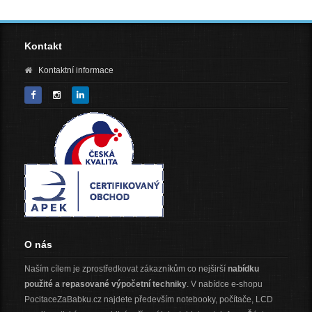
Kontakt
Kontaktní informace
O nás
Naším cílem je zprostředkovat zákazníkům co nejširší
nabídku
použité a repasované výpočetní techniky
. V nabídce e-shopu
PocitaceZaBabku.cz najdete především notebooky, počítače, LCD