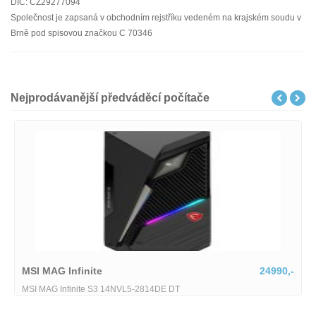
DIČ: CZ29277094
Společnost je zapsaná v obchodním rejstříku vedeném na krajském soudu v
Brně pod spisovou značkou C 70346
Nejprodávanější předváděcí počítače
MSI MAG Infinite
24990,-
MSI MAG Infinite S3 14NVL5-2814DE DT