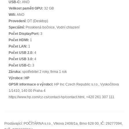
USB-C:
ANO
Velikost paměti GPU:
32 GB
Wifi:
ANO
Provedení:
DT (Desktop)
Speciální:
Prosklená bočnice, Vodní chlazení
Počet DisplayPort:
3
Počet HDMI:
1
Počet LAN:
1
Počet USB 2.0:
4
Počet USB 3.0:
4
Počet USB-C:
3
Záruka:
spotřebitel 2 roky, firma 1 rok
Výrobce:
HP
GPSR informace o výrobci:
HP Inc Czech Republic s.r.o., Vyskočilova
1/1410, 140 00 Praha 4
https://www.hp.com/cz-cs/contact-hp/contact.html, +420 261 307 111
Prodávající: POČÍTÁRNA s.r.o., Vlkova 2408/1a, Brno 628 00, IČ: 29277094,