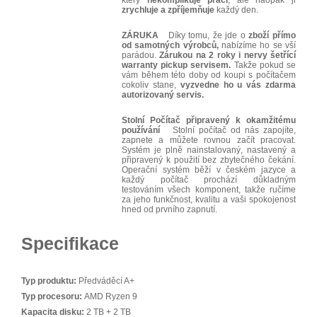
který
nekomplikuje
práci
, ale naopak ji
zrychluje
a
zpříjemňuje
každý den.
ZÁRUKA
Díky tomu, že jde o
zboží přímo
od samotných výrobců,
nabízíme ho se vší
parádou.
Zárukou na 2 roky i nervy šetřící
warranty pickup servisem.
Takže pokud se
vám během této doby od koupi s počítačem
cokoliv stane,
vyzvedne ho u vás zdarma
autorizovaný servis.
Stolní Počítač připravený k okamžitému
používání
Stolní počítač od nás zapojíte,
zapnete a můžete rovnou začít pracovat.
Systém je plně nainstalovaný, nastavený a
připravený k použití bez zbytečného čekání.
Operační systém běží v českém jazyce a
každý počítač prochází důkladným
testováním všech komponent, takže ručíme
za jeho funkčnost, kvalitu a vaši spokojenost
hned od prvního zapnutí.
Specifikace
Typ produktu:
Předváděcí A+
Typ procesoru:
AMD Ryzen 9
Kapacita disku:
2 TB + 2 TB