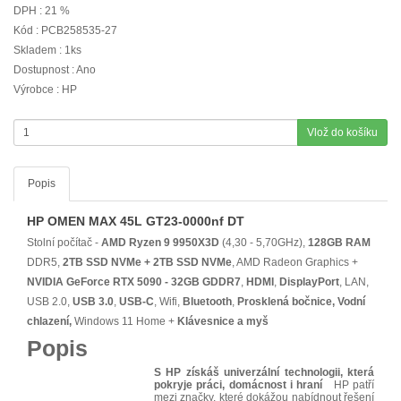
DPH : 21 %
Kód : PCB258535-27
Skladem : 1ks
Dostupnost : Ano
Výrobce : HP
Vlož do košíku
Popis
HP OMEN MAX 45L GT23-0000nf DT
Stolní počítač -
AMD Ryzen 9 9950X3D
(4,30 - 5,70GHz),
128GB RAM
DDR5,
2TB SSD NVMe + 2TB SSD NVMe
, AMD Radeon Graphics +
NVIDIA GeForce RTX 5090 - 32GB GDDR7
,
HDMI
,
DisplayPort
, LAN,
USB 2.0,
USB 3.0
,
USB-C
, Wifi,
Bluetooth
,
Prosklená bočnice, Vodní
chlazení
,
Windows 11 Home +
Klávesnice a myš
Popis
S HP získáš univerzální technologii, která
pokryje práci, domácnost i hraní
HP patří
mezi značky, které dokážou nabídnout řešení