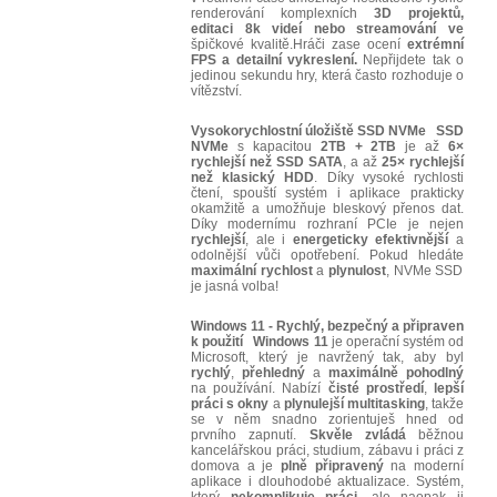
renderování komplexních
3D projektů,
editaci 8k videí nebo streamování ve
špičkové kvalitě.Hráči zase ocení
extrémní
FPS a detailní vykreslení.
Nepřijdete tak o
jedinou sekundu hry, která často rozhoduje o
vítězství.
Vysokorychlostní úložiště SSD NVMe
SSD
NVMe
s kapacitou
2TB + 2TB
je až
6×
rychlejší než SSD SATA
, a až
25× rychlejší
než klasický HDD
. Díky vysoké rychlosti
čtení, spouští systém i aplikace prakticky
okamžitě a umožňuje bleskový přenos dat.
Díky modernímu rozhraní PCIe je nejen
rychlejší
, ale i
energeticky efektivnější
a
odolnější vůči opotřebení. Pokud hledáte
maximální rychlost
a
plynulost
, NVMe SSD
je jasná volba!
Windows 11 - Rychlý, bezpečný a připraven
k použití
Windows 11
je operační systém od
Microsoft, který je navržený tak, aby byl
rychlý
,
přehledný
a
maximálně
pohodlný
na používání. Nabízí
čisté
prostředí
,
lepší
práci
s okny
a
plynulejší multitasking
, takže
se v něm snadno zorientuješ hned od
prvního zapnutí.
Skvěle
zvládá
běžnou
kancelářskou práci, studium, zábavu i práci z
domova a je
plně
připravený
na moderní
aplikace i dlouhodobé aktualizace. Systém,