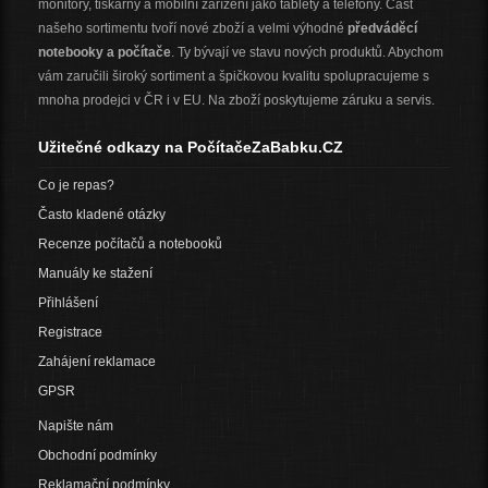
monitory, tiskárny a mobilní zařízení jako tablety a telefony. Část
našeho sortimentu tvoří nové zboží a velmi výhodné
předváděcí
notebooky a počítače
. Ty bývají ve stavu nových produktů. Abychom
vám zaručili široký sortiment a špičkovou kvalitu spolupracujeme s
mnoha prodejci v ČR i v EU. Na zboží poskytujeme záruku a servis.
Užitečné odkazy na PočítačeZaBabku.CZ
Co je repas?
Často kladené otázky
Recenze počítačů a notebooků
Manuály ke stažení
Přihlášení
Registrace
Zahájení reklamace
GPSR
Napište nám
Obchodní podmínky
Reklamační podmínky