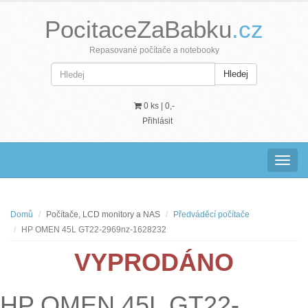
PocitaceZaBabku
.cz
Repasované počítače a notebooky
Hledej
0 ks |
0,-
Přihlásit
Navig
Domů
Počítače, LCD monitory a NAS
Předváděcí počítače
HP OMEN 45L GT22-2969nz-1628232
VYPRODÁNO
HP OMEN 45L GT22-