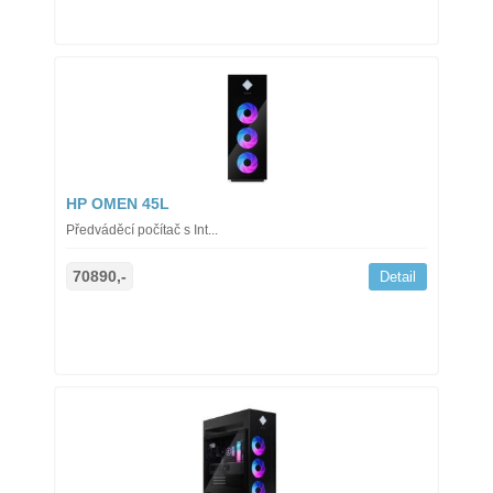
HP OMEN 45L
Předváděcí počítač s Int...
70890,-
Detail