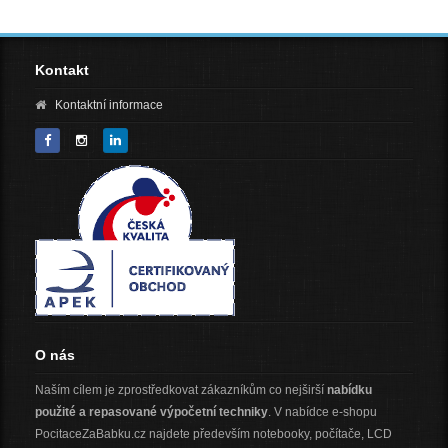
Kontakt
Kontaktní informace
O nás
Naším cílem je zprostředkovat zákazníkům co nejširší
nabídku
použité a repasované výpočetní techniky
. V nabídce e-shopu
PocitaceZaBabku.cz najdete především notebooky, počítače, LCD