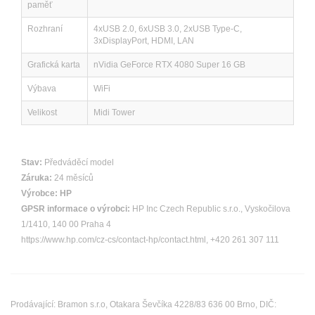
paměť
Rozhraní
4xUSB 2.0, 6xUSB 3.0, 2xUSB Type-C,
3xDisplayPort, HDMI, LAN
Grafická karta
nVidia GeForce RTX 4080 Super 16 GB
Výbava
WiFi
Velikost
Midi Tower
Stav:
Předváděcí model
Záruka:
24 měsíců
Výrobce:
HP
GPSR informace o výrobci:
HP Inc Czech Republic s.r.o., Vyskočilova
1/1410, 140 00 Praha 4
https://www.hp.com/cz-cs/contact-hp/contact.html, +420 261 307 111
Prodávající: Bramon s.r.o, Otakara Ševčíka 4228/83 636 00 Brno, DIČ: