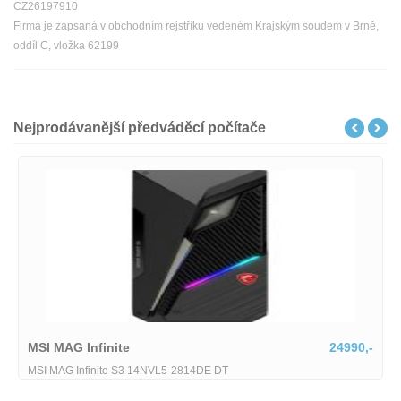
CZ26197910
Firma je zapsaná v obchodním rejstříku vedeném Krajským soudem v Brně,
oddíl C, vložka 62199
Nejprodávanější předváděcí počítače
MSI MAG Infinite
24990,-
MSI MAG Infinite S3 14NVL5-2814DE DT