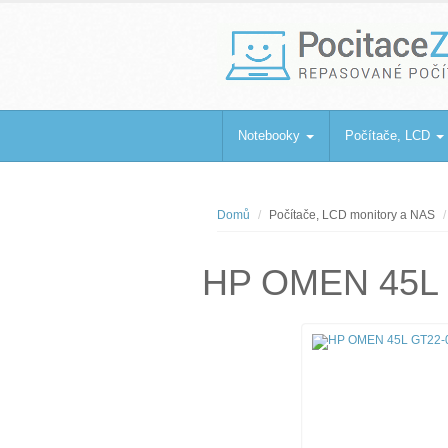
PocitaceZaBa
Repasované počítače a notebooky
Notebooky
Počítače, LCD
Domů
Počítače, LCD monitory a NAS
HP OMEN 45L 