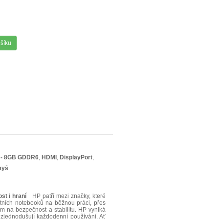
ošíku
i - 8GB GDDR6
,
HDMI
,
DisplayPort
,
myš
st i hraní
HP patří mezi značky, které
tních notebooků na běžnou práci, přes
em na bezpečnost a stabilitu. HP vyniká
 zjednodušují každodenní používání. Ať