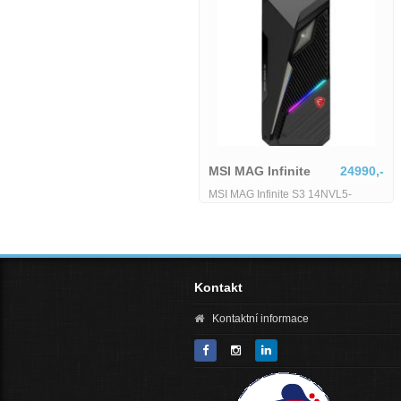
MSI MAG Infinite
24990,-
MSI MAG Infinite S3 14NVL5-
2814DE DT
Kontakt
Kontaktní informace