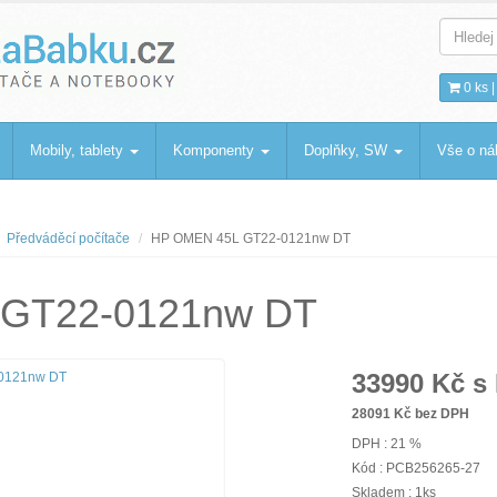
bku
.cz
0 ks 
Mobily, tablety
Komponenty
Doplňky, SW
Vše o n
Předváděcí počítače
HP OMEN 45L GT22-0121nw DT
GT22-0121nw DT
33990
Kč s
28091
Kč bez DPH
DPH : 21 %
Kód : PCB256265-27
Skladem : 1ks