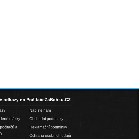
né odkazy na PočítačeZaBabku.CZ
pas?
Napište nám
adené otázky
Obchodní podmínky
počítačů a
Reklamační podmínky
ů
Ochrana osobních údajů