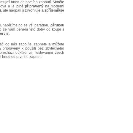
entuješ hned od prvního zapnutí.
Skvěle
mova a je
plně
připravený
na moderní
i
, ale naopak ji
zrychluje
a
zpříjemňuje
,
nabízíme ho se vší parádou.
Zárukou
 se vám během této doby od koupi s
ervis.
ač od nás zapojíte, zapnete a můžete
a připravený k použití bez zbytečného
 prochází důkladným testováním všech
t hned od prvního zapnutí.