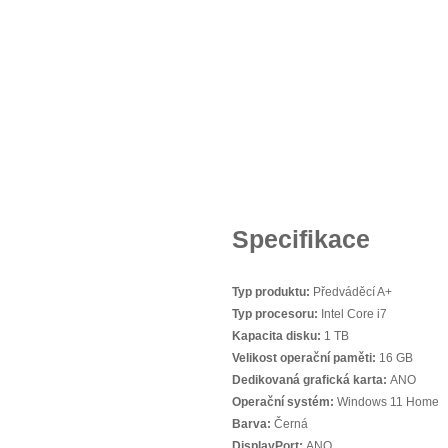
Specifikace
Typ produktu:
Předváděcí A+
Typ procesoru:
Intel Core i7
Kapacita disku:
1 TB
Velikost operační paměti:
16 GB
Dedikovaná grafická karta:
ANO
Operační systém:
Windows 11 Home
Barva:
Černá
DisplayPort:
ANO