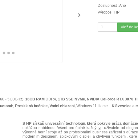
Dostupnost : Ano
Výrobce : HP
Vlož do k
,60 - 5,00GHz),
16GB RAM
DDR4,
1TB SSD NVMe
,
NVIDIA GeForce RTX 3070 T
luetooth
,
Prosklená bočnice, Vodní chlazení
,
Windows 11 Home +
Klávesnice a 
S HP získáš univerzální technologii, která pokryje práci, domácno
dokážou nabídnout řešení pro úplně každý typ uživatele od elegan
výkonné herní stroje až po profesionální business zařízení s důraz
moderním designem, špičkovými displeji a chytrými funkcemi, které