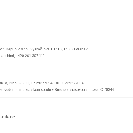
ch Republic s.r.o., Vyskočilova 1/1410, 140 00 Praha 4
ntact.html, +420 261 307 111
08/1a, Brno 628 00, IČ: 29277094, DIČ: CZ29277094
říku vedeném na krajském soudu v Brně pod spisovou značkou C 70346
očítače