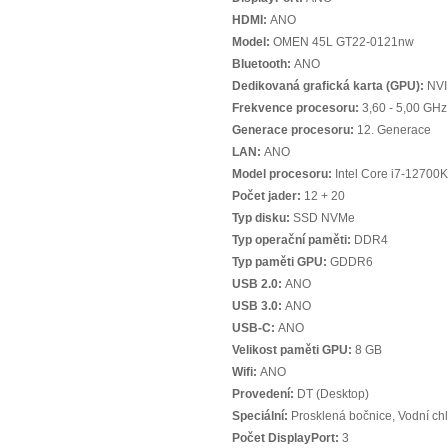
HDMI:
ANO
Model:
OMEN 45L GT22-0121nw
Bluetooth:
ANO
Dedikovaná grafická karta (GPU):
NVI
Frekvence procesoru:
3,60 - 5,00 GHz
Generace procesoru:
12. Generace
LAN:
ANO
Model procesoru:
Intel Core i7-12700K
Počet jader:
12 + 20
Typ disku:
SSD NVMe
Typ operační paměti:
DDR4
Typ paměti GPU:
GDDR6
USB 2.0:
ANO
USB 3.0:
ANO
USB-C:
ANO
Velikost paměti GPU:
8 GB
Wifi:
ANO
Provedení:
DT (Desktop)
Speciální:
Prosklená bočnice, Vodní ch
Počet DisplayPort:
3