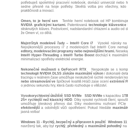
potřebuješ spolehlivý pracovní notebook, domácí univerzál nebo 
sedne přesně na tvoje potřeby. Skvělá volba pro všechny, kdo
praktičnosti a inovací.
Omen, to je herní sen
Tenhle herní notebook od HP kombinuj
NVIDIA grafickými kartami.
Patentovaná
technologie klávesnice
stisknutých kláves. Podsvícení, nadstandardní chlazení a audio od 
že Omen ví, co dělá.
Majstrštyk modelové řady – Intel® Core i7
Vysoké nároky n
Nejvýkonnější procesory i7 z modelových řad Intel® Core nema
editory, modelovacími programy nebo nejnovějšími hrami.
Nesekají
Intel® Hyper-Threading
a
Intel® Turbo Boost
dochází k maximálním
minimalizaci spotřeby elektrické energie.
Nekonečné možnosti s GeForce® RTX
Nespokojte se s kompro
technologii NVIDIA DLSS získáte maximální výkon
i dokonalé det
tracingu v reálném čase umožňuje neskutečně rychlé renderování 
nebo streamování ve
špičkové kvalitě.Hráči zase ocení
extrémní FP
o jedinou sekundu hry, která často rozhoduje o vítězství.
Vysokorychlostní úložiště SSD NVMe
SSD NVMe
s kapacitou
1T
25× rychlejší než klasický HDD
. Díky vysoké rychlosti čtení, spouš
umožňuje bleskový přenos dat. Díky modernímu rozhraní PCIe
efektivnější
a odolnější vůči opotřebení. Pokud hledáte
maximální
jasná volba!
Windows 11 - Rychlý, bezpečný a připraven k použití
Windows 11
navržený tak, aby byl
rychlý
,
přehledný
a
maximálně
pohodlný
na 