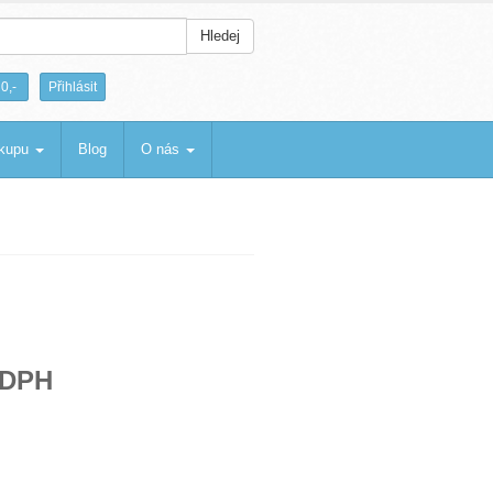
Hledej
|
0,-
Přihlásit
ákupu
Blog
O nás
 DPH