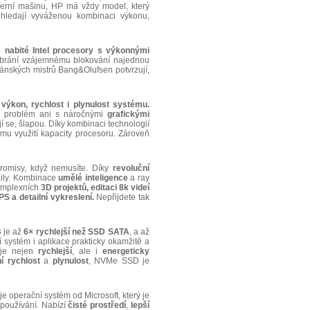
herní mašinu, HP má vždy model, který
 hledají vyváženou kombinaci výkonu,
e
nabité Intel procesory s výkonnými
brání vzájemnému blokování najednou
dánských mistrů Bang&Olufsen potvrzují,
a
výkon, rychlost i plynulost systému.
jí problém ani s náročnými
grafickými
 se, šlapou. Díky kombinaci technologií
u využití kapacity procesoru. Zároveň
misy, když nemusíte. Díky
revoluční
aily. Kombinace
umělé inteligence
a ray
komplexních
3D projektů, editaci 8k videí
S a detailní vykreslení.
Nepřijdete tak
B
je až
6× rychlejší než SSD SATA
, a až
tí systém i aplikace prakticky okamžitě a
 je nejen
rychlejší
, ale i
energeticky
 rychlost
a
plynulost
, NVMe SSD je
je operační systém od Microsoft, který je
používání. Nabízí
čisté
prostředí
,
lepší