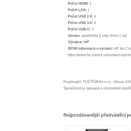
Počet HDMI:
1
Počet LAN:
1
Počet USB 2.0:
4
Počet USB 3.0:
4
Počet USB-C:
2
Záruka:
spotřebitel 2 roky, firma 1 rok
Výrobce:
HP
GPSR informace o výrobci:
HP Inc Cze
https://www.hp.com/cz-cs/contact-hp/co
Prodávající: POČÍTÁRNA s.r.o., Vlkova 24
Společnost je zapsaná v obchodním rejst
Nejprodávanější předváděcí p