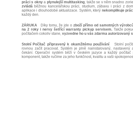
práci
s okny
a
plynulejší multitasking
, takže se v něm snadno zori
zvládá
běžnou kancelářskou práci, studium, zábavu i práci z do
aplikace i dlouhodobé aktualizace. Systém, který
nekomplikuje
prác
každý den.
ZÁRUKA
Díky tomu, že jde o
zboží přímo od samotných výrobců
na 2 roky i nervy šetřící warranty pickup servisem.
Takže pokud
počítačem cokoliv stane,
vyzvedne ho u vás zdarma autorizovaný s
Stolní Počítač připravený k okamžitému používání
Stolní počít
rovnou začít pracovat. Systém je plně nainstalovaný, nastavený 
čekání. Operační systém běží v českém jazyce a každý počítač
komponent, takže ručíme za jeho funkčnost, kvalitu a vaši spokojenos