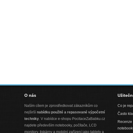
O nás
Užiteč
Naším cílem je zprostředkovat zákazníkům co
Co je re
nejširší
nabídku použité a repasované výpočetní
Často kl
techniky
. V nabídce e-shopu PocitaceZaBabku.cz
Recenze 
najdete především notebooky, počítače, LCD
notebook
monitory, tiskárny a mobilní zařízení jako tablety a