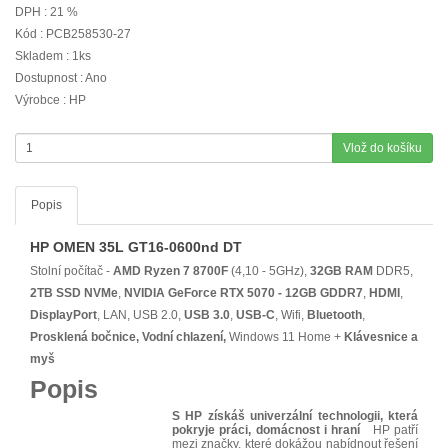
DPH : 21 %
Kód : PCB258530-27
Skladem : 1ks
Dostupnost : Ano
Výrobce : HP
Vlož do košíku
Popis
HP OMEN 35L GT16-0600nd DT
Stolní počítač -
AMD Ryzen 7 8700F
(4,10 - 5GHz),
32GB RAM
DDR5,
2TB SSD NVMe
,
NVIDIA GeForce RTX 5070 - 12GB GDDR7
,
HDMI
,
DisplayPort
, LAN, USB 2.0,
USB 3.0
,
USB-C
, Wifi,
Bluetooth
,
Prosklená bočnice, Vodní chlazení
,
Windows 11 Home +
Klávesnice a
myš
Popis
S HP získáš univerzální technologii, která
pokryje práci, domácnost i hraní
HP patří
mezi značky, které dokážou nabídnout řešení