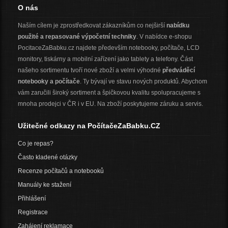
O nás
Naším cílem je zprostředkovat zákazníkům co nejširší
nabídku
použité a repasované výpočetní techniky
. V nabídce e-shopu
PocitaceZaBabku.cz najdete především notebooky, počítače, LCD
monitory, tiskárny a mobilní zařízení jako tablety a telefony. Část
našeho sortimentu tvoří nové zboží a velmi výhodné
předváděcí
notebooky a počítače
. Ty bývají ve stavu nových produktů. Abychom
vám zaručili široký sortiment a špičkovou kvalitu spolupracujeme s
mnoha prodejci v ČR i v EU. Na zboží poskytujeme záruku a servis.
Užitečné odkazy na PočítačeZaBabku.CZ
Co je repas?
Často kladené otázky
Recenze počítačů a notebooků
Manuály ke stažení
Přihlášení
Registrace
Zahájení reklamace