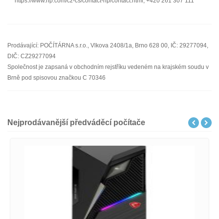
https://www.hp.com/cz-cs/contact-hp/contact.html, +420 261 307 111
Prodávající: POČÍTÁRNA s.r.o., Vlkova 2408/1a, Brno 628 00, IČ: 29277094,
DIČ: CZ29277094
Společnost je zapsaná v obchodním rejstříku vedeném na krajském soudu v
Brně pod spisovou značkou C 70346
Nejprodávanější předváděcí počítače