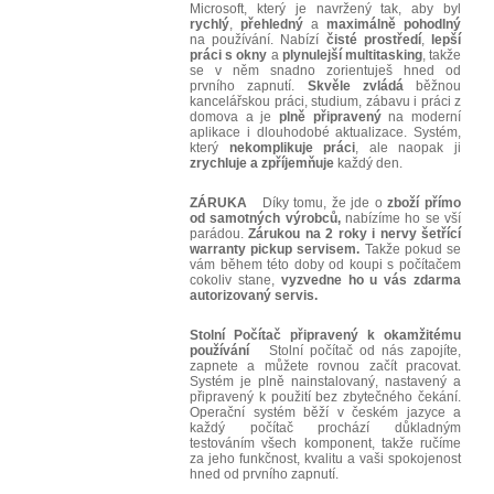
Microsoft, který je navržený tak, aby byl
rychlý
,
přehledný
a
maximálně
pohodlný
na používání. Nabízí
čisté
prostředí
,
lepší
práci
s okny
a
plynulejší multitasking
, takže
se v něm snadno zorientuješ hned od
prvního zapnutí.
Skvěle
zvládá
běžnou
kancelářskou práci, studium, zábavu i práci z
domova a je
plně
připravený
na moderní
aplikace i dlouhodobé aktualizace. Systém,
který
nekomplikuje
práci
, ale naopak ji
zrychluje
a
zpříjemňuje
každý den.
ZÁRUKA
Díky tomu, že jde o
zboží přímo
od samotných výrobců,
nabízíme ho se vší
parádou.
Zárukou na 2 roky i nervy šetřící
warranty pickup servisem.
Takže pokud se
vám během této doby od koupi s počítačem
cokoliv stane,
vyzvedne ho u vás zdarma
autorizovaný servis.
Stolní Počítač připravený k okamžitému
používání
Stolní počítač od nás zapojíte,
zapnete a můžete rovnou začít pracovat.
Systém je plně nainstalovaný, nastavený a
připravený k použití bez zbytečného čekání.
Operační systém běží v českém jazyce a
každý počítač prochází důkladným
testováním všech komponent, takže ručíme
za jeho funkčnost, kvalitu a vaši spokojenost
hned od prvního zapnutí.