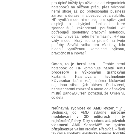
pro úplně každý typ uživatele od elegantních
notebooků na běžnou práci, přes výkonné
herní stroje až po profesionální business
zařízení s důrazem na bezpečnost a stabilitu.
HP vyniká moderním designem, špičkovými
displeji a chytrými funkcemi, které
zjednodušují každodenní používání. Ať
potřebuješ spolehlivý pracovní notebook,
domácí univerzál nebo herní mašinu, HP má
vždy model, který sedne přesně na tvoje
potřeby. Skvělá volba pro všechny, kdo
hledají vyváženou kombinaci výkonu,
praktičnosti a inovací.
Omen, to je herní sen
Tenhle herní
notebook od HP kombinuje
nabité AMD
procesory s výkonnými grafickými
kartami.
Patentovaná
technologie
klávesnice
brání vzájemnému blokování
najednou stisknutých kláves. Podsvícení,
nadstandardní chlazení a audio od dánských
mistrů Bang&Olufsen potvrzují, že Omen ví,
co dělá.
Neúnavná rychlost od AMD Ryzen™ 7
Sedmička od AMD zvládne
náročné
modelování v 3D editorech i ty
nejnáročnější hry
. Díky souhrnu
adaptivních
vlastností AMD SenseMI™
se systém
přizpůsobuje
vašim krokům. Předvídá – šetří
tak čas a spotřebu elektrické energie.
Rychlá