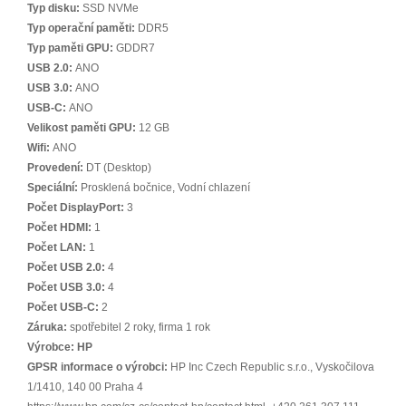
Typ disku:
SSD NVMe
Typ operační paměti:
DDR5
Typ paměti GPU:
GDDR7
USB 2.0:
ANO
USB 3.0:
ANO
USB-C:
ANO
Velikost paměti GPU:
12 GB
Wifi:
ANO
Provedení:
DT (Desktop)
Speciální:
Prosklená bočnice, Vodní chlazení
Počet DisplayPort:
3
Počet HDMI:
1
Počet LAN:
1
Počet USB 2.0:
4
Počet USB 3.0:
4
Počet USB-C:
2
Záruka:
spotřebitel 2 roky, firma 1 rok
Výrobce:
HP
GPSR informace o výrobci:
HP Inc Czech Republic s.r.o., Vyskočilova
1/1410, 140 00 Praha 4