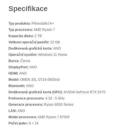
Specifikace
Typ produktu:
Předváděcí A+
Typ procesoru:
AMD Ryzen 7
Kapacita disku:
2 TB
Velikost operační paměti:
32 GB
Dedikovaná grafická karta:
ANO
Operační systém:
Windows 11 Home
Barva:
Černá
DisplayPort:
ANO
HDMI:
ANO
Model:
OMEN 35L GT16-0600nd
Bluetooth:
ANO
Dedikovaná grafická karta (GPU):
NVIDIA GeForce RTX 5070
Frekvence procesoru:
4,10 - 5 GHz
Generace procesoru:
Ryzen 8000 Series
LAN:
ANO
Model procesoru:
AMD Ryzen 7 8700F
Počet jader:
8 + 16