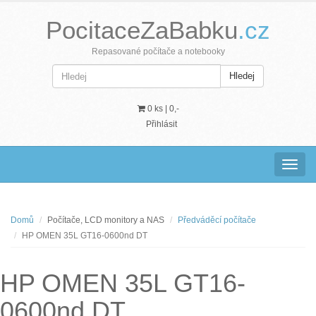
PocitaceZaBabku
.cz
Repasované počítače a notebooky
Hledej
0 ks |
0,-
Přihlásit
Navig
Domů
Počítače, LCD monitory a NAS
Předváděcí počítače
HP OMEN 35L GT16-0600nd DT
HP OMEN 35L GT16-
0600nd DT