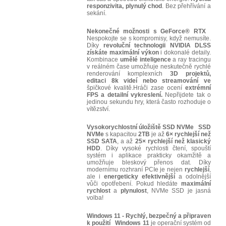
responzivita, plynulý chod
. Bez přehřívání a
sekání.
Nekonečné možnosti s GeForce® RTX
Nespokojte se s kompromisy, když nemusíte.
Díky
revoluční technologii NVIDIA DLSS
získáte maximální výkon
i dokonalé detaily.
Kombinace
umělé inteligence
a ray tracingu
v reálném čase umožňuje neskutečně rychlé
renderování komplexních
3D projektů,
editaci 8k videí nebo streamování ve
špičkové kvalitě.Hráči zase ocení
extrémní
FPS a detailní vykreslení.
Nepřijdete tak o
jedinou sekundu hry, která často rozhoduje o
vítězství.
Vysokorychlostní úložiště SSD NVMe
SSD
NVMe
s kapacitou
2TB
je až
6× rychlejší než
SSD SATA
, a až
25× rychlejší než klasický
HDD
. Díky vysoké rychlosti čtení, spouští
systém i aplikace prakticky okamžitě a
umožňuje bleskový přenos dat. Díky
modernímu rozhraní PCIe je nejen
rychlejší
,
ale i
energeticky efektivnější
a odolnější
vůči opotřebení. Pokud hledáte
maximální
rychlost
a
plynulost
, NVMe SSD je jasná
volba!
Windows 11 - Rychlý, bezpečný a připraven
k použití
Windows 11
je operační systém od