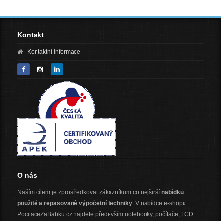
Kontakt
Kontaktní informace
O nás
Naším cílem je zprostředkovat zákazníkům co nejširší
nabídku
použité a repasované výpočetní techniky
. V nabídce e-shopu
PocitaceZaBabku.cz najdete především notebooky, počítače, LCD