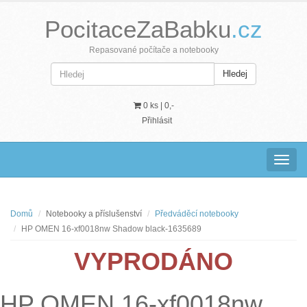
PocitaceZaBabku
.cz
Repasované počítače a notebooky
Hledej
0 ks |
0,-
Přihlásit
Navig
Domů
Notebooky a příslušenství
Předváděcí notebooky
HP OMEN 16-xf0018nw Shadow black-1635689
VYPRODÁNO
HP OMEN 16-xf0018nw