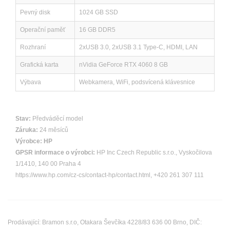
Pevný disk
1024 GB SSD
Operační paměť
16 GB DDR5
Rozhraní
2xUSB 3.0, 2xUSB 3.1 Type-C, HDMI, LAN
Grafická karta
nVidia GeForce RTX 4060 8 GB
Výbava
Webkamera, WiFi, podsvícená klávesnice
Stav:
Předváděcí model
Záruka:
24 měsíců
Výrobce:
HP
GPSR informace o výrobci:
HP Inc Czech Republic s.r.o., Vyskočilova
1/1410, 140 00 Praha 4
https://www.hp.com/cz-cs/contact-hp/contact.html, +420 261 307 111
Prodávající: Bramon s.r.o, Otakara Ševčíka 4228/83 636 00 Brno, DIČ: