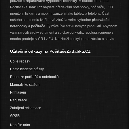
použité a repasované výpočetní techniky
. V nabídce e-shopu
PocitaceZaBabku.cz najdete především notebooky, počítače, LCD
monitory, tiskárny a mobilní zařízení jako tablety a telefony. Část
našeho sortimentu tvoří nové zboží a velmi výhodné
předváděcí
notebooky a počítače
. Ty bývají ve stavu nových produktů. Abychom
vám zaručili široký sortiment a špičkovou kvalitu spolupracujeme s
mnoha prodejci v ČR i v EU. Na zboží poskytujeme záruku a servis.
Užitečné odkazy na PočítačeZaBabku.CZ
Co je repas?
Často kladené otázky
Recenze počítačů a notebooků
Manuály ke stažení
Přihlášení
Registrace
Zahájení reklamace
GPSR
Napište nám