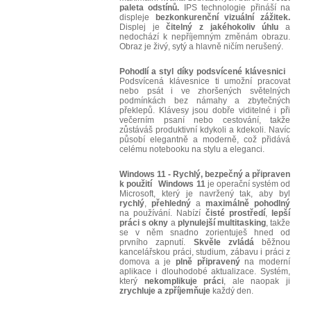
paleta odstínů.
IPS technologie přináší na
displeje
bezkonkurenční vizuální zážitek.
Displej je
čitelný z jakéhokoliv úhlu
a
nedochází k nepříjemným změnám obrazu.
Obraz je živý, sytý a hlavně ničím nerušený.
Pohodlí a styl díky podsvícené klávesnici
Podsvícená klávesnice ti umožní pracovat
nebo psát i ve zhoršených světelných
podmínkách bez námahy a zbytečných
překlepů. Klávesy jsou dobře viditelné i při
večerním psaní nebo cestování, takže
zůstáváš produktivní kdykoli a kdekoli. Navíc
působí elegantně a moderně, což přidává
celému notebooku na stylu a eleganci.
Windows 11 - Rychlý, bezpečný a připraven
k použití
Windows 11
je operační systém od
Microsoft, který je navržený tak, aby byl
rychlý
,
přehledný
a
maximálně
pohodlný
na používání. Nabízí
čisté
prostředí
,
lepší
práci
s okny
a
plynulejší multitasking
, takže
se v něm snadno zorientuješ hned od
prvního zapnutí.
Skvěle
zvládá
běžnou
kancelářskou práci, studium, zábavu i práci z
domova a je
plně
připravený
na moderní
aplikace i dlouhodobé aktualizace. Systém,
který
nekomplikuje
práci
, ale naopak ji
zrychluje
a
zpříjemňuje
každý den.