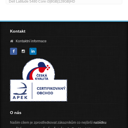
80 Core i3|8GB|128GB|HD
HP Zbook Fury 15 G8 
(NVMe) 156 FHD Wi-Fi
Kontakt
Kontaktní informace
O nás
Naším cílem je zprostředkovat zákazníkům co nejširší
nabídku