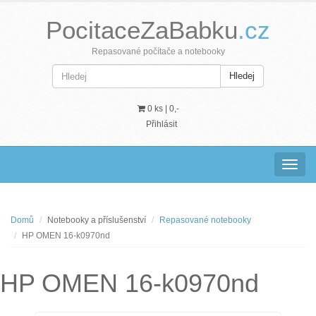
PocitaceZaBabku
.cz
Repasované počítače a notebooky
Hledej
0 ks |
0,-
Přihlásit
Navig
Domů
Notebooky a příslušenství
Repasované notebooky
HP OMEN 16-k0970nd
HP OMEN 16-k0970nd