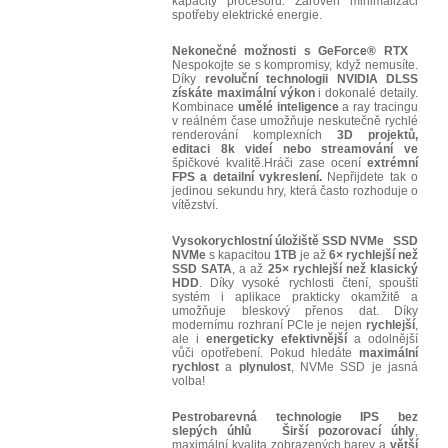
kapacity procesoru. Zároveň minimalizaci
spotřeby elektrické energie.
Nekonečné možnosti s GeForce® RTX
Nespokojte se s kompromisy, když nemusíte.
Díky
revoluční technologii NVIDIA DLSS
získáte maximální výkon
i dokonalé detaily.
Kombinace
umělé inteligence
a ray tracingu
v reálném čase umožňuje neskutečně rychlé
renderování komplexních
3D projektů,
editaci 8k videí nebo streamování ve
špičkové kvalitě.Hráči zase ocení
extrémní
FPS a detailní vykreslení.
Nepřijdete tak o
jedinou sekundu hry, která často rozhoduje o
vítězství.
Vysokorychlostní úložiště SSD NVMe
SSD
NVMe
s kapacitou
1TB
je až
6× rychlejší než
SSD SATA
, a až
25× rychlejší než klasický
HDD
. Díky vysoké rychlosti čtení, spouští
systém i aplikace prakticky okamžitě a
umožňuje bleskový přenos dat. Díky
modernímu rozhraní PCIe je nejen
rychlejší
,
ale i
energeticky efektivnější
a odolnější
vůči opotřebení. Pokud hledáte
maximální
rychlost
a
plynulost
, NVMe SSD je jasná
volba!
Pestrobarevná technologie IPS bez
slepých úhlů
Širší pozorovací úhly
,
maximální kvalita zobrazených barev a
větší