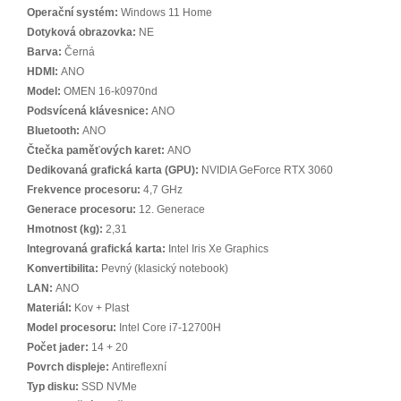
Operační systém:
Windows 11 Home
Dotyková obrazovka:
NE
Barva:
Černá
HDMI:
ANO
Model:
OMEN 16-k0970nd
Podsvícená klávesnice:
ANO
Bluetooth:
ANO
Čtečka paměťových karet:
ANO
Dedikovaná grafická karta (GPU):
NVIDIA GeForce RTX 3060
Frekvence procesoru:
4,7 GHz
Generace procesoru:
12. Generace
Hmotnost (kg):
2,31
Integrovaná grafická karta:
Intel Iris Xe Graphics
Konvertibilita:
Pevný (klasický notebook)
LAN:
ANO
Materiál:
Kov + Plast
Model procesoru:
Intel Core i7-12700H
Počet jader:
14 + 20
Povrch displeje:
Antireflexní
Typ disku:
SSD NVMe