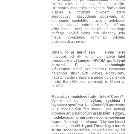
zařízení s důrazem na bezpečnost a stabilitu.
HP vyniká moderním designem, špičkovými
displeji a chytrými funkcemi, které
zjednodušují každodenní používání. Ať
potřebuješ spolehlivý pracovní notebook,
domácí univerzál nebo herní mašinu, HP má
vždy model, který sedne přesně na tvoje
potřeby. Skvělá volba pro všechny, kdo
hledají vyváženou kombinaci výkonu,
praktičnosti a inovací.
Omen, to je herní sen
Tenhle herní
notebook od HP kombinuje
nabité Intel
procesory s výkonnými NVIDIA grafickými
kartami.
Patentovaná
technologie
klávesnice
brání vzájemnému blokování
najednou stisknutých kláves. Podsvícení,
nadstandardní chlazení a audio od dánských
mistrů Bang&Olufsen potvrzují, že Omen ví,
co dělá.
Majstrštyk modelové řady – Intel® Core i7
Vysoké nároky na
výkon, rychlost i
plynulost systému.
Nejvýkonnější procesory
i7 z modelových řad Intel® Core nemají
problém ani s náročnými
grafickými editory,
modelovacími programy nebo nejnovějšími
hrami.
Nesekají se, šlapou. Díky kombinaci
technologií
Intel® Hyper-Threading
a
Intel®
Turbo Boost
dochází k maximálnímu využití