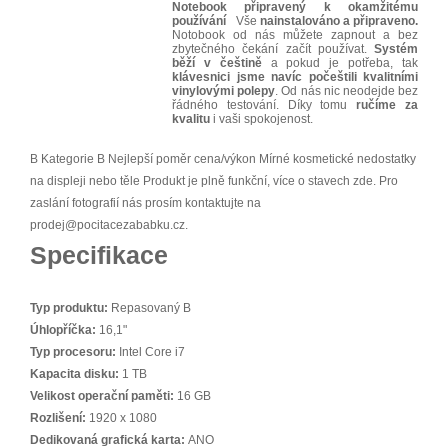
Notebook připravený k okamžitému
používání
Vše
nainstalováno a připraveno.
Notobook od nás můžete zapnout a bez
zbytečného čekání začít používat.
Systém
běží v češtině
a pokud je potřeba, tak
klávesnici jsme navíc počeštili kvalitními
vinylovými polepy
. Od nás nic neodejde bez
řádného testování. Díky tomu
ručíme za
kvalitu
i vaši spokojenost.
B Kategorie B Nejlepší poměr cena/výkon Mírné kosmetické nedostatky
na displeji nebo těle Produkt je plně funkční, více o stavech zde. Pro
zaslání fotografií nás prosím kontaktujte na
prodej@pocitacezababku.cz.
Specifikace
Typ produktu:
Repasovaný B
Úhlopříčka:
16,1"
Typ procesoru:
Intel Core i7
Kapacita disku:
1 TB
Velikost operační paměti:
16 GB
Rozlišení:
1920 x 1080
Dedikovaná grafická karta:
ANO