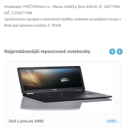
Prodávající: POČÍTÁRNA s.r.o., Vlkova 2408/1a, Brno 628 00, IČ: 29277094,
DIČ: CZ29277094
Společnost je zapsaná v obchodním rejstříku vedeném na krajském soudu v
Brně pod spisovou značkou C 70346
Nejprodávanější repasované notebooky
5480
2889,-
HP Zbook Fury