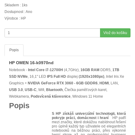
Skladem : 1ks
Dostupnost : Ano
Výrobce : HP
Vlož do košíku
Popis
HP OMEN 16-k0970nd
Notebook -
Intel Core i7-12700H
(4,7GHz),
16GB RAM
DDR5,
1TB
SSD NVMe
, 16,1" LED
IPS
Full HD
displej
(1920x1080px)
, Intel Iris Xe
Graphics +
NVIDIA GeForce RTX 3060 - 6GB GDDR6
,
HDMI
, LAN,
USB 3.0
,
USB-C
, Wifi,
Bluetooth
, Čtečka paměťových karet,
Webkamera,
Podsvícená klávesnice
, Windows 11 Home
Popis
S HP získáš univerzální technologii, která
pokryje práci, domácnost i hraní
HP patří
mezi značky, které dokážou nabídnout řešení
pro úplně každý typ uživatele od elegantních
notebooků na běžnou práci, přes výkonné
herní stroje až po profesionální business