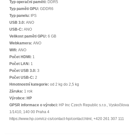
Typ operační paměti:
DDR5
Typ paměti GPU:
GDDR6
Typ panelu:
IPS
USB 3.0:
ANO
USB-C:
ANO
Velikost paměti GPU:
6 GB
Webkamera:
ANO
Wifi:
ANO
Počet HDMI:
1
Počet LAN:
1
Počet USB 3.0:
3
Počet USB-C:
2
Hmotnostní kategorie:
od 2 kg do 2,5 kg
Záruka:
1 rok
Výrobce:
HP
GPSR informace o výrobci:
HP Inc Czech Republic s.r.o., Vyskočilova
1/1410, 140 00 Praha 4
https://www.hp.com/cz-cs/contact-hp/contact.html, +420 261 307 111