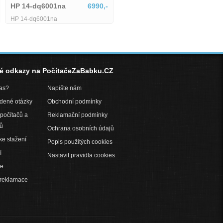
HP 14-dq6001na
6990,-
1745514
HP 14-dq6001na
né odkazy na PočítačeZaBabku.CZ
pas?
Napište nám
adené otázky
Obchodní podmínky
počítačů a
Reklamační podmínky
ů
Ochrana osobních údajů
ke stažení
Popis použitých cookies
í
Nastavit pravidla cookies
ce
 reklamace