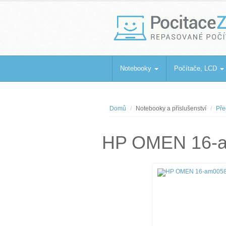
PocitaceZaBa
Repasované počítače a notebooky
Notebooky
Počítače, LCD
Domů
Notebooky a příslušenství
Pře
HP OMEN 16-a