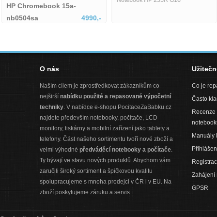
Notebook HP 255R G10
HP Chromebook 15a-
nb0504sa
4990,-
HP Chromebook 15a-nb0504sa
O nás
Užiteč
Naším cílem je zprostředkovat zákazníkům co
Co je re
nejširší
nabídku použité a repasované výpočetní
Často kl
techniky
. V nabídce e-shopu PocitaceZaBabku.cz
Recenze 
najdete především notebooky, počítače, LCD
notebook
monitory, tiskárny a mobilní zařízení jako tablety a
Manuály 
telefony. Část našeho sortimentu tvoří nové zboží a
Přihlášen
velmi výhodné
předváděcí notebooky a počítače
.
Ty bývají ve stavu nových produktů. Abychom vám
Registra
zaručili široký sortiment a špičkovou kvalitu
Zahájení
spolupracujeme s mnoha prodejci v ČR i v EU. Na
GPSR
zboží poskytujeme záruku a servis.