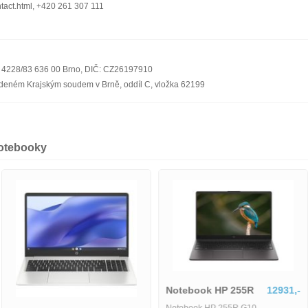
ntact.html, +420 261 307 111
ka 4228/83 636 00 Brno, DIČ: CZ26197910
edeném Krajským soudem v Brně, oddíl C, vložka 62199
notebooky
Notebook HP 255R
12931,-