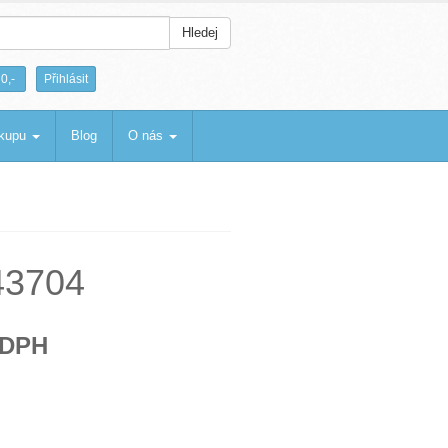
Hledej
|
0,-
Přihlásit
ákupu
Blog
O nás
43704
 DPH