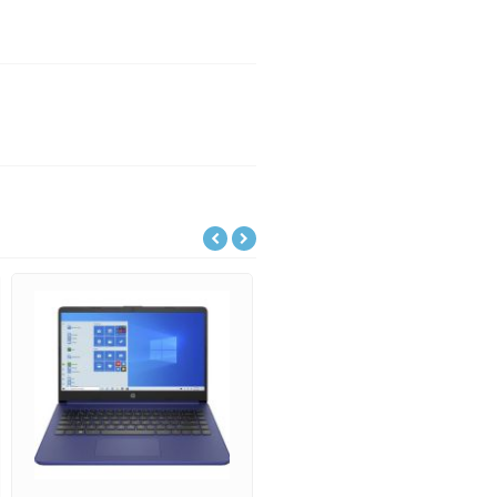
Lenovo IdeaPad Slim
18801,-
Lenovo IdeaPad Slim 5 15ARP10-