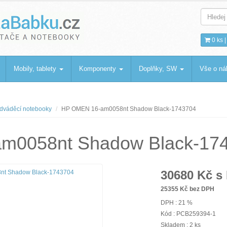
bku
.cz
0 ks 
Mobily, tablety
Komponenty
Doplňky, SW
Vše o n
dváděcí notebooky
HP OMEN 16-am0058nt Shadow Black-1743704
m0058nt Shadow Black-17
30680
Kč s
25355
Kč bez DPH
DPH : 21 %
Kód : PCB259394-1
Skladem : 2 ks