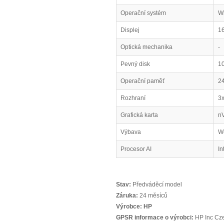
Operační systém
W
Displej
16
Optická mechanika
-
Pevný disk
1
Operační paměť
2
Rozhraní
3
Grafická karta
n
Výbava
We
Procesor AI
In
Stav:
Předváděcí model
Záruka:
24 měsíců
Výrobce:
HP
GPSR informace o výrobci:
HP Inc Cze