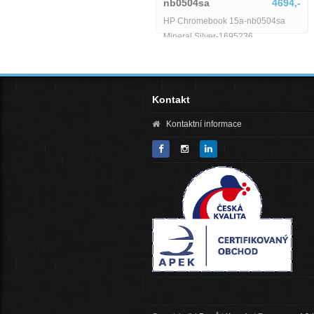
nb0504sa
4694,-
Notebook HP 15-fd0157nia
HP Chromebook 15a-nb0504sa
Mineral Silver-1695236
Kontakt
Kontaktní informace