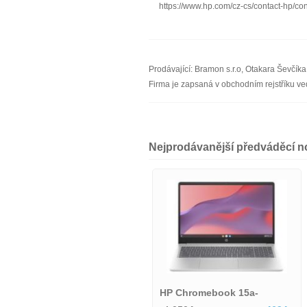
https://www.hp.com/cz-cs/contact-hp/co
Prodávající: Bramon s.r.o, Otakara Ševčí
Firma je zapsaná v obchodním rejstříku v
Nejprodávanější předváděcí 
Notebook HP 15-fd0157nia
HP Chromebook 15a-
6490,-