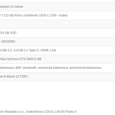
indows 11 Home
" LCD WUXGA s rozlišením 1920 x 1200 - matný
024 GB SSD
4 GB DDR5
xUSB 3.0, 1xUSB 3.1 Type-C, HDMI, LAN
Vidia GeForce RTX 5060 8 GB
bkamera, WiFi, bluetooth, numerická klávesnice, podsvícená klávesnice
tel AI Boost 13 TOPs
ch Republic s.r.o., Vyskočilova 1/1410, 140 00 Praha 4