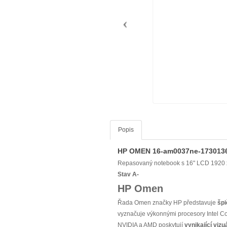
Popis
HP OMEN 16-am0037ne-173013
Repasovaný notebook s 16" LCD 1920 x 
Stav A-
HP Omen
Řada Omen značky HP představuje
špi
vyznačuje výkonnými procesory Intel Co
NVIDIA a AMD poskytují
vynikající vizu