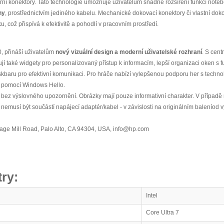
tární konektory. Tato technologie umožňuje uživatelům snadné rozšíření funkcí not
ny
, prostřednictvím jediného kabelu. Mechanické dokovací konektory či vlastní doko
 což přispívá k efektivitě a pohodlí v pracovním prostředí.
, přináší uživatelům
nový vizuální design a moderní uživatelské rozhraní
. S cen
ují také widgety pro personalizovaný přístup k informacím, lepší organizaci oken 
skbaru pro efektivní komunikaci. Pro hráče nabízí vylepšenou podporu her s techno
í pomocí Windows Hello.
bez výslovného upozornění. Obrázky mají pouze informativní charakter. V případě 
čů nemusí být součástí napájecí adaptér/kabel - v závislosti na originálním baleníod 
Page Mill Road, Palo Alto, CA 94304, USA, info@hp.com
ry:
Intel
Core Ultra 7