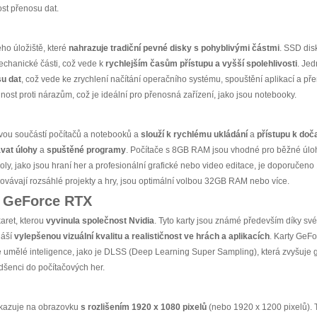
ost přenosu dat.
ho úložiště, které
nahrazuje tradiční pevné disky s pohyblivými částmi
. SSD dis
echanické části, což vede k
rychlejším časům přístupu a vyšší spolehlivosti
. Jed
su dat
, což vede ke zrychlení načítání operačního systému, spouštění aplikací a př
ost proti nárazům, což je ideální pro přenosná zařízení, jako jsou notebooky.
ou součástí počítačů a notebooků a
slouží k rychlému ukládání
a
přístupu k do
vat úlohy
a
spuštěné programy
. Počítače s 8GB RAM jsou vhodné pro běžné úloh
koly, jako jsou hraní her a profesionální grafické nebo video editace, je doporuč
covávají rozsáhlé projekty a hry, jsou optimální volbou 32GB RAM nebo více.
ia GeForce RTX
aret, kterou
vyvinula společnost Nvidia
. Tyto karty jsou známé především díky sv
náší
vylepšenou vizuální kvalitu a realističnost ve hrách a aplikacích
. Karty GeF
e umělé inteligence, jako je DLSS (Deep Learning Super Sampling), která zvyšuje g
adšenci do počítačových her.
dkazuje na obrazovku
s rozlišením 1920 x 1080 pixelů
(nebo 1920 x 1200 pixelů). 