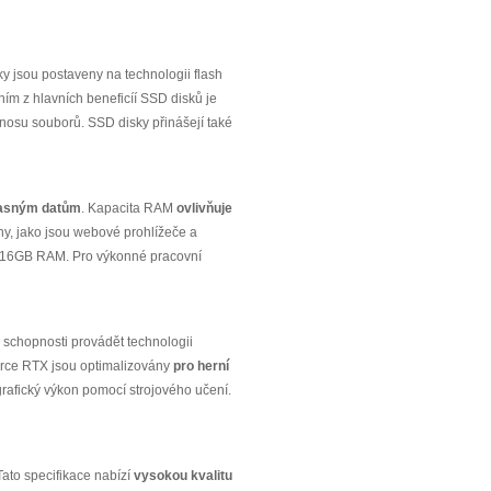
ky jsou postaveny na technologii flash
ním z hlavních beneficíí SSD disků je
enosu souborů. SSD disky přinášejí také
časným datům
. Kapacita RAM
ovlivňuje
y, jako jsou webové prohlížeče a
eno 16GB RAM. Pro výkonné pracovní
é schopnosti provádět technologii
orce RTX jsou optimalizovány
pro herní
rafický výkon pomocí strojového učení.
Tato specifikace nabízí
vysokou kvalitu