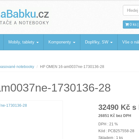
bku
.cz
0 ks 
Mobily, tablety
Komponenty
Doplňky, SW
Vše o n
asované notebooky
HP OMEN 16-am0037ne-1730136-28
m0037ne-1730136-28
32490
Kč s
26851
Kč bez DPH
DPH : 21 %
Kód : PCB257558-28
Skladem : 1 ks