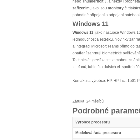
nebo
Thunderbolt 3
, a někdy i proprie
zařízením
, jako jsou
monitory
či
tiskár
pohodlné připojení a odpojení notebooku,
Windows 11
Windows 11
, jako nástupce Windows 10
jednoduchost a estetiku. Novinky zahrn
a integraci Microsoft Teams přímo do ta
opatření zahrnují biometrické ověřován
Technické specifikace se mohou změnit 
telefonů, tabletů a dalších el. spotřebi
Kontakt na výrobce: HP, HP Inc., 1501 
Záruka: 24 měsíců
Podrobné paramet
Výrobce procesoru
Modelová řada procesoru