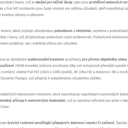
eprodukcí barev, což je
ideální pro běžné úkoly
, jako jsou
prohlížení webových st
y s Full HD rozlišením jsou často vhodné pro většinu uživatelů, kteří nepotřebují s
 kvalitou obrazu a výkonem.
e
 funkce, která zvyšuje uživatelskou
pohodlnost
a
efektivitu
, zejména v podmínkách
 někdy i barvy, což přizpůsobuje podsvícení svým preferencím. Podsvícená klávesn
en praktický, ale i estetický přínos pro uživatele.
ace) je standardní
audiovizuální konektor
používaný
pro přenos digitálního videa
ozařízení
. HDMI konektor ješiroce používaný díky své schopnosti přenášet vysoké r
rozlišení, včetně Full HD (1920 x 1080 pixelů), 4K Ultra HD a dokonce i 8K u nově
 Dynamic Range), což přispívá k vylepšenému vizuálnímu zážitku.
odatečným klávesovým modulem, který reprodukuje uspořádání numerických kláves
pohodlný přístup k numerickým hodnotám
, což je zejména výhodné pro práci s ta
 čísel.
avuje
fyzické rozhraní umožňující připojení k dokovací stanici či zařízení
. Typick