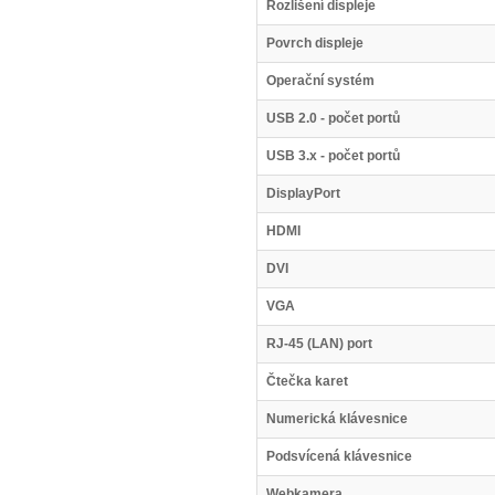
Rozlišení displeje
Povrch displeje
Operační systém
USB 2.0 - počet portů
USB 3.x - počet portů
DisplayPort
HDMI
DVI
VGA
RJ-45 (LAN) port
Čtečka karet
Numerická klávesnice
Podsvícená klávesnice
Webkamera