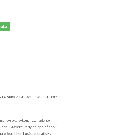
ošíku
 RTX
5060
8 GB, Windows 11 Home
ící vysoký výkon. Tato řada se
olech. Grafické karty od společností
 pro hraní her i práci s graficky