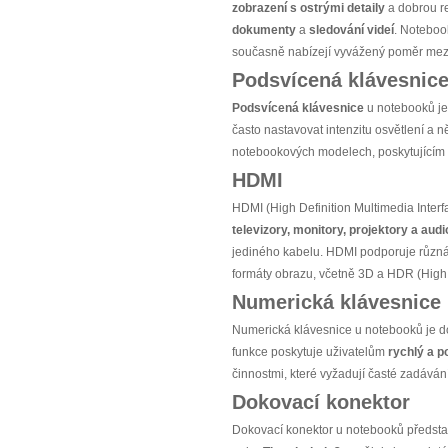
zobrazení s ostrými detaily
a dobrou r
dokumenty
a
sledování videí
. Notebook
současně nabízejí vyvážený poměr mezi
Podsvícená klávesnic
Podsvícená klávesnice
u notebooků je
často nastavovat intenzitu osvětlení a
notebookových modelech, poskytujícím nej
HDMI
HDMI (High Definition Multimedia Interf
televizory, monitory, projektory a audi
jediného kabelu. HDMI podporuje různá 
formáty obrazu, včetně 3D a HDR (High
Numerická klávesnice
Numerická klávesnice u notebooků je d
funkce poskytuje uživatelům
rychlý a 
činnostmi, které vyžadují časté zadávání
Dokovací konektor
Dokovací konektor u notebooků předst