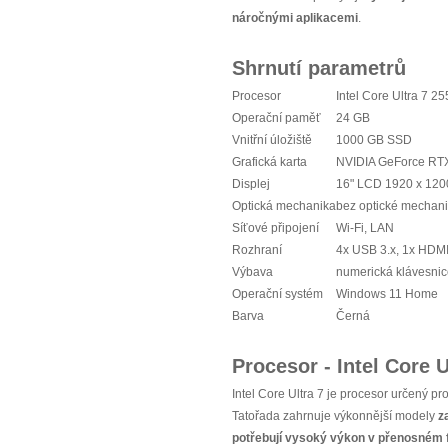
náročnými aplikacemi
.
Shrnutí parametrů
Procesor
Intel Core Ultra 7 2
Operační paměť
24 GB
Vnitřní úložiště
1000 GB SSD
Grafická karta
NVIDIA GeForce RT
Displej
16" LCD 1920 x 120
Optická mechanika
bez optické mechan
Síťové připojení
Wi-Fi, LAN
Rozhraní
4x USB 3.x, 1x HDM
Výbava
numerická klávesnic
Operační systém
Windows 11 Home
Barva
Černá
Procesor - Intel Core U
Intel Core Ultra 7 je procesor určený pr
Tatořada zahrnuje výkonnější modely
z
potřebují vysoký výkon v přenosném 