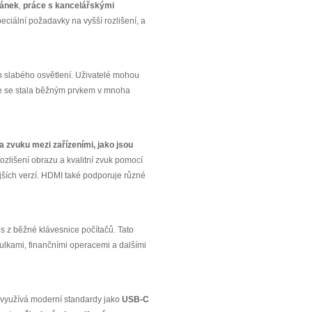
ránek
,
práce s kancelářskými
peciální požadavky na vyšší rozlišení, a
 slabého osvětlení. Uživatelé mohou
ice se stala běžným prvkem v mnoha
 a zvuku mezi zařízeními, jako jsou
ozlišení obrazu a kvalitní zvuk pomocí
jších verzí. HDMI také podporuje různé
 z běžné klávesnice počítačů. Tato
bulkami, finančními operacemi a dalšími
y využívá moderní standardy jako
USB-C