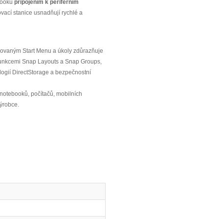
ebooku
připojením k periferním
vací stanice usnadňují rychlé a
trovaným Start Menu a úkoly zdůrazňuje
s funkcemi Snap Layouts a Snap Groups,
logií DirectStorage a bezpečnostní
notebooků, počítačů, mobilních
výrobce.