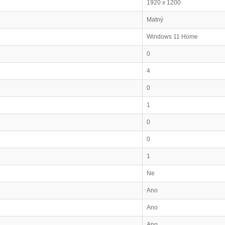
1920 x 1200
Matný
Windows 11 Home
0
4
0
1
0
0
1
Ne
Ano
Ano
Ano