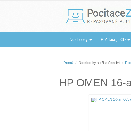
PocitaceZaBa
Repasované počítače a notebooky
Notebooky
Počítače, LCD
Domů
Notebooky a příslušenství
Rep
HP OMEN 16-a