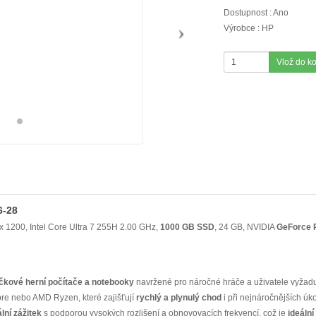
Dostupnost : Ano
Výrobce : HP
Vlož do k
6-28
1200, Intel Core Ultra 7 255H 2.00 GHz,
1000 GB
SSD
, 24 GB, NVIDIA
GeForce
čkové herní počítače a notebooky
navržené pro náročné hráče a uživatele vyžaduj
re nebo AMD Ryzen, které zajišťují
rychlý a plynulý chod
i při nejnáročnějších úk
ální zážitek
s podporou vysokých rozlišení a obnovovacích frekvencí, což je
ideální