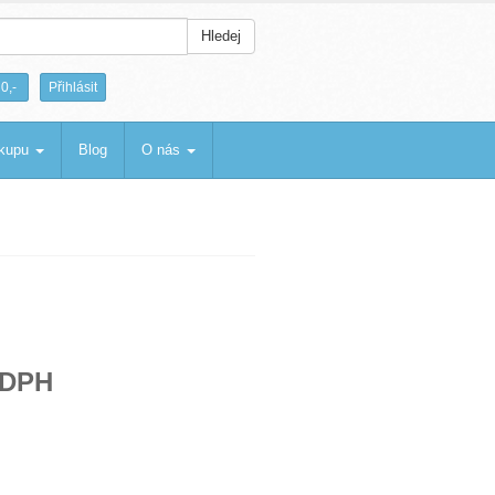
Hledej
|
0,-
Přihlásit
ákupu
Blog
O nás
 DPH