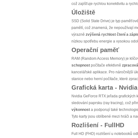
což zajišťuje rychlou konektivitu a rychl
Úložiště
SSD (Solid State Drive) je typ paměťové
pamětí, což znamená, že nepoužívají m
výrazně
zvýšená rychlost čtení a zápi
nízkou spotřebu energie a vysokou odoln
Operační paměť
RAM (Random Access Memory) je klíčov
schopnost
počítače efektivně
zpracová
kancelářské aplikace. Pro náročnější ú
stanice nebo herní počítače, které zpra
Grafická karta - Nvid
Nvidia GeForce RTX jeřada grafických k
sledování paprsku (ray tracing), což při
výkonnost
a podporují také technologi
Tyto karty jsou oblíbené mezi hráči a n
Rozlišení - FullHD
Full HD (FHD) rozlišení u notebooků o