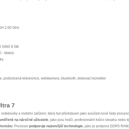
55H 2.00 GHz
X 5060 8 GB
0 - Matný
iky
I
e, podsvícená klávesnice, webkamera, bluetooth, dokovací konektor
ltra 7
o notebooky a mobilní zařízení, který byl představen jako součást nové řady proceso
aměřené na náročné uživatele
, jako jsou hráči, profesionální tvůrci obsahu nebo 
formátu
. Procesor
podporuje nejnovější technologie
, jako je podpora DDR5 RAM, 