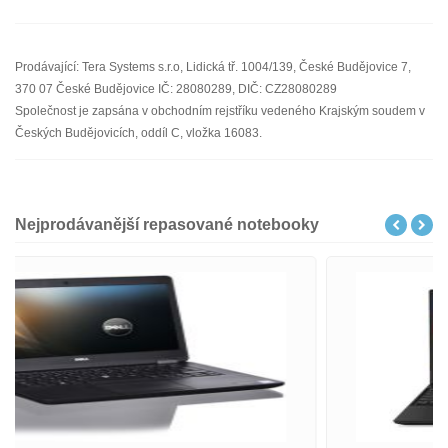
Prodávající: Tera Systems s.r.o, Lidická tř. 1004/139, České Budějovice 7,
370 07 České Budějovice IČ: 28080289, DIČ: CZ28080289
Společnost je zapsána v obchodním rejstříku vedeného Krajským soudem v
Českých Budějovicích, oddíl C, vložka 16083.
Nejprodávanější repasované notebooky