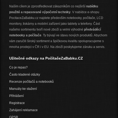
Naším cílem je zprostředkovat zákazníkům co nejširší
nabídku
použité a repasované výpočetní techniky
. V nabídce e-shopu
PocitaceZaBabku.cz najdete především notebooky, počítače, LCD
monitory, tiskárny a mobilní zařízení jako tablety a telefony. Část
našeho sortimentu tvoří nové zboží a velmi výhodné
předváděcí
notebooky a počítače
. Ty bývají ve stavu nových produktů. Abychom
vám zaručili široký sortiment a špičkovou kvalitu spolupracujeme s
mnoha prodejci v ČR i v EU. Na zboží poskytujeme záruku a servis.
Užitečné odkazy na PočítačeZaBabku.CZ
Co je repas?
Často kladené otázky
Recenze počítačů a notebooků
Manuály ke stažení
Přihlášení
Registrace
Zahájení reklamace
GPSR