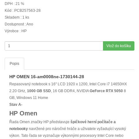
DPH : 21 %
Kód : PCB257563-28
Skladem : 1 ks
Dostupnost : Ano
Výrobce : HP
Vlož do košíku
Popis
HP OMEN 16-am0008ne-1730144-28
Repasovaný notebook s 16" LCD 1920 x 1200, Intel Core i7 14650HX
2.20 GHz,
1000 GB
SSD
, 16 GB DDR4, NVIDIA
GeForce RTX
5050
8
GB, Windows 11 Home
Stav A-
HP Omen
Řada Omen značky HP představuje
špičkové herní počítače a
notebooky
navržené pro náročné hráče a uživatele vyžadující vysoký
výkon. Tato řada se vyznačuje výkonnými procesory Intel Core nebo