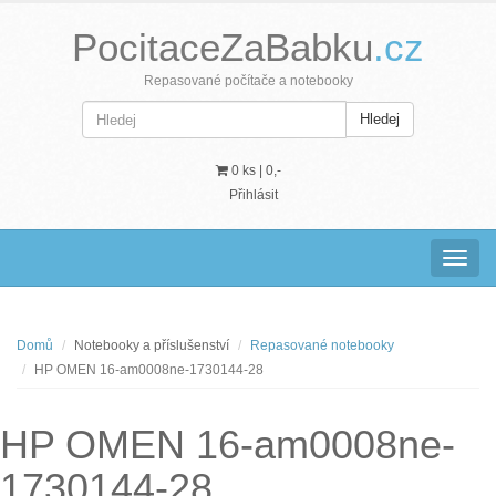
PocitaceZaBabku
.cz
Repasované počítače a notebooky
Hledej
0 ks |
0,-
Přihlásit
Navig
Domů
Notebooky a příslušenství
Repasované notebooky
HP OMEN 16-am0008ne-1730144-28
HP OMEN 16-am0008ne-
1730144-28