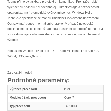
Teams přímo do taskbaru pro efektivní komunikaci. Pro hráče nabízí
vylepšenou podporu her s technologií DirectStorage a bezpečnostní
opatření zahrnují biometrické ověřování pomocí Windows Hello.
Technické specifikace se mohou změnit bez výslovného upozornění.
Obrázky mají pouze informativní charakter. V případě notebooků,
počítačů, mobilních telefonů, tabletů a dalších el. spotřebičů nemusí být
součástí napájecí adaptér/kabel - v závislosti na originálním baleníod
výrobce.
Kontakt na výrobce: HP, HP Inc., 1501 Page Mill Road, Palo Alto, CA
94304, USA, info@hp.com
Záruka: 24 měsíců
Podrobné parametry:
Výrobce procesoru
Intel
Modelová řada procesoru
Core i7
Typ procesoru
14650HX