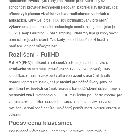
společnost Nvidia
. Tyto karty jsou známé především díky své
schopnosti provádět technologii sledování paprsku (ray tracing), což
přináší
vylepšenou vizuální kvalitu a realističnost ve hrách a
aplikacích
. Karty GeForce RTX jsou optimalizovány
pro herní
výkonnost
a podporují také technologie umělé inteligence, jako je
DLSS (Deep Learning Super Sampling), která zvyšuje grafický výkon
pomocí strojového učení. Tyto karty jsou oblíbené mezi hráči a
nadšenci do počítačových her.
Rozlišení - FullHD
Full HD (FHD) rozlišení u notebooků odkazuje na obrazovku
s
rozlišením 1920 x 1080 pixelů
(nebo 1920 x 1200 pixelů). Tato
specifikace nabízí
vysokou kvalitu zobrazení s ostrými detaily
a
dobrou reprodukcí barev, což je
ideální pro běžné úkoly
, jako jsou
prohlížení webových stránek
,
práce s kancelářskými dokumenty
a
sledování videí
. Notebooky s Full HD rozlišením jsou často vhodné pro
většinu uživatelů, kteří nepotřebují speciální požadavky na vyšší
rozlišení, a současně nabízejí vyvážený poměr mezi kvalitou obrazu a
výkonem.
Podsvícená klávesnice
Podsvícená klávesnice
u notebooků je funkce, která zvyšuje