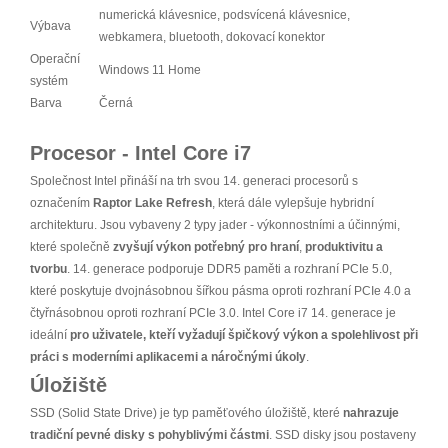
numerická klávesnice, podsvícená klávesnice,
Výbava
webkamera, bluetooth, dokovací konektor
Operační
Windows 11 Home
systém
Barva
Černá
Procesor - Intel Core i7
Společnost Intel přináší na trh svou 14. generaci procesorů s
označením
Raptor Lake Refresh
, která dále vylepšuje hybridní
architekturu. Jsou vybaveny 2 typy jader - výkonnostními a účinnými,
které společně
zvyšují výkon potřebný pro hraní
,
produktivitu a
tvorbu
. 14. generace podporuje DDR5 paměti a rozhraní PCIe 5.0,
které poskytuje dvojnásobnou šířkou pásma oproti rozhraní PCIe 4.0 a
čtyřnásobnou oproti rozhraní PCIe 3.0. Intel Core i7 14. generace je
ideální
pro uživatele, kteří vyžadují špičkový výkon a spolehlivost při
práci s moderními aplikacemi a náročnými úkoly
.
Úložiště
SSD (Solid State Drive) je typ paměťového úložiště, které
nahrazuje
tradiční pevné disky s pohyblivými částmi
. SSD disky jsou postaveny