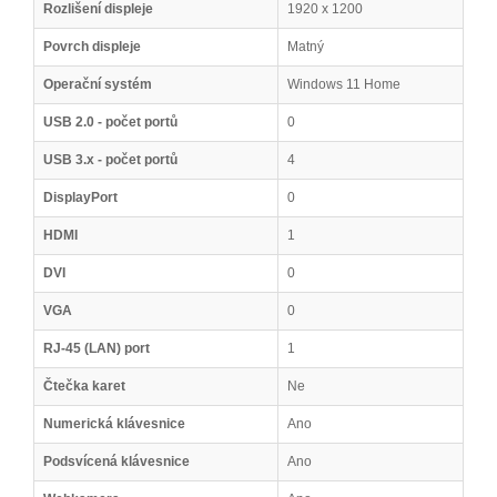
Rozlišení displeje
1920 x 1200
Povrch displeje
Matný
Operační systém
Windows 11 Home
USB 2.0 - počet portů
0
USB 3.x - počet portů
4
DisplayPort
0
HDMI
1
DVI
0
VGA
0
RJ-45 (LAN) port
1
Čtečka karet
Ne
Numerická klávesnice
Ano
Podsvícená klávesnice
Ano