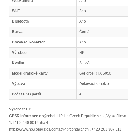
Webkamera
Ano
Wi-Fi
Ano
Bluetooth
Ano
Barva
Černá
Dokovací konektor
Ano
Výrobce
HP
Kvalita
Stav A-
Model grafické karty
GeForce RTX 5050
Výbava
Dokovací konektor
Počet USB portů
4
Výrobce:
HP
GPSR informace o výrobci:
HP Inc Czech Republic s.r.o., Vyskočilova
1/1410, 140 00 Praha 4
https://www.hp.com/cz-cs/contact-hp/contact.html, +420 261 307 111