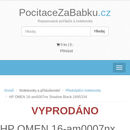
PocitaceZaBabku
.cz
Repasované počítače a notebooky
Hledej
0 ks |
0,-
Přihlásit
Navig
Domů
Notebooky a příslušenství
Předváděcí notebooky
HP OMEN 16-am0007nx Shadow Black-1695334
VYPRODÁNO
HP OMEN 16-am0007nx