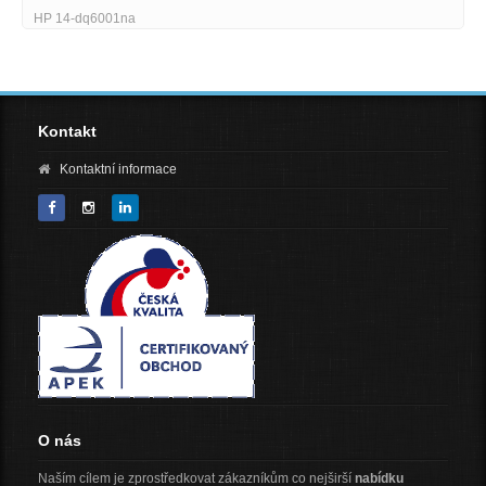
HP 14-dq6001na
Kontakt
Kontaktní informace
O nás
Naším cílem je zprostředkovat zákazníkům co nejširší
nabídku