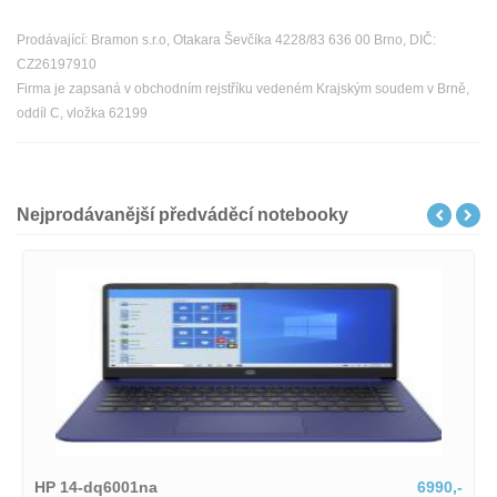
Prodávající: Bramon s.r.o, Otakara Ševčíka 4228/83 636 00 Brno, DIČ:
CZ26197910
Firma je zapsaná v obchodním rejstříku vedeném Krajským soudem v Brně,
oddíl C, vložka 62199
Nejprodávanější předváděcí notebooky
HP 14-dq6001na
6990,-