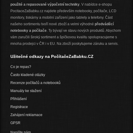
použité a repasované výpočetní techniky
. V nabídce e-shopu
PocitaceZaBabku.cz najdete především notebooky, počítače, LCD
monitory, tiskárny a mobilní zařízení jako tablety a telefony. Část
našeho sortimentu tvoří nové zboží a velmi výhodné
předváděcí
notebooky a počítače
. Ty bývají ve stavu nových produktů. Abychom
vám zaručili široký sortiment a špičkovou kvalitu spolupracujeme s
mnoha prodejci v ČR i v EU. Na zboží poskytujeme záruku a servis.
Užitečné odkazy na PočítačeZaBabku.CZ
Co je repas?
Často kladené otázky
Recenze počítačů a notebooků
Manuály ke stažení
Přihlášení
Registrace
Zahájení reklamace
GPSR
Napište nám