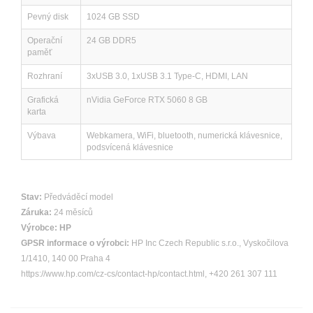
Pevný disk
1024 GB SSD
Operační
24 GB DDR5
paměť
Rozhraní
3xUSB 3.0, 1xUSB 3.1 Type-C, HDMI, LAN
Grafická
nVidia GeForce RTX 5060 8 GB
karta
Výbava
Webkamera, WiFi, bluetooth, numerická klávesnice,
podsvícená klávesnice
Stav:
Předváděcí model
Záruka:
24 měsíců
Výrobce:
HP
GPSR informace o výrobci:
HP Inc Czech Republic s.r.o., Vyskočilova
1/1410, 140 00 Praha 4
https://www.hp.com/cz-cs/contact-hp/contact.html, +420 261 307 111