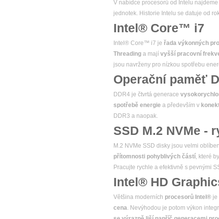
V nabídce procesorů od Intelu najdeme 
jednotek. Historie Intelu se datuje od r
Intel® Core™ i7
Intel® Core™ i7 je
řada výkonných pr
Threading
a mají
vyšší pracovní frek
jsou navrženy pro nízkou spotřebu energi
Operační paměť 
DDR4 je čtvrtá generace
vysokorychlo
spotřebě energie
a především v
konek
DDR3 a naopak.
SSD M.2 NVMe - ry
M.2 NVMe SSD disky jsou velmi oblíben
přítomnosti pohyblivých částí
, které b
Pracujte rychle a efektivně s pevnými 
Intel® HD Graphics
Většina moderních
procesorů Intel®
je
cena
. Nevýhodou je potom výkon integr
se výrazně liší napříč generacemi pr