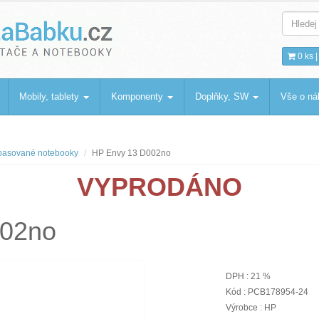
bku
.cz
0 ks 
Mobily, tablety
Komponenty
Doplňky, SW
Vše o n
asované notebooky
HP Envy 13 D002no
VYPRODÁNO
002no
DPH : 21 %
Kód : PCB178954-24
Výrobce : HP