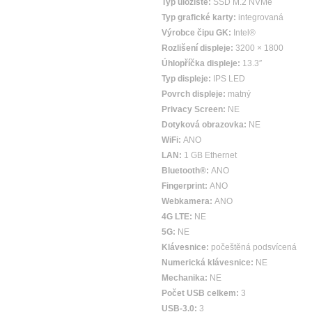
Typ úložiště:
SSD M.2 NVMe
Typ grafické karty:
integrovaná
Výrobce čipu GK:
Intel®
Rozlišení displeje:
3200 × 1800
Úhlopříčka displeje:
13.3″
Typ displeje:
IPS LED
Povrch displeje:
matný
Privacy Screen:
NE
Dotyková obrazovka:
NE
WiFi:
ANO
LAN:
1 GB Ethernet
Bluetooth®:
ANO
Fingerprint:
ANO
Webkamera:
ANO
4G LTE:
NE
5G:
NE
Klávesnice:
počeštěná podsvícená
Numerická klávesnice:
NE
Mechanika:
NE
Počet USB celkem:
3
USB-3.0:
3