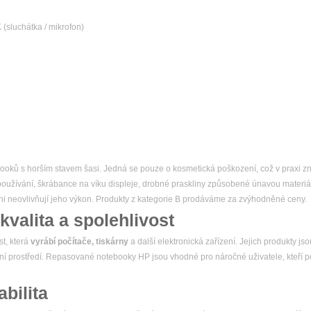
sluchátka / mikrofon)
booků s horším stavem šasi. Jedná se pouze o kosmetická poškození, což v praxi
používání, škrábance na víku displeje, drobné praskliny způsobené únavou materiá
i neovlivňují jeho výkon. Produkty z kategorie B prodáváme za zvýhodněné ceny.
kvalita a spolehlivost
t, která
vyrábí počítače, tiskárny
a další elektronická zařízení. Jejich produkty js
ní prostředí. Repasované notebooky HP jsou vhodné pro náročné uživatele, kteří pot
abilita