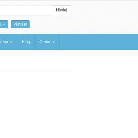
Hledej
|
0,-
Přihlásit
ákupu
Blog
O nás