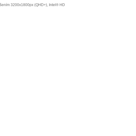
lišením 3200x1800px (QHD+), Intel® HD