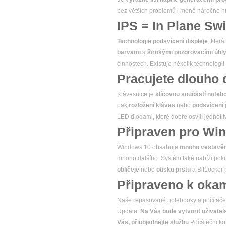
bez větších problémů i méně náročné hr
IPS = In Plane Sw
Technologie podsvícení displeje
, kter
barvami
a
širokými pozorovacími úhl
činnostech. Existuje několik technologi
Pracujete dlouho 
Klávesnice je
klíčovou součástí noteb
pak
rozložení kláves
nebo
podsvícení
LED diodami, které dobře osvítí jednotli
Připraven pro Wi
Windows 10 obsahuje
mnoho vestavěný
mnoho dalšího. Systém také nabízí pokr
obličeje
nebo
otisku prstu
a BitLocker
Připraveno k okam
Naše repasované notebooky a počítač
Update.
Na Vás bude vytvořit uživatels
Vás, přiobjednejte službu
Počáteční ko