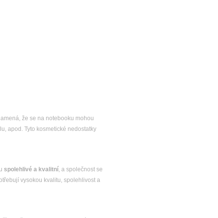
 znamená, že se na notebooku mohou
lu, apod. Tyto kosmetické nedostatky
ou
spolehlivé a kvalitní
, a společnost se
řebují vysokou kvalitu, spolehlivost a