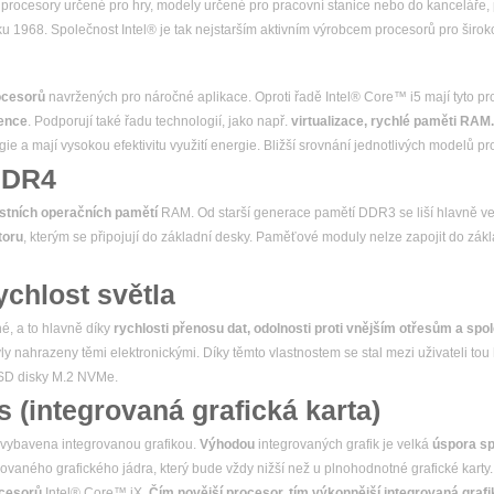
procesory určené pro hry, modely určené pro pracovní stanice nebo do kanceláře,
oku 1968. Společnost Intel® je tak nejstarším aktivním výrobcem procesorů pro širok
ocesorů
navržených pro náročné aplikace. Oproti řadě Intel® Core™ i5 mají tyto p
vence
. Podporují také řadu technologií, jako např.
virtualizace, rychlé paměti RAM
e a mají vysokou efektivitu využití energie.
Bližší srovnání jednotlivých modelů p
DDR4
stních operačních pamětí
RAM. Od starší generace pamětí DDR3 se liší hlavně v
toru
, kterým se připojují do základní desky. Paměťové moduly nelze zapojit do zá
chlost světla
é, a to hlavně díky
rychlosti přenosu dat, odolnosti proti vnějším otřesům a spol
yly nahrazeny těmi elektronickými. Díky těmto vlastnostem se stal mezi uživateli tou
SSD disky M.2 NVMe.
 (integrovaná grafická karta)
 vybavena integrovanou grafikou.
Výhodou
integrovaných grafik je velká
úspora sp
ovaného grafického jádra, který bude vždy nižší než u plnohodnotné grafické karty
ocesorů
Intel® Core™ iX.
Čím novější procesor, tím výkonnější integrovaná grafi