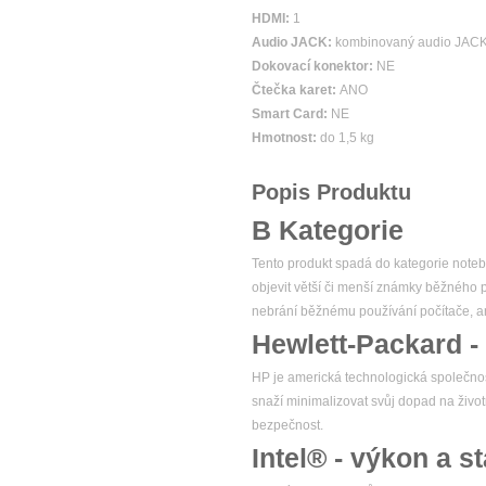
HDMI:
1
Audio JACK:
kombinovaný audio JACK (
Dokovací konektor:
NE
Čtečka karet:
ANO
Smart Card:
NE
Hmotnost:
do 1,5 kg
Popis Produktu
B Kategorie
Tento produkt spadá do kategorie note
objevit větší či menší známky běžného 
nebrání běžnému používání počítače, an
Hewlett-Packard - 
HP je americká technologická společnos
snaží minimalizovat svůj dopad na život
bezpečnost.
Intel® - výkon a st