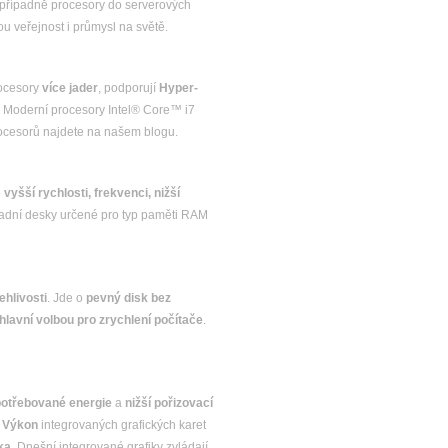
 případně procesory do serverových
ou veřejnost i průmysl na světě.
rocesory
více jader
, podporují
Hyper-
.
Moderní procesory Intel® Core™ i7
rocesorů najdete na našem blogu.
e
vyšší rychlosti, frekvenci, nižší
kladní desky určené pro typ paměti RAM
ehlivosti
. Jde o
pevný disk bez
hlavní volbou pro zrychlení počítače
.
otřebované energie
a
nižší pořizovací
.
Výkon
integrovaných grafických karet
ka
. Dnešní integrované grafiky zvládají