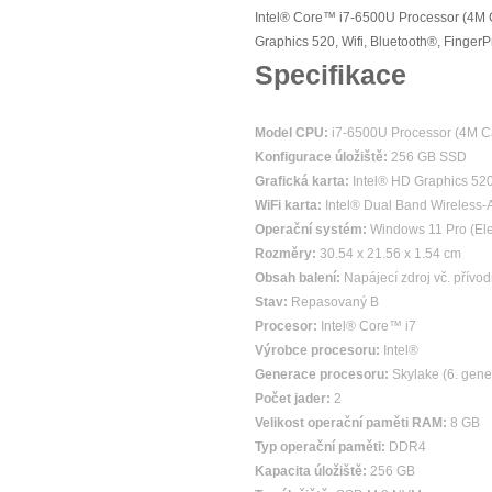
Intel® Core™ i7-6500U Processor (4M 
Graphics 520, Wifi, Bluetooth®, Finge
Specifikace
Model CPU:
i7-6500U Processor (4M C
Konfigurace úložiště:
256 GB SSD
Grafická karta:
Intel® HD Graphics 52
WiFi karta:
Intel® Dual Band Wireless-A
Operační systém:
Windows 11 Pro (Ele
Rozměry:
30.54 x 21.56 x 1.54 cm
Obsah balení:
Napájecí zdroj vč. přívod
Stav:
Repasovaný B
Procesor:
Intel® Core™ i7
Výrobce procesoru:
Intel®
Generace procesoru:
Skylake (6. gene
Počet jader:
2
Velikost operační paměti RAM:
8 GB
Typ operační paměti:
DDR4
Kapacita úložiště:
256 GB