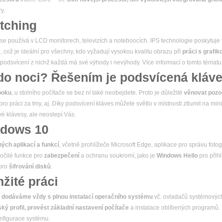
y.
itching
á se používá v LCD monitorech, televizích a noteboocích. IPS technologie poskytuje
y
, což je ideální pro všechny, kdo vyžadují vysokou kvalitu obrazu při
práci s grafik
í podsvícení z nichž každá má své výhody i nevýhody. Více informací o tomto témat
do noci? Řešením je podsvícená kláve
ooku
, u stolního počítače se bez ní také neobejdete. Proto je důležité
věnovat poz
pro práci za tmy, aj. Díky podsvícení kláves můžete světlo v místnosti ztlumit na mi
vé klávesy, ale neoslepí Vás.
ndows 10
ch aplikací a funkcí
, včetně prohlížeče Microsoft Edge, aplikace pro správu fotog
očilé funkce pro
zabezpečení
a ochranu soukromí, jako je
Windows Hello
pro přih
 pro
šifrování disků
.
žité práci
e
dodáváme vždy s plnou instalací operačního systému
vč. ovladačů systémových
ký profil, provést základní nastavení počítače
a instalace oblíbených programů.
nfigurace systému.