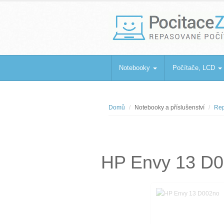
PocitaceZaBa
Repasované počítače a notebooky
Notebooky
Počítače, LCD
Domů
Notebooky a příslušenství
Rep
HP Envy 13 D