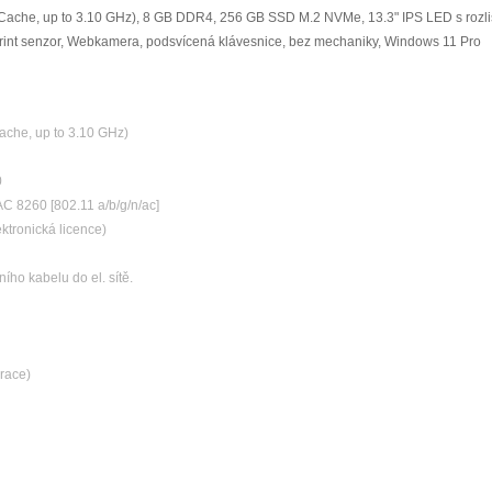
Cache, up to 3.10 GHz), 8 GB DDR4, 256 GB SSD M.2 NVMe, 13.3" IPS LED s roz
rPrint senzor, Webkamera, podsvícená klávesnice, bez mechaniky, Windows 11 Pro
ache, up to 3.10 GHz)
0
C 8260 [802.11 a/b/g/n/ac]
ktronická licence)
ního kabelu do el. sítě.
race)