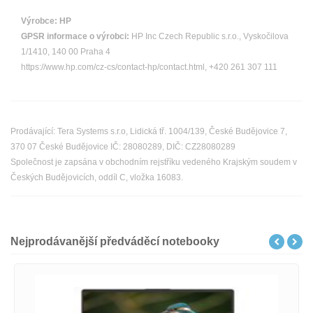
Výrobce:
HP
GPSR informace o výrobci:
HP Inc Czech Republic s.r.o., Vyskočilova
1/1410, 140 00 Praha 4
https://www.hp.com/cz-cs/contact-hp/contact.html, +420 261 307 111
Prodávající: Tera Systems s.r.o, Lidická tř. 1004/139, České Budějovice 7,
370 07 České Budějovice IČ: 28080289, DIČ: CZ28080289
Společnost je zapsána v obchodním rejstříku vedeného Krajským soudem v
Českých Budějovicích, oddíl C, vložka 16083.
Nejprodávanější předváděcí notebooky