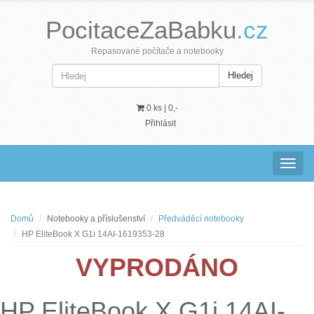
PocitaceZaBabku
.cz
Repasované počítače a notebooky
Hledej
0 ks |
0,-
Přihlásit
Navig
Domů
Notebooky a příslušenství
Předváděcí notebooky
HP EliteBook X G1i 14AI-1619353-28
VYPRODÁNO
HP EliteBook X G1i 14AI-