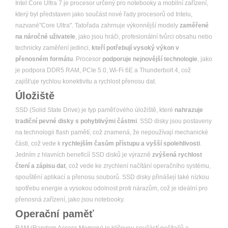
Intel Core Ultra 7 je procesor určený pro notebooky a mobilní zařízení,
který byl představen jako součást nové řady procesorů od Intelu,
nazvané"Core Ultra". Tatořada zahrnuje výkonnější modely
zaměřené
na náročné uživatele
, jako jsou hráči, profesionální tvůrci obsahu nebo
technicky zaměření jedinci,
kteří potřebují vysoký výkon v
přenosném formátu
. Procesor
podporuje nejnovější technologie
, jako
je podpora DDR5 RAM, PCIe 5.0, Wi-Fi 6E a Thunderbolt 4, což
zajišťuje rychlou konektivitu a rychlost přenosu dat.
Úložiště
SSD (Solid State Drive) je typ paměťového úložiště, které
nahrazuje
tradiční pevné disky s pohyblivými částmi
. SSD disky jsou postaveny
na technologii flash pamětí, což znamená, že nepoužívají mechanické
části, což vede k
rychlejším časům přístupu a vyšší spolehlivosti
.
Jedním z hlavních beneficíí SSD disků je výrazně
zvýšená rychlost
čtení a zápisu dat
, což vede ke zrychlení načítání operačního systému,
spouštění aplikací a přenosu souborů. SSD disky přinášejí také nízkou
spotřebu energie a vysokou odolnost proti nárazům, což je ideální pro
přenosná zařízení, jako jsou notebooky.
Operační paměť