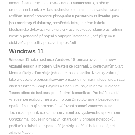
moderní standardy jako
USB-C
nebo
Thunderbolt 3
, a někdy i
proprietární konektory. Tato technologie umožňuje uživatelům snadné
rozšíření funkcí notebooku
připojením k periferním zařízením
, jako
jsou
monitory
či
tiskárny
, prostřednictvím jediného kabelu.
Mechanické dokovací konektory či vlastní dokovací stanice usnadňují
rychlé a pohodlné připojení a odpojení notebooku, což přispívá k
efektivitě a pohodlí v pracovním prostředí.
Windows 11
Windows 11
, jako nástupce Windows 10, přináší uživatelům
nový
vizuální design a moderní uživatelské rozhraní
. S centrovaným Start
Menu a úkoly zdůrazňuje jednoduchost a estetiku. Novinky zahrnují
také widgety pro personalizovaný přístup k informacím, lepší organizaci
oken s funkcemi Snap Layouts a Snap Groups, a integraci Microsoft
Teams přímo do taskbaru pro efektivní komunikaci. Pro hráče nabízí
vylepšenou podporu her s technologií DirectStorage a bezpečnostní
opatření zahrnují biometrické ověřování pomocí Windows Hello.
Technické specifikace se mohou změnit bez výslovného upozornění.
Obrázky mají pouze informativní charakter. V případě notebooků,
počítačů a dalších el. spotřebičů je vždy součástí balení napájecí
adaptér/kabel.