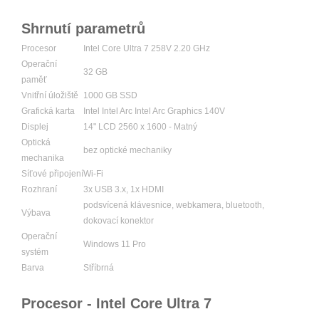
Shrnutí parametrů
Procesor
Intel Core Ultra 7 258V 2.20 GHz
Operační
32 GB
paměť
Vnitřní úložiště
1000 GB SSD
Grafická karta
Intel Intel Arc Intel Arc Graphics 140V
Displej
14" LCD 2560 x 1600 - Matný
Optická
bez optické mechaniky
mechanika
Síťové připojení
Wi-Fi
Rozhraní
3x USB 3.x, 1x HDMI
podsvícená klávesnice, webkamera, bluetooth,
Výbava
dokovací konektor
Operační
Windows 11 Pro
systém
Barva
Stříbrná
Procesor - Intel Core Ultra 7