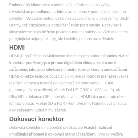
Podsvícená klávesnice
u notebooků je funkce, která zvyšuje
uživatelskou
pohodlnost
a
efektivitu
, zejména v podmínkách slabého
osvětlení. Uživatelé mohou často nastavovat intenzitu osvětlení a někdy
i barvy, což přizpůsobuje podsvícení svým preferencím. Podsvícená
klávesnice se stala běžným prvkem v mnoha notebookových modelech,
poskytujícím nejen praktický, ale i estetický přínos pro uživatele.
HDMI
HDMI (High Definition Multimedia Interface) je standardní
audiovizuální
konektor
používaný
pro přenos digitálního videa a zvuku mezi
zařízeními, jako jsou televizory, monitory, projektory a audiozařízení
.
HDMI konektor ješiroce používaný díky své schopnosti přenášet vysoké
rozlišení obrazu a kvalitní zvuk pomocí jediného kabelu. HDMI
podporuje různá rozlišení, včetně Full HD (1920 x 1080 pixelů), 4K
Ultra HD a dokonce i 8K u novějších verzí. HDMI také podporuje různé
formáty obrazu, včetně 3D a HDR (High Dynamic Range), což přispívá
k vylepšenému vizuálnímu zážitku.
Dokovací konektor
Dokovací konektor u notebooků představuje
fyzické rozhraní
umožňující připojení k dokovací stanici či zařízení
. Typicky využívá