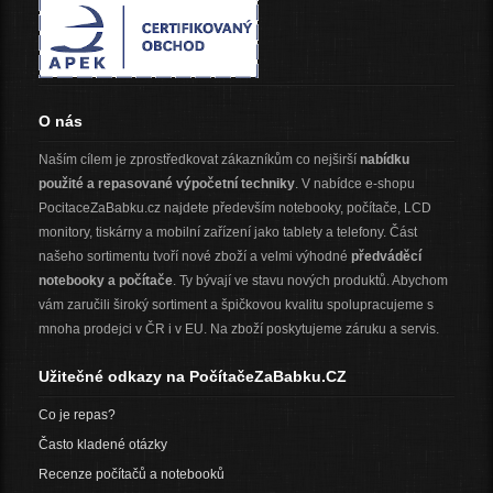
O nás
Naším cílem je zprostředkovat zákazníkům co nejširší
nabídku
použité a repasované výpočetní techniky
. V nabídce e-shopu
PocitaceZaBabku.cz najdete především notebooky, počítače, LCD
monitory, tiskárny a mobilní zařízení jako tablety a telefony. Část
našeho sortimentu tvoří nové zboží a velmi výhodné
předváděcí
notebooky a počítače
. Ty bývají ve stavu nových produktů. Abychom
vám zaručili široký sortiment a špičkovou kvalitu spolupracujeme s
mnoha prodejci v ČR i v EU. Na zboží poskytujeme záruku a servis.
Užitečné odkazy na PočítačeZaBabku.CZ
Co je repas?
Často kladené otázky
Recenze počítačů a notebooků