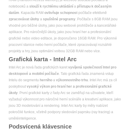
RAM (Random Access Memory) je klíčovou součástí počítačů a
notebooků a
slouží k rychlému ukládání
a
přístupu k dočasným
datům
. Kapacita RAM
ovlivňuje schopnost
počítače efektivně
zpracovávat úlohy
a
spuštěné programy
. Počítače s 8GB RAM jsou
vhodné pro běžné úlohy, jako jsou webové prohlížeče a kancelářské
aplikace. Pro náročnější úkoly, jako jsou hraní her a profesionální
grafické nebo video editace, je doporučeno 16GB RAM. Pro výkonné
pracovní stanice nebo herní počítače, které zpracovávají rozsáhlé
projekty a hry, jsou optimální volbou 32GB RAM nebo více.
Grafická karta - Intel Arc
Intel Arc je nová řada grafických karet
vyvíjená společností Intel pro
desktopové a mobilní počítače
. Tato grafická řada znamená vstup
Intelu do segmentu
herního
a
výkonnostního trhu
. Intel Arc má za cíl
poskytnout
vysoký výkon pro hraní her a profesionální grafické
úkoly
. První grafické karty z řady Arc se zaměřují na uživatele, kteří
vyžadují výkonnost pro náročné herní scénáře a kreativní aplikace, jako
jsou 3D modelování a rendering. Intel Arc karty by měly nabízet
pokročilé funkce, včetně podpory sledování paprsku (ray tracing) a
uměléinteligence.
Podsvícená klávesnice