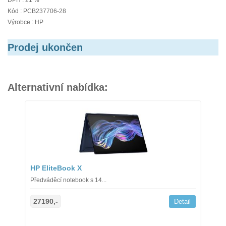
DPH : 21 %
Kód : PCB237706-28
Výrobce : HP
Prodej ukončen
Alternativní nabídka:
HP EliteBook X
Předváděcí notebook s 14...
27190,-
Detail