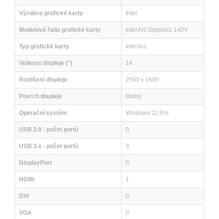
Výrobce grafické karty
Intel
Modelová řada grafické karty
Intel Arc Graphics 140V
Typ grafické karty
Intel Arc
Velikost displeje (")
14
Rozlišení displeje
2560 x 1600
Povrch displeje
Matný
Operační systém
Windows 11 Pro
USB 2.0 - počet portů
0
USB 3.x - počet portů
3
DisplayPort
0
HDMI
1
DVI
0
VGA
0