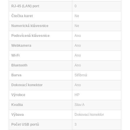
RJ-45 (LAN) port
0
Čtečka karet
Ne
Numerická klávesnice
Ne
Podsvícená klávesnice
Ano
Webkamera
Ano
Wi-Fi
Ano
Bluetooth
Ano
Barva
Stříbrná
Dokovací konektor
Ano
Výrobce
HP
Kvalita
Stav A
Výbava
Dokovací konektor
Počet USB portů
3