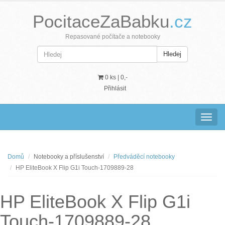
PocitaceZaBabku
.cz
Repasované počítače a notebooky
Hledej
0 ks |
0,-
Přihlásit
Navig
Domů
Notebooky a příslušenství
Předváděcí notebooky
HP EliteBook X Flip G1i Touch-1709889-28
HP EliteBook X Flip G1i
Touch-1709889-28