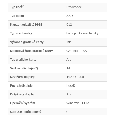
Typ zboží
Předváděcí
Typ disku
SSD
Kapacitaúložiště [GB]
512
Typ mechaniky
bez optické mechaniky
Výrobce grafické karty
Intel
Modelová řada grafické karty
Graphics 140V
Typ grafické karty
Arc
Velikost displeje (")
14
Rozlišení displeje
1920 x 1200
Povrch displeje
Lesklý
Dotykový displej
Ano
Operační systém
Windows 11 Pro
USB 2.0 - počet portů
0