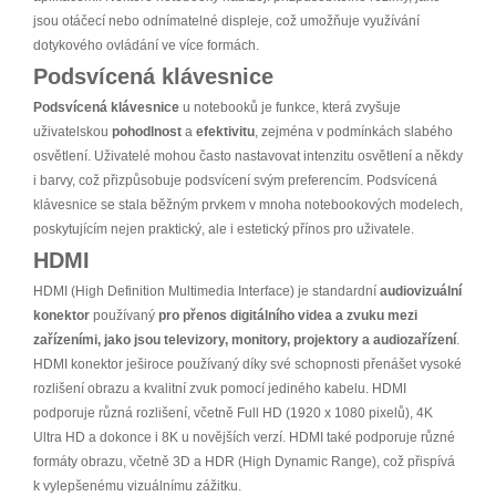
jsou otáčecí nebo odnímatelné displeje, což umožňuje využívání
dotykového ovládání ve více formách.
Podsvícená klávesnice
Podsvícená klávesnice
u notebooků je funkce, která zvyšuje
uživatelskou
pohodlnost
a
efektivitu
, zejména v podmínkách slabého
osvětlení. Uživatelé mohou často nastavovat intenzitu osvětlení a někdy
i barvy, což přizpůsobuje podsvícení svým preferencím. Podsvícená
klávesnice se stala běžným prvkem v mnoha notebookových modelech,
poskytujícím nejen praktický, ale i estetický přínos pro uživatele.
HDMI
HDMI (High Definition Multimedia Interface) je standardní
audiovizuální
konektor
používaný
pro přenos digitálního videa a zvuku mezi
zařízeními, jako jsou televizory, monitory, projektory a audiozařízení
.
HDMI konektor ješiroce používaný díky své schopnosti přenášet vysoké
rozlišení obrazu a kvalitní zvuk pomocí jediného kabelu. HDMI
podporuje různá rozlišení, včetně Full HD (1920 x 1080 pixelů), 4K
Ultra HD a dokonce i 8K u novějších verzí. HDMI také podporuje různé
formáty obrazu, včetně 3D a HDR (High Dynamic Range), což přispívá
k vylepšenému vizuálnímu zážitku.