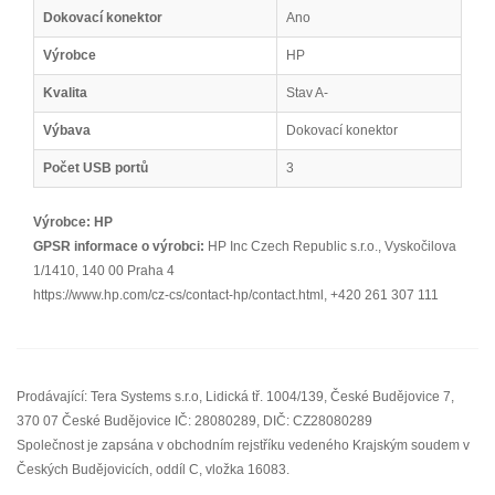
Dokovací konektor
Ano
Výrobce
HP
Kvalita
Stav A-
Výbava
Dokovací konektor
Počet USB portů
3
Výrobce:
HP
GPSR informace o výrobci:
HP Inc Czech Republic s.r.o., Vyskočilova
1/1410, 140 00 Praha 4
https://www.hp.com/cz-cs/contact-hp/contact.html, +420 261 307 111
Prodávající: Tera Systems s.r.o, Lidická tř. 1004/139, České Budějovice 7,
370 07 České Budějovice IČ: 28080289, DIČ: CZ28080289
Společnost je zapsána v obchodním rejstříku vedeného Krajským soudem v
Českých Budějovicích, oddíl C, vložka 16083.