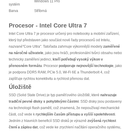
Windows 11 Pro
systém
Barva
Stříbrná
Procesor - Intel Core Ultra 7
Intel Core Ultra 7 je procesor určený pro notebooky a mobilní zařízení,
který byl představen jako součást nové řady procesorů od Intelu,
nazvané"Core Ultra". Tatořada zahrnuje výkonnější modely
zaměřené
na náročné uživatele
, jako jsou hráči, profesionální tvůrci obsahu nebo
technicky zaměření jedinci,
kteří potřebují vysoký výkon v
přenosném formátu
. Procesor
podporuje nejnovější technologie
, jako
je podpora DDR5 RAM, PCIe 5.0, Wi-Fi 6E a Thunderbolt 4, což
zajišťuje rychlou konektivitu a rychlost přenosu dat.
Úložiště
SSD (Solid State Drive) je typ paměťového úložiště, které
nahrazuje
tradiční pevné disky s pohyblivými částmi
. SSD disky jsou postaveny
na technologii flash pamětí, což znamená, že nepoužívají mechanické
části, což vede k
rychlejším časům přístupu a vyšší spolehlivosti
.
Jedním z hlavních beneficíí SSD disků je výrazně
zvýšená rychlost
čtení a zápisu dat
, což vede ke zrychlení načítání operačního systému,