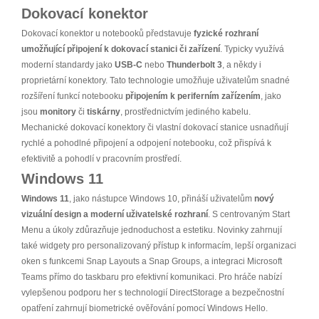
Dokovací konektor
Dokovací konektor u notebooků představuje
fyzické rozhraní
umožňující připojení k dokovací stanici či zařízení
. Typicky využívá
moderní standardy jako
USB-C
nebo
Thunderbolt 3
, a někdy i
proprietární konektory. Tato technologie umožňuje uživatelům snadné
rozšíření funkcí notebooku
připojením k periferním zařízením
, jako
jsou
monitory
či
tiskárny
, prostřednictvím jediného kabelu.
Mechanické dokovací konektory či vlastní dokovací stanice usnadňují
rychlé a pohodlné připojení a odpojení notebooku, což přispívá k
efektivitě a pohodlí v pracovním prostředí.
Windows 11
Windows 11
, jako nástupce Windows 10, přináší uživatelům
nový
vizuální design a moderní uživatelské rozhraní
. S centrovaným Start
Menu a úkoly zdůrazňuje jednoduchost a estetiku. Novinky zahrnují
také widgety pro personalizovaný přístup k informacím, lepší organizaci
oken s funkcemi Snap Layouts a Snap Groups, a integraci Microsoft
Teams přímo do taskbaru pro efektivní komunikaci. Pro hráče nabízí
vylepšenou podporu her s technologií DirectStorage a bezpečnostní
opatření zahrnují biometrické ověřování pomocí Windows Hello.