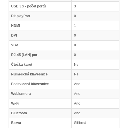
USB 3.x - počet portů
3
DisplayPort
0
HDMI
1
DVI
0
VGA
0
RJ-45 (LAN) port
0
Čtečka karet
Ne
Numerická klávesnice
Ne
Podsvícená klávesnice
Ano
Webkamera
Ano
Wi-Fi
Ano
Bluetooth
Ano
Barva
Stříbrná