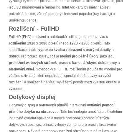
vyžadují výkonnost pro náročné herní scénáře a kreativní aplikace, jako
jsou 3D modelování a rendering. Intel Arc karty by měly nabízet
pokročilé funkce, včetně podpory sledování paprsku (ray tracing) a
uměléinteligence.
Rozlišení - FullHD
Full HD (FHD) rozlišení u notebooků odkazuje na obrazovku
s
rozlišením 1920 x 1080 pixelů
(nebo 1920 x 1200 pixelů). Tato
specifikace nabízí
vysokou kvalitu zobrazení s ostrými detaily
a
dobrou reprodukcí barev, což je
ideální pro běžné úkoly
, jako jsou
prohlížení webových stránek
,
práce s kancelářskými dokumenty
a
sledování videí
. Notebooky s Full HD rozlišením jsou často vhodné pro
většinu uživatelů, kteří nepotřebují speciální požadavky na vyšší
rozlišení, a současně nabízejí vyvážený poměr mezi kvalitou obrazu a
výkonem.
Dotykový displej
Dotykový displej u notebooků přináší interaktivní
ovládání pomocí
přímého dotyku na obrazovce
. Tato technologie umožňuje uživatelům
intuitivně ovládat aplikace a funkce notebooku pomocí různých
dotykových gest, což přináší výhody zejména pro práci s kreativními
aplikacemi. Některé notebooky nabízejí přizpůsobitelné režimy, jako