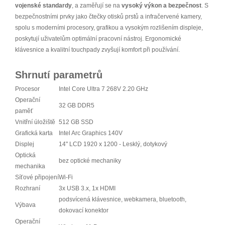
vojenské standardy
, a zaměřují se na
vysoký výkon a bezpečnost
. S
bezpečnostními prvky jako čtečky otisků prstů a infračervené kamery,
spolu s moderními procesory, grafikou a vysokým rozlišením displeje,
poskytují uživatelům optimální pracovní nástroj. Ergonomické
klávesnice a kvalitní touchpady zvyšují komfort při používání.
Shrnutí parametrů
Procesor
Intel Core Ultra 7 268V 2.20 GHz
Operační
32 GB DDR5
paměť
Vnitřní úložiště
512 GB SSD
Grafická karta
Intel Arc Graphics 140V
Displej
14" LCD 1920 x 1200 - Lesklý, dotykový
Optická
bez optické mechaniky
mechanika
Síťové připojení
Wi-Fi
Rozhraní
3x USB 3.x, 1x HDMI
podsvícená klávesnice, webkamera, bluetooth,
Výbava
dokovací konektor
Operační