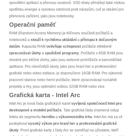
spouštění aplikací a přenosu souborů. SSD disky přinášejí také nízkou
spotřebu energie a vysokou odolnost proti nárazům, což je ideální pro
přenosná zařízení, jako jsou notebooky.
Operační paměť
RAM (Random Access Memory) je klíčovou součástí počítačů a
notebooků a
slouží k rychlému ukládání
a
přístupu k dočasným
datům
. Kapacita RAM
ovlivňuje schopnost
počítače efektivně
zpracovávat úlohy
a
spuštěné programy
. Počítače s 8GB RAM jsou
vhodné pro běžné úlohy, jako jsou webové prohlížeče a kancelářské
aplikace. Pro náročnější úkoly, jako jsou hraní her a profesionální
grafické nebo video editace, je doporučeno 16GB RAM. Pro výkonné
pracovní stanice nebo herní počítače, které zpracovávají rozsáhlé
projekty a hry, jsou optimální volbou 32GB RAM nebo více.
Grafická karta - Intel Arc
Intel Arc je nová řada grafických karet
vyvíjená společností Intel pro
desktopové a mobilní počítače
. Tato grafická řada znamená vstup
Intelu do segmentu
herního
a
výkonnostního trhu
. Intel Arc má za cíl
poskytnout
vysoký výkon pro hraní her a profesionální grafické
úkoly
. První grafické karty z řady Arc se zaměřují na uživatele, kteří