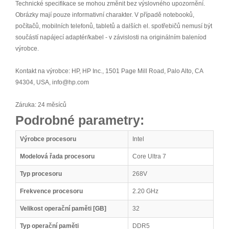
Technické specifikace se mohou změnit bez výslovného upozornění.
Obrázky mají pouze informativní charakter. V případě notebooků,
počítačů, mobilních telefonů, tabletů a dalších el. spotřebičů nemusí být
součástí napájecí adaptér/kabel - v závislosti na originálním baleníod
výrobce.
Kontakt na výrobce: HP, HP Inc., 1501 Page Mill Road, Palo Alto, CA
94304, USA, info@hp.com
Záruka: 24 měsíců
Podrobné parametry:
Výrobce procesoru
Intel
Modelová řada procesoru
Core Ultra 7
Typ procesoru
268V
Frekvence procesoru
2.20 GHz
Velikost operační paměti [GB]
32
Typ operační paměti
DDR5