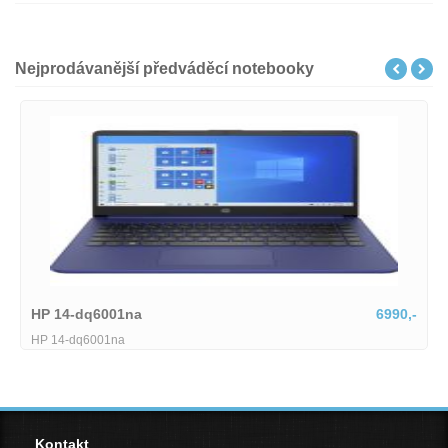
Nejprodávanější předváděcí notebooky
HP 14-dq6001na
6990,-
HP 14-dq6001na
Kontakt