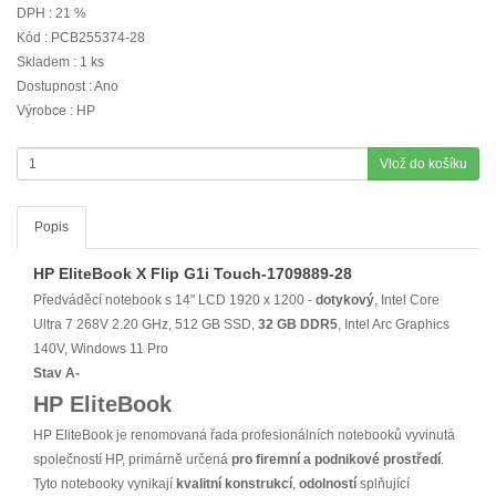
DPH : 21 %
Kód : PCB255374-28
Skladem : 1 ks
Dostupnost : Ano
Výrobce : HP
Vlož do košíku
Popis
HP EliteBook X Flip G1i Touch-1709889-28
Předváděcí notebook s 14" LCD 1920 x 1200 -
dotykový
, Intel Core
Ultra 7 268V 2.20 GHz, 512 GB SSD,
32 GB
DDR5
, Intel Arc Graphics
140V, Windows 11 Pro
Stav A-
HP EliteBook
HP EliteBook je renomovaná řada profesionálních notebooků vyvinutá
společností HP, primárně určená
pro firemní a podnikové prostředí
.
Tyto notebooky vynikají
kvalitní konstrukcí
,
odolností
splňující