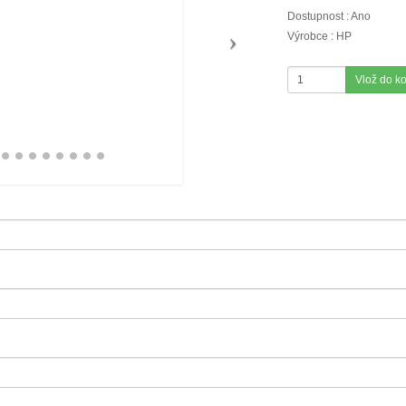
Dostupnost : Ano
Výrobce : HP
Vlož do k