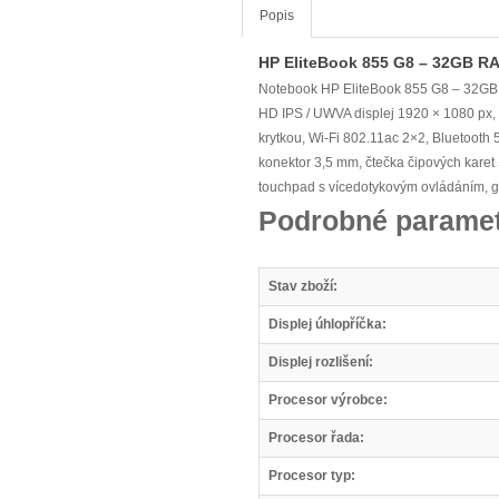
Popis
HP EliteBook 855 G8 – 32GB R
Notebook HP EliteBook 855 G8 – 32GB
HD IPS / UWVA displej 1920 × 1080 px, 
krytkou, Wi-Fi 802.11ac 2×2, Bluetooth
konektor 3,5 mm, čtečka čipových karet 
touchpad s vícedotykovým ovládáním, g
Podrobné paramet
Stav zboží:
Displej úhlopříčka:
Displej rozlišení:
Procesor výrobce:
Procesor řada:
Procesor typ: