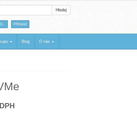
Hledej
|
0,-
Přihlásit
ákupu
Blog
O nás
NVMe
 DPH