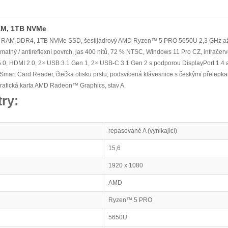
AM, 1TB NVMe
 RAM DDR4, 1TB NVMe SSD, šestijádrový AMD Ryzen™ 5 PRO 5650U 2,3 GHz až 4
matný / antireflexní povrch, jas 400 nitů, 72 % NTSC, Windows 11 Pro CZ, infrač
 5.0, HDMI 2.0, 2× USB 3.1 Gen 1, 2× USB-C 3.1 Gen 2 s podporou DisplayPort 1.4
Smart Card Reader, čtečka otisku prstu, podsvícená klávesnice s českými přelepkami
rafická karta AMD Radeon™ Graphics, stav A.
ry:
repasované A (vynikající)
15,6
1920 x 1080
AMD
Ryzen™ 5 PRO
5650U