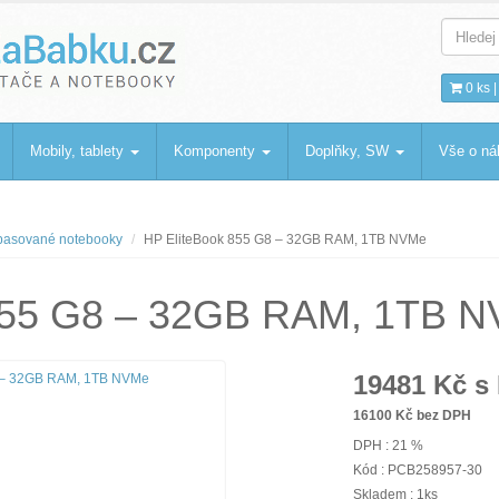
bku
.cz
0 ks 
Mobily, tablety
Komponenty
Doplňky, SW
Vše o n
asované notebooky
HP EliteBook 855 G8 – 32GB RAM, 1TB NVMe
 855 G8 – 32GB RAM, 1TB 
19481
Kč s
16100
Kč bez DPH
DPH : 21 %
Kód : PCB258957-30
Skladem : 1ks