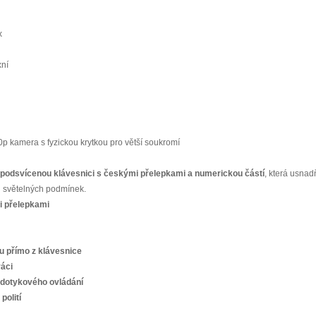
x
xní
p kamera s fyzickou krytkou pro větší soukromí
podsvícenou klávesnici s českými přelepkami a numerickou částí
, která usnad
h světelných podmínek.
i přelepkami
ru přímo z klávesnice
ráci
edotykového ovládání
polití