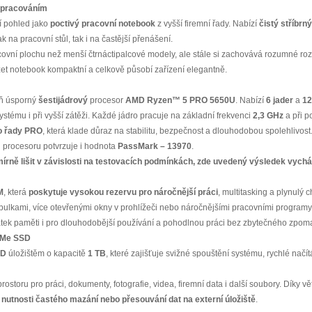
 zpracováním
í pohled jako
poctivý pracovní notebook
z vyšší firemní řady. Nabízí
čistý stříbrn
k na pracovní stůl, tak i na častější přenášení.
covní plochu než menší čtrnáctipalcové modely, ale stále si zachovává rozumné r
et notebook kompaktní a celkově působí zařízení elegantně.
eň úsporný
šestijádrový
procesor
AMD Ryzen™ 5 PRO 5650U
. Nabízí
6 jader
a
12
stému i při vyšší zátěži. Každé jádro pracuje na základní frekvenci
2,3 GHz
a při p
o řady PRO
, která klade důraz na stabilitu, bezpečnost a dlouhodobou spolehlivost.
kon procesoru potvrzuje i hodnota
PassMark – 13970
.
ně lišit v závislosti na testovacích podmínkách, zde uvedený výsledek vychá
M
, která
poskytuje vysokou rezervu pro náročnější práci
, multitasking a plynulý 
tabulkami, více otevřenými okny v prohlížeči nebo náročnějšími pracovními programy
tek paměti i pro dlouhodobější používání a pohodlnou práci bez zbytečného zpoma
NVMe SSD
SD
úložištěm o kapacitě
1 TB
, které zajišťuje svižné spouštění systému, rychlé načí
ostoru pro práci, dokumenty, fotografie, videa, firemní data i další soubory. Díky vě
nutnosti častého mazání nebo přesouvání dat na externí úložiště
.