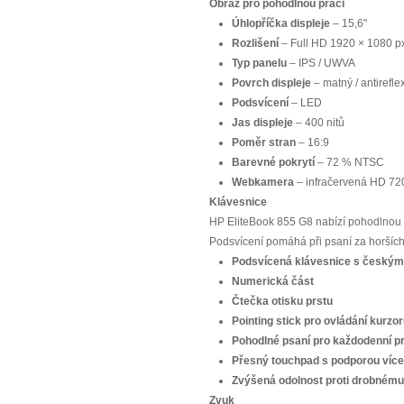
Obraz pro pohodlnou práci
Úhlopříčka displeje
– 15,6"
Rozlišení
– Full HD 1920 × 1080 p
Typ panelu
– IPS / UWVA
Povrch displeje
– matný / antirefle
Podsvícení
– LED
Jas displeje
– 400 nitů
Poměr stran
– 16:9
Barevné pokrytí
– 72 % NTSC
Webkamera
– infračervená HD 720
Klávesnice
HP EliteBook 855 G8 nabízí pohodlnou
Podsvícení pomáhá při psaní za horšíc
Podsvícená klávesnice s českým
Numerická část
Čtečka otisku prstu
Pointing stick pro ovládání kurzo
Pohodlné psaní pro každodenní p
Přesný touchpad s podporou víc
Zvýšená odolnost proti drobnému 
Zvuk