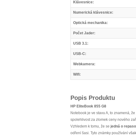
Klávesnice:
Numerická klávesnice:
Optická mechanika:
Počet Jader:
USB 3.1:
USB-C:
Webkamera:
Wifi:
Popis Produktu
HP EliteBook 855 G8
Notebook je ve stavu A, to znamená, že je
spolehlivost za zlomek ceny nového zař
Vzhledem k tomu, že se
jedná o repaso
odření šasi. Tyto známky používání však