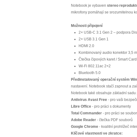
Notebook je vybaven
stereo reprodukt
mikrofony pomáhají se srozumitelnou ko
Možnosti připojení
2× USB-C 3.1 Gen 2 – podpora Disp
2× USB 3.1 Gen 1
HDMI 2.0
Kombinovaný audio konektor 3,5 
Čtečka čipových karet / Smart Car
Wi-Fi 802.11ac 2×2
Bluetooth 5.0
Předinstalovaný operační systém Wi
nastavení. Notebook stačí zapnout a zač
Notebook také obsahuje základní sadu 
Antivirus Avast Free
- pro vaši bezpečn
Libre Office
- pro práci s dokumenty
Total Commander
- pro práci se soubo
Adobe Reader
- čtečka PDF souborů
Google Chrome
- kvalitní prohlížeč int
Klíčové vlastnosti ve zkratce: