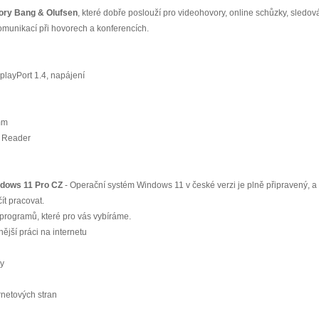
ory Bang & Olufsen
, které dobře poslouží pro videohovory, online schůzky, sledov
munikací při hovorech a konferencích.
layPort 1.4, napájení
mm
d Reader
ndows 11 Pro CZ
- Operační systém Windows 11 v české verzi je plně připravený, a
ít pracovat.
programů, které pro vás vybíráme.
ější práci na internetu
ry
ernetových stran