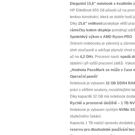
Elegantní 15,6" notebook s kvalitním
HP EliteBook 855 G8 působí už na prvn
tenkou konstrukci, která se dobře hodí ja
Díky
15,6" velikosti
poskytuje větší pra
rámečky kolem displeje
pomáhají udrž
Spolehlivý výkon s AMD Ryzen PRO
Srdcem notebooku je výkonný a zárov
úloh současně a udržuje plynulý chod sy
až na
4,2 GHz
. Procesor navíc
spadá d
stabilní i při vyšší pracovní zátěži. Vý
„Hodnota PassMark se může v čase mír
Operační paměť
Notebook je vybaven
32 GB DDR4 RA
práci s většími soubory, rozsáhlejšími 
Díky kapacitě 32 GB má notebook dosta
Rychlé a prostorné úložiště – 1 TB 
Notebook je vybaven rychlým
NVMe S
zbytečného čekání.
Kapacita 1 TB nabízí opravdu dostatek pr
rezervu pro dlouhodobé používání bez 