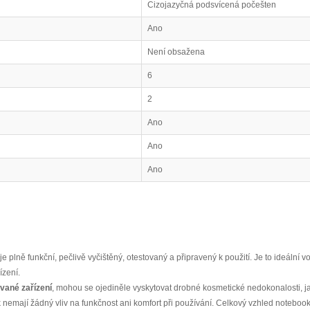
Cizojazyčná podsvícená počešten
Ano
Není obsažena
6
2
Ano
Ano
Ano
 plně funkční, pečlivě vyčištěný, otestovaný a připravený k použití. Je to ideální vol
ízení.
vané zařízení
, mohou se ojediněle vyskytovat drobné kosmetické nedokonalosti, j
 nemají žádný vliv na funkčnost ani komfort při používání. Celkový vzhled notebook