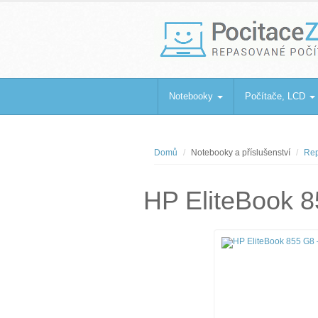
PocitaceZaBa
Repasované počítače a notebooky
Notebooky
Počítače, LCD
Domů
Notebooky a příslušenství
Rep
HP EliteBook