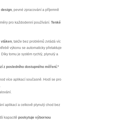
ý design
, pevné zpracování a příjemně
ozměry pro každodenní používání.
Tenké
 vláken
, takže bez problémů zvládá víc
otřebě výkonu se automaticky přetaktuje
 Díky tomu je systém rychlý, plynulý a
zí z posledního dostupného měření.“
chod více aplikací současně. Hodí se pro
.
lování.
tání aplikací a celkově plynulý chod bez
tší kapacitě
poskytuje výbornou