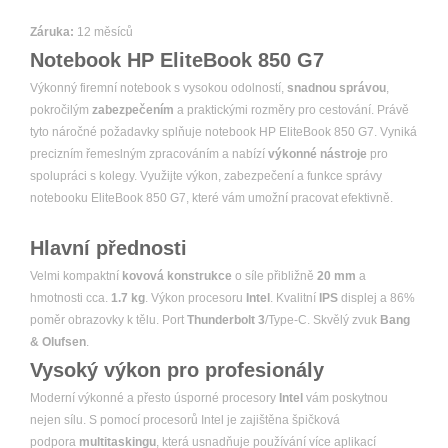
Záruka:
12 měsíců
Notebook HP EliteBook 850 G7
Výkonný firemní notebook s vysokou odolností,
snadnou správou
,
pokročilým
zabezpečením
a praktickými rozměry pro cestování. Právě
tyto náročné požadavky splňuje notebook HP EliteBook 850 G7. Vyniká
precizním řemeslným zpracováním a nabízí
výkonné nástroje
pro
spolupráci s kolegy. Využijte výkon, zabezpečení a funkce správy
notebooku EliteBook 850 G7, které vám umožní pracovat efektivně.
Hlavní přednosti
Velmi kompaktní
kovová konstrukce
o síle přibližně
20 mm
a
hmotnosti cca.
1.7 kg
. Výkon procesoru
Intel
. Kvalitní
IPS
displej a 86%
poměr obrazovky k tělu. Port
Thunderbolt 3
/Type-C. Skvělý zvuk
Bang
& Olufsen
.
Vysoký výkon pro profesionály
Moderní výkonné a přesto úsporné procesory
Intel
vám poskytnou
nejen sílu. S pomocí procesorů Intel je zajištěna špičková
podpora
multitaskingu
, která usnadňuje používání více aplikací