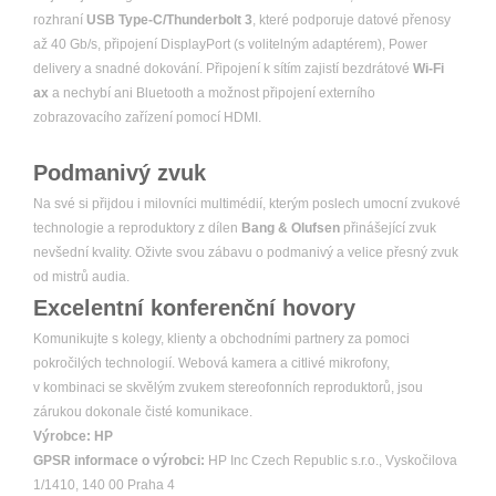
rozhraní
USB Type-C/Thunderbolt 3
, které podporuje datové přenosy
až 40 Gb/s, připojení DisplayPort (s volitelným adaptérem), Power
delivery a snadné dokování. Připojení k sítím zajistí bezdrátové
Wi-Fi
ax
a nechybí ani Bluetooth a možnost připojení externího
zobrazovacího zařízení pomocí HDMI.
Podmanivý zvuk
Na své si přijdou i milovníci multimédií, kterým poslech umocní zvukové
technologie a reproduktory z dílen
Bang & Olufsen
přinášející zvuk
nevšední kvality. Oživte svou zábavu o podmanivý a velice přesný zvuk
od mistrů audia.
Excelentní konferenční hovory
Komunikujte s kolegy, klienty a obchodními partnery za pomoci
pokročilých technologií. Webová kamera a citlivé mikrofony,
v kombinaci se skvělým zvukem stereofonních reproduktorů, jsou
zárukou dokonale čisté komunikace.
Výrobce:
HP
GPSR informace o výrobci:
HP Inc Czech Republic s.r.o., Vyskočilova
1/1410, 140 00 Praha 4