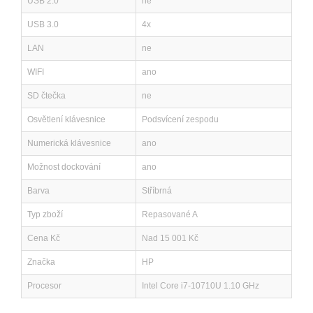
USB 2.0
ne
USB 3.0
4x
LAN
ne
WIFI
ano
SD čtečka
ne
Osvětlení klávesnice
Podsvícení zespodu
Numerická klávesnice
ano
Možnost dockování
ano
Barva
Stříbrná
Typ zboží
Repasované A
Cena Kč
Nad 15 001 Kč
Značka
HP
Procesor
Intel Core i7-10710U 1.10 GHz