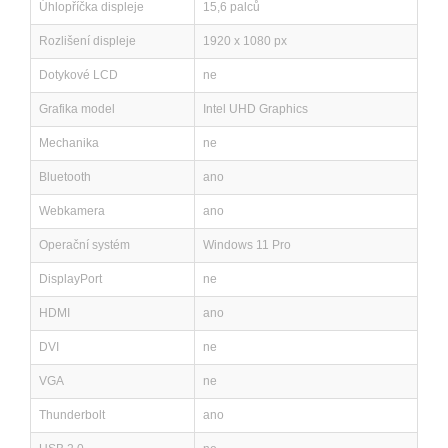
Úhlopříčka displeje
15,6 palců
Rozlišení displeje
1920 x 1080 px
Dotykové LCD
ne
Grafika model
Intel UHD Graphics
Mechanika
ne
Bluetooth
ano
Webkamera
ano
Operační systém
Windows 11 Pro
DisplayPort
ne
HDMI
ano
DVI
ne
VGA
ne
Thunderbolt
ano