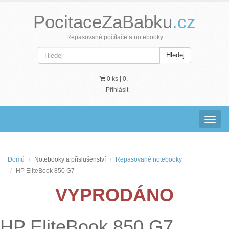
PocitaceZaBabku
.cz
Repasované počítače a notebooky
Hledej
0 ks |
0,-
Přihlásit
Navig
Domů
Notebooky a příslušenství
Repasované notebooky
HP EliteBook 850 G7
VYPRODÁNO
HP EliteBook 850 G7