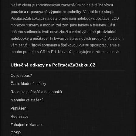
Naším cílem je zprostředkovat zákazníkům co nejširší
nabídku
použité a repasované výpočetní techniky
. V nabídce e-shopu
PocitaceZaBabku.cz najdete především notebooky, počítače, LCD
monitory, tiskárny a mobilní zařízení jako tablety a telefony. Část
našeho sortimentu tvoří nové zboží a velmi výhodné
předváděcí
notebooky a počítače
. Ty bývají ve stavu nových produktů. Abychom
vám zaručili široký sortiment a špičkovou kvalitu spolupracujeme s
mnoha prodejci v ČR i v EU. Na zboží poskytujeme záruku a servis.
Užitečné odkazy na PočítačeZaBabku.CZ
Co je repas?
Často kladené otázky
Recenze počítačů a notebooků
Manuály ke stažení
Přihlášení
Registrace
Zahájení reklamace
GPSR