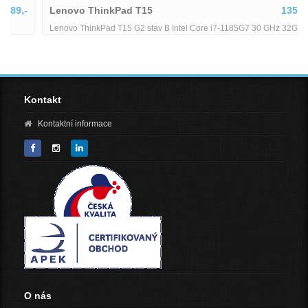
Lenovo ThinkPad T15
13598,-
Lenovo ThinkPad T15 G2 stav B Intel Core i7-1185G7 30 GHz 32GB
RAM 512GB SSD 156 FHD Wi-Fi BT WebCAM Windows 11 Pro -
Kontakt
Kontaktní informace
O nás