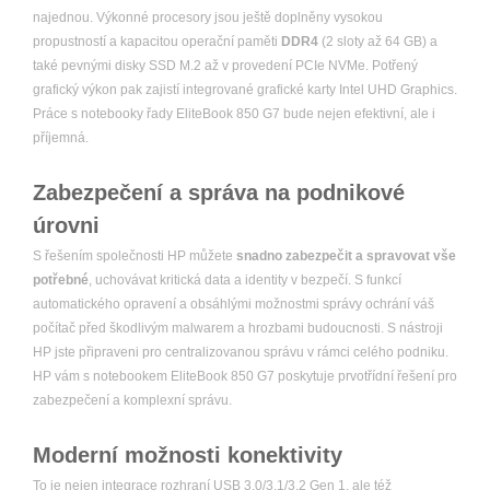
najednou. Výkonné procesory jsou ještě doplněny vysokou
propustností a kapacitou operační paměti
DDR4
(2 sloty až 64 GB) a
také pevnými disky SSD M.2 až v provedení PCIe NVMe. Potřený
grafický výkon pak zajistí integrované grafické karty Intel UHD Graphics.
Práce s notebooky řady EliteBook 850 G7 bude nejen efektivní, ale i
příjemná.
Zabezpečení a správa na podnikové
úrovni
S řešením společnosti HP můžete
snadno zabezpečit a spravovat vše
potřebné
, uchovávat kritická data a identity v bezpečí. S funkcí
automatického opravení a obsáhlými možnostmi správy ochrání váš
počítač před škodlivým malwarem a hrozbami budoucnosti. S nástroji
HP jste připraveni pro centralizovanou správu v rámci celého podniku.
HP vám s notebookem EliteBook 850 G7 poskytuje prvotřídní řešení pro
zabezpečení a komplexní správu.
Moderní možnosti konektivity
To je nejen integrace rozhraní USB 3.0/3.1/3.2 Gen 1, ale též