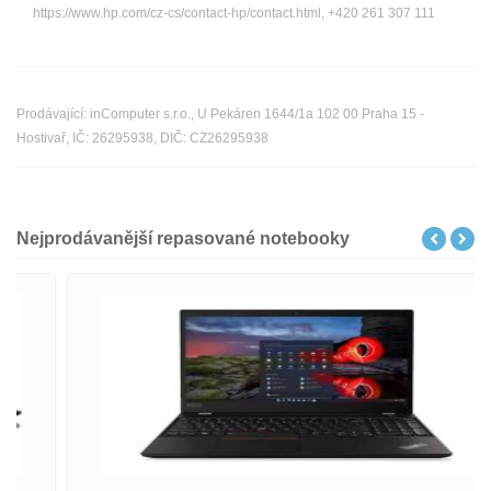
https://www.hp.com/cz-cs/contact-hp/contact.html, +420 261 307 111
Prodávající: inComputer s.r.o., U Pekáren 1644/1a 102 00 Praha 15 -
Hostivař, IČ: 26295938, DIČ: CZ26295938
Nejprodávanější repasované notebooky