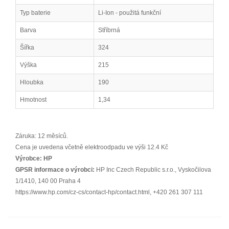
Typ baterie
Li-Ion - použitá funkční
Barva
Stříbrná
Šířka
324
Výška
215
Hloubka
190
Hmotnost
1,34
Záruka: 12 měsíců.
Cena je uvedena včetně elektroodpadu ve výši 12.4 Kč
Výrobce:
HP
GPSR informace o výrobci:
HP Inc Czech Republic s.r.o., Vyskočilova
1/1410, 140 00 Praha 4
https://www.hp.com/cz-cs/contact-hp/contact.html, +420 261 307 111