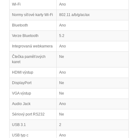
Wi-Fi
Ano
Normy síťové karty Wi-Fi
802.11 a/b/g/ac/ax
Bluetooth
Ano
Verze Bluetooth
5.2
Integrovaná webkamera
Ano
Čtečka paměťových
Ne
karet
HDMI výstup
Ano
DisplayPort
Ne
VGA výstup
Ne
Audio Jack
Ano
Sériový port RS232
Ne
USB 3.1
2
USB typ c
Ano