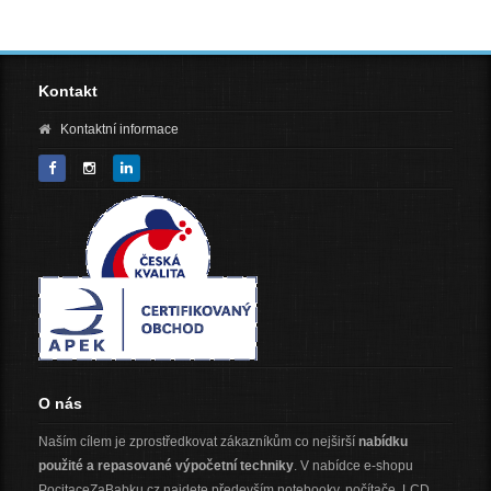
RAM 
Kontakt
Kontaktní informace
O nás
Naším cílem je zprostředkovat zákazníkům co nejširší
nabídku
použité a repasované výpočetní techniky
. V nabídce e-shopu
PocitaceZaBabku.cz najdete především notebooky, počítače, LCD