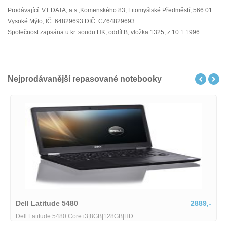
Prodávající: VT DATA, a.s.,Komenského 83, Litomyšlské Předměstí, 566 01
Vysoké Mýto, IČ: 64829693 DIČ: CZ64829693
Společnost zapsána u kr. soudu HK, oddíl B, vložka 1325, z 10.1.1996
Nejprodávanější repasované notebooky
Dell Latitude 5480
2889,-
Len
Dell Latitude 5480 Core i3|8GB|128GB|HD
Leno