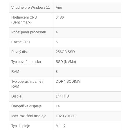
Vhodné pro Windows 11
Ano
Hodnocení CPU
6486
(Benchmark)
Počet jader procesoru
4
Cache CPU
6
Pevný disk
256GB SSD
Typ pevného disku
SSD (NVMe)
RAM
8
Typ operační paměti
DDR4 SODIMM
RAM
Displej
14" FHD
Úhlopříčka displeje
14
Max. rozlišení displeje
1920 x 1080
Typ displeje
Matný