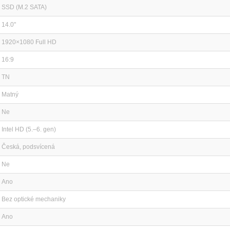
SSD (M.2 SATA)
14.0"
1920×1080 Full HD
16:9
TN
Matný
Ne
Intel HD (5.–6. gen)
Česká, podsvícená
Ne
Ano
Bez optické mechaniky
Ano