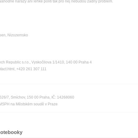
hodné nárazy ani lehké polití tak pro něj nebudou žádný problém.
veen, Nizozemsko
ch Republic s.r.o., Vyskočilova 1/1410, 140 00 Praha 4
ntact.html, +420 261 307 111
á 626/7, Smíchov, 150 00 Praha, IČ: 14268060
/MSPH na Městském soudě v Praze
notebooky