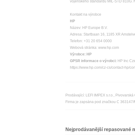
vojenského standardu MIL-STD 810G. Ná
Kontakt na výrobce
HP
Název: HP Europe B.V.
Adresa: Startbaan 16, 1185 XR Amstel
Telefon: +31 20 654 0000
Webová stránka: www.hp.com
Výrobce:
HP
GPSR informace o výrobci:
HP Inc Cze
https://www.hp.com/cz-cs/contact-hp/co
Prodávající: LEFI IMPEX s.r.o., Pivovarsk
Firma je zapsána pod značkou C 363147
Nejprodávanější repasované 