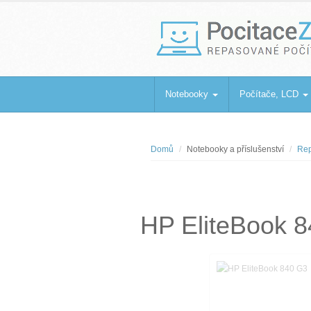
PocitaceZaBa
Repasované počítače a notebooky
Notebooky
Počítače, LCD
Domů
Notebooky a příslušenství
Rep
HP EliteBook 