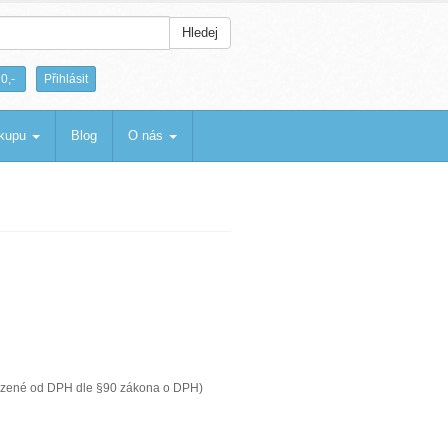
Hledej
|
0,-
Přihlásit
ákupu
Blog
O nás
ozené od DPH dle §90 zákona o DPH)