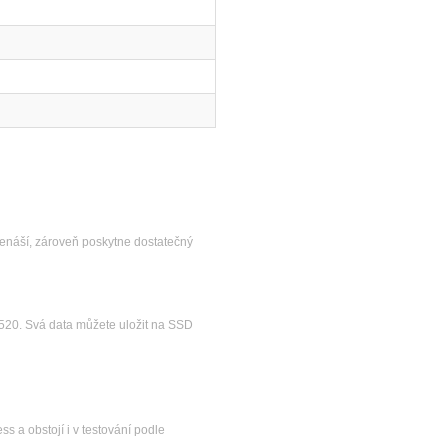
řenáší, zároveň poskytne dostatečný
 520. Svá data můžete uložit na SSD
s a obstojí i v testování podle