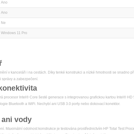
Ano
Ano
Ne
Windows 11 Pro
ř
ění v kanceláři i na cestách. Díky tenké konstrukci a nízké hmotnosti se snadno p
ti správy a zabezpečení.
konektivita
rá procesor Intel® Core šesté generace s integrovanou grafickou kartou Intel® HD
nologie Bluetooth a WiFi. Nechybí ani USB 3.0 porty nebo dokovací konektor.
 ani vody
ní. Maximální odolnost konstrukce je testována prostřednictvím HP Total Test Proces