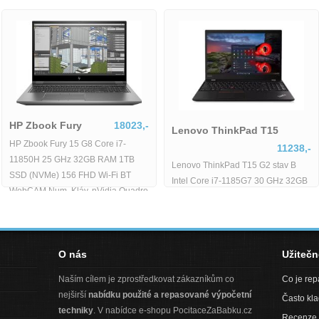
HP Zbook Fury
18023,-
Lenovo ThinkPad
HP Zbook Fury 15 G8 Core i7-
2889,-
11850H 25 GHz 32GB RAM 1TB
Lenovo ThinkPad T15
SSD (NVMe) 156 FHD Wi-Fi BT
Intel Core i7-1185G7
WebCAM Num. Kláv. nVidia Quadro
D
RAM 512GB SSD 156 
RTX
BT WebCAM Windows 
O nás
Užiteč
Naším cílem je zprostředkovat zákazníkům co
Co je re
nejširší
nabídku použité a repasované výpočetní
Často kl
techniky
. V nabídce e-shopu PocitaceZaBabku.cz
Recenze 