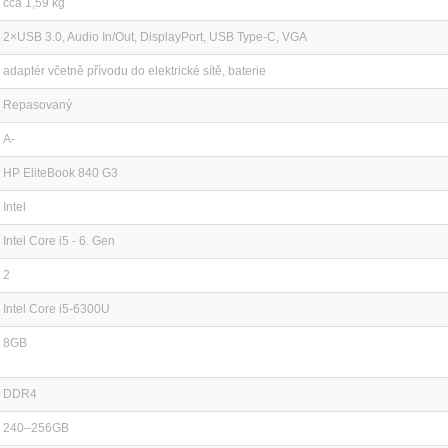
cca 1,59 kg
2×USB 3.0, Audio In/Out, DisplayPort, USB Type-C, VGA
adaptér včetně přívodu do elektrické sítě, baterie
Repasovaný
A-
HP EliteBook 840 G3
Intel
Intel Core i5 - 6. Gen
2
Intel Core i5-6300U
8GB
DDR4
240–256GB