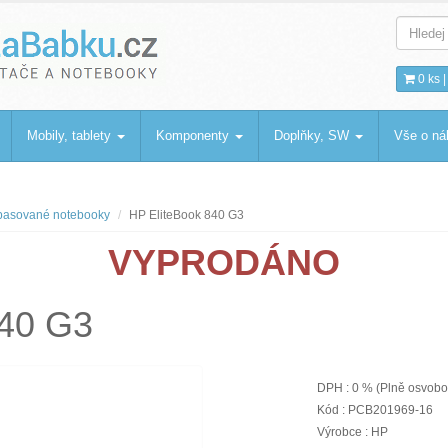
bku
.cz
0 ks 
Mobily, tablety
Komponenty
Doplňky, SW
Vše o n
asované notebooky
HP EliteBook 840 G3
VYPRODÁNO
840 G3
DPH : 0 % (Plně osvob
Kód : PCB201969-16
Výrobce : HP