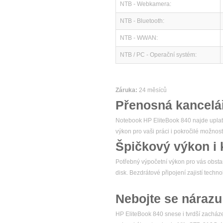
NTB - Webkamera:
NTB - Bluetooth:
NTB - WWAN:
NTB / PC - Operační systém:
Záruka:
24 měsíců
Přenosná kancelá
Notebook HP EliteBook 840 najde uplatn
výkon pro vaši práci i pokročilé možnos
Špičkový výkon i 
Potřebný výpočetní výkon pro vás obsta
disk. Bezdrátové připojení zajistí tech
Nebojte se nárazu
HP EliteBook 840 snese i tvrdší zacháze