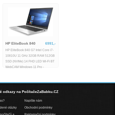
HP EliteBook 840
6991,-
 T15
HP EliteBook 840 G7 Intel Core i7-
11238,-
10810U 11 GHz 32GB RAM 512GB
 G2 stav B
SSD (NVMe) 14 FHD LED Wi-Fi BT
 30 GHz 32GB
WebCAM Windows 11 Pro -
FHD Wi-Fi
11 Pro -
né odkazy na PočítačeZaBabku.CZ
pas?
Napište nám
adené otázky
Obchodní podmínky
počítačů a
Reklamační podmínky