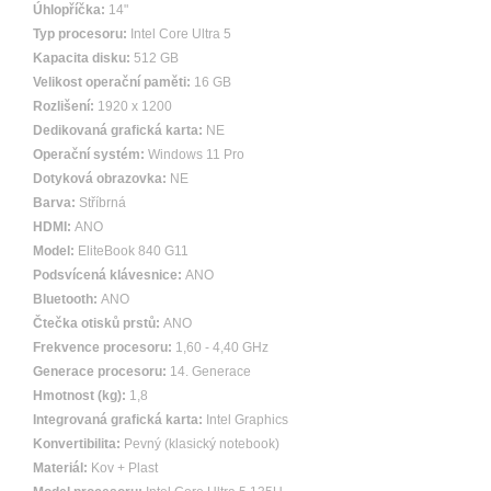
Úhlopříčka:
14"
Typ procesoru:
Intel Core Ultra 5
Kapacita disku:
512 GB
Velikost operační paměti:
16 GB
Rozlišení:
1920 x 1200
Dedikovaná grafická karta:
NE
Operační systém:
Windows 11 Pro
Dotyková obrazovka:
NE
Barva:
Stříbrná
HDMI:
ANO
Model:
EliteBook 840 G11
Podsvícená klávesnice:
ANO
Bluetooth:
ANO
Čtečka otisků prstů:
ANO
Frekvence procesoru:
1,60 - 4,40 GHz
Generace procesoru:
14. Generace
Hmotnost (kg):
1,8
Integrovaná grafická karta:
Intel Graphics
Konvertibilita:
Pevný (klasický notebook)
Materiál:
Kov + Plast