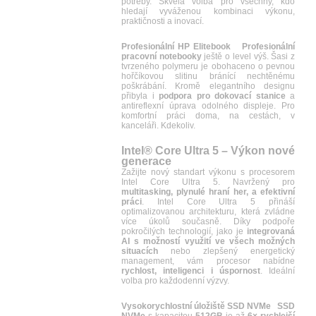
potřeby. Skvělá volba pro všechny, kdo
hledají vyváženou kombinaci výkonu,
praktičnosti a inovací.
Profesionální HP Elitebook
Profesionální
pracovní notebooky
ještě o level výš. Šasi z
tvrzeného polymeru je obohaceno o pevnou
hořčíkovou slitinu bránící nechtěnému
poškrábání. Kromě elegantního designu
přibyla i
podpora pro dokovací stanice
a
antireflexní úprava odolného displeje. Pro
komfortní práci doma, na cestách, v
kanceláři. Kdekoliv.
Intel
®
Core Ultra 5 – Výkon nové
generace
Zažijte nový standart výkonu s procesorem
Intel Core Ultra 5. Navržený pro
multitasking, plynulé hraní her, a efektivní
práci
. Intel Core Ultra 5 přináší
optimalizovanou architekturu, která zvládne
více úkolů současně. Díky podpoře
pokročilých technologií, jako je
integrovaná
AI s možností využití ve všech možných
situacích
nebo zlepšený energetický
management, vám procesor nabídne
rychlost, inteligenci i úspornost
. Ideální
volba pro každodenní výzvy.
Vysokorychlostní úložiště SSD NVMe
SSD