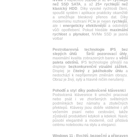
NVMe
s kapacitou
512GB
je až
6× rychlejší
než SSD SATA
, a až
25× rychlejší než
klasický HDD
. Díky vysoké rychlosti čtení,
spouští systém i aplikace prakticky okamžitě
a umožňuje bleskový přenos dat. Díky
modernímu rozhraní PCIe je nejen
rychlejší
,
ale i
energeticky efektivnější
a odolnější
vůči opotřebení. Pokud hledáte
maximální
rychlost
a
plynulost
, NVMe SSD je jasná
volba!
Pestrobarevná technologie IPS bez
slepých úhlů
Širší pozorovací úhly
,
maximální kvalita zobrazených barev a
větší
paleta odstínů.
IPS technologie přináší na
displeje
bezkonkurenční vizuální zážitek.
Displej je
čitelný z jakéhokoliv úhlu
a
nedochází k nepříjemným změnám obrazu.
Obraz je živý, sytý a hlavně ničím nerušený.
Pohodlí a styl díky podsvícené klávesnici
Podsvícená klávesnice ti umožní pracovat
nebo psát i ve zhoršených světelných
podmínkách bez námahy a zbytečných
překlepů. Klávesy jsou dobře viditelné i při
večerním psaní nebo cestování, takže
zůstáváš produktivní kdykoli a kdekoli. Navíc
působí elegantně a moderně, což přidává
celému notebooku na stylu a eleganci.
Windows 11 - Rychlý, bezpečný a připraven