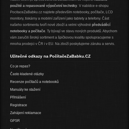
použité a repasované výpočetní techniky
. V nabídce e-shopu
PocitaceZaBabku.cz najdete především notebooky, počítače, LCD
monitory, tiskárny a mobilní zařízení jako tablety a telefony. Část
našeho sortimentu tvoří nové zboží a velmi výhodné
předváděcí
notebooky a počítače
. Ty bývají ve stavu nových produktů. Abychom
vám zaručili široký sortiment a špičkovou kvalitu spolupracujeme s
mnoha prodejci v ČR i v EU. Na zboží poskytujeme záruku a servis.
Užitečné odkazy na PočítačeZaBabku.CZ
Co je repas?
Často kladené otázky
Recenze počítačů a notebooků
Manuály ke stažení
Přihlášení
Registrace
Zahájení reklamace
GPSR