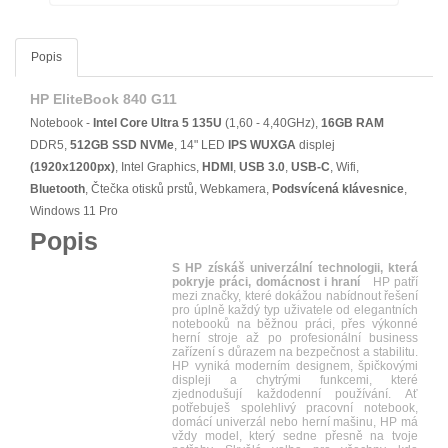
Popis
HP EliteBook 840 G11
Notebook -
Intel Core Ultra 5 135U
(1,60 - 4,40GHz),
16GB RAM
DDR5,
512GB SSD NVMe
, 14" LED
IPS
WUXGA
displej
(1920x1200px)
, Intel Graphics,
HDMI
,
USB 3.0
,
USB-C
, Wifi,
Bluetooth
, Čtečka otisků prstů, Webkamera,
Podsvícená klávesnice
,
Windows 11 Pro
Popis
S HP získáš univerzální technologii, která
pokryje práci, domácnost i hraní
HP patří
mezi značky, které dokážou nabídnout řešení
pro úplně každý typ uživatele od elegantních
notebooků na běžnou práci, přes výkonné
herní stroje až po profesionální business
zařízení s důrazem na bezpečnost a stabilitu.
HP vyniká moderním designem, špičkovými
displeji a chytrými funkcemi, které
zjednodušují každodenní používání. Ať
potřebuješ spolehlivý pracovní notebook,
domácí univerzál nebo herní mašinu, HP má
vždy model, který sedne přesně na tvoje