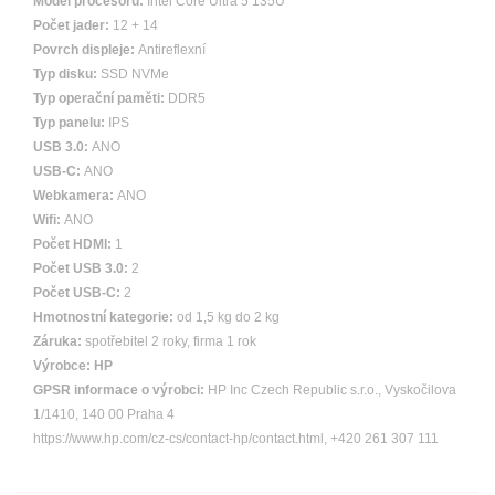
Model procesoru:
Intel Core Ultra 5 135U
Počet jader:
12 + 14
Povrch displeje:
Antireflexní
Typ disku:
SSD NVMe
Typ operační paměti:
DDR5
Typ panelu:
IPS
USB 3.0:
ANO
USB-C:
ANO
Webkamera:
ANO
Wifi:
ANO
Počet HDMI:
1
Počet USB 3.0:
2
Počet USB-C:
2
Hmotnostní kategorie:
od 1,5 kg do 2 kg
Záruka:
spotřebitel 2 roky, firma 1 rok
Výrobce:
HP
GPSR informace o výrobci:
HP Inc Czech Republic s.r.o., Vyskočilova
1/1410, 140 00 Praha 4
https://www.hp.com/cz-cs/contact-hp/contact.html, +420 261 307 111