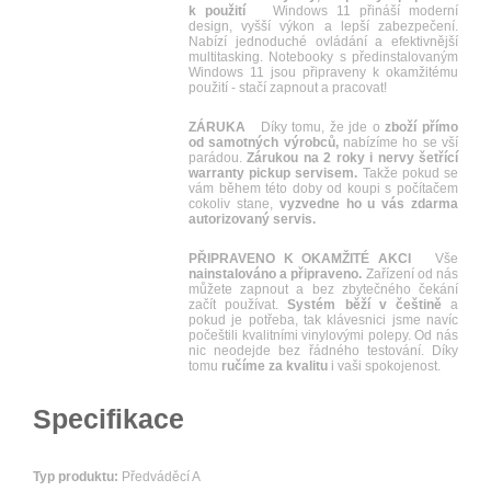
k použití
Windows 11 přináší moderní
design, vyšší výkon a lepší zabezpečení.
Nabízí jednoduché ovládání a efektivnější
multitasking. Notebooky s předinstalovaným
Windows 11 jsou připraveny k okamžitému
použití - stačí zapnout a pracovat!
ZÁRUKA
Díky tomu, že jde o
zboží přímo
od samotných výrobců,
nabízíme ho se vší
parádou.
Zárukou na 2 roky i nervy šetřící
warranty pickup servisem.
Takže pokud se
vám během této doby od koupi s počítačem
cokoliv stane,
vyzvedne ho u vás zdarma
autorizovaný servis.
PŘIPRAVENO K OKAMŽITÉ AKCI
Vše
nainstalováno a připraveno.
Zařízení od nás
můžete zapnout a bez zbytečného čekání
začít používat.
Systém běží v češtině
a
pokud je potřeba, tak klávesnici jsme navíc
počeštili kvalitními vinylovými polepy. Od nás
nic neodejde bez řádného testování. Díky
tomu
ručíme za kvalitu
i vaši spokojenost.
Specifikace
Typ produktu:
Předváděcí A