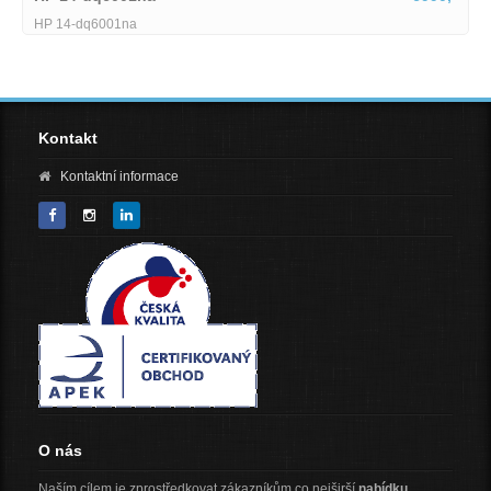
Lenovo IdeaPad Slim 5 15ARP10-1745514
Kontakt
Kontaktní informace
O nás
Naším cílem je zprostředkovat zákazníkům co nejširší
nabídku