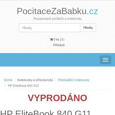
PocitaceZaBabku
.cz
Repasované počítače a notebooky
Hledej
0 ks |
0,-
Přihlásit
Navig
Domů
Notebooky a příslušenství
Předváděcí notebooky
HP EliteBook 840 G11
VYPRODÁNO
HP EliteBook 840 G11