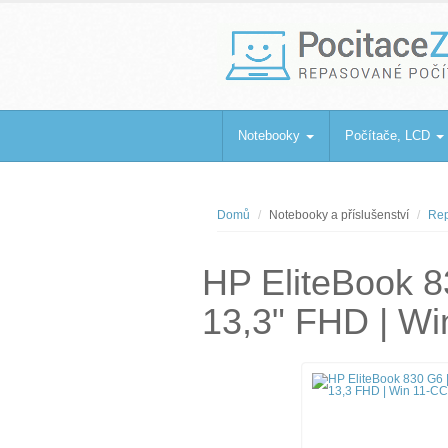
PocitaceZaBa
Repasované počítače a notebooky
Notebooky
Počítače, LCD
Domů
Notebooky a příslušenství
Rep
HP EliteBook 8
13,3" FHD | W