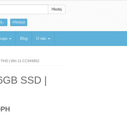
Hledej
|
0,-
Přihlásit
ákupu
Blog
O nás
3" FHD | Win 11-CC949862
56GB SSD |
DPH