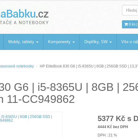
bku
.cz
0 ks 
Mobily, tablety
Komponenty
Doplňky, SW
Vše o n
asované notebooky
HP EliteBook 830 G6 | i5-8365U | 8GB | 256GB SSD | 13,
30 G6 | i5-8365U | 8GB | 2
in 11-CC949862
5377
Kč s 
4444
Kč bez DPH
DPH : 21 %