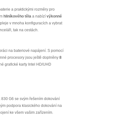
 baterie a praktickými rozměry pro
ím
hliníkového těla
a nabízí
výkonné
spleje v mnoha konfiguracích a vybrat
nceláři, tak na cestách.
 práci na bateriové napájení. S pomocí
onné procesory jsou ještě doplněny
8
ané grafické karty Intel HD/UHD
ok 830 G6 se svým řešením dokování
hým podpora klasického dokování na
ipojení ke všem vašim zařízením.