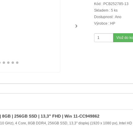
Kód : PCB252785-13
Skladem : 5 ks
Dostupnost : Ano
Výrobce : HP
Vlož do k
 | 8GB | 256GB SSD | 13,3" FHD | Win 11-CC949862
.10 GHz), 4 Core, 8GB DDR4, 256GB SSD, 13,3" displej (1920 x 1080 px), Intel HD