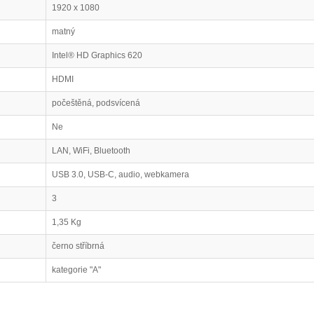
1920 x 1080
matný
Intel® HD Graphics 620
HDMI
počeštěná, podsvícená
Ne
LAN, WiFi, Bluetooth
USB 3.0, USB-C, audio, webkamera
3
1,35 Kg
černo stříbrná
kategorie "A"