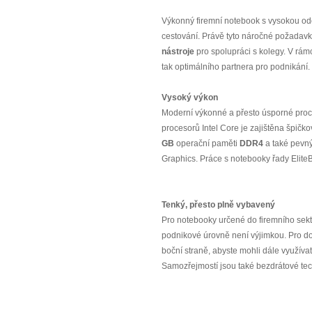
Výkonný firemní notebook s vysokou od
cestování. Právě tyto náročné požadav
nástroje
pro spolupráci s kolegy. V rámc
tak optimálního partnera pro podnikání
Vysoký výkon
Moderní výkonné a přesto úsporné pro
procesorů Intel Core je zajištěna špič
GB
operační paměti
DDR4
a také pevn
Graphics. Práce s notebooky řady EliteB
Tenký, přesto plně vybavený
Pro notebooky určené do firemního sekt
podnikové úrovně není výjimkou. Pro do
boční straně, abyste mohli dále využívat
Samozřejmostí jsou také bezdrátové te