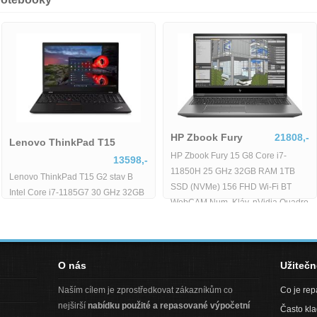
-1618035
Lenovo ThinkPad 
21770,-
Dell Latitude 5480
2889,-
8035
Lenovo ThinkPad T15 G
Dell Latitude 5480
Intel Core i7-1185G7 
Core i3|8GB|128GB|HD
RAM 512GB SSD 156 F
BT WebCAM Windows 11
O nás
Užiteč
Naším cílem je zprostředkovat zákazníkům co
Co je re
nejširší
nabídku použité a repasované výpočetní
Často kl