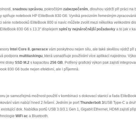
olností,
snadnou správou
, pokročilým
zabezpečením
, dlouhou výdrží při práci na
ky splňuje notebook HP EliteBook 830 G6. Vyniká precizním řemeslným zpracován
i série notebooků EliteBook 800 si navíc můžete zvolit mezi několika velikostmi di
. EliteBook 830 G6 s 13.3" displejem
splní ty nejnáročnější požadavky
a to jak v ka
cesory
Intel Core 8. generace
vám poskytnou nejen sílu, ale také skvělou výdrž při
ková podpora
multitaskingu
, která usnadňuje používání více aplikací najednou. Výk
ými disky
SSD M.2
s kapacitou
256 GB
. Potřený grafický výkon pak zajistí integrov
ook 830 G6 bude nejen efektivní, ale i příjemná.
oru je samozřejmá možnost použití v kombinaci s dokovací stanicí a řada EliteBo
kování vám nabízí hned 2 řešení. Jedním je port
Thunderbolt 3
/USB Type-C a dru
 existující dok. Nabídka portů USB 3.0/3.1 Gen 1, Gigabit Ethernet, HDMI zajistí př
chnologie
WiFi ac
a Bluetooth.