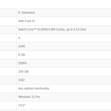
8. Generace
Intel Core i5
Intel® Core™ i5-8365U 6M Cache, up to 4.10 GHz
4
6280
8 GB
DDR4
256 GB
SSD
bez optické mechaniky
Windows 11 Pro
13,3"