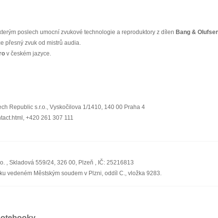
í, kterým poslech umocní zvukové technologie a reproduktory z dílen
Bang & Olufse
e přesný zvuk od mistrů audia.
ro
v českém jazyce.
ch Republic s.r.o., Vyskočilova 1/1410, 140 00 Praha 4
ntact.html, +420 261 307 111
 , Skladová 559/24, 326 00, Plzeň , IČ: 25216813
íku vedeném Městským soudem v Plzni, oddíl C., vložka 9283.
notebooky