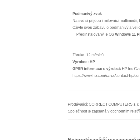
Podmanivý zvuk
Na své si přijdou i milovníci multimédi
Oživte svou zábavu o podmanivý a velic
Předinstalovaný je OS
Windows 11 P
Záruka: 12 měsíců
Výrobce:
HP
GPSR informace o výrobci:
HP Inc Cze
https://www.hp.com/cz-cs/contact-hp/co
Prodávající: CORRECT COMPUTERS s. r. o.
Společnost je zapsaná v obchodním rejstř
Nejprodávanější repasované 