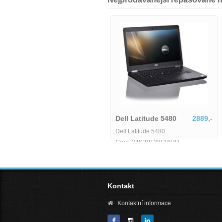
5320,-
Dell Precision 5560
Dell Latitude 5580-MU-1-
IB06155
6425,-
Dell Precision 5560-161
Dell Latitude 5580-MU-1-IB06155
Kontakt
Kontaktní informace