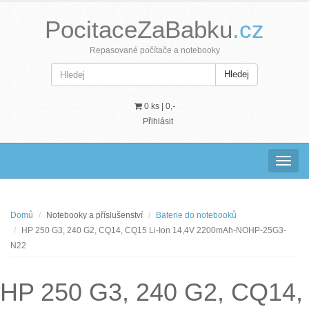
PocitaceZaBabku
.cz
Repasované počítače a notebooky
Hledej
0 ks |
0,-
Přihlásit
Navig
Domů
Notebooky a příslušenství
Baterie do notebooků
HP 250 G3, 240 G2, CQ14, CQ15 Li-Ion 14,4V 2200mAh-NOHP-25G3-
N22
HP 250 G3, 240 G2, CQ14,