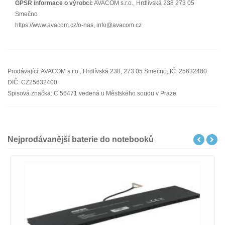
GPSR informace o výrobci:
AVACOM s.r.o., Hrdlívská 238 273 05
Smečno
https://www.avacom.cz/o-nas, info@avacom.cz
Prodávající: AVACOM s.r.o., Hrdlívská 238, 273 05 Smečno, IČ: 25632400
DIČ: CZ25632400
Spisová značka: C 56471 vedená u Městského soudu v Praze
Nejprodávanější baterie do notebooků