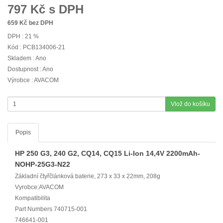
797
Kč s DPH
659
Kč bez DPH
DPH : 21 %
Kód : PCB134006-21
Skladem : Ano
Dostupnost : Ano
Výrobce : AVACOM
Vlož do košíku
Popis
HP 250 G3, 240 G2, CQ14, CQ15 Li-Ion 14,4V 2200mAh-
NOHP-25G3-N22
Základní čtyřčlánková baterie, 273 x 33 x 22mm, 208g
Vyrobce:AVACOM
Kompatibilita
Part Numbers 740715-001
746641-001