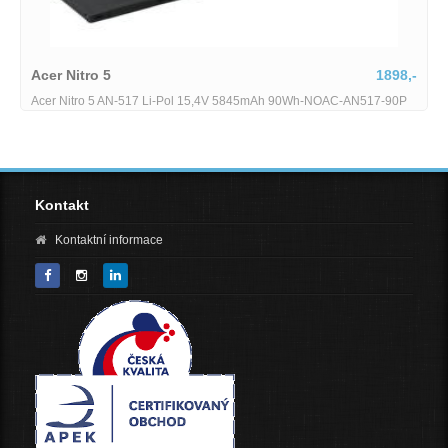
Acer Nitro 5
1898,-
Acer Nitro 5 AN-517 Li-Pol 15,4V 5845mAh 90Wh-NOAC-AN517-90P
Kontakt
Kontaktní informace