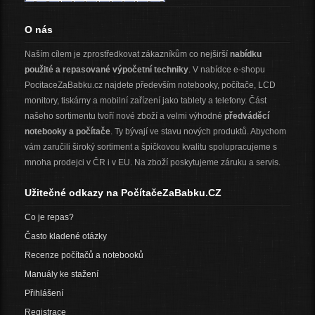
O nás
Naším cílem je zprostředkovat zákazníkům co nejširší
nabídku
použité a repasované výpočetní techniky
. V nabídce e-shopu
PocitaceZaBabku.cz najdete především notebooky, počítače, LCD
monitory, tiskárny a mobilní zařízení jako tablety a telefony. Část
našeho sortimentu tvoří nové zboží a velmi výhodné
předváděcí
notebooky a počítače
. Ty bývají ve stavu nových produktů. Abychom
vám zaručili široký sortiment a špičkovou kvalitu spolupracujeme s
mnoha prodejci v ČR i v EU. Na zboží poskytujeme záruku a servis.
Užitečné odkazy na PočítačeZaBabku.CZ
Co je repas?
Často kladené otázky
Recenze počítačů a notebooků
Manuály ke stažení
Přihlášení
Registrace