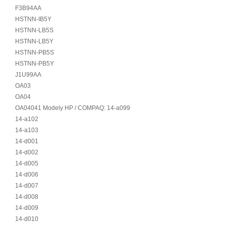
F3B94AA
HSTNN-IB5Y
HSTNN-LB5S
HSTNN-LB5Y
HSTNN-PB5S
HSTNN-PB5Y
J1U99AA
OA03
OA04
OA04041 Modely HP / COMPAQ: 14-a099
14-a102
14-a103
14-d001
14-d002
14-d005
14-d006
14-d007
14-d008
14-d009
14-d010