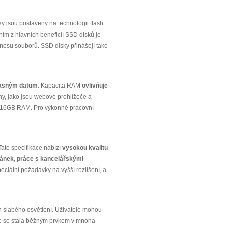
ky jsou postaveny na technologii flash
ním z hlavních beneficíí SSD disků je
enosu souborů. SSD disky přinášejí také
časným datům
. Kapacita RAM
ovlivňuje
y, jako jsou webové prohlížeče a
eno 16GB RAM. Pro výkonné pracovní
Tato specifikace nabízí
vysokou kvalitu
ránek
,
práce s kancelářskými
peciální požadavky na vyšší rozlišení, a
 slabého osvětlení. Uživatelé mohou
ice se stala běžným prvkem v mnoha