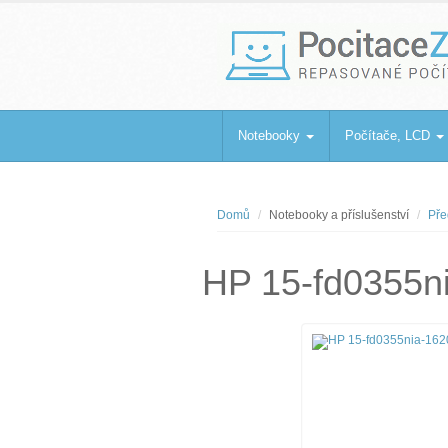
PocitaceZaBa
Repasované počítače a notebooky
Notebooky
Počítače, LCD
Domů
Notebooky a příslušenství
Pře
HP 15-fd0355n