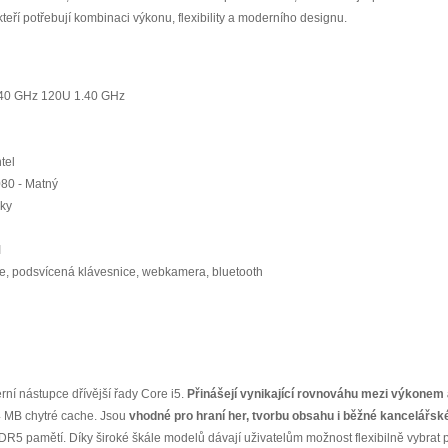
teří potřebují kombinaci výkonu, flexibility a moderního designu.
1.40 GHz 120U 1.40 GHz
ntel
80 - Matný
iky
I
e, podsvícená klávesnice, webkamera, bluetooth
rní nástupce dřívější řady Core i5.
Přinášejí vynikající rovnováhu mezi výkonem
4 MB chytré cache. Jsou
vhodné pro hraní her, tvorbu obsahu i běžné kancelářs
 pamětí. Díky široké škále modelů dávají uživatelům možnost flexibilně vybrat p