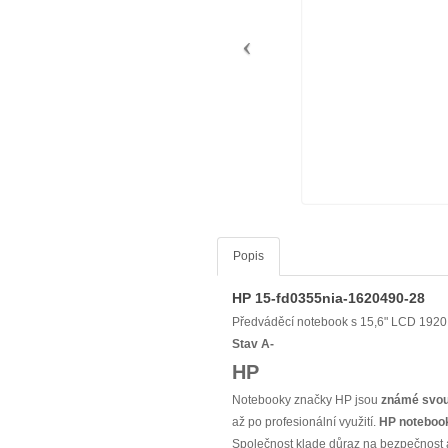
Popis
HP 15-fd0355nia-1620490-28
Předváděcí notebook s 15,6" LCD 1920 x
Stav A-
HP
Notebooky značky HP jsou
známé svou 
až po profesionální využití.
HP notebook
Společnost klade důraz na bezpečnost a k