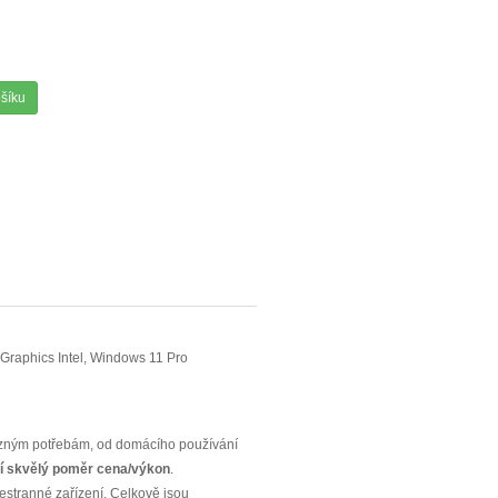
ošíku
Graphics Intel, Windows 11 Pro
různým potřebám, od domácího používání
jí skvělý poměr cena/výkon
.
všestranné zařízení. Celkově jsou