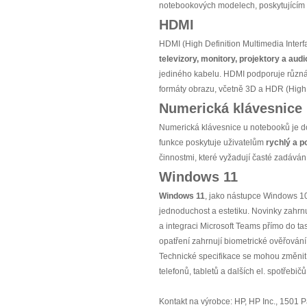
notebookových modelech, poskytujícím nej
HDMI
HDMI (High Definition Multimedia Interf
televizory, monitory, projektory a audi
jediného kabelu. HDMI podporuje různá 
formáty obrazu, včetně 3D a HDR (High
Numerická klávesnice
Numerická klávesnice u notebooků je d
funkce poskytuje uživatelům
rychlý a 
činnostmi, které vyžadují časté zadávání
Windows 11
Windows 11
, jako nástupce Windows 10
jednoduchost a estetiku. Novinky zahrn
a integraci Microsoft Teams přímo do ta
opatření zahrnují biometrické ověřován
Technické specifikace se mohou změnit 
telefonů, tabletů a dalších el. spotřebi
Kontakt na výrobce: HP, HP Inc., 1501 