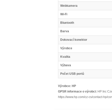
Webkamera
Wi-Fi
Bluetooth
Barva
Dokovací konektor
Výrobce
Kvalita
Výbava
Počet USB portů
Výrobce:
HP
GPSR informace o výrobci:
HP Inc Cze
https://www.hp.com/cz-cs/contact-hp/co