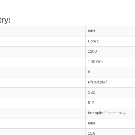
ry:
Intel
Core 5
120U
1.40 GHz
8
Předváděcí
SSD
512
bez optické mechaniky
Intel
15,6