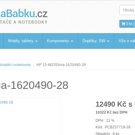
bku
.cz
0 ks 
Mobily, tablety
Komponenty
Doplňky, SW
Vše o n
dváděcí notebooky
HP 15-fd0355nia-1620490-28
ia-1620490-28
12490
Kč s
10322
Kč bez DPH
DPH : 21 %
Kód : PCB237719-28
Skladem : 6 ks