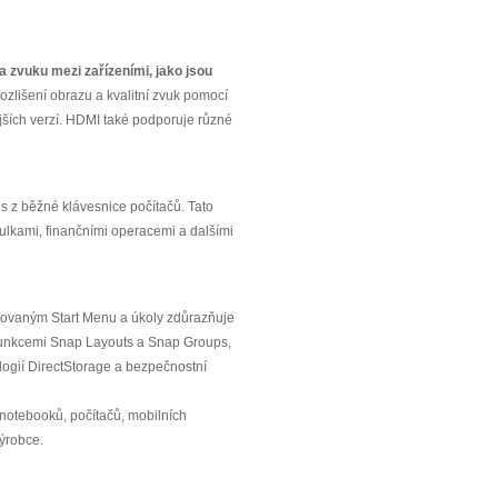
 a zvuku mezi zařízeními, jako jsou
ozlišení obrazu a kvalitní zvuk pomocí
jších verzí. HDMI také podporuje různé
 z běžné klávesnice počítačů. Tato
bulkami, finančními operacemi a dalšími
trovaným Start Menu a úkoly zdůrazňuje
s funkcemi Snap Layouts a Snap Groups,
logií DirectStorage a bezpečnostní
notebooků, počítačů, mobilních
výrobce.