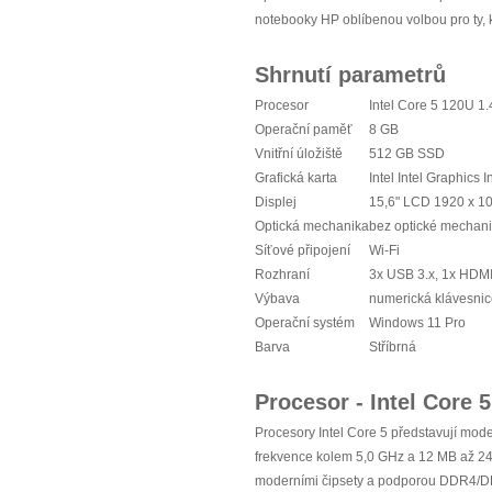
notebooky HP oblíbenou volbou pro ty, k
Shrnutí parametrů
Procesor
Intel Core 5 120U 
Operační paměť
8 GB
Vnitřní úložiště
512 GB SSD
Grafická karta
Intel Intel Graphics I
Displej
15,6" LCD 1920 x 10
Optická mechanika
bez optické mechan
Síťové připojení
Wi-Fi
Rozhraní
3x USB 3.x, 1x HDM
Výbava
numerická klávesnic
Operační systém
Windows 11 Pro
Barva
Stříbrná
Procesor - Intel Core 5
Procesory Intel Core 5 představují mode
frekvence kolem 5,0 GHz a 12 MB až 2
moderními čipsety a podporou DDR4/DDR5