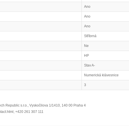
Ano
Ano
Ano
Stříbrná
Ne
HP
Stav A-
Numerická klávesnice
3
ch Republic s.r.o., Vyskočilova 1/1410, 140 00 Praha 4
ntact.html, +420 261 307 111