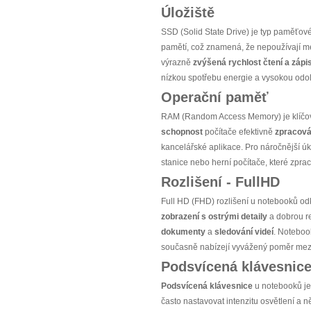
Úložiště
SSD (Solid State Drive) je typ paměťové
pamětí, což znamená, že nepoužívají m
výrazně
zvýšená rychlost čtení a zápi
nízkou spotřebu energie a vysokou odoln
Operační paměť
RAM (Random Access Memory) je klíčov
schopnost
počítače efektivně
zpracová
kancelářské aplikace. Pro náročnější ú
stanice nebo herní počítače, které zpra
Rozlišení - FullHD
Full HD (FHD) rozlišení u notebooků o
zobrazení s ostrými detaily
a dobrou r
dokumenty
a
sledování videí
. Notebook
současně nabízejí vyvážený poměr mezi
Podsvícená klávesnic
Podsvícená klávesnice
u notebooků je
často nastavovat intenzitu osvětlení a