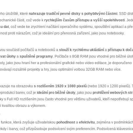
ho úložiště, které
nahrazuje tradiční pevné disky s pohyblivými částmi
. SSD dis
echanické části, což vede k
rychlejším časům přístupu a vyšší spolehlivosti
. Jed
su dat
, což vede ke zrychlení načítání operačního systému, spouštění aplikací a př
ost proti nárazům, což je ideální pro přenosná zařízení, jako jsou notebooky.
ou součástí počítačů a notebooků a
slouží k rychlému ukládání
a
přístupu k do
vat úlohy
a
spuštěné programy
. Počítače s 8GB RAM jsou vhodné pro běžné úloh
koly, jako jsou hraní her a profesionální grafické nebo video editace, je doporuč
covávají rozsáhlé projekty a hry, jsou optimální volbou 32GB RAM nebo více.
dkazuje na obrazovku
s rozlišením 1920 x 1080 pixelů
(nebo 1920 x 1200 pixelů). 
eprodukcí barev, což je
ideální pro běžné úkoly
, jako jsou
prohlížení webových st
y s Full HD rozlišením jsou často vhodné pro většinu uživatelů, kteří nepotřebují s
 kvalitou obrazu a výkonem.
e
 funkce, která zvyšuje uživatelskou
pohodlnost
a
efektivitu
, zejména v podmínkách
 někdy i barvy, což přizpůsobuje podsvícení svým preferencím. Podsvícená klávesn