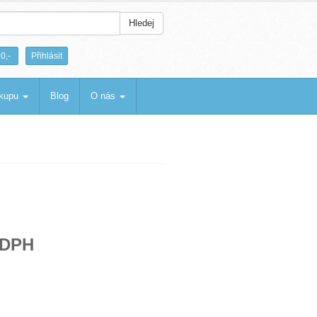
Hledej
|
0,-
Přihlásit
ákupu
Blog
O nás
 DPH