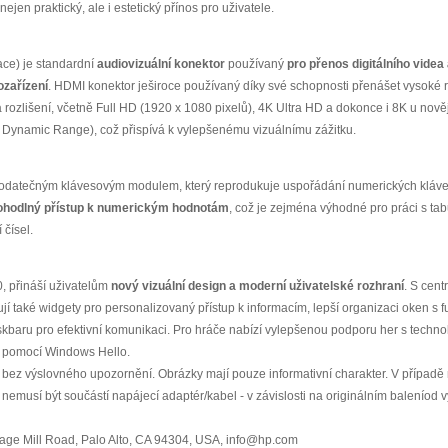
en praktický, ale i estetický přínos pro uživatele.
ace) je standardní
audiovizuální konektor
používaný
pro přenos digitálního videa
ozařízení
. HDMI konektor ješiroce používaný díky své schopnosti přenášet vysoké r
rozlišení, včetně Full HD (1920 x 1080 pixelů), 4K Ultra HD a dokonce i 8K u nově
 Dynamic Range), což přispívá k vylepšenému vizuálnímu zážitku.
odatečným klávesovým modulem, který reprodukuje uspořádání numerických kláves
pohodlný přístup k numerickým hodnotám
, což je zejména výhodné pro práci s ta
 čísel.
, přináší uživatelům
nový vizuální design a moderní uživatelské rozhraní
. S cen
ují také widgety pro personalizovaný přístup k informacím, lepší organizaci oken 
skbaru pro efektivní komunikaci. Pro hráče nabízí vylepšenou podporu her s techno
í pomocí Windows Hello.
bez výslovného upozornění. Obrázky mají pouze informativní charakter. V případě 
čů nemusí být součástí napájecí adaptér/kabel - v závislosti na originálním baleníod 
Page Mill Road, Palo Alto, CA 94304, USA, info@hp.com