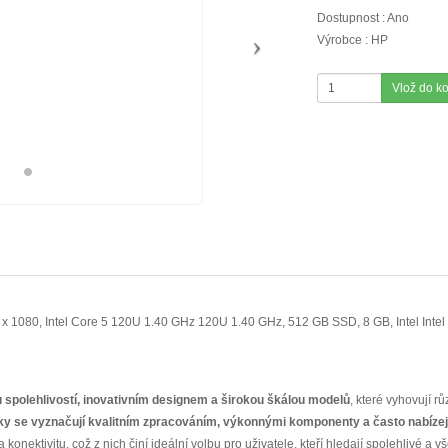
Dostupnost : Ano
Výrobce : HP
Vlož do k
 1080, Intel Core 5 120U 1.40 GHz 120U 1.40 GHz, 512 GB SSD, 8 GB, Intel Intel 
spolehlivostí, inovativním designem a širokou škálou modelů
, které vyhovují 
y se vyznačují kvalitním zpracováním, výkonnými komponenty a často nabíze
onektivitu, což z nich činí ideální volbu pro uživatele, kteří hledají spolehlivé a 