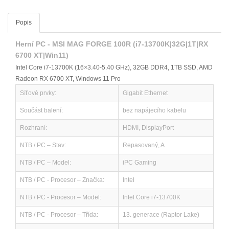
Popis
Herní PC - MSI MAG FORGE 100R (i7-13700K|32G|1T|RX
6700 XT|Win11)
Intel Core i7-13700K (16×3.40-5.40 GHz), 32GB DDR4, 1TB SSD, AMD
Radeon RX 6700 XT, Windows 11 Pro
Síťové prvky:
Gigabit Ethernet
Součást balení:
bez napájecího kabelu
Rozhraní:
HDMI, DisplayPort
NTB / PC – Stav:
Repasovaný, A
NTB / PC – Model:
iPC Gaming
NTB / PC - Procesor – Značka:
Intel
NTB / PC - Procesor – Model:
Intel Core i7-13700K
NTB / PC - Procesor – Třída:
13. generace (Raptor Lake)