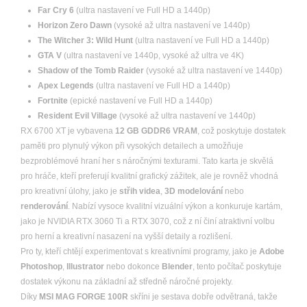
Far Cry 6
(ultra nastavení ve Full HD a 1440p)
Horizon Zero Dawn
(vysoké až ultra nastavení ve 1440p)
The Witcher 3: Wild Hunt
(ultra nastavení ve Full HD a 1440p)
GTA V
(ultra nastavení ve 1440p, vysoké až ultra ve 4K)
Shadow of the Tomb Raider
(vysoké až ultra nastavení ve 1440p)
Apex Legends
(ultra nastavení ve Full HD a 1440p)
Fortnite
(epické nastavení ve Full HD a 1440p)
Resident Evil Village
(vysoké až ultra nastavení ve 1440p)
RX 6700 XT je vybavena
12 GB GDDR6 VRAM
, což poskytuje dostatek
paměti pro plynulý výkon při vysokých detailech a umožňuje
bezproblémové hraní her s náročnými texturami. Tato karta je skvělá
pro hráče, kteří preferují kvalitní grafický zážitek, ale je rovněž vhodná
pro kreativní úlohy, jako je
střih videa
,
3D modelování
nebo
renderování
. Nabízí vysoce kvalitní vizuální výkon a konkuruje kartám,
jako je NVIDIA RTX 3060 Ti a RTX 3070, což z ní činí atraktivní volbu
pro herní a kreativní nasazení na vyšší detaily a rozlišení.
Pro ty, kteří chtějí experimentovat s kreativními programy, jako je
Adobe
Photoshop
,
Illustrator
nebo dokonce
Blender
, tento počítač poskytuje
dostatek výkonu na základní až středně náročné projekty.
Díky
MSI MAG FORGE 100R
skříni je sestava dobře odvětraná, takže