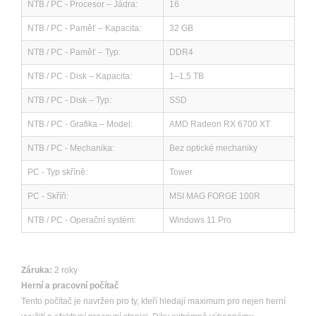
NTB / PC - Procesor – Jádra:
16
NTB / PC - Paměť – Kapacita:
32 GB
NTB / PC - Paměť – Typ:
DDR4
NTB / PC - Disk – Kapacita:
1–1,5 TB
NTB / PC - Disk – Typ:
SSD
NTB / PC - Grafika – Model:
AMD Radeon RX 6700 XT
NTB / PC - Mechanika:
Bez optické mechaniky
PC - Typ skříně:
Tower
PC - Skříň:
MSI MAG FORGE 100R
NTB / PC - Operační systém:
Windows 11 Pro
Záruka:
2 roky
Herní a pracovní počítač
Tento počítač je navržen pro ty, kteří hledají maximum pro nejen herní