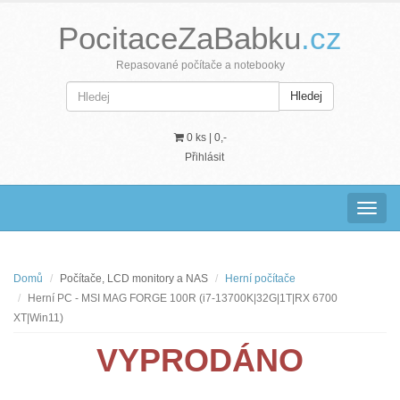
PocitaceZaBabku
.cz
Repasované počítače a notebooky
Hledej
0 ks |
0,-
Přihlásit
Navig
Domů
Počítače, LCD monitory a NAS
Herní počítače
Herní PC - MSI MAG FORGE 100R (i7-13700K|32G|1T|RX 6700
XT|Win11)
VYPRODÁNO