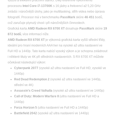
využití a efektivní pracovní stanici. Díky extrémně výkonnému
procesoru
Intel Core i7-13700K
s 16 jádry a frekvencí až 5,20 GHz
zvládá i náročnější úlohy, jako je multitasking, střih videa nebo úprava
fotografií. Procesor má v benchmarku
PassMark
skóre
46 451
bodů,
což zaručuje plynulý chod i při náročnějších činnostech.
Grafická karta
AMD Radeon RX 6700 XT
dosahuje
PassMark
skóre
19
872 bodů
, více informací níže.
AMD Radeon RX 6700 XT
je výkonná grafická karta vyšší střední třídy,
ideální pro hraní moderních AAA her na vysoké až ultra nastavení ve
Full HD a 1440p. Tato karta nabízí vysoký výkon a je schopna zvládnout
i některé tituly ve 4K při středních nastaveních. S RX 6700 XT můžete
očekávat následující výkon:
Cyberpunk 2077
(vysoké až ultra nastavení ve Full HD, vysoké ve
1440p)
Red Dead Redemption 2
(vysoké až ultra nastavení ve 1440p,
střední ve 4K)
Assassin's Creed Valhalla
(vysoké až ultra nastavení ve 1440p)
Call of Duty: Modern Warfare II
(ultra nastavení ve Full HD a
1440p)
Forza Horizon 5
(ultra nastavení ve Full HD a 1440p)
Battlefield 2042
(vysoké až ultra nastavení ve 1440p)