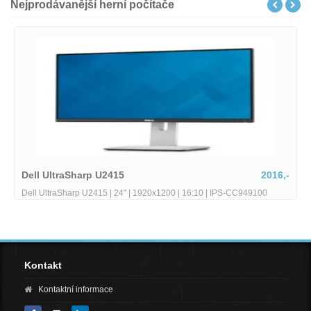
Nejprodávanější herní počítače
2016,-
Lenovo ThinkPad T14
 | 16:10 | IPS-CC949100
Lenovo ThinkPad T14 Gen2 stav B Core i5-1
RAM 256GB SSD 14 FHD Wi-Fi BT WebCAM Wi
Kontakt
Kontaktní informace