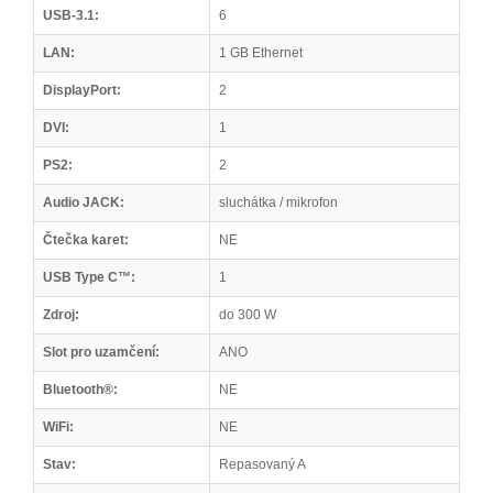
USB-3.1:
6
LAN:
1 GB Ethernet
DisplayPort:
2
DVI:
1
PS2:
2
Audio JACK:
sluchátka / mikrofon
Čtečka karet:
NE
USB Type C™:
1
Zdroj:
do 300 W
Slot pro uzamčení:
ANO
Bluetooth®:
NE
WiFi:
NE
Stav:
Repasovaný A