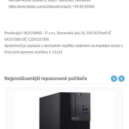
van-der-Rohe-Strasse 8, 80807 München, Německo
https://www.fujitsu.com/cz/about/contact/, +49 89 62060
Prodávající: NEXTWIND - IT s.r.o, Slovanská alej 24, 326 00 Plzeň IČ
04107306 DIČ CZ04107306
Společnost je zapsaná v obchodním rejstříku vedeném na krajském soudu v
Plzni pod spisovou značkou C 31222
Nejprodávanější repasované počítače