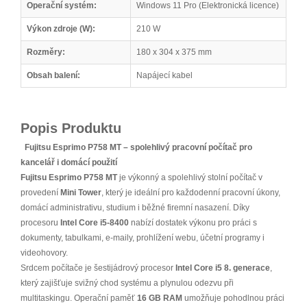
Operační systém:
Windows 11 Pro (Elektronická licence)
Výkon zdroje (W):
210 W
Rozměry:
180 x 304 x 375 mm
Obsah balení:
Napájecí kabel
Popis Produktu
Fujitsu Esprimo P758 MT – spolehlivý pracovní počítač pro
kancelář i domácí použití
Fujitsu Esprimo P758 MT
je výkonný a spolehlivý stolní počítač v
provedení
Mini Tower
, který je ideální pro každodenní pracovní úkony,
domácí administrativu, studium i běžné firemní nasazení. Díky
procesoru
Intel Core i5-8400
nabízí dostatek výkonu pro práci s
dokumenty, tabulkami, e-maily, prohlížení webu, účetní programy i
videohovory.
Srdcem počítače je šestijádrový procesor
Intel Core i5 8. generace
,
který zajišťuje svižný chod systému a plynulou odezvu při
multitaskingu. Operační paměť
16 GB RAM
umožňuje pohodlnou práci