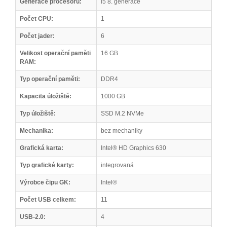
Generace procesoru:
i5 8. generace
Počet CPU:
1
Počet jader:
6
Velikost operační paměti
16 GB
RAM:
Typ operační paměti:
DDR4
Kapacita úložiště:
1000 GB
Typ úložiště:
SSD M.2 NVMe
Mechanika:
bez mechaniky
Grafická karta:
Intel® HD Graphics 630
Typ grafické karty:
integrovaná
Výrobce čipu GK:
Intel®
Počet USB celkem:
11
USB-2.0:
4