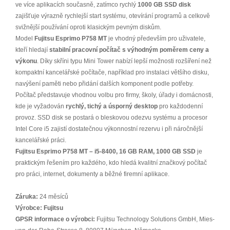
ve více aplikacích současně, zatímco rychlý
1000 GB SSD disk
zajišťuje výrazně rychlejší start systému, otevírání programů a celkově
svižnější používání oproti klasickým pevným diskům.
Model
Fujitsu Esprimo P758 MT
je vhodný především pro uživatele,
kteří hledají
stabilní pracovní počítač s výhodným poměrem ceny a
výkonu
. Díky skříni typu Mini Tower nabízí lepší možnosti rozšíření než
kompaktní kancelářské počítače, například pro instalaci většího disku,
navýšení paměti nebo přidání dalších komponent podle potřeby.
Počítač představuje vhodnou volbu pro firmy, školy, úřady i domácnosti,
kde je vyžadován
rychlý, tichý a úsporný desktop
pro každodenní
provoz. SSD disk se postará o bleskovou odezvu systému a procesor
Intel Core i5 zajistí dostatečnou výkonnostní rezervu i při náročnější
kancelářské práci.
Fujitsu Esprimo P758 MT – i5-8400, 16 GB RAM, 1000 GB SSD
je
praktickým řešením pro každého, kdo hledá kvalitní značkový počítač
pro práci, internet, dokumenty a běžné firemní aplikace.
Záruka:
24 měsíců
Výrobce:
Fujitsu
GPSR informace o výrobci:
Fujitsu Technology Solutions GmbH, Mies-