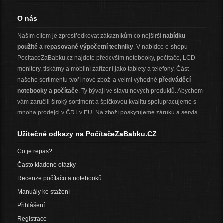
O nás
Naším cílem je zprostředkovat zákazníkům co nejširší
nabídku
použité a repasované výpočetní techniky
. V nabídce e-shopu
PocitaceZaBabku.cz najdete především notebooky, počítače, LCD
monitory, tiskárny a mobilní zařízení jako tablety a telefony. Část
našeho sortimentu tvoří nové zboží a velmi výhodné
předváděcí
notebooky a počítače
. Ty bývají ve stavu nových produktů. Abychom
vám zaručili široký sortiment a špičkovou kvalitu spolupracujeme s
mnoha prodejci v ČR i v EU. Na zboží poskytujeme záruku a servis.
Užitečné odkazy na PočítačeZaBabku.CZ
Co je repas?
Často kladené otázky
Recenze počítačů a notebooků
Manuály ke stažení
Přihlášení
Registrace