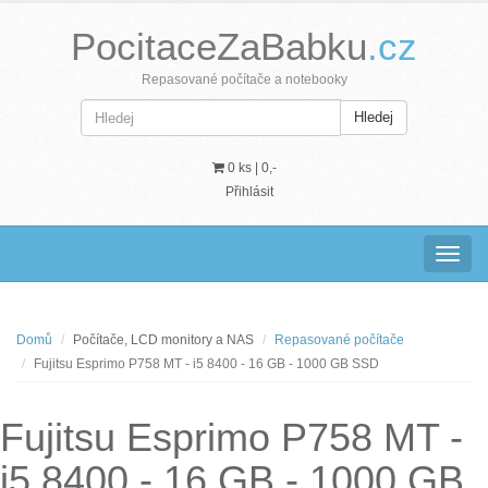
PocitaceZaBabku
.cz
Repasované počítače a notebooky
Hledej
0 ks |
0,-
Přihlásit
Navig
Domů
Počítače, LCD monitory a NAS
Repasované počítače
Fujitsu Esprimo P758 MT - i5 8400 - 16 GB - 1000 GB SSD
Fujitsu Esprimo P758 MT -
i5 8400 - 16 GB - 1000 GB