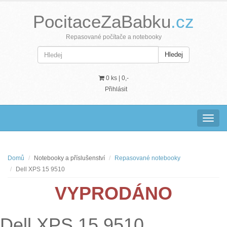
PocitaceZaBabku
.cz
Repasované počítače a notebooky
Hledej
0 ks |
0,-
Přihlásit
Navig
Domů
Notebooky a příslušenství
Repasované notebooky
Dell XPS 15 9510
VYPRODÁNO
Dell XPS 15 9510