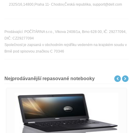
2325/16,14800,Praha 11- Chodov,Česká republika, support@dell.com
Prodávající: POČÍTÁRNA s.r.o., Vlkova 2408/1a, Brno 628 00, IČ: 29277094,
DIČ: CZ29277094
Společnost je zapsaná v obchodním rejstříku vedeném na krajském soudu v
Brně pod spisovou značkou C 70346
Nejprodávanější repasované notebooky