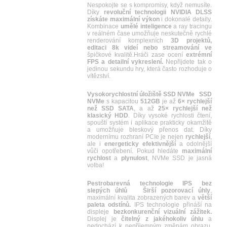
Nespokojte se s kompromisy, když nemusíte.
Díky
revoluční technologii NVIDIA DLSS
získáte maximální výkon
i dokonalé detaily.
Kombinace
umělé inteligence
a ray tracingu
v reálném čase umožňuje neskutečně rychlé
renderování komplexních
3D projektů,
editaci 8k videí nebo streamování ve
špičkové kvalitě.Hráči zase ocení
extrémní
FPS a detailní vykreslení.
Nepřijdete tak o
jedinou sekundu hry, která často rozhoduje o
vítězství.
Vysokorychlostní úložiště SSD NVMe
SSD
NVMe
s kapacitou
512GB
je až
6× rychlejší
než SSD SATA
, a až
25× rychlejší než
klasický HDD
. Díky vysoké rychlosti čtení,
spouští systém i aplikace prakticky okamžitě
a umožňuje bleskový přenos dat. Díky
modernímu rozhraní PCIe je nejen
rychlejší
,
ale i
energeticky efektivnější
a odolnější
vůči opotřebení. Pokud hledáte
maximální
rychlost
a
plynulost
, NVMe SSD je jasná
volba!
Pestrobarevná technologie IPS bez
slepých úhlů
Širší pozorovací úhly
,
maximální kvalita zobrazených barev a
větší
paleta odstínů.
IPS technologie přináší na
displeje
bezkonkurenční vizuální zážitek.
Displej je
čitelný z jakéhokoliv úhlu
a
nedochází k nepříjemným změnám obrazu.