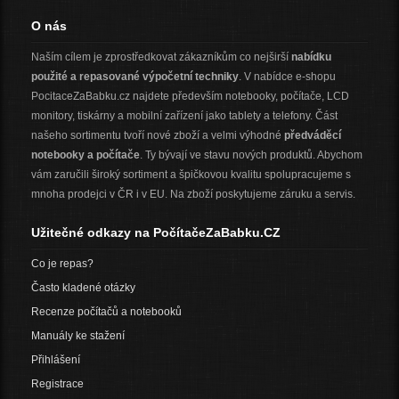
O nás
Naším cílem je zprostředkovat zákazníkům co nejširší
nabídku
použité a repasované výpočetní techniky
. V nabídce e-shopu
PocitaceZaBabku.cz najdete především notebooky, počítače, LCD
monitory, tiskárny a mobilní zařízení jako tablety a telefony. Část
našeho sortimentu tvoří nové zboží a velmi výhodné
předváděcí
notebooky a počítače
. Ty bývají ve stavu nových produktů. Abychom
vám zaručili široký sortiment a špičkovou kvalitu spolupracujeme s
mnoha prodejci v ČR i v EU. Na zboží poskytujeme záruku a servis.
Užitečné odkazy na PočítačeZaBabku.CZ
Co je repas?
Často kladené otázky
Recenze počítačů a notebooků
Manuály ke stažení
Přihlášení
Registrace