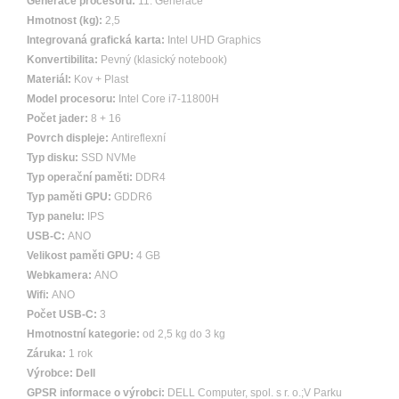
Generace procesoru:
11. Generace
Hmotnost (kg):
2,5
Integrovaná grafická karta:
Intel UHD Graphics
Konvertibilita:
Pevný (klasický notebook)
Materiál:
Kov + Plast
Model procesoru:
Intel Core i7-11800H
Počet jader:
8 + 16
Povrch displeje:
Antireflexní
Typ disku:
SSD NVMe
Typ operační paměti:
DDR4
Typ paměti GPU:
GDDR6
Typ panelu:
IPS
USB-C:
ANO
Velikost paměti GPU:
4 GB
Webkamera:
ANO
Wifi:
ANO
Počet USB-C:
3
Hmotnostní kategorie:
od 2,5 kg do 3 kg
Záruka:
1 rok
Výrobce:
Dell
GPSR informace o výrobci:
DELL Computer, spol. s r. o.;V Parku