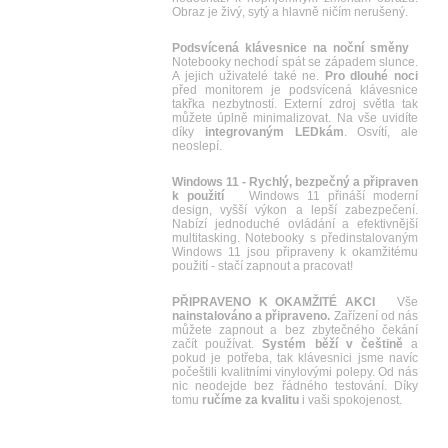
Obraz je živý, sytý a hlavně ničím nerušený.
Podsvícená klávesnice na noční směny
Notebooky nechodí spát se západem slunce.
A jejich uživatelé také ne.
Pro dlouhé noci
před monitorem je podsvícená klávesnice
takřka nezbytností. Externí zdroj světla tak
můžete úplně minimalizovat. Na vše uvidíte
díky
integrovaným LEDkám
. Osvítí, ale
neoslepí.
Windows 11 - Rychlý, bezpečný a připraven
k použití
Windows 11 přináší moderní
design, vyšší výkon a lepší zabezpečení.
Nabízí jednoduché ovládání a efektivnější
multitasking. Notebooky s předinstalovaným
Windows 11 jsou připraveny k okamžitému
použití - stačí zapnout a pracovat!
PŘIPRAVENO K OKAMŽITÉ AKCI
Vše
nainstalováno a připraveno.
Zařízení od nás
můžete zapnout a bez zbytečného čekání
začít používat.
Systém běží v češtině
a
pokud je potřeba, tak klávesnici jsme navíc
počeštili kvalitními vinylovými polepy. Od nás
nic neodejde bez řádného testování. Díky
tomu
ručíme za kvalitu
i vaši spokojenost.