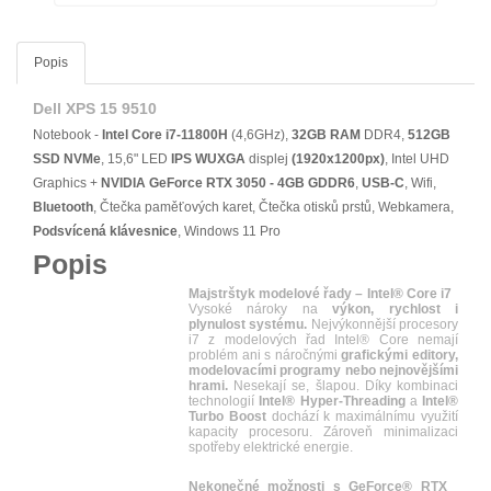
Popis
Dell XPS 15 9510
Notebook -
Intel Core i7-11800H
(4,6GHz),
32GB RAM
DDR4,
512GB
SSD NVMe
, 15,6" LED
IPS
WUXGA
displej
(1920x1200px)
, Intel UHD
Graphics +
NVIDIA GeForce RTX 3050 - 4GB GDDR6
,
USB-C
, Wifi,
Bluetooth
, Čtečka paměťových karet, Čtečka otisků prstů, Webkamera,
Podsvícená klávesnice
, Windows 11 Pro
Popis
Majstrštyk modelové řady – Intel® Core i7
Vysoké nároky na
výkon, rychlost i
plynulost systému.
Nejvýkonnější procesory
i7 z modelových řad Intel® Core nemají
problém ani s náročnými
grafickými editory,
modelovacími programy nebo nejnovějšími
hrami.
Nesekají se, šlapou. Díky kombinaci
technologií
Intel® Hyper-Threading
a
Intel®
Turbo Boost
dochází k maximálnímu využití
kapacity procesoru. Zároveň minimalizaci
spotřeby elektrické energie.
Nekonečné možnosti s GeForce® RTX