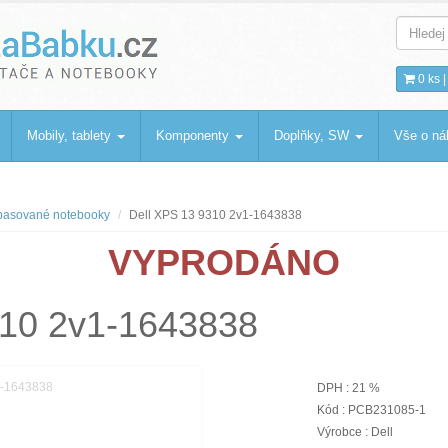
bku
.cz
0 ks 
Mobily, tablety
Komponenty
Doplňky, SW
Vše o n
asované notebooky
Dell XPS 13 9310 2v1-1643838
VYPRODÁNO
310 2v1-1643838
DPH : 21 %
Kód : PCB231085-1
Výrobce : Dell