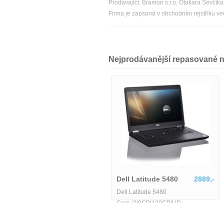
Prodávající: Bramon s.r.o, Otakara Ševčí
Firma je zapsaná v obchodním rejstříku v
Nejprodávanější repasované 
Dell Latitude 5580-MU-1-
IB06155
6425,-
Dell Latitude 5480
2889,-
Dell Latitude 5580-MU-1-IB06155
Dell Latitude 5480
Core i3|8GB|128GB|HD