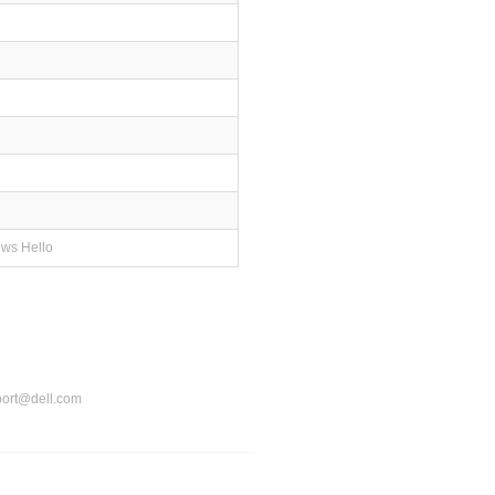
ows Hello
port@dell.com