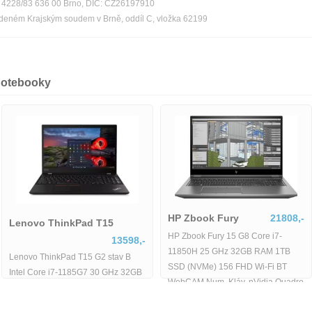
ka 4228/83 636 00 Brno, DIČ: CZ26197910
edeném Krajským soudem v Brně, oddíl C, vložka 62199
notebooky
HP Zbook Fury
21808,-
Lenovo ThinkPad T15
HP Zbook Fury 15 G8 Core i7-
13598,-
11850H 25 GHz 32GB RAM 1TB
Lenovo ThinkPad T15 G2 stav B
SSD (NVMe) 156 FHD Wi-Fi BT
Intel Core i7-1185G7 30 GHz 32GB
WebCAM Num. Kláv. nVidia Quadro
RAM 512GB SSD 156 FHD Wi-Fi
RTX
BT WebCAM Windows 11 Pro -