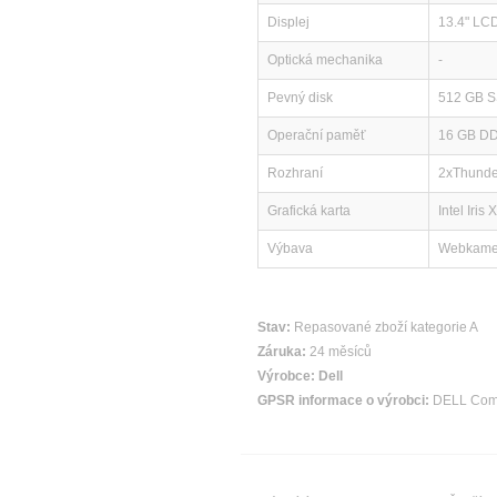
Displej
13.4" LCD
Optická mechanika
-
Pevný disk
512 GB 
Operační paměť
16 GB D
Rozhraní
2xThunde
Grafická karta
Intel Iris
Výbava
Webkamera
Stav:
Repasované zboží kategorie A
Záruka:
24 měsíců
Výrobce:
Dell
GPSR informace o výrobci:
DELL Compu