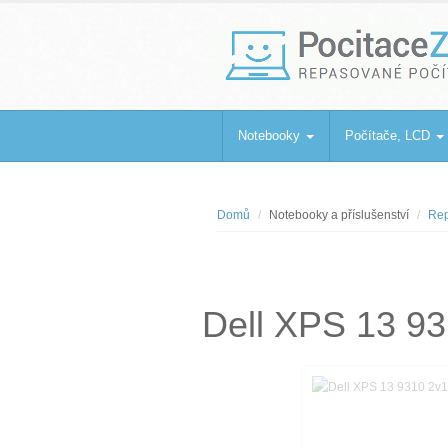
PocitaceZaBa
Repasované počítače a notebooky
Notebooky
Počítače, LCD
Domů
Notebooky a příslušenství
Rep
Dell XPS 13 9