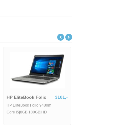
HP EliteBook Folio
3101,-
HP EliteBook Folio 9480m
Core i5|8GB|180GB|HD+