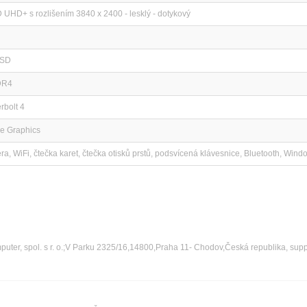
 UHD+ s rozlišením 3840 x 2400 - lesklý - dotykový
SSD
DR4
rbolt 4
 Xe Graphics
, WiFi, čtečka karet, čtečka otisků prstů, podsvícená klávesnice, Bluetooth, Wind
ter, spol. s r. o.;V Parku 2325/16,14800,Praha 11- Chodov,Česká republika, sup