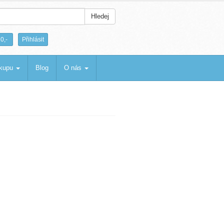
Hledej
|
0,-
Přihlásit
ákupu
Blog
O nás