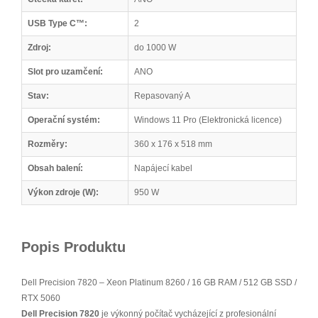
USB Type C™:
2
Zdroj:
do 1000 W
Slot pro uzamčení:
ANO
Stav:
Repasovaný A
Operační systém:
Windows 11 Pro (Elektronická licence)
Rozměry:
360 x 176 x 518 mm
Obsah balení:
Napájecí kabel
Výkon zdroje (W):
950 W
Popis Produktu
Dell Precision 7820 – Xeon Platinum 8260 / 16 GB RAM / 512 GB SSD /
RTX 5060
Dell Precision 7820
je výkonný počítač vycházející z profesionální