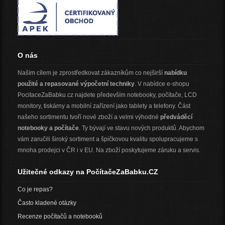
O nás
Naším cílem je zprostředkovat zákazníkům co nejširší
nabídku
použité a repasované výpočetní techniky
. V nabídce e-shopu
PocitaceZaBabku.cz najdete především notebooky, počítače, LCD
monitory, tiskárny a mobilní zařízení jako tablety a telefony. Část
našeho sortimentu tvoří nové zboží a velmi výhodné
předváděcí
notebooky a počítače
. Ty bývají ve stavu nových produktů. Abychom
vám zaručili široký sortiment a špičkovou kvalitu spolupracujeme s
mnoha prodejci v ČR i v EU. Na zboží poskytujeme záruku a servis.
Užitečné odkazy na PočítačeZaBabku.CZ
Co je repas?
Často kladené otázky
Recenze počítačů a notebooků