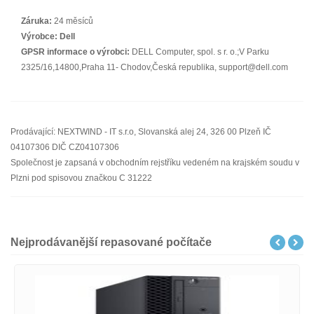
Záruka:
24 měsíců
Výrobce:
Dell
GPSR informace o výrobci:
DELL Computer, spol. s r. o.;V Parku
2325/16,14800,Praha 11- Chodov,Česká republika, support@dell.com
Prodávající: NEXTWIND - IT s.r.o, Slovanská alej 24, 326 00 Plzeň IČ
04107306 DIČ CZ04107306
Společnost je zapsaná v obchodním rejstříku vedeném na krajském soudu v
Plzni pod spisovou značkou C 31222
Nejprodávanější repasované počítače