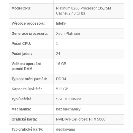
Model CPU:
Platinum 8260 Processor (35,75M
Cache, 2.40 GHz)
Výrobce procesoru:
Intel®
Generace procesoru:
Xeon Platinum
Počet CPU:
1
Počet jader:
24
Velikost operační
16 GB
paměti RAM:
Typ operační paměti:
DDR4
Kapacita úložiště:
512 GB
Typ úložiště:
SSD M.2 NVMe
Mechanika:
bez mechaniky
Grafická karta:
NVIDIA® GeForce® RTX 5060
Typ grafické karty:
dedikovaná