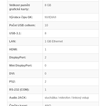
Velikost paměti
8 GB
grafické karty:
Výrobce čipu GK:
NVIDIA®
Počet USB celkem:
10
USB-3.1:
8
LAN:
1 GB Ethernet
HDMI:
1
DisplayPort:
2
Mini DisplayPort:
0
DVI:
0
PS2:
2
RS-232 (COM):
1
Audio JACK:
sluchátka / mikrofon / linkový vstup
Čtečka karet:
ANO