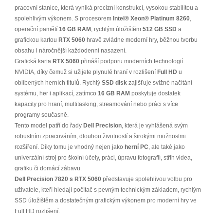
pracovní stanice, která vyniká precizní konstrukcí, vysokou stabilitou a
spolehlivým výkonem. S procesorem
Intel® Xeon® Platinum 8260
,
operační pamětí
16 GB RAM
, rychlým úložištěm
512 GB SSD
a
grafickou kartou
RTX 5060
hravě zvládne moderní hry, běžnou tvorbu
obsahu i náročnější každodenní nasazení.
Grafická karta
RTX 5060
přináší podporu moderních technologií
NVIDIA, díky čemuž si užijete plynulé hraní v rozlišení
Full HD
u
oblíbených herních titulů. Rychlý
SSD disk
zajišťuje svižné načítání
systému, her i aplikací, zatímco
16 GB RAM
poskytuje dostatek
kapacity pro hraní, multitasking, streamování nebo práci s více
programy současně.
Tento model patří do řady
Dell Precision
, která je vyhlášená svým
robustním zpracováním, dlouhou životností a širokými možnostmi
rozšíření. Díky tomu je vhodný nejen jako
herní PC
, ale také jako
univerzální stroj pro školní účely, práci, úpravu fotografií, střih videa,
grafiku či domácí zábavu.
Dell Precision 7820 s RTX 5060
představuje spolehlivou volbu pro
uživatele, kteří hledají počítač s pevným technickým základem, rychlým
SSD úložištěm a dostatečným grafickým výkonem pro moderní hry ve
Full HD rozlišení.