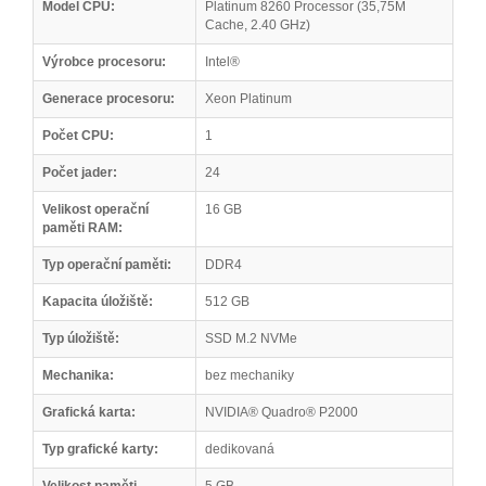
Model CPU:
Platinum 8260 Processor (35,75M
Cache, 2.40 GHz)
Výrobce procesoru:
Intel®
Generace procesoru:
Xeon Platinum
Počet CPU:
1
Počet jader:
24
Velikost operační
16 GB
paměti RAM:
Typ operační paměti:
DDR4
Kapacita úložiště:
512 GB
Typ úložiště:
SSD M.2 NVMe
Mechanika:
bez mechaniky
Grafická karta:
NVIDIA® Quadro® P2000
Typ grafické karty:
dedikovaná