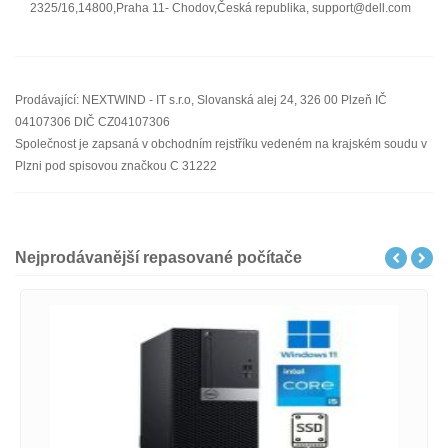
2325/16,14800,Praha 11- Chodov,Česká republika, support@dell.com
Prodávající: NEXTWIND - IT s.r.o, Slovanská alej 24, 326 00 Plzeň IČ
04107306 DIČ CZ04107306
Společnost je zapsaná v obchodním rejstříku vedeném na krajském soudu v
Plzni pod spisovou značkou C 31222
Nejprodávanější repasované počítače