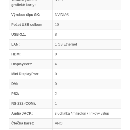
Velikost paměti
5 GB
grafické karty:
Výrobce čipu GK:
NVIDIA®
Počet USB celkem:
10
USB-3.1:
8
LAN:
1 GB Ethernet
HDMI:
0
DisplayPort:
4
Mini DisplayPort:
0
DVI:
0
PS2:
2
RS-232 (COM):
1
Audio JACK:
sluchátka / mikrofon / linkový vstup
Čtečka karet:
ANO