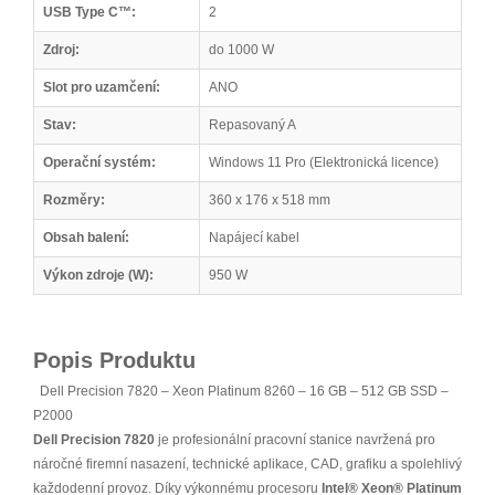
USB Type C™:
2
Zdroj:
do 1000 W
Slot pro uzamčení:
ANO
Stav:
Repasovaný A
Operační systém:
Windows 11 Pro (Elektronická licence)
Rozměry:
360 x 176 x 518 mm
Obsah balení:
Napájecí kabel
Výkon zdroje (W):
950 W
Popis Produktu
Dell Precision 7820 – Xeon Platinum 8260 – 16 GB – 512 GB SSD –
P2000
Dell Precision 7820
je profesionální pracovní stanice navržená pro
náročné firemní nasazení, technické aplikace, CAD, grafiku a spolehlivý
každodenní provoz. Díky výkonnému procesoru
Intel® Xeon® Platinum