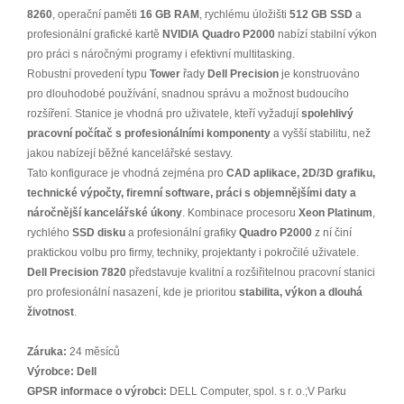
8260
, operační paměti
16 GB RAM
, rychlému úložišti
512 GB SSD
a
profesionální grafické kartě
NVIDIA Quadro P2000
nabízí stabilní výkon
pro práci s náročnými programy i efektivní multitasking.
Robustní provedení typu
Tower
řady
Dell Precision
je konstruováno
pro dlouhodobé používání, snadnou správu a možnost budoucího
rozšíření. Stanice je vhodná pro uživatele, kteří vyžadují
spolehlivý
pracovní počítač s profesionálními komponenty
a vyšší stabilitu, než
jakou nabízejí běžné kancelářské sestavy.
Tato konfigurace je vhodná zejména pro
CAD aplikace, 2D/3D grafiku,
technické výpočty, firemní software, práci s objemnějšími daty a
náročnější kancelářské úkony
. Kombinace procesoru
Xeon Platinum
,
rychlého
SSD disku
a profesionální grafiky
Quadro P2000
z ní činí
praktickou volbu pro firmy, techniky, projektanty i pokročilé uživatele.
Dell Precision 7820
představuje kvalitní a rozšiřitelnou pracovní stanici
pro profesionální nasazení, kde je prioritou
stabilita, výkon a dlouhá
životnost
.
Záruka:
24 měsíců
Výrobce:
Dell
GPSR informace o výrobci:
DELL Computer, spol. s r. o.;V Parku