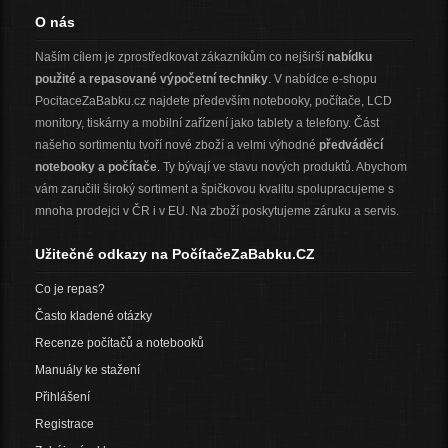
O nás
Naším cílem je zprostředkovat zákazníkům co nejširší
nabídku
použité a repasované výpočetní techniky
. V nabídce e-shopu
PocitaceZaBabku.cz najdete především notebooky, počítače, LCD
monitory, tiskárny a mobilní zařízení jako tablety a telefony. Část
našeho sortimentu tvoří nové zboží a velmi výhodné
předváděcí
notebooky a počítače
. Ty bývají ve stavu nových produktů. Abychom
vám zaručili široký sortiment a špičkovou kvalitu spolupracujeme s
mnoha prodejci v ČR i v EU. Na zboží poskytujeme záruku a servis.
Užitečné odkazy na PočítačeZaBabku.CZ
Co je repas?
Často kladené otázky
Recenze počítačů a notebooků
Manuály ke stažení
Přihlášení
Registrace