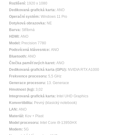
Rozlišení:
1920 x 1080
Dedikovaná grafická karta:
ANO
Operační systém:
Windows 11 Pro
Dotyková obrazovka:
NE
Barva:
Stříbrná
HDMI:
ANO
Model:
Precision 7780
Podsvícená klávesnice:
ANO
Bluetooth:
ANO
Čtečka paměťových karet:
ANO
Dedikovaná grafická karta (GPU):
NVIDIA RTX A1000
Frekvence procesoru:
5,5 GHz
Generace procesoru:
13. Generace
Hmotnost (kg):
3,02
Integrovaná grafická karta:
Intel UHD Graphics
Konvertibilita:
Pevný (klasický notebook)
LAN:
ANO
Materiál:
Kov + Plast
Model procesoru:
Intel Core i9-13950HX
Modem:
5G