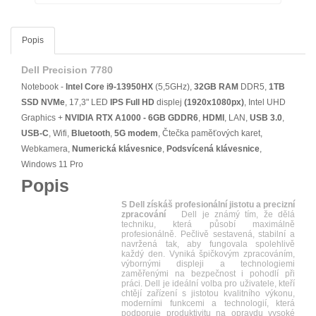
Popis
Dell Precision 7780
Notebook -
Intel Core i9-13950HX
(5,5GHz),
32GB RAM
DDR5,
1TB
SSD NVMe
, 17,3" LED
IPS
Full HD
displej
(1920x1080px)
, Intel UHD
Graphics +
NVIDIA RTX A1000 - 6GB GDDR6
,
HDMI
, LAN,
USB 3.0
,
USB-C
, Wifi,
Bluetooth
,
5G modem
, Čtečka paměťových karet,
Webkamera,
Numerická klávesnice
,
Podsvícená klávesnice
,
Windows 11 Pro
Popis
S Dell získáš profesionální jistotu a precizní
zpracování
Dell je známý tím, že dělá
techniku, která působí maximálně
profesionálně. Pečlivě sestavená, stabilní a
navržená tak, aby fungovala spolehlivě
každý den. Vyniká špičkovým zpracováním,
výbornými displeji a technologiemi
zaměřenými na bezpečnost i pohodlí při
práci. Dell je ideální volba pro uživatele, kteří
chtějí zařízení s jistotou kvalitního výkonu,
moderními funkcemi a technologií, která
podporuje produktivitu na opravdu vysoké