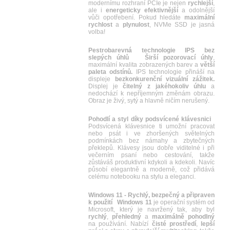
modernímu rozhraní PCIe je nejen
rychlejší
,
ale i
energeticky efektivnější
a odolnější
vůči opotřebení. Pokud hledáte
maximální
rychlost
a
plynulost
, NVMe SSD je jasná
volba!
Pestrobarevná technologie IPS bez
slepých úhlů
Širší pozorovací úhly
,
maximální kvalita zobrazených barev a
větší
paleta odstínů.
IPS technologie přináší na
displeje
bezkonkurenční vizuální zážitek.
Displej je
čitelný z jakéhokoliv úhlu
a
nedochází k nepříjemným změnám obrazu.
Obraz je živý, sytý a hlavně ničím nerušený.
Pohodlí a styl díky podsvícené klávesnici
Podsvícená klávesnice ti umožní pracovat
nebo psát i ve zhoršených světelných
podmínkách bez námahy a zbytečných
překlepů. Klávesy jsou dobře viditelné i při
večerním psaní nebo cestování, takže
zůstáváš produktivní kdykoli a kdekoli. Navíc
působí elegantně a moderně, což přidává
celému notebooku na stylu a eleganci.
Windows 11 - Rychlý, bezpečný a připraven
k použití
Windows 11
je operační systém od
Microsoft, který je navržený tak, aby byl
rychlý
,
přehledný
a
maximálně
pohodlný
na používání. Nabízí
čisté
prostředí
,
lepší