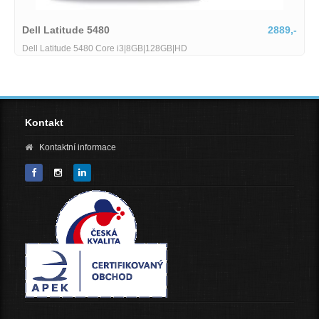
2889,-
Lenovo ThinkPad T15
Lenovo ThinkPad T15 G2 stav B Intel Core i7-1
RAM 512GB SSD 156 FHD Wi-Fi BT WebCAM Win
Kontakt
Kontaktní informace