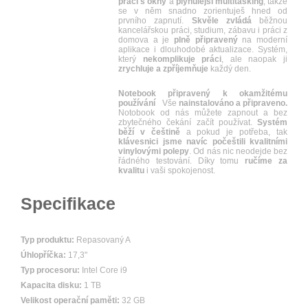
práci
s okny
a
plynulejší multitasking
, takže
se v něm snadno zorientuješ hned od
prvního zapnutí.
Skvěle
zvládá
běžnou
kancelářskou práci, studium, zábavu i práci z
domova a je
plně
připravený
na moderní
aplikace i dlouhodobé aktualizace. Systém,
který
nekomplikuje
práci
, ale naopak ji
zrychluje
a
zpříjemňuje
každý den.
Notebook připravený k okamžitému
používání
Vše
nainstalováno a připraveno.
Notobook od nás můžete zapnout a bez
zbytečného čekání začít používat.
Systém
běží v češtině
a pokud je potřeba, tak
klávesnici jsme navíc počeštili kvalitními
vinylovými polepy
. Od nás nic neodejde bez
řádného testování. Díky tomu
ručíme za
kvalitu
i vaši spokojenost.
Specifikace
Typ produktu:
Repasovaný A
Úhlopříčka:
17,3"
Typ procesoru:
Intel Core i9
Kapacita disku:
1 TB
Velikost operační paměti:
32 GB