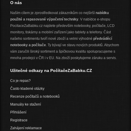
O nás
Naším cílem je zprostředkovat zákazníkům co nejširší
nabídku
použité a repasované výpočetní techniky
. V nabídce e-shopu
PocitaceZaBabku.cz najdete především notebooky, počítače, LCD
monitory, tiskárny a mobilní zařízení jako tablety a telefony. Část
našeho sortimentu tvoří nové zboží a velmi výhodné
předváděcí
notebooky a počítače
. Ty bývají ve stavu nových produktů. Abychom
vám zaručili široký sortiment a špičkovou kvalitu spolupracujeme s
mnoha prodejci v ČR i v EU. Na zboží poskytujeme záruku a servis.
Užitečné odkazy na PočítačeZaBabku.CZ
Co je repas?
Často kladené otázky
Recenze počítačů a notebooků
Manuály ke stažení
Přihlášení
Registrace
Zahájení reklamace