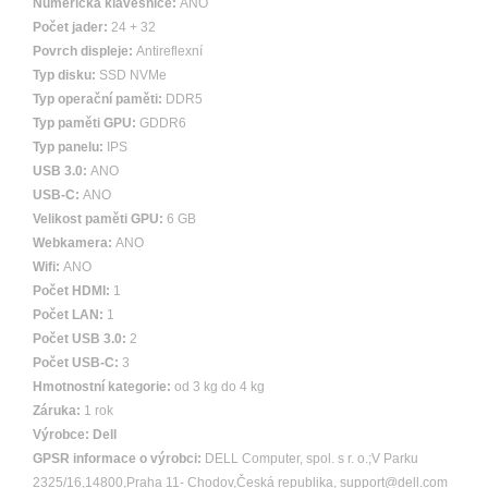
Numerická klávesnice:
ANO
Počet jader:
24 + 32
Povrch displeje:
Antireflexní
Typ disku:
SSD NVMe
Typ operační paměti:
DDR5
Typ paměti GPU:
GDDR6
Typ panelu:
IPS
USB 3.0:
ANO
USB-C:
ANO
Velikost paměti GPU:
6 GB
Webkamera:
ANO
Wifi:
ANO
Počet HDMI:
1
Počet LAN:
1
Počet USB 3.0:
2
Počet USB-C:
3
Hmotnostní kategorie:
od 3 kg do 4 kg
Záruka:
1 rok
Výrobce:
Dell
GPSR informace o výrobci:
DELL Computer, spol. s r. o.;V Parku
2325/16,14800,Praha 11- Chodov,Česká republika, support@dell.com