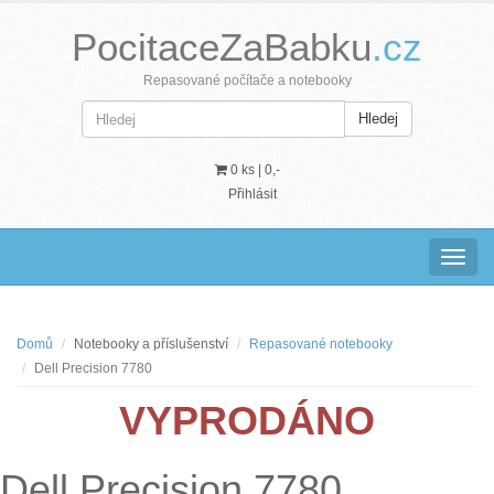
PocitaceZaBabku
.cz
Repasované počítače a notebooky
Hledej
0 ks |
0,-
Přihlásit
Navig
Domů
Notebooky a příslušenství
Repasované notebooky
Dell Precision 7780
VYPRODÁNO
Dell Precision 7780