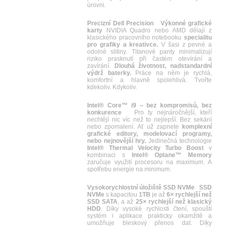
úrovni.
Precizní Dell Precision
Výkonné grafické
karty
NVIDIA Quadro nebo AMD dělají z
klasického pracovního notebooku
specialitu
pro grafiky a kreativce.
V šasi z pevné a
odolné slitiny. Titanové panty minimalizují
riziko prasknutí při častém otevírání a
zavírání.
Dlouhá životnost, nadstandardní
výdrž baterky.
Práce na něm je rychlá,
komfortní a hlavně spolehlivá. Tvořte
kdekoliv. Kdykoliv.
Intel® Core™ i9 – bez kompromisů, bez
konkurence
Pro ty nejnáročnější, kteří
nechtějí nic víc než to nejlepší. Bez sekání
nebo zpomalení. Ať už zapnete
komplexní
grafické editory, modelovací programy,
nebo nejnovější hry.
Jedinečná technologie
Intel® Thermal Velocity Turbo Boost
v
kombinaci s
Intel® Optane™ Memory
zaručuje využití procesoru na maximum. A
spotřebu energie na minimum.
Vysokorychlostní úložiště SSD NVMe
SSD
NVMe
s kapacitou
1TB
je až
6× rychlejší než
SSD SATA
, a až
25× rychlejší než klasický
HDD
. Díky vysoké rychlosti čtení, spouští
systém i aplikace prakticky okamžitě a
umožňuje bleskový přenos dat. Díky