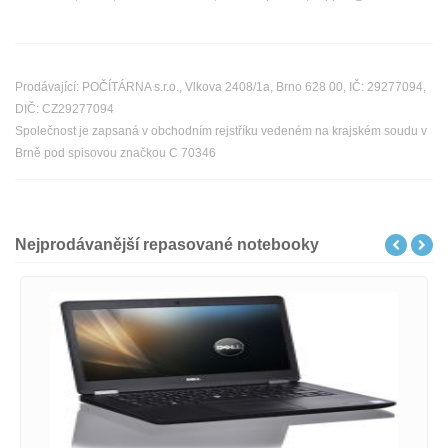
Prodávající: POČÍTÁRNA s.r.o., Vlkova 2408/1a, Brno 628 00, IČ: 29277094,
DIČ: CZ29277094
Společnost je zapsaná v obchodním rejstříku vedeném na krajském soudu v
Brně pod spisovou značkou C 70346
Nejprodávanější repasované notebooky