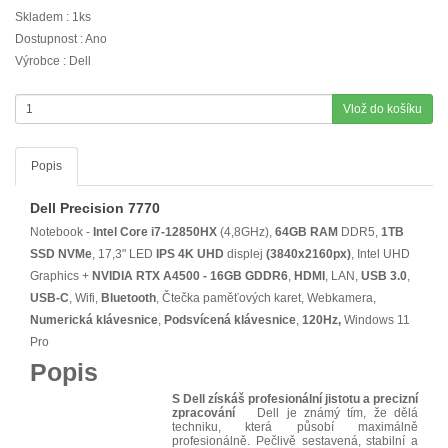
Skladem : 1ks
Dostupnost : Ano
Výrobce : Dell
Vlož do košíku
Popis
Dell Precision 7770
Notebook -
Intel Core i7-12850HX
(4,8GHz),
64GB RAM
DDR5,
1TB
SSD NVMe
, 17,3" LED
IPS
4K UHD
displej
(3840x2160px)
, Intel UHD
Graphics +
NVIDIA RTX A4500 - 16GB GDDR6
,
HDMI
, LAN,
USB 3.0
,
USB-C
, Wifi,
Bluetooth
, Čtečka paměťových karet, Webkamera,
Numerická klávesnice
,
Podsvícená klávesnice
,
120Hz,
Windows 11
Pro
Popis
S Dell získáš profesionální jistotu a precizní
zpracování
Dell je známý tím, že dělá
techniku, která působí maximálně
profesionálně. Pečlivě sestavená, stabilní a