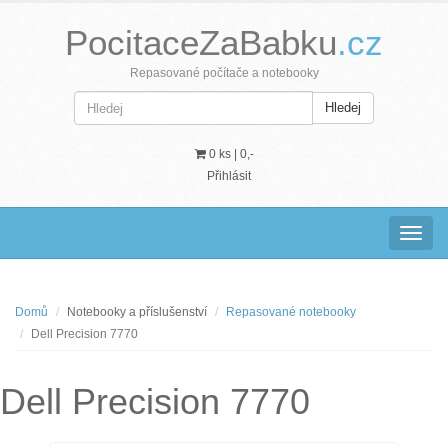
PocitaceZaBabku
.cz
Repasované počítače a notebooky
Hledej
0 ks |
0,-
Přihlásit
Navig
Domů
Notebooky a příslušenství
Repasované notebooky
Dell Precision 7770
Dell Precision 7770