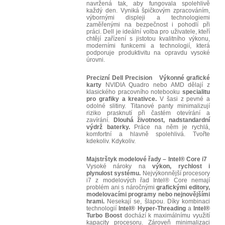
navržená tak, aby fungovala spolehlivě
každý den. Vyniká špičkovým zpracováním,
výbornými displeji a technologiemi
zaměřenými na bezpečnost i pohodlí při
práci. Dell je ideální volba pro uživatele, kteří
chtějí zařízení s jistotou kvalitního výkonu,
moderními funkcemi a technologií, která
podporuje produktivitu na opravdu vysoké
úrovni.
Precizní Dell Precision
Výkonné grafické
karty
NVIDIA Quadro nebo AMD dělají z
klasického pracovního notebooku
specialitu
pro grafiky a kreativce.
V šasi z pevné a
odolné slitiny. Titanové panty minimalizují
riziko prasknutí při častém otevírání a
zavírání.
Dlouhá životnost, nadstandardní
výdrž baterky.
Práce na něm je rychlá,
komfortní a hlavně spolehlivá. Tvořte
kdekoliv. Kdykoliv.
Majstrštyk modelové řady – Intel® Core i7
Vysoké nároky na
výkon, rychlost i
plynulost systému.
Nejvýkonnější procesory
i7 z modelových řad Intel® Core nemají
problém ani s náročnými
grafickými editory,
modelovacími programy nebo nejnovějšími
hrami.
Nesekají se, šlapou. Díky kombinaci
technologií
Intel® Hyper-Threading
a
Intel®
Turbo Boost
dochází k maximálnímu využití
kapacity procesoru. Zároveň minimalizaci