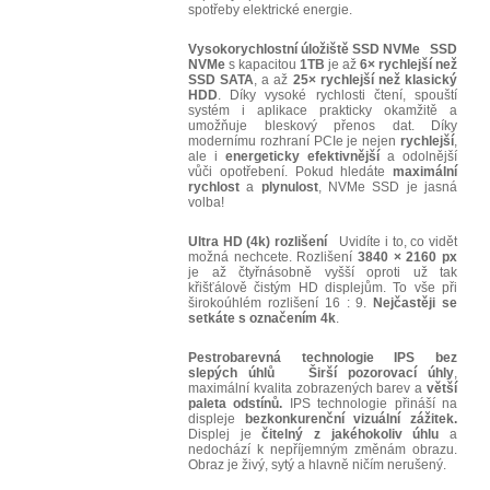
spotřeby elektrické energie.
Vysokorychlostní úložiště SSD NVMe
SSD
NVMe
s kapacitou
1TB
je až
6× rychlejší než
SSD SATA
, a až
25× rychlejší než klasický
HDD
. Díky vysoké rychlosti čtení, spouští
systém i aplikace prakticky okamžitě a
umožňuje bleskový přenos dat. Díky
modernímu rozhraní PCIe je nejen
rychlejší
,
ale i
energeticky efektivnější
a odolnější
vůči opotřebení. Pokud hledáte
maximální
rychlost
a
plynulost
, NVMe SSD je jasná
volba!
Ultra HD (4k) rozlišení
Uvidíte i to, co vidět
možná nechcete. Rozlišení
3840 × 2160 px
je až čtyřnásobně vyšší oproti už tak
křišťálově čistým HD displejům. To vše při
širokoúhlém rozlišení 16 : 9.
Nejčastěji se
setkáte s označením 4k
.
Pestrobarevná technologie IPS bez
slepých úhlů
Širší pozorovací úhly
,
maximální kvalita zobrazených barev a
větší
paleta odstínů.
IPS technologie přináší na
displeje
bezkonkurenční vizuální zážitek.
Displej je
čitelný z jakéhokoliv úhlu
a
nedochází k nepříjemným změnám obrazu.
Obraz je živý, sytý a hlavně ničím nerušený.