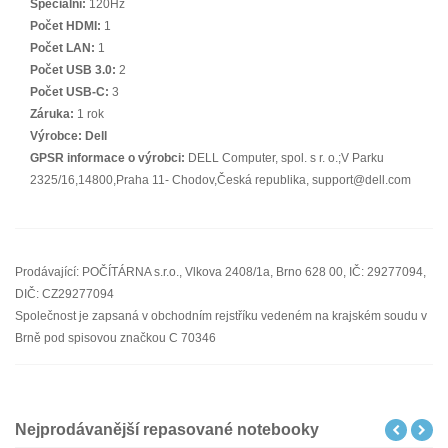
Speciální:
120Hz
Počet HDMI:
1
Počet LAN:
1
Počet USB 3.0:
2
Počet USB-C:
3
Záruka:
1 rok
Výrobce:
Dell
GPSR informace o výrobci:
DELL Computer, spol. s r. o.;V Parku
2325/16,14800,Praha 11- Chodov,Česká republika, support@dell.com
Prodávající: POČÍTÁRNA s.r.o., Vlkova 2408/1a, Brno 628 00, IČ: 29277094,
DIČ: CZ29277094
Společnost je zapsaná v obchodním rejstříku vedeném na krajském soudu v
Brně pod spisovou značkou C 70346
Nejprodávanější repasované notebooky