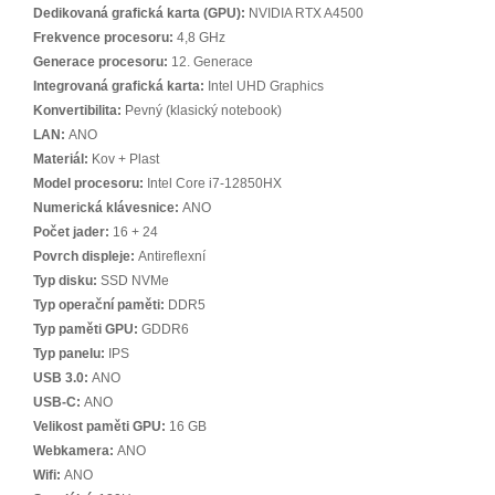
Dedikovaná grafická karta (GPU):
NVIDIA RTX A4500
Frekvence procesoru:
4,8 GHz
Generace procesoru:
12. Generace
Integrovaná grafická karta:
Intel UHD Graphics
Konvertibilita:
Pevný (klasický notebook)
LAN:
ANO
Materiál:
Kov + Plast
Model procesoru:
Intel Core i7-12850HX
Numerická klávesnice:
ANO
Počet jader:
16 + 24
Povrch displeje:
Antireflexní
Typ disku:
SSD NVMe
Typ operační paměti:
DDR5
Typ paměti GPU:
GDDR6
Typ panelu:
IPS
USB 3.0:
ANO
USB-C:
ANO
Velikost paměti GPU:
16 GB
Webkamera:
ANO
Wifi:
ANO