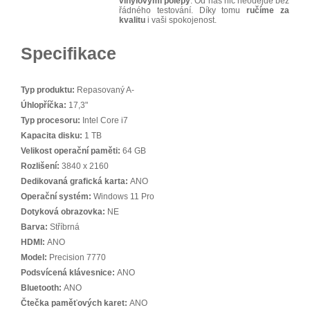
vinylovými polepy
. Od nás nic neodejde bez
řádného testování. Díky tomu
ručíme za
kvalitu
i vaši spokojenost.
Specifikace
Typ produktu:
Repasovaný A-
Úhlopříčka:
17,3"
Typ procesoru:
Intel Core i7
Kapacita disku:
1 TB
Velikost operační paměti:
64 GB
Rozlišení:
3840 x 2160
Dedikovaná grafická karta:
ANO
Operační systém:
Windows 11 Pro
Dotyková obrazovka:
NE
Barva:
Stříbrná
HDMI:
ANO
Model:
Precision 7770
Podsvícená klávesnice:
ANO
Bluetooth:
ANO
Čtečka paměťových karet:
ANO