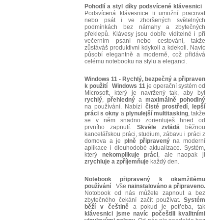
Pohodlí a styl díky podsvícené klávesnici
Podsvícená klávesnice ti umožní pracovat
nebo psát i ve zhoršených světelných
podmínkách bez námahy a zbytečných
překlepů. Klávesy jsou dobře viditelné i při
večerním psaní nebo cestování, takže
zůstáváš produktivní kdykoli a kdekoli. Navíc
působí elegantně a moderně, což přidává
celému notebooku na stylu a eleganci.
Windows 11 - Rychlý, bezpečný a připraven
k použití
Windows 11
je operační systém od
Microsoft, který je navržený tak, aby byl
rychlý
,
přehledný
a
maximálně
pohodlný
na používání. Nabízí
čisté
prostředí
,
lepší
práci
s okny
a
plynulejší multitasking
, takže
se v něm snadno zorientuješ hned od
prvního zapnutí.
Skvěle
zvládá
běžnou
kancelářskou práci, studium, zábavu i práci z
domova a je
plně
připravený
na moderní
aplikace i dlouhodobé aktualizace. Systém,
který
nekomplikuje
práci
, ale naopak ji
zrychluje
a
zpříjemňuje
každý den.
Notebook připravený k okamžitému
používání
Vše
nainstalováno a připraveno.
Notobook od nás můžete zapnout a bez
zbytečného čekání začít používat.
Systém
běží v češtině
a pokud je potřeba, tak
klávesnici jsme navíc počeštili kvalitními