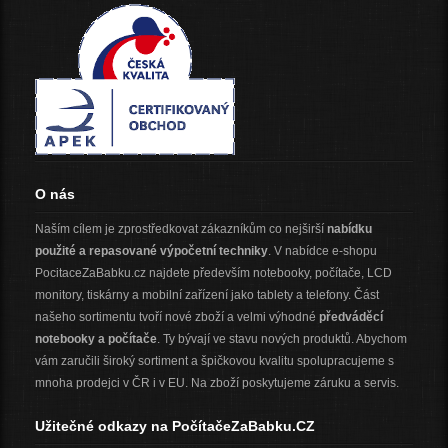
O nás
Naším cílem je zprostředkovat zákazníkům co nejširší
nabídku
použité a repasované výpočetní techniky
. V nabídce e-shopu
PocitaceZaBabku.cz najdete především notebooky, počítače, LCD
monitory, tiskárny a mobilní zařízení jako tablety a telefony. Část
našeho sortimentu tvoří nové zboží a velmi výhodné
předváděcí
notebooky a počítače
. Ty bývají ve stavu nových produktů. Abychom
vám zaručili široký sortiment a špičkovou kvalitu spolupracujeme s
mnoha prodejci v ČR i v EU. Na zboží poskytujeme záruku a servis.
Užitečné odkazy na PočítačeZaBabku.CZ