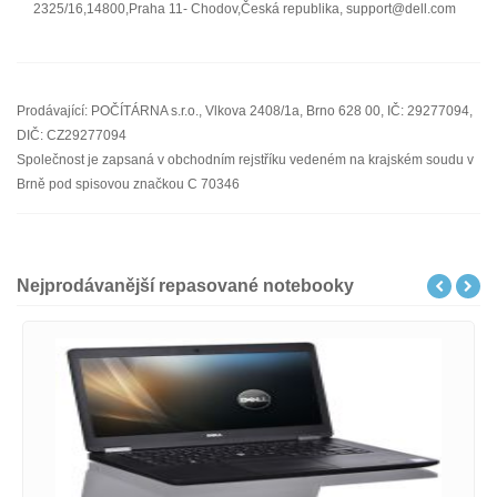
2325/16,14800,Praha 11- Chodov,Česká republika, support@dell.com
Prodávající: POČÍTÁRNA s.r.o., Vlkova 2408/1a, Brno 628 00, IČ: 29277094,
DIČ: CZ29277094
Společnost je zapsaná v obchodním rejstříku vedeném na krajském soudu v
Brně pod spisovou značkou C 70346
Nejprodávanější repasované notebooky