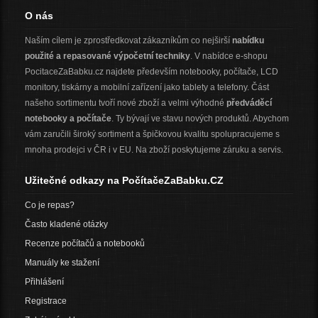
O nás
Naším cílem je zprostředkovat zákazníkům co nejširší
nabídku
použité a repasované výpočetní techniky
. V nabídce e-shopu
PocitaceZaBabku.cz najdete především notebooky, počítače, LCD
monitory, tiskárny a mobilní zařízení jako tablety a telefony. Část
našeho sortimentu tvoří nové zboží a velmi výhodné
předváděcí
notebooky a počítače
. Ty bývají ve stavu nových produktů. Abychom
vám zaručili široký sortiment a špičkovou kvalitu spolupracujeme s
mnoha prodejci v ČR i v EU. Na zboží poskytujeme záruku a servis.
Užitečné odkazy na PočítačeZaBabku.CZ
Co je repas?
Často kladené otázky
Recenze počítačů a notebooků
Manuály ke stažení
Přihlášení
Registrace