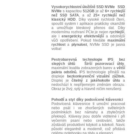
Vysokorychlostní úložiště SSD NVMe
SSD
NVMe
s kapacitou
512GB
je až
6× rychlejší
než SSD SATA
, a až
25× rychlejší než
klasický HDD
. Díky vysoké rychlosti čtení,
spouští systém i aplikace prakticky okamžitě
a umožňuje bleskový přenos dat. Díky
modernímu rozhraní PCIe je nejen
rychlejší
,
ale i
energeticky efektivnější
a odolnější
vůči opotřebení. Pokud hledáte
maximální
rychlost
a
plynulost
, NVMe SSD je jasná
volba!
Pestrobarevná technologie IPS bez
slepých úhlů
Širší pozorovací úhly
,
maximální kvalita zobrazených barev a
větší
paleta odstínů.
IPS technologie přináší na
displeje
bezkonkurenční vizuální zážitek.
Displej je
čitelný z jakéhokoliv úhlu
a
nedochází k nepříjemným změnám obrazu.
Obraz je živý, sytý a hlavně ničím nerušený.
Pohodlí a styl díky podsvícené klávesnici
Podsvícená klávesnice ti umožní pracovat
nebo psát i ve zhoršených světelných
podmínkách bez námahy a zbytečných
překlepů. Klávesy jsou dobře viditelné i při
večerním psaní nebo cestování, takže
zůstáváš produktivní kdykoli a kdekoli. Navíc
působí elegantně a moderně, což přidává
celému notebooku na stylu a eleganci.