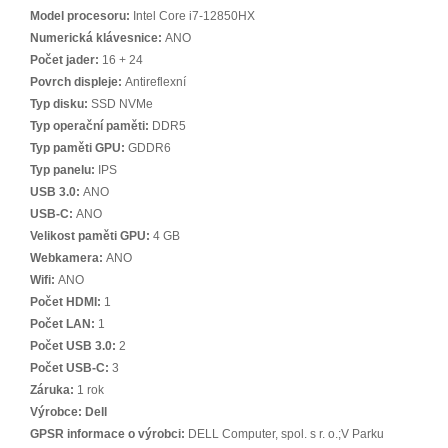
Model procesoru:
Intel Core i7-12850HX
Numerická klávesnice:
ANO
Počet jader:
16 + 24
Povrch displeje:
Antireflexní
Typ disku:
SSD NVMe
Typ operační paměti:
DDR5
Typ paměti GPU:
GDDR6
Typ panelu:
IPS
USB 3.0:
ANO
USB-C:
ANO
Velikost paměti GPU:
4 GB
Webkamera:
ANO
Wifi:
ANO
Počet HDMI:
1
Počet LAN:
1
Počet USB 3.0:
2
Počet USB-C:
3
Záruka:
1 rok
Výrobce:
Dell
GPSR informace o výrobci:
DELL Computer, spol. s r. o.;V Parku