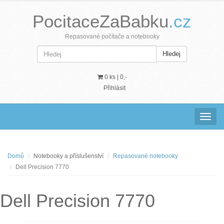
PocitaceZaBabku
.cz
Repasované počítače a notebooky
Hledej
0 ks |
0,-
Přihlásit
Navig
Domů
Notebooky a příslušenství
Repasované notebooky
Dell Precision 7770
Dell Precision 7770