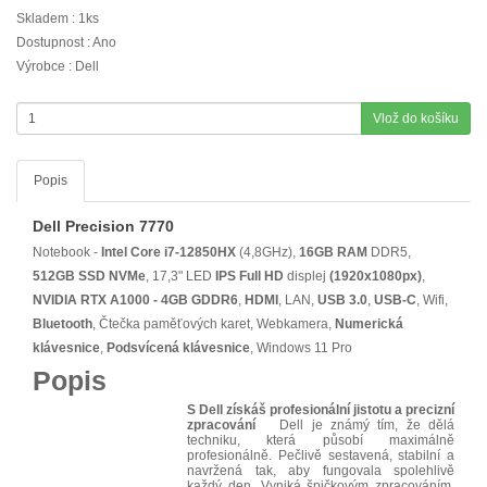
Skladem : 1ks
Dostupnost : Ano
Výrobce : Dell
Vlož do košíku
Popis
Dell Precision 7770
Notebook -
Intel Core i7-12850HX
(4,8GHz),
16GB RAM
DDR5,
512GB SSD NVMe
, 17,3" LED
IPS
Full HD
displej
(1920x1080px)
,
NVIDIA RTX A1000 - 4GB GDDR6
,
HDMI
, LAN,
USB 3.0
,
USB-C
, Wifi,
Bluetooth
, Čtečka paměťových karet, Webkamera,
Numerická
klávesnice
,
Podsvícená klávesnice
, Windows 11 Pro
Popis
S Dell získáš profesionální jistotu a precizní
zpracování
Dell je známý tím, že dělá
techniku, která působí maximálně
profesionálně. Pečlivě sestavená, stabilní a
navržená tak, aby fungovala spolehlivě
každý den. Vyniká špičkovým zpracováním,