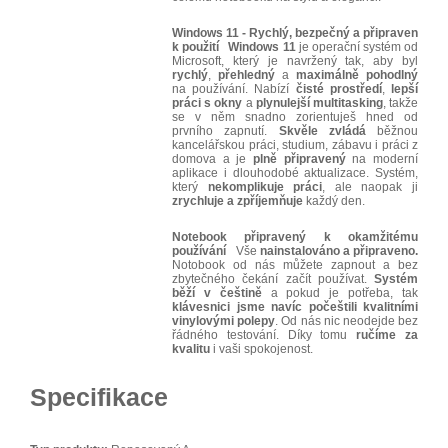
Windows 11 - Rychlý, bezpečný a připraven
k použití
Windows 11
je operační systém od
Microsoft, který je navržený tak, aby byl
rychlý
,
přehledný
a
maximálně
pohodlný
na používání. Nabízí
čisté
prostředí
,
lepší
práci
s okny
a
plynulejší multitasking
, takže
se v něm snadno zorientuješ hned od
prvního zapnutí.
Skvěle
zvládá
běžnou
kancelářskou práci, studium, zábavu i práci z
domova a je
plně
připravený
na moderní
aplikace i dlouhodobé aktualizace. Systém,
který
nekomplikuje
práci
, ale naopak ji
zrychluje
a
zpříjemňuje
každý den.
Notebook připravený k okamžitému
používání
Vše
nainstalováno a připraveno.
Notobook od nás můžete zapnout a bez
zbytečného čekání začít používat.
Systém
běží v češtině
a pokud je potřeba, tak
klávesnici jsme navíc počeštili kvalitními
vinylovými polepy
. Od nás nic neodejde bez
řádného testování. Díky tomu
ručíme za
kvalitu
i vaši spokojenost.
Specifikace