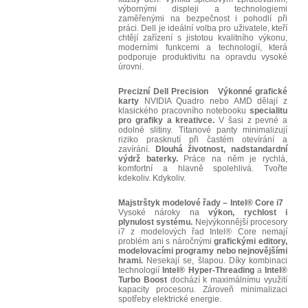
výbornými displeji a technologiemi
zaměřenými na bezpečnost i pohodlí při
práci. Dell je ideální volba pro uživatele, kteří
chtějí zařízení s jistotou kvalitního výkonu,
moderními funkcemi a technologií, která
podporuje produktivitu na opravdu vysoké
úrovni.
Precizní Dell Precision
Výkonné grafické
karty
NVIDIA Quadro nebo AMD dělají z
klasického pracovního notebooku
specialitu
pro grafiky a kreativce.
V šasi z pevné a
odolné slitiny. Titanové panty minimalizují
riziko prasknutí při častém otevírání a
zavírání.
Dlouhá životnost, nadstandardní
výdrž baterky.
Práce na něm je rychlá,
komfortní a hlavně spolehlivá. Tvořte
kdekoliv. Kdykoliv.
Majstrštyk modelové řady – Intel® Core i7
Vysoké nároky na
výkon, rychlost i
plynulost systému.
Nejvýkonnější procesory
i7 z modelových řad Intel® Core nemají
problém ani s náročnými
grafickými editory,
modelovacími programy nebo nejnovějšími
hrami.
Nesekají se, šlapou. Díky kombinaci
technologií
Intel® Hyper-Threading
a
Intel®
Turbo Boost
dochází k maximálnímu využití
kapacity procesoru. Zároveň minimalizaci
spotřeby elektrické energie.