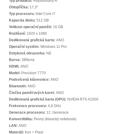
Typ produktu:
Repasovaný A-
Úhlopříčka:
17,3"
Typ procesoru:
Intel Core i7
Kapacita disku:
512 GB
Velikost operační paměti:
16 GB
Rozlišení:
1920 x 1080
Dedikovaná grafická karta:
ANO
Operační systém:
Windows 11 Pro
Dotyková obrazovka:
NE
Barva:
Stříbrná
HDMI:
ANO
Model:
Precision 7770
Podsvícená klávesnice:
ANO
Bluetooth:
ANO
Čtečka paměťových karet:
ANO
Dedikovaná grafická karta (GPU):
NVIDIA RTX A1000
Frekvence procesoru:
4,8 GHz
Generace procesoru:
12. Generace
Konvertibilita:
Pevný (klasický notebook)
LAN:
ANO
Materiál:
Kov + Plast