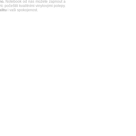
no.
Notebook od nás můžete zapnout a
c počeštili kvalitními vinylovými polepy.
litu
i vaši spokojenost.