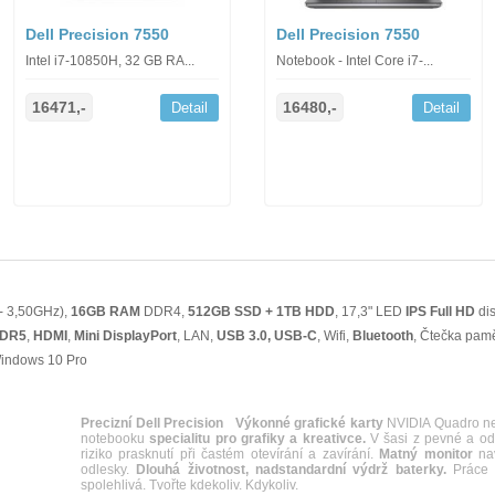
Dell Precision 7550
Dell Precision 7550
Intel i7-10850H, 32 GB RA...
Notebook - Intel Core i7-...
16471,-
16480,-
Detail
Detail
 - 3,50GHz),
16GB RAM
DDR4,
512GB SSD + 1TB HDD
, 17,3" LED
IPS
Full HD
dis
DDR5
,
HDMI
,
Mini DisplayPort
, LAN,
USB 3.0, USB-C
, Wifi,
Bluetooth
, Čtečka pam
Windows 10 Pro
Precizní Dell Precision
Výkonné grafické karty
NVIDIA Quadro ne
notebooku
specialitu pro grafiky a kreativce.
V šasi z pevné a odol
riziko prasknutí při častém otevírání a zavírání.
Matný monitor
nav
odlesky.
Dlouhá životnost, nadstandardní výdrž baterky.
Práce n
spolehlivá. Tvořte kdekoliv. Kdykoliv.