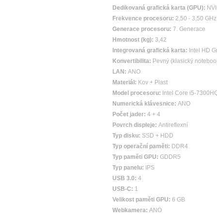
Dedikovaná grafická karta (GPU):
NVI
Frekvence procesoru:
2,50 - 3,50 GHz
Generace procesoru:
7. Generace
Hmotnost (kg):
3,42
Integrovaná grafická karta:
Intel HD G
Konvertibilita:
Pevný (klasický noteboo
LAN:
ANO
Materiál:
Kov + Plast
Model procesoru:
Intel Core i5-7300H
Numerická klávesnice:
ANO
Počet jader:
4 + 4
Povrch displeje:
Antireflexní
Typ disku:
SSD + HDD
Typ operační paměti:
DDR4
Typ paměti GPU:
GDDR5
Typ panelu:
IPS
USB 3.0:
4
USB-C:
1
Velikost paměti GPU:
6 GB
Webkamera:
ANO