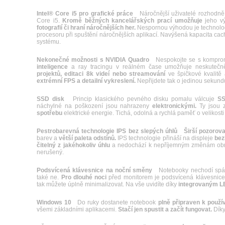
Intel® Core i5 pro grafické práce
Náročnější uživatelé rozhodně 
Core i5.
Kromě běžných kancelářských prací umožňuje
jeho v
fotografií či hraní náročnějších her.
Nespornou výhodou je technol
procesoru při spuštění náročnějších aplikací. Navýšená kapacita cac
systému.
Nekonečné možnosti s NVIDIA Quadro
Nespokojte se s komprom
inteligence
a ray tracingu v reálném čase umožňuje neskutečn
projektů, editaci 8k videí nebo streamování
ve špičkové kvalitě
extrémní FPS a detailní vykreslení.
Nepřijdete tak o jedinou sekundu 
SSD disk
Princip klasického pevného disku pomalu válcuje
SS
náchylné na poškození jsou nahrazeny
elektronickými.
Ty jsou 
spotřebu
elektrické energie. Tichá, odolná a rychlá paměť o velikost
Pestrobarevná technologie IPS bez slepých úhlů
Širší pozorova
barev a
větší paleta odstínů.
IPS technologie přináší na displeje
bez
čitelný z jakéhokoliv úhlu
a nedochází k nepříjemným změnám obraz
nerušený.
Podsvícená klávesnice na noční směny
Notebooky nechodí spát s
také ne.
Pro dlouhé noci
před monitorem je podsvícená klávesnice t
tak můžete úplně minimalizovat. Na vše uvidíte díky
integrovaným 
Windows 10
Do ruky dostanete notebook
plně připraven k použív
všemi základními aplikacemi.
Stačí jen spustit a začít fungovat.
Díky