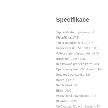
Specifikace
Typ produktu:
Repasovaný A
Úhlopříčka:
17,3"
Typ procesoru:
Intel Core i5
Kapacita disku:
512 GB + 1 TB
Velikost operační paměti:
16 GB
Rozlišení:
1920 x 1080
Dedikovaná grafická karta:
ANO
Operační systém:
Windows 10 Pro
Dotyková obrazovka:
NE
Barva:
Černá
DisplayPort:
Mini
HDMI:
ANO
Podsvícená klávesnice:
ANO
Bluetooth:
ANO
Čtečka paměťových karet:
ANO