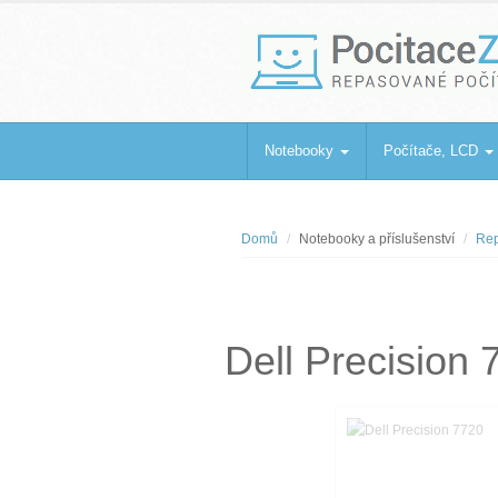
PocitaceZaBa
Repasované počítače a notebooky
Notebooky
Počítače, LCD
Domů
Notebooky a příslušenství
Rep
Dell Precision 