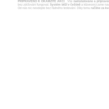
PŘIPRAVENO K OKAMŽITÉ AKCI
Vše
nainstalováno a připrave
bez zdržování fungovat.
Systém běží v češtině
a klávesnici jsme naví
Od nás nic neodejde bez řádného testování. Díky tomu
ručíme za kva