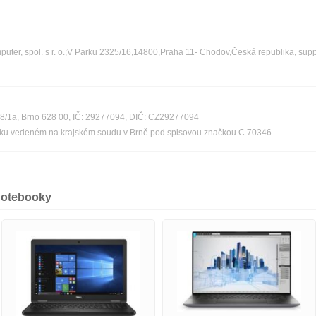
ter, spol. s r. o.;V Parku 2325/16,14800,Praha 11- Chodov,Česká republika, sup
08/1a, Brno 628 00, IČ: 29277094, DIČ: CZ29277094
říku vedeném na krajském soudu v Brně pod spisovou značkou C 70346
notebooky