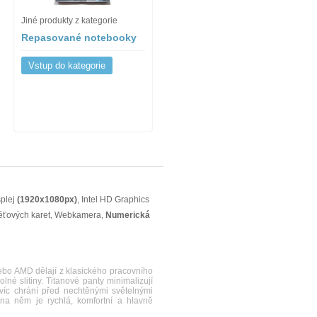
Jiné produkty z kategorie
Repasované notebooky
Vstup do kategorie
plej
(1920x1080px)
, Intel HD Graphics
ěťových karet, Webkamera,
Numerická
bo AMD dělají z klasického pracovního
né slitiny. Titanové panty minimalizují
íc chrání před nechtěnými světelnými
a něm je rychlá, komfortní a hlavně