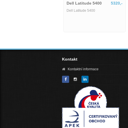
Dell Latitude 5400
5320,-
Dell Latitude 5400
Lenovo ThinkPad T14
6507,-
Lenovo ThinkPad T14 Gen2 stav B
Core i5-1145G7 26 GHz 16GB RAM
256GB SSD 14 FHD Wi-Fi BT
WebCAM Windows 11 Pro - repas
Kontakt
Kontaktní informace