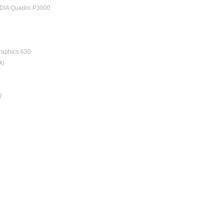
DIA Quadro P3000
raphics 630
k)
Q