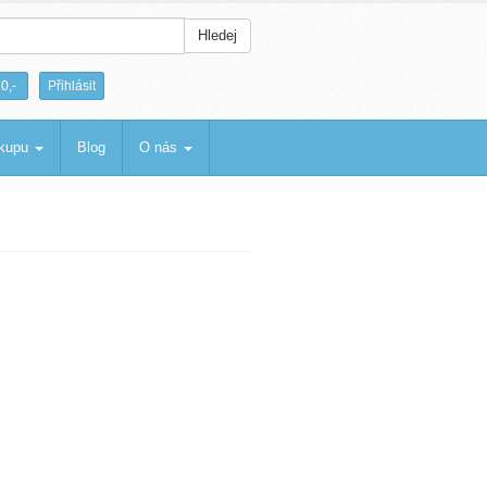
Hledej
|
0,-
Přihlásit
ákupu
Blog
O nás