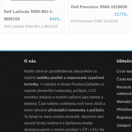
Dell Precision 5560-1618035
Dell Latitude 5580-MU-1-
21770,-
IB06155
6425,-
Dell Precision 5560-1618035
Dell Latitude 5580-MU-1-IB06155
O nás
Užiteč
Naším cílem je zprostředkovat zákazníkům co
Co je re
nejširší
nabídku použité a repasované výpočetní
Často kl
techniky
. V nabídce e-shopu PocitaceZaBabku.cz
Recenze 
najdete především notebooky, počítače, LCD
notebook
monitory, tiskárny a mobilní zařízení jako tablety a
Manuály 
telefony. Část našeho sortimentu tvoří nové zboží a
Přihlášen
velmi výhodné
předváděcí notebooky a počítače
.
Ty bývají ve stavu nových produktů. Abychom vám
Registra
zaručili široký sortiment a špičkovou kvalitu
Zahájení
spolupracujeme s mnoha prodejci v ČR i v EU. Na