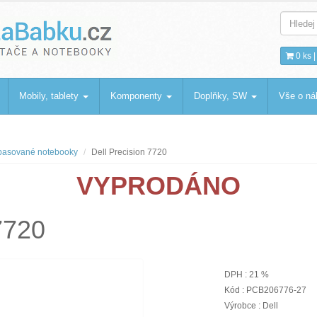
bku
.cz
0 ks 
Mobily, tablety
Komponenty
Doplňky, SW
Vše o n
asované notebooky
Dell Precision 7720
VYPRODÁNO
7720
DPH : 21 %
Kód : PCB206776-27
Výrobce : Dell