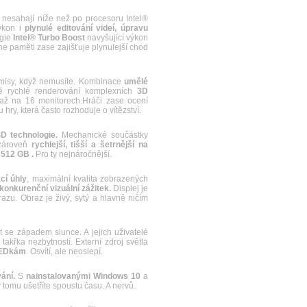
nesahají níže než po procesoru Intel®
ýkon i
plynulé editování videí, úpravu
ogie
Intel® Turbo Boost
navyšující výkon
he paměti zase zajišťuje plynulejší chod
isy, když nemusíte. Kombinace
umělé
ě rychlé renderování komplexních
3D
 až na 16 monitorech.Hráči zase ocení
hry, která často rozhoduje o vítězství.
D technologie.
Mechanické součástky
zároveň
rychlejší, tišší a šetrnější na
i
512 GB .
Pro ty nejnáročnější.
cí úhly
, maximální kvalita zobrazených
konkurenční vizuální zážitek.
Displej je
u. Obraz je živý, sytý a hlavně ničím
e západem slunce. A jejich uživatelé
akřka nezbytností. Externí zdroj světla
LEDkám
. Osvítí, ale neoslepí.
ání.
S
nainstalovanými Windows 10
a
 tomu ušetříte spoustu času. A nervů.