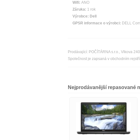
Wifi:
ANO
Záruka:
1 rok
Výrobce:
Dell
GPSR informace o výrobci:
DELL Compu
Prodávající: POČÍTÁRNA s.r.o., Vlkova 24
Společnost je zapsaná v obchodním rejst
Nejprodávanější repasované 