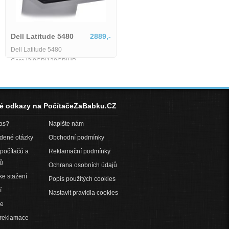
Lenovo ThinkPad T15
13598,-
Dell Latitude 5480
2889,-
Lenovo ThinkPad T15 G2 stav B
Dell Latitude 5480
Intel Core i7-1185G7 30 GHz 32GB
Core i3|8GB|128GB|HD
RAM 512GB SSD 156 FHD Wi-Fi
BT WebCAM Windows 11 Pro -
né odkazy na PočítačeZaBabku.CZ
pas?
Napište nám
adené otázky
Obchodní podmínky
počítačů a
Reklamační podmínky
ů
Ochrana osobních údajů
ke stažení
Popis použitých cookies
í
Nastavit pravidla cookies
ce
 reklamace