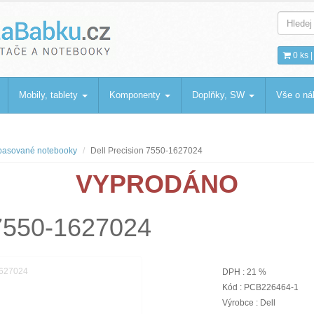
bku
.cz
0 ks 
Mobily, tablety
Komponenty
Doplňky, SW
Vše o n
asované notebooky
Dell Precision 7550-1627024
VYPRODÁNO
 7550-1627024
DPH : 21 %
Kód : PCB226464-1
Výrobce : Dell