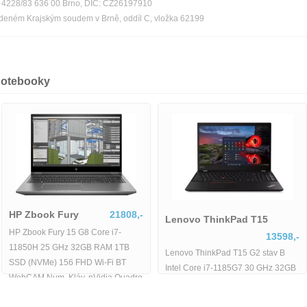
ka 4228/83 636 00 Brno, DIČ: CZ26197910
edeném Krajským soudem v Brně, oddíl C, vložka 62199
notebooky
HP Zbook Fury
21808,-
Lenovo ThinkPad T15
HP Zbook Fury 15 G8 Core i7-
13598,-
11850H 25 GHz 32GB RAM 1TB
Lenovo ThinkPad T15 G2 stav B
SSD (NVMe) 156 FHD Wi-Fi BT
Intel Core i7-1185G7 30 GHz 32GB
WebCAM Num. Kláv. nVidia Quadro
RAM 512GB SSD 156 FHD Wi-Fi
RTX
BT WebCAM Windows 11 Pro -