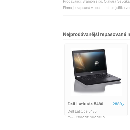
Prodávající: Bramon s.r.o, Otakara Ševčí
Firma je zapsaná v obchodním rejstříku v
Nejprodávanější repasované 
Dell Latitude 5580-MU-1-
IB06155
6425,-
Dell Latitude 5480
2889,-
Dell Latitude 5580-MU-1-IB06155
Dell Latitude 5480
Core i3|8GB|128GB|HD