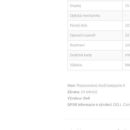
Displej
15
Optická mechanika
-
Pevný disk
10
Operační paměť
32
Rozhraní
2x
Grafická karta
nV
Výbava
We
Stav:
Repasované zboží kategorie A
Záruka:
24 měsíců
Výrobce:
Dell
GPSR informace o výrobci:
DELL Compu