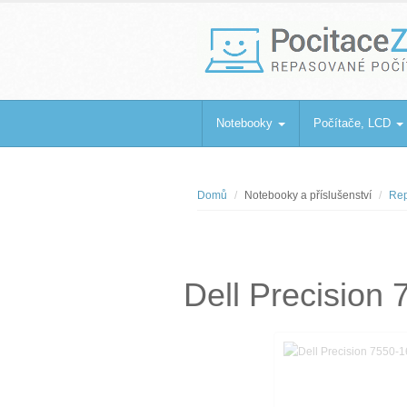
PocitaceZaBa
Repasované počítače a notebooky
Notebooky
Počítače, LCD
Domů
Notebooky a příslušenství
Rep
Dell Precision