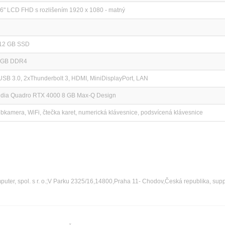
.6" LCD FHD s rozlišením 1920 x 1080 - matný
12 GB SSD
 GB DDR4
USB 3.0, 2xThunderbolt 3, HDMI, MiniDisplayPort, LAN
idia Quadro RTX 4000 8 GB Max-Q Design
bkamera, WiFi, čtečka karet, numerická klávesnice, podsvícená klávesnice
ter, spol. s r. o.;V Parku 2325/16,14800,Praha 11- Chodov,Česká republika, sup