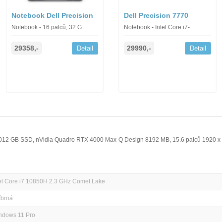
Notebook Dell Precision
Dell Precision 7770
Notebook - 16 palců, 32 G...
Notebook - Intel Core i7-...
29358,-
29990,-
Detail
Detail
 1012 GB SSD, nVidia Quadro RTX 4000 Max-Q Design 8192 MB, 15.6 palců 1920 x
tel Core i7 10850H 2.3 GHz Comet Lake
íbrná
ndows 11 Pro