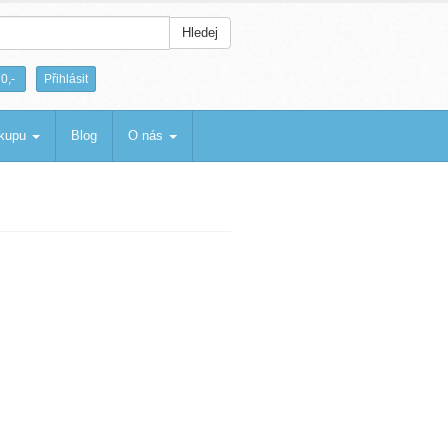
Hledej
|
0,-
Přihlásit
ákupu
Blog
O nás