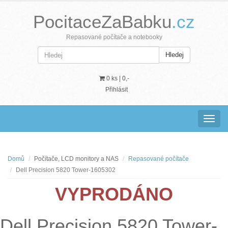
PocitaceZaBabku
.cz
Repasované počítače a notebooky
Hledej
0 ks |
0,-
Přihlásit
Navig
Domů
Počítače, LCD monitory a NAS
Repasované počítače
Dell Precision 5820 Tower-1605302
VYPRODÁNO
Dell Precision 5820 Tower-