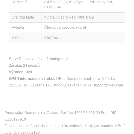
Rozhraní
8xUSB 3.0, 2xUSB Type-C, 3xDisplayPort,
COM, LAN
Grafická karta
nVidia Quadro RTX 4000 8 GB
Výbava
Čtečka paměťových karet
Velikost
Midi Tower
Stav:
Repasované zboží kategorie A
Záruka:
24 měsíců
Výrobce:
Dell
GPSR informace o výrobci:
DELL Computer, spol. s r. o.;V Parku
2325/16,14800,Praha 11- Chodov,Česká republika, support@dell.com
Prodávající: Bramon s.r.o, Otakara Ševčíka 4228/83 636 00 Brno, DIČ:
CZ26197910
Firma je zapsaná v obchodním rejstříku vedeném Krajským soudem v Brně,
oddíl C, vložka 62199