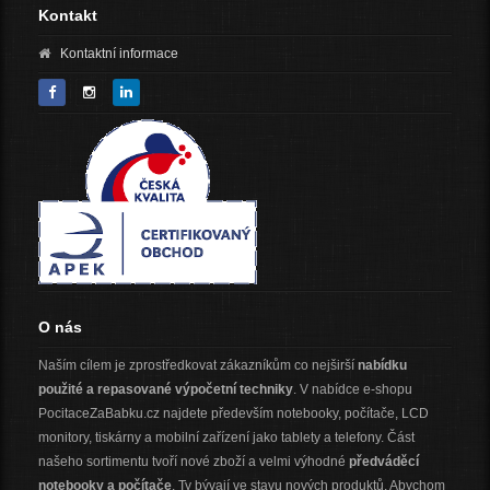
Kontakt
Kontaktní informace
O nás
Naším cílem je zprostředkovat zákazníkům co nejširší
nabídku
použité a repasované výpočetní techniky
. V nabídce e-shopu
PocitaceZaBabku.cz najdete především notebooky, počítače, LCD
monitory, tiskárny a mobilní zařízení jako tablety a telefony. Část
našeho sortimentu tvoří nové zboží a velmi výhodné
předváděcí
notebooky a počítače
. Ty bývají ve stavu nových produktů. Abychom