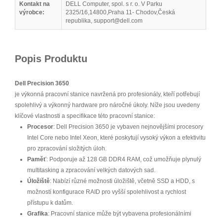
Kontakt na
DELL Computer, spol. s r. o. V Parku
výrobce:
2325/16,14800,Praha 11- Chodov,Česká
republika, support@dell.com
Popis Produktu
Dell Precision 3650
je výkonná pracovní stanice navržená pro profesionály, kteří potřebují
spolehlivý a výkonný hardware pro náročné úkoly. Níže jsou uvedeny
klíčové vlastnosti a specifikace této pracovní stanice:
Procesor
: Dell Precision 3650 je vybaven nejnovějšími procesory
Intel Core nebo Intel Xeon, které poskytují vysoký výkon a efektivitu
pro zpracování složitých úloh.
Paměť
: Podporuje až 128 GB DDR4 RAM, což umožňuje plynulý
multitasking a zpracování velkých datových sad.
Úložiště
: Nabízí různé možnosti úložiště, včetně SSD a HDD, s
možností konfigurace RAID pro vyšší spolehlivost a rychlost
přístupu k datům.
Grafika
: Pracovní stanice může být vybavena profesionálními