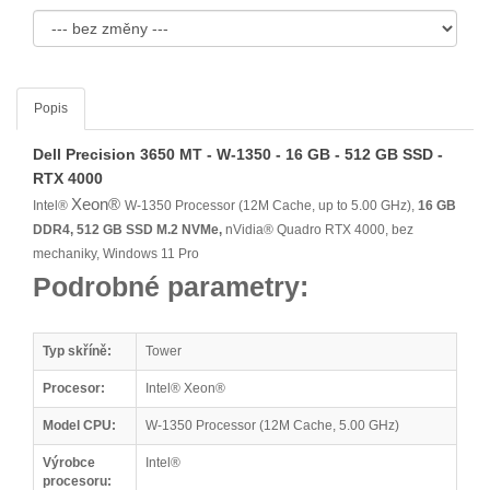
Popis
Dell Precision 3650 MT - W-1350 - 16 GB - 512 GB SSD -
RTX 4000
Xeon®
Intel®
W-1350 Processor (12M Cache, up to 5.00 GHz),
16 GB
DDR4, 512 GB SSD M.2 NVMe,
nVidia® Quadro RTX 4000, bez
mechaniky, Windows 11 Pro
Podrobné parametry:
Typ skříně:
Tower
Procesor:
Intel® Xeon®
Model CPU:
W-1350 Processor (12M Cache, 5.00 GHz)
Výrobce
Intel®
procesoru: