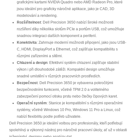
grafickými kartami NVIDIA Quadro nebo AMD Radeon Pro, které
jsou ideální pro graficky náročné aplikace, jako je CAD, 3D
modelování a rendering.
Rozšiřitelnost
: Dell Precision 3650 nabízí široké možnosti
rozšíření díky několika slotům PCIe a portům USB, což umožňuje
snadnou integraci dalších komponent a periferií.
Konektivita
: Zahrnuje moderní možnosti připojení, jako jsou USB-
C, HDMI, DisplayPort a Ethernet, což zajišťuje kompatibilitu s
různými zařízeními a sítěmi.
Chlazení a design
: Efektivní systém chlazení zajišťuje stabilní
výkon i při dlouhodobé zátěži. Kompaktní design umožňuje
snadné umístění v různých pracovních prostředích.
Bezpečnost
: Dell Precision 3650 je vybavena pokročilými
bezpečnostními funkcemi, včetně TPM 2.0 a volitelného
zabezpečení pomocí otisku prstu nebo čtečky čipových karet.
Operační systém
: Stanice je kompatibilní s různými operačními
systémy, včetně Windows 10 Pro, Windows 11 Pro a Linux, což
nabízí flexibilitu podle potřeb uživatele.
Dell Precision 3650 je ideální volbou pro profesionály, kteří potřebují
spolehlivý a výkonný nástroj pro náročné pracovní úkoly, ať už v oblasti
inženýrství, designu nebo analýzy dat.