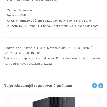
Záruka:
24 měsíců
Výrobce:
Dell
GPSR informace o výrobci:
DELL Computer, spol. s r. o.;V Parku
2325/16,14800,Praha 11- Chodov,Česká republika, support@dell.com
Prodávající: NEXTWIND - IT s.r.o, Slovanská alej 24, 326 00 Plzeň IČ
04107306 DIČ CZ04107306
Společnost je zapsaná v obchodním rejstříku vedeném na krajském soudu v
Plzni pod spisovou značkou C 31222
Nejprodávanější repasované počítače