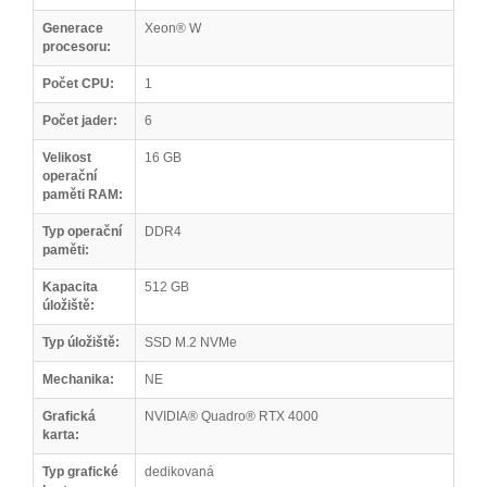
Generace
Xeon® W
procesoru:
Počet CPU:
1
Počet jader:
6
Velikost
16 GB
operační
paměti RAM:
Typ operační
DDR4
paměti:
Kapacita
512 GB
úložiště:
Typ úložiště:
SSD M.2 NVMe
Mechanika:
NE
Grafická
NVIDIA® Quadro® RTX 4000
karta:
Typ grafické
dedikovaná