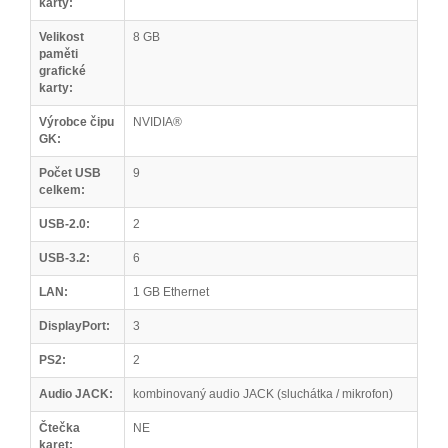
karty:
Velikost
8 GB
paměti
grafické
karty:
Výrobce čipu
NVIDIA®
GK:
Počet USB
9
celkem:
USB-2.0:
2
USB-3.2:
6
LAN:
1 GB Ethernet
DisplayPort:
3
PS2:
2
Audio JACK:
kombinovaný audio JACK (sluchátka / mikrofon)
Čtečka
NE
karet: