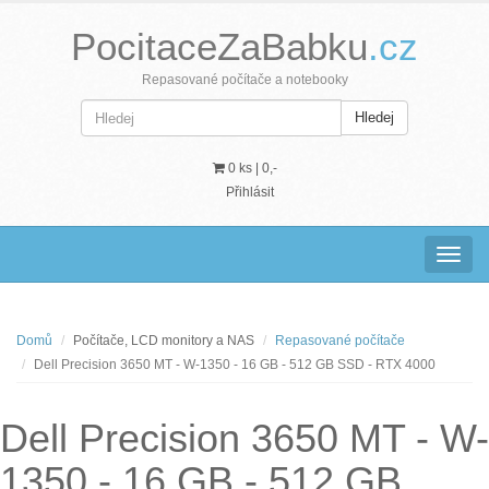
PocitaceZaBabku
.cz
Repasované počítače a notebooky
Hledej
0 ks |
0,-
Přihlásit
Navig
Domů
Počítače, LCD monitory a NAS
Repasované počítače
Dell Precision 3650 MT - W-1350 - 16 GB - 512 GB SSD - RTX 4000
Dell Precision 3650 MT - W-
1350 - 16 GB - 512 GB