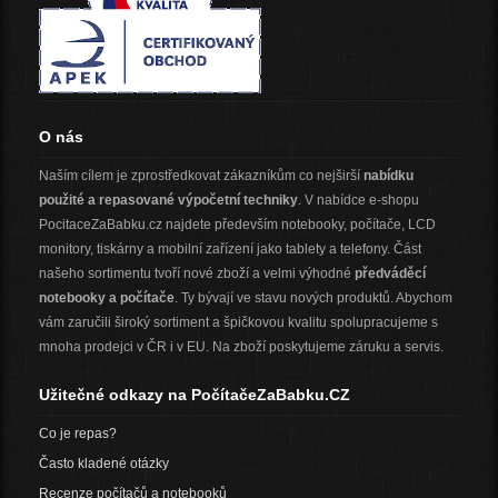
O nás
Naším cílem je zprostředkovat zákazníkům co nejširší
nabídku
použité a repasované výpočetní techniky
. V nabídce e-shopu
PocitaceZaBabku.cz najdete především notebooky, počítače, LCD
monitory, tiskárny a mobilní zařízení jako tablety a telefony. Část
našeho sortimentu tvoří nové zboží a velmi výhodné
předváděcí
notebooky a počítače
. Ty bývají ve stavu nových produktů. Abychom
vám zaručili široký sortiment a špičkovou kvalitu spolupracujeme s
mnoha prodejci v ČR i v EU. Na zboží poskytujeme záruku a servis.
Užitečné odkazy na PočítačeZaBabku.CZ
Co je repas?
Často kladené otázky
Recenze počítačů a notebooků