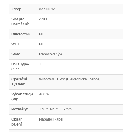
Zdroj:
do 500 W
Slot pro
ANO
uzamčení:
Bluetooth®:
NE
WiFi:
NE
Stav:
Repasovaný A
USB Type-
1
C™:
Operační
Windows 11 Pro (Elektronická licence)
systém:
Výkon zdroje
460 W
(W):
Rozměry:
176 x 345 x 335 mm
Obsah
Napájecí kabel
balení: