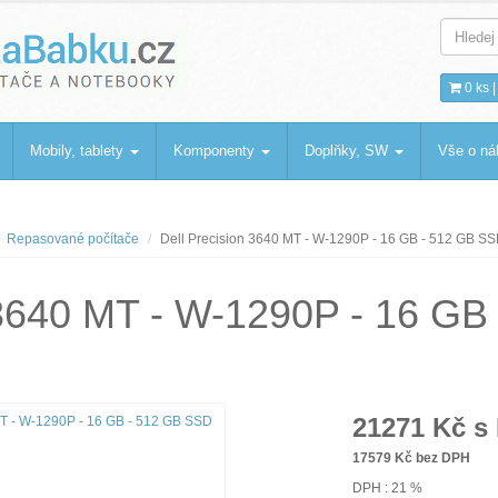
bku
.cz
0 ks 
Mobily, tablety
Komponenty
Doplňky, SW
Vše o n
Repasované počítače
Dell Precision 3640 MT - W-1290P - 16 GB - 512 GB S
 3640 MT - W-1290P - 16 G
21271
Kč s
17579
Kč bez DPH
DPH : 21 %