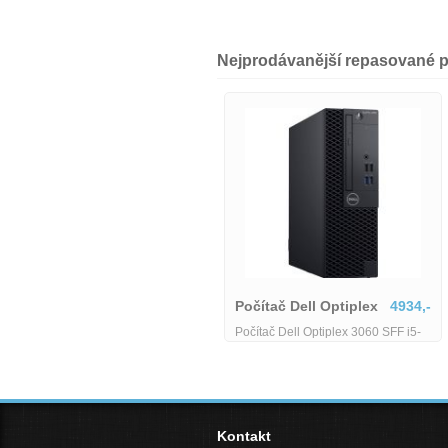
Nejprodávanější repasované p
Dell Optiplex 5060
4690,-
Dell Optiplex 5060 Micro - i5-8500T
Počítač Dell Optiplex
4934,-
- 8 GB - 128 GB SSD - Wifi
Počítač Dell Optiplex 3060 SFF i5-
8400/8/128 SSD M.2/Win 11 Pro-
RP706-i5-8-128
Kontakt