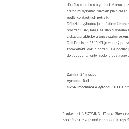
důležitá stabilita a plynulost. V prax
firemními systémy. Zároveň jde o řešení,
podle konkrétních potřeb
.
Důležitou výhodou je také
široká konek
prostředí. Díky tomu lze stanici snadno
získává
praktické a univerzální řešení
Dell Precision 3640 MT je vhodný pro v
zpracování
. Pokud potřebujete počítač
do budoucna, tento model představuje 
Záruka:
24 měsíců
Výrobce:
Dell
GPSR informace o výrobci:
DELL Compu
Prodávající: NEXTWIND - IT s.r.o, Slovan
Společnost je zapsaná v obchodním rejst