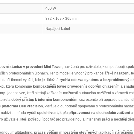
460 W
372 x 169 x 365 mm
Napájecí kabel
ovní stanice v provedení Mini Tower
, navržená pro uživatele, kteří potřebují
spol
jších profesionálních úlohách. Tento model je vhodný pro kancelářské nasazení, te
i další firemní využití, kde je důležitá
rychlá odezva systému a bezproblémový cho
kcí, která kombinuje
kompaktnější tower provedení s dobrým chlazením a snadn
my i jednotlivce, kteří hledají zařízení s možností budoucího rozšíření a zároveň ch
nabízela
dobrý přístup k interním komponentům
, což oceníte při upgradu paměti, ú
je
platforma Dell Precision
, která je dlouhodobě spojována s profesionálním nasaz
nabízí tato řada
vyšší spolehlivost, lepší připravenost na dlouhodobé zatížení 
ro uživatele, kteří potřebují počítač pro pravidelnou a intenzivní práci a nechtějí 
ládnout
multitasking, práci s větším množstvím otevřených aplikací i náročnějš