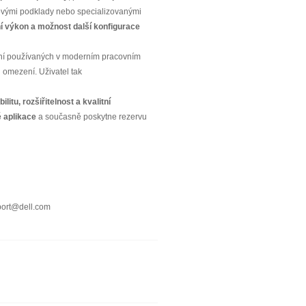
ktovými podklady nebo specializovanými
í výkon a možnost další konfigurace
řízení používaných v moderním pracovním
 omezení. Uživatel tak
litu, rozšiřitelnost a kvalitní
é aplikace
a současně poskytne rezervu
port@dell.com