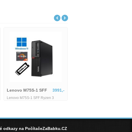
Lenovo M75S-1 SFF
3991,-
Lenovo M75S-1 SFF Ryzen 3
3200G - 8 GB - 256 GB SSD
né odkazy na PočítačeZaBabku.CZ