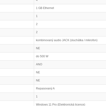
4
1 GB Ethernet
1
2
2
kombinovaný audio JACK (sluchátka / mikrofon)
NE
do 500 W
ANO
NE
NE
Repasovaný A
1
Windows 11 Pro (Elektronická licence)