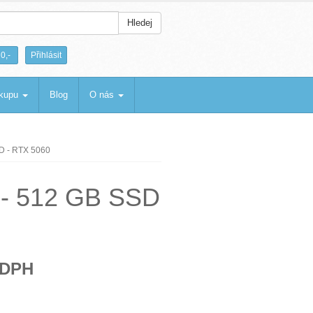
Hledej
|
0,-
Přihlásit
ákupu
Blog
O nás
SD - RTX 5060
B - 512 GB SSD
 DPH