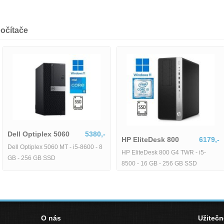
očítače
Dell Optiplex 5060
5380,-
HP EliteDesk 800
6179,-
Dell Optiplex 5060 MT - i5-8600 - 8
HP EliteDesk 800 G4 TWR - i5-
GB - 256 GB SSD
8500 - 16 GB - 256 GB SSD
O nás
Užiteč