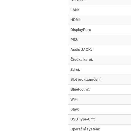
USB-3.2:
LAN:
HDMI:
DisplayPort:
PS2:
Audio JACK:
Čtečka karet:
Zdroj:
Slot pro uzamčení:
Bluetooth®:
WiFi:
Stav:
USB Type-C™:
Operační systém: