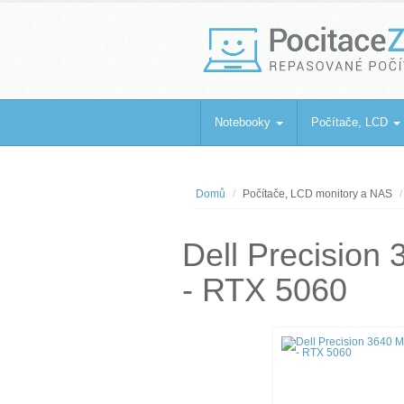
PocitaceZaBa
Repasované počítače a notebooky
Notebooky
Počítače, LCD
Domů
Počítače, LCD monitory a NAS
Dell Precision
- RTX 5060