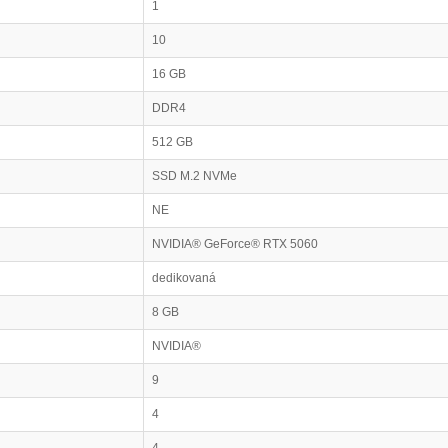
1
10
16 GB
DDR4
512 GB
SSD M.2 NVMe
NE
NVIDIA® GeForce® RTX 5060
dedikovaná
8 GB
NVIDIA®
9
4