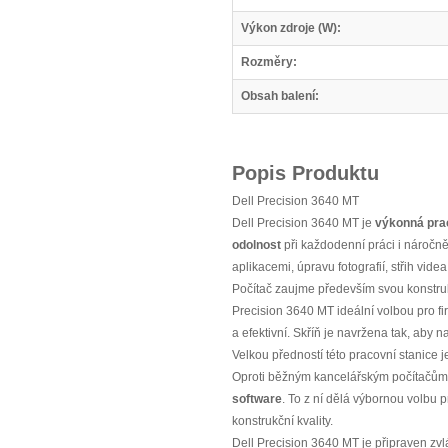
Výkon zdroje (W):
Rozměry:
Obsah balení:
Popis Produktu
Dell Precision 3640 MT
Dell Precision 3640 MT je
výkonná prac
odolnost
při každodenní práci i náročně
aplikacemi, úpravu fotografií, střih videa 
Počítač zaujme především svou konstru
Precision 3640 MT ideální volbou pro fir
a efektivní. Skříň je navržena tak, aby 
Velkou předností této pracovní stanice 
Oproti běžným kancelářským počítačům 
software
. To z ní dělá výbornou volbu p
konstrukční kvality.
Dell Precision 3640 MT je připraven zv