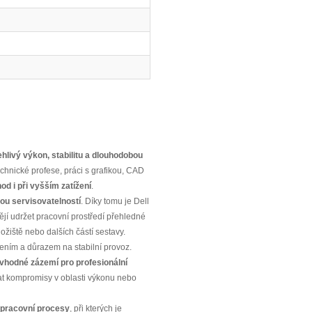
ehlivý výkon, stabilitu a dlouhodobou
chnické profese, práci s grafikou, CAD
d i při vyšším zatížení
.
ou servisovatelností
. Díky tomu je Dell
tějí udržet pracovní prostředí přehledné
ložiště nebo dalších částí sestavy.
ením a důrazem na stabilní provoz.
a vhodné zázemí pro profesionální
dělat kompromisy v oblasti výkonu nebo
í pracovní procesy
, při kterých je