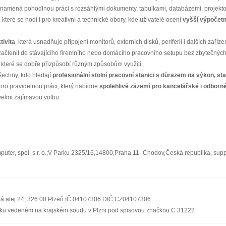
i to znamená pohodlnou práci s rozsáhlými dokumenty, tabulkami, databázemi, proje
 které se hodí i pro kreativní a technické obory, kde uživatelé ocení
vyšší výpočetn
tivita
, která usnadňuje připojení monitorů, externích disků, periferií i dalších za
 začlenit do stávajícího firemního nebo domácího pracovního setupu bez zbytečných
, které se dobře přizpůsobí různým způsobům využití.
šechny, kdo hledají
profesionální stolní pracovní stanici s důrazem na výkon, stabi
 pro pravidelnou práci, který nabídne
spolehlivé zázemí pro kancelářské i odborn
velmi zajímavou volbu.
ter, spol. s r. o.;V Parku 2325/16,14800,Praha 11- Chodov,Česká republika, sup
ská alej 24, 326 00 Plzeň IČ 04107306 DIČ CZ04107306
říku vedeném na krajském soudu v Plzni pod spisovou značkou C 31222