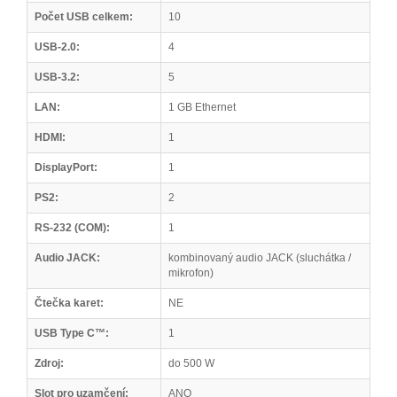
Počet USB celkem:
10
USB-2.0:
4
USB-3.2:
5
LAN:
1 GB Ethernet
HDMI:
1
DisplayPort:
1
PS2:
2
RS-232 (COM):
1
Audio JACK:
kombinovaný audio JACK (sluchátka /
mikrofon)
Čtečka karet:
NE
USB Type C™:
1
Zdroj:
do 500 W
Slot pro uzamčení:
ANO