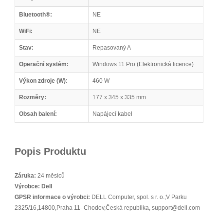
Bluetooth®:
NE
WiFi:
NE
Stav:
Repasovaný A
Operační systém:
Windows 11 Pro (Elektronická licence)
Výkon zdroje (W):
460 W
Rozměry:
177 x 345 x 335 mm
Obsah balení:
Napájecí kabel
Popis Produktu
Záruka:
24 měsíců
Výrobce:
Dell
GPSR informace o výrobci:
DELL Computer, spol. s r. o.;V Parku
2325/16,14800,Praha 11- Chodov,Česká republika, support@dell.com