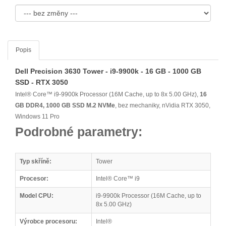
Popis
Dell Precision 3630 Tower - i9-9900k - 16 GB - 1000 GB
SSD - RTX 3050
Intel® Core™ i9-9900k Processor (16M Cache, up to 8x 5.00 GHz),
16
GB DDR4, 1000 GB SSD M.2 NVMe
, bez mechaniky, nVidia RTX 3050,
Windows 11 Pro
Podrobné parametry:
Typ skříně:
Tower
Procesor:
Intel® Core™ i9
Model CPU:
i9-9900k Processor (16M Cache, up to
8x 5.00 GHz)
Výrobce procesoru:
Intel®