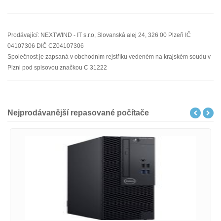
Prodávající: NEXTWIND - IT s.r.o, Slovanská alej 24, 326 00 Plzeň IČ
04107306 DIČ CZ04107306
Společnost je zapsaná v obchodním rejstříku vedeném na krajském soudu v
Plzni pod spisovou značkou C 31222
Nejprodávanější repasované počítače