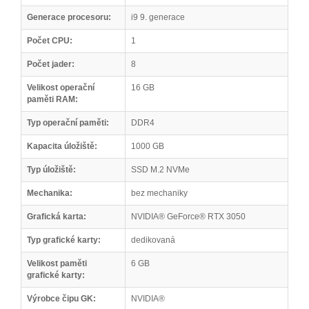
Generace procesoru:
i9 9. generace
Počet CPU:
1
Počet jader:
8
Velikost operační
16 GB
paměti RAM:
Typ operační paměti:
DDR4
Kapacita úložiště:
1000 GB
Typ úložiště:
SSD M.2 NVMe
Mechanika:
bez mechaniky
Grafická karta:
NVIDIA® GeForce® RTX 3050
Typ grafické karty:
dedikovaná
Velikost paměti
6 GB
grafické karty:
Výrobce čipu GK:
NVIDIA®