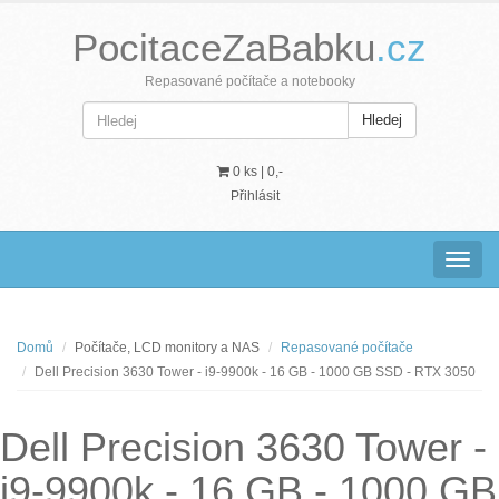
PocitaceZaBabku
.cz
Repasované počítače a notebooky
Hledej
0 ks |
0,-
Přihlásit
Navig
Domů
Počítače, LCD monitory a NAS
Repasované počítače
Dell Precision 3630 Tower - i9-9900k - 16 GB - 1000 GB SSD - RTX 3050
Dell Precision 3630 Tower -
i9-9900k - 16 GB - 1000 GB