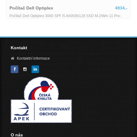
Počítač Dell Optiplex
4934,-
Počítač Dell Optiplex 3060 SFF i5-8400/8/128 SSD M.2/Win 11 Pro-
RP706-i5-8-128
Kontakt
Kontaktní informace
O nás