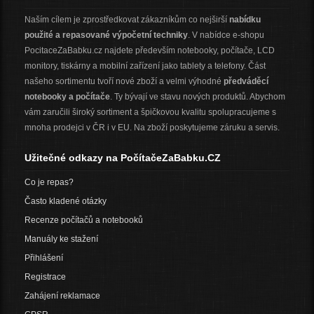
Naším cílem je zprostředkovat zákazníkům co nejširší
nabídku
použité a repasované výpočetní techniky
. V nabídce e-shopu
PocitaceZaBabku.cz najdete především notebooky, počítače, LCD
monitory, tiskárny a mobilní zařízení jako tablety a telefony. Část
našeho sortimentu tvoří nové zboží a velmi výhodné
předváděcí
notebooky a počítače
. Ty bývají ve stavu nových produktů. Abychom
vám zaručili široký sortiment a špičkovou kvalitu spolupracujeme s
mnoha prodejci v ČR i v EU. Na zboží poskytujeme záruku a servis.
Užitečné odkazy na PočítačeZaBabku.CZ
Co je repas?
Často kladené otázky
Recenze počítačů a notebooků
Manuály ke stažení
Přihlášení
Registrace
Zahájení reklamace